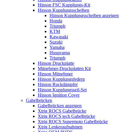
Hinson FSC Kupplungs-Kit
Hinson Kupplungsscheiben
Hinson Kupplungsscheiben anzeigen
Honda
Triumph
KTM
Kawasaki
Suzuki
Yamaha
Husqvarna
Triumph
Hinson Druckplatte
Mitnehmer-Druckplatten Kit
Hinson Mitnehmer
Hinson Kupplungsfedern
Hinson Ruckdämpfer
Hinson Kupplungsseil-Set
Hinson Ignition Cover
Gabelbrücken
Gabelbrücken anzeigen
Xtrig ROCS Gabelbrücke
Xtrig ROCS tech Gabelbrücke
Xtrig ROCS Supermoto Gabelbrücke
Xtrig Lenkeraufnahmen