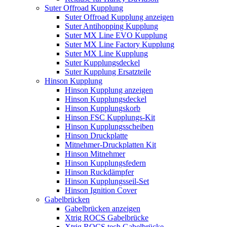
Suter Offroad Kupplung
Suter Offroad Kupplung anzeigen
Suter Antihopping Kupplung
Suter MX Line EVO Kupplung
Suter MX Line Factory Kupplung
Suter MX Line Kupplung
Suter Kupplungsdeckel
Suter Kupplung Ersatzteile
Hinson Kupplung
Hinson Kupplung anzeigen
Hinson Kupplungsdeckel
Hinson Kupplungskorb
Hinson FSC Kupplungs-Kit
Hinson Kupplungsscheiben
Hinson Druckplatte
Mitnehmer-Druckplatten Kit
Hinson Mitnehmer
Hinson Kupplungsfedern
Hinson Ruckdämpfer
Hinson Kupplungsseil-Set
Hinson Ignition Cover
Gabelbrücken
Gabelbrücken anzeigen
Xtrig ROCS Gabelbrücke
Xtrig ROCS tech Gabelbrücke