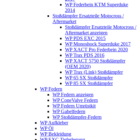
WP Federbein KTM Superduke
2014
Stoßdämpfer Ersatzteile Motocross /
Aftermarket
Stoßdämpfer Ersatzteile Motocross /
Aftermarket anzeigen
WP PDS EXC 2015
WP Monoshock Superduke 2017
WP XACT Pro Federbein 2020
WP Trax PDS 2016
WP XACT 5750 Stoßdämpfer
(OEM 2020)
WP Trax (Link) Stoßdämpfer
WP 65 SX Stoßdämpfer
WP 85 SX Stoßdämpfer
WP Federn
WP Federn anzeigen
WP ConeValve Federn
WP Federn Umrüstkit
WP Gabelfedern
WP Stoßdämpfer-Federn
WP Aufkleber
WP Öl
WP Bekleidung
WP EXC Tieferlegung