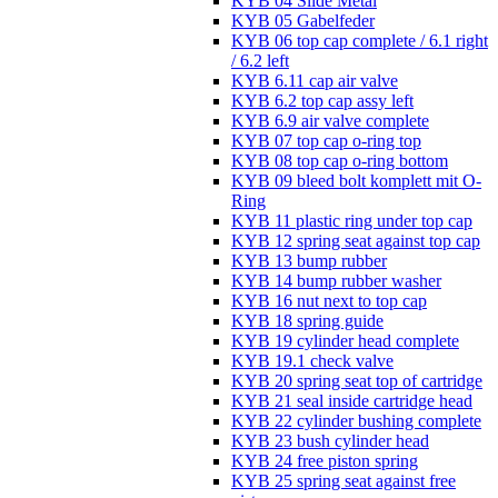
KYB 04 Slide Metal
KYB 05 Gabelfeder
KYB 06 top cap complete / 6.1 right
/ 6.2 left
KYB 6.11 cap air valve
KYB 6.2 top cap assy left
KYB 6.9 air valve complete
KYB 07 top cap o-ring top
KYB 08 top cap o-ring bottom
KYB 09 bleed bolt komplett mit O-
Ring
KYB 11 plastic ring under top cap
KYB 12 spring seat against top cap
KYB 13 bump rubber
KYB 14 bump rubber washer
KYB 16 nut next to top cap
KYB 18 spring guide
KYB 19 cylinder head complete
KYB 19.1 check valve
KYB 20 spring seat top of cartridge
KYB 21 seal inside cartridge head
KYB 22 cylinder bushing complete
KYB 23 bush cylinder head
KYB 24 free piston spring
KYB 25 spring seat against free