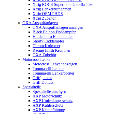
Xtrig ROCS Supermoto Gabelbrücke
Xtrig Lenkeraufnahmen
Xtrig OEM PHDS
Xtrig Zubehör
OXA Auspuffanlagen
OXA Auspuffanlagen anzeigen
Black Edition Enddämpfer
Hardenduro Enddämpfer
Shorty Enddämpfer
Chrom Krümmer
Racing finish Krümmer
OXA Zubehör
Motocross Lenker
Motocross Lenker anzeigen
Tommaselli Lenker
Tommaselli Lenkerpolster
Griffgummi
Griff Donuts
Spezialteile
Spezialteile anzeigen
AXP Motorschutz
AXP Umlenkungsschutz
AXP Kühlerschutz
AXP Kettenführung