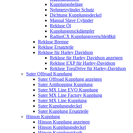
Kupplungsbeläge
Nehmerzylinder Schutz
Dichtung Kupplungsdeckel
Manual Slave Cylinder
Rekluse Öl
Kupplungsruckdämpfer
RadiusCX Kupplungsverschleißkit
Rekluse Bremse
Rekluse Ersatzteile
Rekluse für Harley Davidson
Rekluse für Harley Davidson anzeigen
Rekluse EXP für Harley-Davidson
Rekluse TorqDrive für Harley-Davidson
Suter Offroad Kupplung
Suter Offroad Kupplung anzeigen
Suter Antihopping Kupplung
Suter MX Line EVO Kupplung
Suter MX Line Factory Kupplung
Suter MX Line Kupplung
Suter Kupplungsdeckel
Suter Kupplung Ersatzteile
Hinson Kupplung
Hinson Kupplung anzeigen
Hinson Kupplungsdeckel
Hinson Kupplungskorb