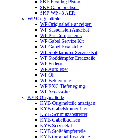
SKF Floating Piston
SKF Gabelbuchsen
SKF WP 48 AER
WP Originalteile
WP Originalteile anzeigen
WP Suspension Angebot
WP Pro Components
WP Gabel Service Kit
WP Gabel Ersatzteile
WP Stoßdämpfer Service Kit
WP Stoßdämpfer Ersatzteile
WP Federn
WP Aufkleber
WP Öl
WP Bekleidung
WP EXC Tieferlegung
WP Accessoire
KYB Originalteile
KYB Originalteile anzeigen
KYB Gabelsimmerringe
KYB Schmutzabstreifer
KYB Gabelbuchsen
KYB Servicekit
KYB Stoßdämpferteile
KYB Original Ersatzteile