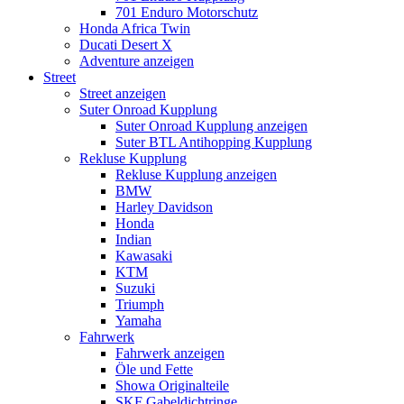
701 Enduro Motorschutz
Honda Africa Twin
Ducati Desert X
Adventure anzeigen
Street
Street anzeigen
Suter Onroad Kupplung
Suter Onroad Kupplung anzeigen
Suter BTL Antihopping Kupplung
Rekluse Kupplung
Rekluse Kupplung anzeigen
BMW
Harley Davidson
Honda
Indian
Kawasaki
KTM
Suzuki
Triumph
Yamaha
Fahrwerk
Fahrwerk anzeigen
Öle und Fette
Showa Originalteile
SKF Gabeldichtringe