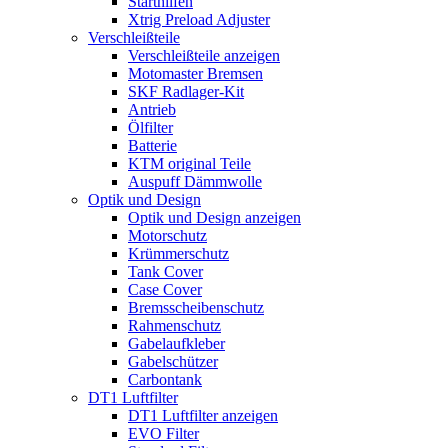
Starthilfen
Xtrig Preload Adjuster
Verschleißteile
Verschleißteile anzeigen
Motomaster Bremsen
SKF Radlager-Kit
Antrieb
Ölfilter
Batterie
KTM original Teile
Auspuff Dämmwolle
Optik und Design
Optik und Design anzeigen
Motorschutz
Krümmerschutz
Tank Cover
Case Cover
Bremsscheibenschutz
Rahmenschutz
Gabelaufkleber
Gabelschützer
Carbontank
DT1 Luftfilter
DT1 Luftfilter anzeigen
EVO Filter