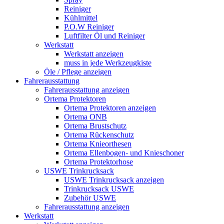
Reiniger
Kühlmittel
P.O.W Reiniger
Luftfilter Öl und Reiniger
Werkstatt
Werkstatt anzeigen
muss in jede Werkzeugkiste
Öle / Pflege anzeigen
Fahrerausstattung
Fahrerausstattung anzeigen
Ortema Protektoren
Ortema Protektoren anzeigen
Ortema ONB
Ortema Brustschutz
Ortema Rückenschutz
Ortema Knieorthesen
Ortema Ellenbogen- und Knieschoner
Ortema Protektorhose
USWE Trinkrucksack
USWE Trinkrucksack anzeigen
Trinkrucksack USWE
Zubehör USWE
Fahrerausstattung anzeigen
Werkstatt