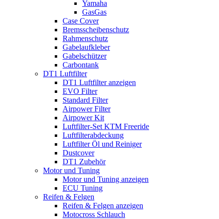
Yamaha
GasGas
Case Cover
Bremsscheibenschutz
Rahmenschutz
Gabelaufkleber
Gabelschützer
Carbontank
DT1 Luftfilter
DT1 Luftfilter anzeigen
EVO Filter
Standard Filter
Airpower Filter
Airpower Kit
Luftfilter-Set KTM Freeride
Luftfilterabdeckung
Luftfilter Öl und Reiniger
Dustcover
DT1 Zubehör
Motor und Tuning
Motor und Tuning anzeigen
ECU Tuning
Reifen & Felgen
Reifen & Felgen anzeigen
Motocross Schlauch