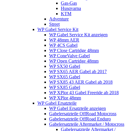
Gas-Gas
Husqvarna
KTM
Adventure
Street
WP Gabel Service Kit
WP Gabel Service Kit anzeigen
WP 48mm AER
WP 4CS Gabel
WP Close Cartridge 48mm
WP ConeValve Gabel
WP Open Cartridge 48mm
WP SX50 Gabel
WP SX65 AER Gabel ab 2017
WP SX65 Gabel
WP SX85 43 AER Gabel ab 2018
WP SX85 Gabel
WP XPlor 43 Gabel Freeride ab 2018
WP XPlor 48mm
WP Gabel Ersatzteile
WP Gabel Ersatzteile anzeigen
Gabelersatzteile OffRoad Motocross
Gabelersatzteile OffRoad Enduro
Gabelersatzteile Aftermarket / Motocross
Gabelersatzteile Aftermarket /