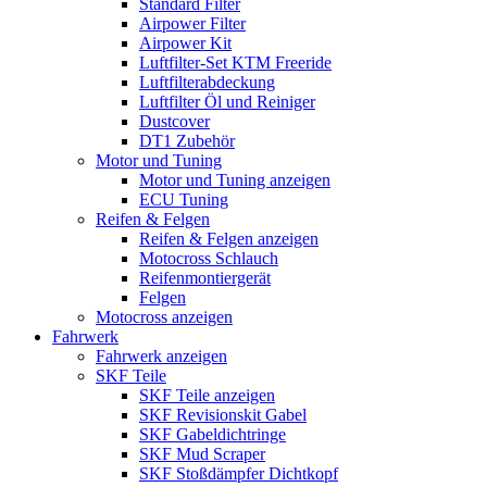
Standard Filter
Airpower Filter
Airpower Kit
Luftfilter-Set KTM Freeride
Luftfilterabdeckung
Luftfilter Öl und Reiniger
Dustcover
DT1 Zubehör
Motor und Tuning
Motor und Tuning anzeigen
ECU Tuning
Reifen & Felgen
Reifen & Felgen anzeigen
Motocross Schlauch
Reifenmontiergerät
Felgen
Motocross anzeigen
Fahrwerk
Fahrwerk anzeigen
SKF Teile
SKF Teile anzeigen
SKF Revisionskit Gabel
SKF Gabeldichtringe
SKF Mud Scraper
SKF Stoßdämpfer Dichtkopf