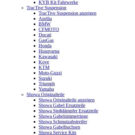
KYB Kit Fahrwerke
TracTive Suspension
TracTive Suspension anzeigen
Aprilia
BMW
CFMOTO
Ducati
GasGas
Honda
Husqvarna
Kawasaki
Kove
KTM
Moto-Guzzi
Suzuki
Triumph
Yamaha
Showa Originalteile
Showa Originalteile anzeigen
Showa Gabel Ersatzteile
Showa Stoßdämpfer Ersatzteile
Showa Gabelsimmerringe
Showa Schmutzabstreifer
Showa Gabelbuchsen
Showa Service Kits