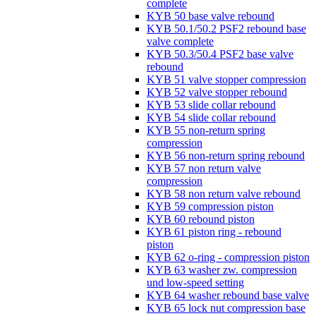
complete
KYB 50 base valve rebound
KYB 50.1/50.2 PSF2 rebound base
valve complete
KYB 50.3/50.4 PSF2 base valve
rebound
KYB 51 valve stopper compression
KYB 52 valve stopper rebound
KYB 53 slide collar rebound
KYB 54 slide collar rebound
KYB 55 non-return spring
compression
KYB 56 non-return spring rebound
KYB 57 non return valve
compression
KYB 58 non return valve rebound
KYB 59 compression piston
KYB 60 rebound piston
KYB 61 piston ring - rebound
piston
KYB 62 o-ring - compression piston
KYB 63 washer zw. compression
und low-speed setting
KYB 64 washer rebound base valve
KYB 65 lock nut compression base