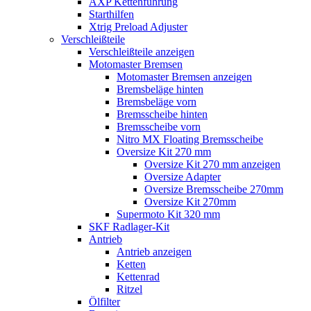
AXP Kettenführung
Starthilfen
Xtrig Preload Adjuster
Verschleißteile
Verschleißteile anzeigen
Motomaster Bremsen
Motomaster Bremsen anzeigen
Bremsbeläge hinten
Bremsbeläge vorn
Bremsscheibe hinten
Bremsscheibe vorn
Nitro MX Floating Bremsscheibe
Oversize Kit 270 mm
Oversize Kit 270 mm anzeigen
Oversize Adapter
Oversize Bremsscheibe 270mm
Oversize Kit 270mm
Supermoto Kit 320 mm
SKF Radlager-Kit
Antrieb
Antrieb anzeigen
Ketten
Kettenrad
Ritzel
Ölfilter