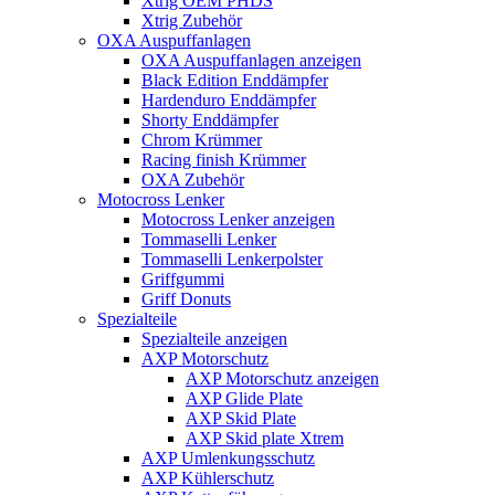
Xtrig OEM PHDS
Xtrig Zubehör
OXA Auspuffanlagen
OXA Auspuffanlagen anzeigen
Black Edition Enddämpfer
Hardenduro Enddämpfer
Shorty Enddämpfer
Chrom Krümmer
Racing finish Krümmer
OXA Zubehör
Motocross Lenker
Motocross Lenker anzeigen
Tommaselli Lenker
Tommaselli Lenkerpolster
Griffgummi
Griff Donuts
Spezialteile
Spezialteile anzeigen
AXP Motorschutz
AXP Motorschutz anzeigen
AXP Glide Plate
AXP Skid Plate
AXP Skid plate Xtrem
AXP Umlenkungsschutz
AXP Kühlerschutz