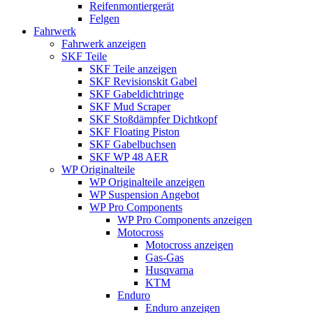
Reifenmontiergerät
Felgen
Fahrwerk
Fahrwerk anzeigen
SKF Teile
SKF Teile anzeigen
SKF Revisionskit Gabel
SKF Gabeldichtringe
SKF Mud Scraper
SKF Stoßdämpfer Dichtkopf
SKF Floating Piston
SKF Gabelbuchsen
SKF WP 48 AER
WP Originalteile
WP Originalteile anzeigen
WP Suspension Angebot
WP Pro Components
WP Pro Components anzeigen
Motocross
Motocross anzeigen
Gas-Gas
Husqvarna
KTM
Enduro
Enduro anzeigen