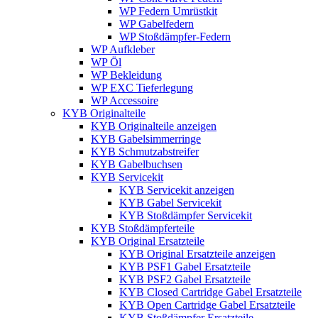
WP Federn Umrüstkit
WP Gabelfedern
WP Stoßdämpfer-Federn
WP Aufkleber
WP Öl
WP Bekleidung
WP EXC Tieferlegung
WP Accessoire
KYB Originalteile
KYB Originalteile anzeigen
KYB Gabelsimmerringe
KYB Schmutzabstreifer
KYB Gabelbuchsen
KYB Servicekit
KYB Servicekit anzeigen
KYB Gabel Servicekit
KYB Stoßdämpfer Servicekit
KYB Stoßdämpferteile
KYB Original Ersatzteile
KYB Original Ersatzteile anzeigen
KYB PSF1 Gabel Ersatzteile
KYB PSF2 Gabel Ersatzteile
KYB Closed Cartridge Gabel Ersatzteile
KYB Open Cartridge Gabel Ersatzteile
KYB Stoßdämpfer Ersatzteile