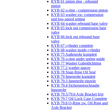
KYB 61 piston ring - rebound
piston
KYB 62 o-ring - compression piston
KYB 63 washer zw. compression
und low-speed setting
KYB 64 washer rebound base valve
KYB 65 lock nut compression base
valve
KYB 66 lock nut rebound base
valve
KYB 67 cylinder complete
KYB 68 washer inside cylinder
KYB 75 Außenrohr komplett
KYB 76 o-ring under spring guide
KYB 77 Washer Gabeldichtring
KYB 77.2 washer spacer
KYB 78 Snap Ring Oil Seal
KYB 79 Innenrohr komplett
KYB 79.3 Innenrohr einzeln
KYB 79.4 Sicherungsschraube
Innenrohr
KYB 79.5/79.6 Axle Bracket li/re
KYB 79.7 Oil Lock Case Complete
KYB 79.8 O-Ring zw. Oil Ring and
Axle Bracket