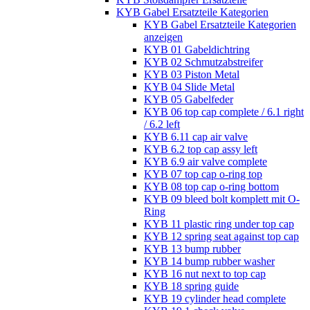
KYB Gabel Ersatzteile Kategorien
KYB Gabel Ersatzteile Kategorien
anzeigen
KYB 01 Gabeldichtring
KYB 02 Schmutzabstreifer
KYB 03 Piston Metal
KYB 04 Slide Metal
KYB 05 Gabelfeder
KYB 06 top cap complete / 6.1 right
/ 6.2 left
KYB 6.11 cap air valve
KYB 6.2 top cap assy left
KYB 6.9 air valve complete
KYB 07 top cap o-ring top
KYB 08 top cap o-ring bottom
KYB 09 bleed bolt komplett mit O-
Ring
KYB 11 plastic ring under top cap
KYB 12 spring seat against top cap
KYB 13 bump rubber
KYB 14 bump rubber washer
KYB 16 nut next to top cap
KYB 18 spring guide
KYB 19 cylinder head complete