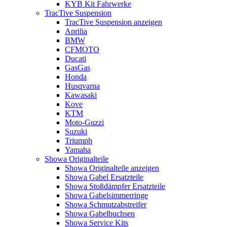
KYB Kit Fahrwerke
TracTive Suspension
TracTive Suspension anzeigen
Aprilia
BMW
CFMOTO
Ducati
GasGas
Honda
Husqvarna
Kawasaki
Kove
KTM
Moto-Guzzi
Suzuki
Triumph
Yamaha
Showa Originalteile
Showa Originalteile anzeigen
Showa Gabel Ersatzteile
Showa Stoßdämpfer Ersatzteile
Showa Gabelsimmerringe
Showa Schmutzabstreifer
Showa Gabelbuchsen
Showa Service Kits