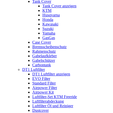
Tank Cover
Tank Cover anzeigen
KTM
Husqvarna
Honda
Kawasaki
Suzuki
Yamaha
GasGas
Case Cover
Bremsscheibenschutz
Rahmenschutz
Gabelaufkleber
Gabelschützer
Carbontank
DT1 Luftfilter
DT1 Luftfilter anzeigen
EVO Filter
Standard Filter
Airpower Filter
Airpower Kit
Luftfilter-Set KTM Freeride
Luftfilterabdeckung
Luftfilter Öl und Reiniger
Dustcover