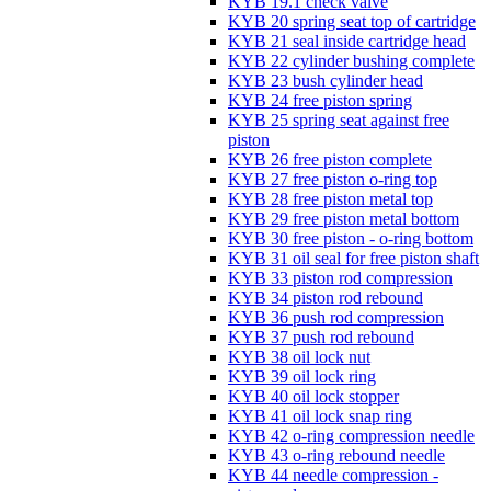
KYB 19.1 check valve
KYB 20 spring seat top of cartridge
KYB 21 seal inside cartridge head
KYB 22 cylinder bushing complete
KYB 23 bush cylinder head
KYB 24 free piston spring
KYB 25 spring seat against free
piston
KYB 26 free piston complete
KYB 27 free piston o-ring top
KYB 28 free piston metal top
KYB 29 free piston metal bottom
KYB 30 free piston - o-ring bottom
KYB 31 oil seal for free piston shaft
KYB 33 piston rod compression
KYB 34 piston rod rebound
KYB 36 push rod compression
KYB 37 push rod rebound
KYB 38 oil lock nut
KYB 39 oil lock ring
KYB 40 oil lock stopper
KYB 41 oil lock snap ring
KYB 42 o-ring compression needle
KYB 43 o-ring rebound needle
KYB 44 needle compression -