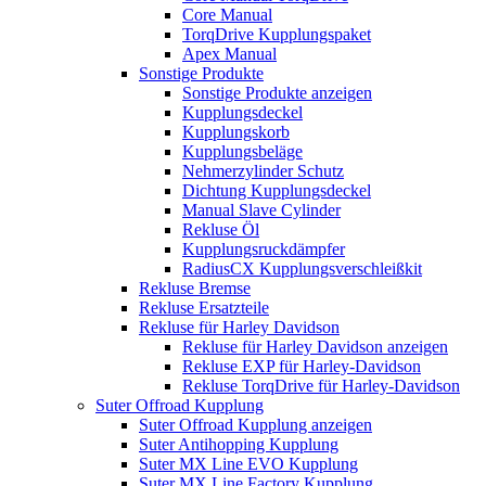
Core Manual
TorqDrive Kupplungspaket
Apex Manual
Sonstige Produkte
Sonstige Produkte anzeigen
Kupplungsdeckel
Kupplungskorb
Kupplungsbeläge
Nehmerzylinder Schutz
Dichtung Kupplungsdeckel
Manual Slave Cylinder
Rekluse Öl
Kupplungsruckdämpfer
RadiusCX Kupplungsverschleißkit
Rekluse Bremse
Rekluse Ersatzteile
Rekluse für Harley Davidson
Rekluse für Harley Davidson anzeigen
Rekluse EXP für Harley-Davidson
Rekluse TorqDrive für Harley-Davidson
Suter Offroad Kupplung
Suter Offroad Kupplung anzeigen
Suter Antihopping Kupplung
Suter MX Line EVO Kupplung
Suter MX Line Factory Kupplung