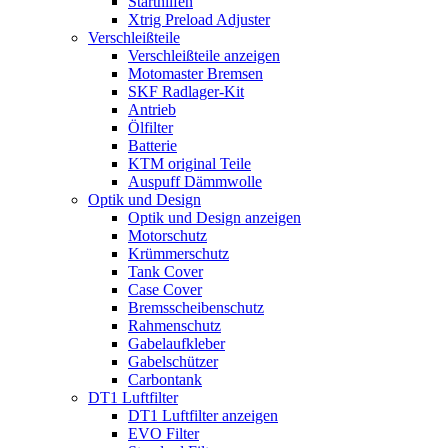
Starthilfen
Xtrig Preload Adjuster
Verschleißteile
Verschleißteile anzeigen
Motomaster Bremsen
SKF Radlager-Kit
Antrieb
Ölfilter
Batterie
KTM original Teile
Auspuff Dämmwolle
Optik und Design
Optik und Design anzeigen
Motorschutz
Krümmerschutz
Tank Cover
Case Cover
Bremsscheibenschutz
Rahmenschutz
Gabelaufkleber
Gabelschützer
Carbontank
DT1 Luftfilter
DT1 Luftfilter anzeigen
EVO Filter