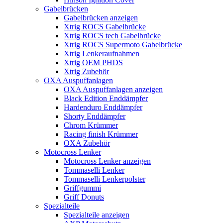
Gabelbrücken
Gabelbrücken anzeigen
Xtrig ROCS Gabelbrücke
Xtrig ROCS tech Gabelbrücke
Xtrig ROCS Supermoto Gabelbrücke
Xtrig Lenkeraufnahmen
Xtrig OEM PHDS
Xtrig Zubehör
OXA Auspuffanlagen
OXA Auspuffanlagen anzeigen
Black Edition Enddämpfer
Hardenduro Enddämpfer
Shorty Enddämpfer
Chrom Krümmer
Racing finish Krümmer
OXA Zubehör
Motocross Lenker
Motocross Lenker anzeigen
Tommaselli Lenker
Tommaselli Lenkerpolster
Griffgummi
Griff Donuts
Spezialteile
Spezialteile anzeigen