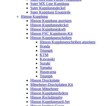
Suter MX Line Kupplung
Suter Kupplungsdeckel
Suter Kupplung Ersatzteile
Hinson Kupplung
Hinson Kupplung anzeigen
Hinson Kupplungsdeckel
Hinson Kupplungskorb
Hinson FSC Kupplungs-Kit
Hinson Kupplungsscheiben
Hinson Kupplungsscheiben anzeigen
Honda
Triumph
KTM
Kawasaki
Suzuki
Yamaha
Husqvarna
Triumph
Hinson Druckplatte
Mitnehmer-Druckplatten Kit
Hinson Mitnehmer
Hinson Kupplungsfedern
Hinson Ruckdämpfer
Hinson Kupplungsseil-Set
Hinson Ignition Cover