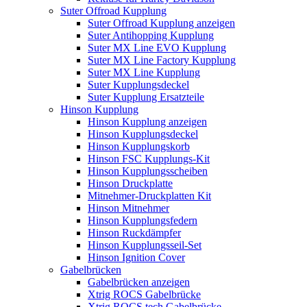
Suter Offroad Kupplung
Suter Offroad Kupplung anzeigen
Suter Antihopping Kupplung
Suter MX Line EVO Kupplung
Suter MX Line Factory Kupplung
Suter MX Line Kupplung
Suter Kupplungsdeckel
Suter Kupplung Ersatzteile
Hinson Kupplung
Hinson Kupplung anzeigen
Hinson Kupplungsdeckel
Hinson Kupplungskorb
Hinson FSC Kupplungs-Kit
Hinson Kupplungsscheiben
Hinson Druckplatte
Mitnehmer-Druckplatten Kit
Hinson Mitnehmer
Hinson Kupplungsfedern
Hinson Ruckdämpfer
Hinson Kupplungsseil-Set
Hinson Ignition Cover
Gabelbrücken
Gabelbrücken anzeigen
Xtrig ROCS Gabelbrücke
Xtrig ROCS tech Gabelbrücke