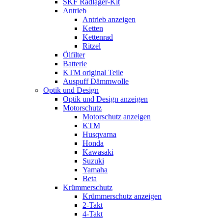
SKF Radlager-Kit
Antrieb
Antrieb anzeigen
Ketten
Kettenrad
Ritzel
Ölfilter
Batterie
KTM original Teile
Auspuff Dämmwolle
Optik und Design
Optik und Design anzeigen
Motorschutz
Motorschutz anzeigen
KTM
Husqvarna
Honda
Kawasaki
Suzuki
Yamaha
Beta
Krümmerschutz
Krümmerschutz anzeigen
2-Takt
4-Takt