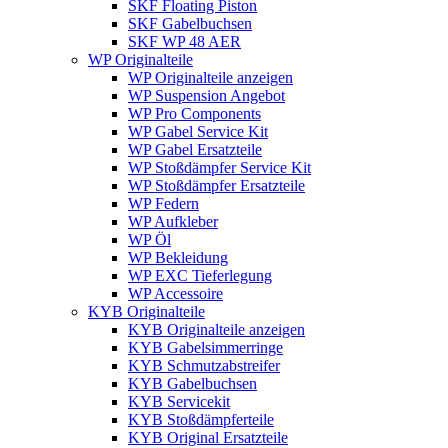
SKF Floating Piston
SKF Gabelbuchsen
SKF WP 48 AER
WP Originalteile
WP Originalteile anzeigen
WP Suspension Angebot
WP Pro Components
WP Gabel Service Kit
WP Gabel Ersatzteile
WP Stoßdämpfer Service Kit
WP Stoßdämpfer Ersatzteile
WP Federn
WP Aufkleber
WP Öl
WP Bekleidung
WP EXC Tieferlegung
WP Accessoire
KYB Originalteile
KYB Originalteile anzeigen
KYB Gabelsimmerringe
KYB Schmutzabstreifer
KYB Gabelbuchsen
KYB Servicekit
KYB Stoßdämpferteile
KYB Original Ersatzteile