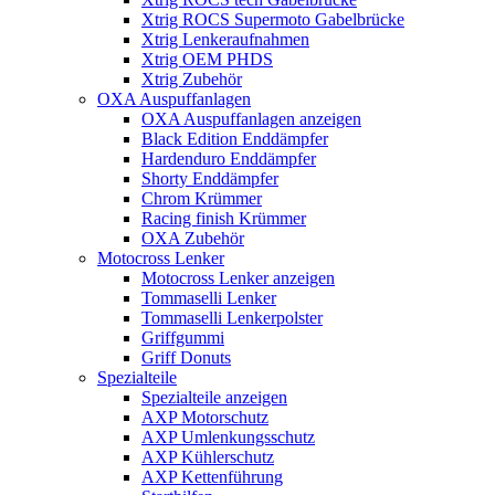
Xtrig ROCS Supermoto Gabelbrücke
Xtrig Lenkeraufnahmen
Xtrig OEM PHDS
Xtrig Zubehör
OXA Auspuffanlagen
OXA Auspuffanlagen anzeigen
Black Edition Enddämpfer
Hardenduro Enddämpfer
Shorty Enddämpfer
Chrom Krümmer
Racing finish Krümmer
OXA Zubehör
Motocross Lenker
Motocross Lenker anzeigen
Tommaselli Lenker
Tommaselli Lenkerpolster
Griffgummi
Griff Donuts
Spezialteile
Spezialteile anzeigen
AXP Motorschutz
AXP Umlenkungsschutz
AXP Kühlerschutz
AXP Kettenführung