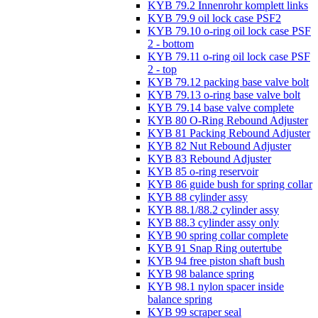
KYB 79.2 Innenrohr komplett links
KYB 79.9 oil lock case PSF2
KYB 79.10 o-ring oil lock case PSF
2 - bottom
KYB 79.11 o-ring oil lock case PSF
2 - top
KYB 79.12 packing base valve bolt
KYB 79.13 o-ring base valve bolt
KYB 79.14 base valve complete
KYB 80 O-Ring Rebound Adjuster
KYB 81 Packing Rebound Adjuster
KYB 82 Nut Rebound Adjuster
KYB 83 Rebound Adjuster
KYB 85 o-ring reservoir
KYB 86 guide bush for spring collar
KYB 88 cylinder assy
KYB 88.1/88.2 cylinder assy
KYB 88.3 cylinder assy only
KYB 90 spring collar complete
KYB 91 Snap Ring outertube
KYB 94 free piston shaft bush
KYB 98 balance spring
KYB 98.1 nylon spacer inside
balance spring
KYB 99 scraper seal