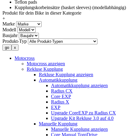
Teflon pads
Kupplungskorbeinsätze (basket sleeves) (modellabhängig)
Produkt für dein Bike in dieser Kategorie
+
Marke
Modell
Baujahr
Produkt-Typ
Motocross
Motocross anzeigen
Rekluse Kupplung
Rekluse Kupplung anzeigen
Automatikkupplung
Automatikkupplung anzeigen
Radius CX
Core EXP
Radius X
EXP
Upgrade CoreEXP zu Radius CX
Upgrade Kit Rekluse 3.0 auf 4.0
Manuelle Kupplung
Manuelle Kupplung anzeigen
Core Manual TorqDrive