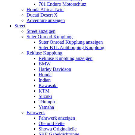
701 Enduro Motorschutz
Honda Africa Twin
Ducati Desert X
Adventure anzeigen
Street
Street anzeigen
Suter Onroad Kupplung
Suter Onroad Kupplung anzeigen
Suter BTL Antihopping Kupplung
Rekluse Kupplung
Rekluse Kupplung anzeigen
BMW
Harley Davidson
Honda
Indian
Kawasaki
KTM
Suzuki
Triumph
Yamaha
Fahrwerk
Fahrwerk anzeigen
Öle und Fette
Showa Originalteile
SKF Gabeldichtringe