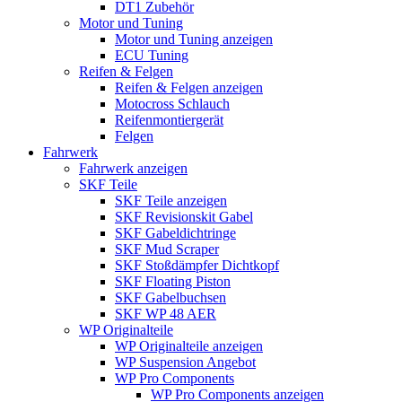
DT1 Zubehör
Motor und Tuning
Motor und Tuning anzeigen
ECU Tuning
Reifen & Felgen
Reifen & Felgen anzeigen
Motocross Schlauch
Reifenmontiergerät
Felgen
Fahrwerk
Fahrwerk anzeigen
SKF Teile
SKF Teile anzeigen
SKF Revisionskit Gabel
SKF Gabeldichtringe
SKF Mud Scraper
SKF Stoßdämpfer Dichtkopf
SKF Floating Piston
SKF Gabelbuchsen
SKF WP 48 AER
WP Originalteile
WP Originalteile anzeigen
WP Suspension Angebot
WP Pro Components
WP Pro Components anzeigen