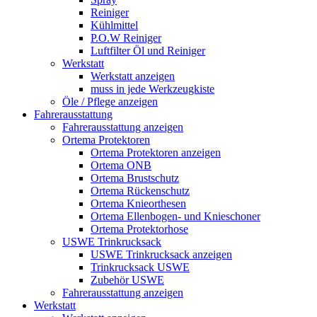
Reiniger
Kühlmittel
P.O.W Reiniger
Luftfilter Öl und Reiniger
Werkstatt
Werkstatt anzeigen
muss in jede Werkzeugkiste
Öle / Pflege anzeigen
Fahrerausstattung
Fahrerausstattung anzeigen
Ortema Protektoren
Ortema Protektoren anzeigen
Ortema ONB
Ortema Brustschutz
Ortema Rückenschutz
Ortema Knieorthesen
Ortema Ellenbogen- und Knieschoner
Ortema Protektorhose
USWE Trinkrucksack
USWE Trinkrucksack anzeigen
Trinkrucksack USWE
Zubehör USWE
Fahrerausstattung anzeigen
Werkstatt