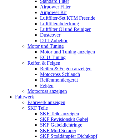
Standard Filter
Airpower Filter
Airpower Kit
Luftfilter-Set KTM Freeride
Luftfilterabdeckung
Luftfilter Öl und Reiniger
Dustcover
DT1 Zubehör
Motor und Tuning
Motor und Tuning anzeigen
ECU Tuning
Reifen & Felgen
Reifen & Felgen anzeigen
Motocross Schlauch
Reifenmontiergerät
Felgen
Motocross anzeigen
Fahrwerk
Fahrwerk anzeigen
SKF Teile
SKF Teile anzeigen
SKF Revisionskit Gabel
SKF Gabeldichtringe
SKF Mud Scraper
SKF Stoßdämpfer Dichtkopf