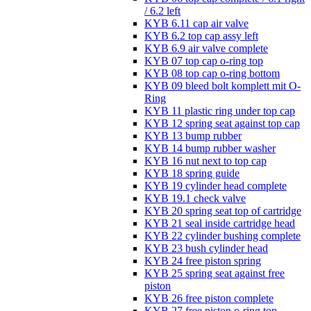
/ 6.2 left
KYB 6.11 cap air valve
KYB 6.2 top cap assy left
KYB 6.9 air valve complete
KYB 07 top cap o-ring top
KYB 08 top cap o-ring bottom
KYB 09 bleed bolt komplett mit O-
Ring
KYB 11 plastic ring under top cap
KYB 12 spring seat against top cap
KYB 13 bump rubber
KYB 14 bump rubber washer
KYB 16 nut next to top cap
KYB 18 spring guide
KYB 19 cylinder head complete
KYB 19.1 check valve
KYB 20 spring seat top of cartridge
KYB 21 seal inside cartridge head
KYB 22 cylinder bushing complete
KYB 23 bush cylinder head
KYB 24 free piston spring
KYB 25 spring seat against free
piston
KYB 26 free piston complete
KYB 27 free piston o-ring top