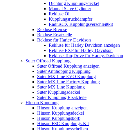
Dichtung Kupplungsdeckel
Manual Slave Cylinder
Rekluse Öl
Kupplungsruckdämpfer
RadiusCX Kupplungsverschleißkit
Rekluse Bremse
Rekluse Ersatzteile
Rekluse für Harley Davidson
Rekluse für Harley Davidson anzeigen
Rekluse EXP für Harley-Davidson
Rekluse TorqDrive für Harley-Davidson
Suter Offroad Kupplung
Suter Offroad Kupplung anzeigen
Suter Antihopping Kupplung
Suter MX Line EVO Kupplung
Suter MX Line Factory Kupplung
Suter MX Line Kupplung
Suter Kupplungsdeckel
Suter Kupplung Ersatzteile
Hinson Kupplung
Hinson Kupplung anzeigen
Hinson Kupplungsdeckel
Hinson Kupplungskorb
Hinson FSC Kupplungs-Kit
Hinson Kupplungsscheiben