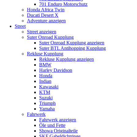
701 Enduro Motorschutz
Honda Africa Twin
Ducati Desert X
Adventure anzeigen
Street
Street anzeigen
Suter Onroad Kupplung
Suter Onroad Kupplung anzeigen
Suter BTL Antihopping Kupplung
Rekluse Kupplung
Rekluse Kupplung anzeigen
BMW
Harley Davidson
Honda
Indian
Kawasaki
KTM
Suzuki
Triumph
Yamaha
Fahrwerk
Fahrwerk anzeigen
Öle und Fette
Showa Originalteile
SKF Gabeldichtringe