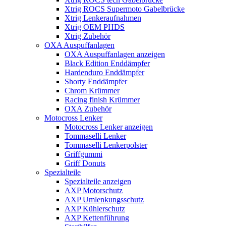
Xtrig ROCS Supermoto Gabelbrücke
Xtrig Lenkeraufnahmen
Xtrig OEM PHDS
Xtrig Zubehör
OXA Auspuffanlagen
OXA Auspuffanlagen anzeigen
Black Edition Enddämpfer
Hardenduro Enddämpfer
Shorty Enddämpfer
Chrom Krümmer
Racing finish Krümmer
OXA Zubehör
Motocross Lenker
Motocross Lenker anzeigen
Tommaselli Lenker
Tommaselli Lenkerpolster
Griffgummi
Griff Donuts
Spezialteile
Spezialteile anzeigen
AXP Motorschutz
AXP Umlenkungsschutz
AXP Kühlerschutz
AXP Kettenführung