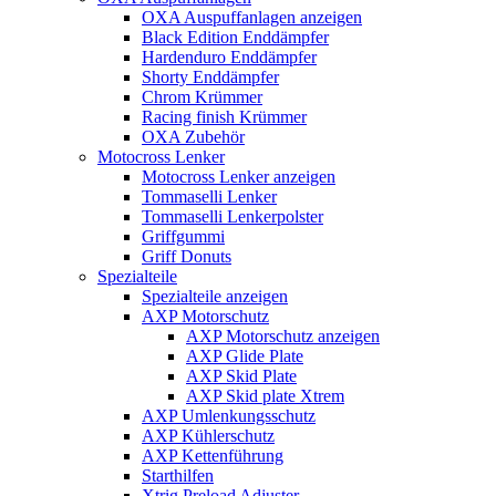
OXA Auspuffanlagen anzeigen
Black Edition Enddämpfer
Hardenduro Enddämpfer
Shorty Enddämpfer
Chrom Krümmer
Racing finish Krümmer
OXA Zubehör
Motocross Lenker
Motocross Lenker anzeigen
Tommaselli Lenker
Tommaselli Lenkerpolster
Griffgummi
Griff Donuts
Spezialteile
Spezialteile anzeigen
AXP Motorschutz
AXP Motorschutz anzeigen
AXP Glide Plate
AXP Skid Plate
AXP Skid plate Xtrem
AXP Umlenkungsschutz
AXP Kühlerschutz
AXP Kettenführung
Starthilfen
Xtrig Preload Adjuster