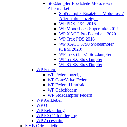
Stoßdämpfer Ersatzteile Motocross /
Aftermarket
Stoßdämpfer Ersatzteile Motocross /
Aftermarket anzeigen
WP PDS EXC 2015
WP Monoshock Superduke 2017
WP XACT Pro Federbein 2020
WP Trax PDS 2016
WP XACT 5750 Stoßdämpfer
(OEM 2020)
WP Trax (Link) Stoßdämpfer
WP 65 SX Stoßdämpfer
WP 85 SX Stoßdämpfer
WP Federn
WP Federn anzeigen
WP ConeValve Federn
WP Federn Umrüstkit
WP Gabelfedern
WP Stoßdämpfer-Federn
WP Aufkleber
WP Öl
WP Bekleidung
WP EXC Tieferlegung
WP Accessoire
KYB Originalteile