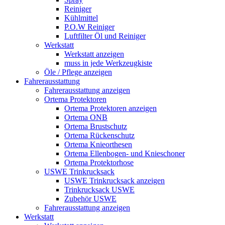
Reiniger
Kühlmittel
P.O.W Reiniger
Luftfilter Öl und Reiniger
Werkstatt
Werkstatt anzeigen
muss in jede Werkzeugkiste
Öle / Pflege anzeigen
Fahrerausstattung
Fahrerausstattung anzeigen
Ortema Protektoren
Ortema Protektoren anzeigen
Ortema ONB
Ortema Brustschutz
Ortema Rückenschutz
Ortema Knieorthesen
Ortema Ellenbogen- und Knieschoner
Ortema Protektorhose
USWE Trinkrucksack
USWE Trinkrucksack anzeigen
Trinkrucksack USWE
Zubehör USWE
Fahrerausstattung anzeigen
Werkstatt