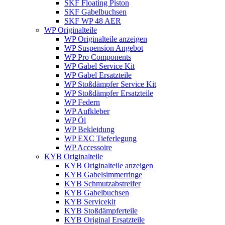
SKF Floating Piston
SKF Gabelbuchsen
SKF WP 48 AER
WP Originalteile
WP Originalteile anzeigen
WP Suspension Angebot
WP Pro Components
WP Gabel Service Kit
WP Gabel Ersatzteile
WP Stoßdämpfer Service Kit
WP Stoßdämpfer Ersatzteile
WP Federn
WP Aufkleber
WP Öl
WP Bekleidung
WP EXC Tieferlegung
WP Accessoire
KYB Originalteile
KYB Originalteile anzeigen
KYB Gabelsimmerringe
KYB Schmutzabstreifer
KYB Gabelbuchsen
KYB Servicekit
KYB Stoßdämpferteile
KYB Original Ersatzteile