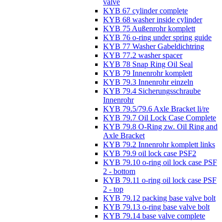
valve
KYB 67 cylinder complete
KYB 68 washer inside cylinder
KYB 75 Außenrohr komplett
KYB 76 o-ring under spring guide
KYB 77 Washer Gabeldichtring
KYB 77.2 washer spacer
KYB 78 Snap Ring Oil Seal
KYB 79 Innenrohr komplett
KYB 79.3 Innenrohr einzeln
KYB 79.4 Sicherungsschraube
Innenrohr
KYB 79.5/79.6 Axle Bracket li/re
KYB 79.7 Oil Lock Case Complete
KYB 79.8 O-Ring zw. Oil Ring and
Axle Bracket
KYB 79.2 Innenrohr komplett links
KYB 79.9 oil lock case PSF2
KYB 79.10 o-ring oil lock case PSF
2 - bottom
KYB 79.11 o-ring oil lock case PSF
2 - top
KYB 79.12 packing base valve bolt
KYB 79.13 o-ring base valve bolt
KYB 79.14 base valve complete