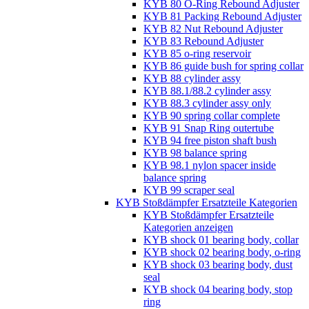
KYB 80 O-Ring Rebound Adjuster
KYB 81 Packing Rebound Adjuster
KYB 82 Nut Rebound Adjuster
KYB 83 Rebound Adjuster
KYB 85 o-ring reservoir
KYB 86 guide bush for spring collar
KYB 88 cylinder assy
KYB 88.1/88.2 cylinder assy
KYB 88.3 cylinder assy only
KYB 90 spring collar complete
KYB 91 Snap Ring outertube
KYB 94 free piston shaft bush
KYB 98 balance spring
KYB 98.1 nylon spacer inside
balance spring
KYB 99 scraper seal
KYB Stoßdämpfer Ersatzteile Kategorien
KYB Stoßdämpfer Ersatzteile
Kategorien anzeigen
KYB shock 01 bearing body, collar
KYB shock 02 bearing body, o-ring
KYB shock 03 bearing body, dust
seal
KYB shock 04 bearing body, stop
ring