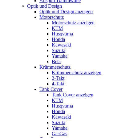
Auspuff Dämmwolle
Optik und Design
Optik und Design anzeigen
Motorschutz
Motorschutz anzeigen
KTM
Husqvarna
Honda
Kawasaki
Suzuki
Yamaha
Beta
Krümmerschutz
Krümmerschutz anzeigen
2-Takt
4-Takt
Tank Cover
Tank Cover anzeigen
KTM
Husqvarna
Honda
Kawasaki
Suzuki
Yamaha
GasGas