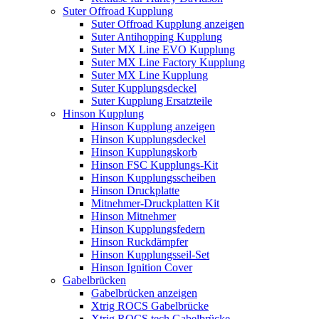
Suter Offroad Kupplung
Suter Offroad Kupplung anzeigen
Suter Antihopping Kupplung
Suter MX Line EVO Kupplung
Suter MX Line Factory Kupplung
Suter MX Line Kupplung
Suter Kupplungsdeckel
Suter Kupplung Ersatzteile
Hinson Kupplung
Hinson Kupplung anzeigen
Hinson Kupplungsdeckel
Hinson Kupplungskorb
Hinson FSC Kupplungs-Kit
Hinson Kupplungsscheiben
Hinson Druckplatte
Mitnehmer-Druckplatten Kit
Hinson Mitnehmer
Hinson Kupplungsfedern
Hinson Ruckdämpfer
Hinson Kupplungsseil-Set
Hinson Ignition Cover
Gabelbrücken
Gabelbrücken anzeigen
Xtrig ROCS Gabelbrücke
Xtrig ROCS tech Gabelbrücke