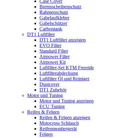
Case Cover
Bremsscheibenschutz
Rahmenschutz
Gabelaufkleber
Gabelschützer
Carbontank
DT1 Luftfilter
DT1 Luftfilter anzeigen
EVO Filter
Standard Filter
Airpower Filter
Airpower Kit
Luftfilter-Set KTM Freeride
Luftfilterabdeckung
Luftfilter Öl und Reiniger
Dustcover
DT1 Zubehör
Motor und Tuning
Motor und Tuning anzeigen
ECU Tuning
Reifen & Felgen
Reifen & Felgen anzeigen
Motocross Schlauch
Reifenmontiergerät
Felgen