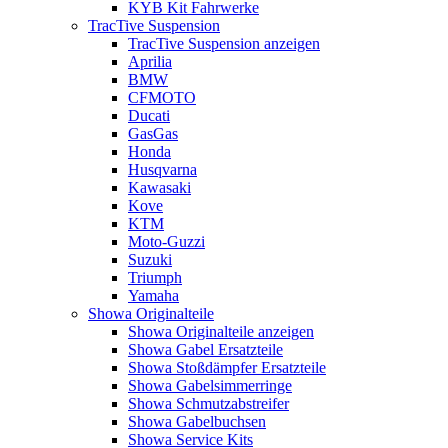
KYB Kit Fahrwerke
TracTive Suspension
TracTive Suspension anzeigen
Aprilia
BMW
CFMOTO
Ducati
GasGas
Honda
Husqvarna
Kawasaki
Kove
KTM
Moto-Guzzi
Suzuki
Triumph
Yamaha
Showa Originalteile
Showa Originalteile anzeigen
Showa Gabel Ersatzteile
Showa Stoßdämpfer Ersatzteile
Showa Gabelsimmerringe
Showa Schmutzabstreifer
Showa Gabelbuchsen
Showa Service Kits