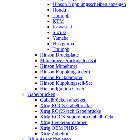
Hinson Kupplungsscheiben anzeigen
Honda
Triumph
KTM
Kawasaki
Suzuki
Yamaha
Husqvarna
Triumph
Hinson Druckplatte
Mitnehmer-Druckplatten Kit
Hinson Mitnehmer
Hinson Kupplungsfedern
Hinson Ruckdämpfer
Hinson Kupplungsseil-Set
Hinson Ignition Cover
Gabelbrücken
Gabelbrücken anzeigen
Xtrig ROCS Gabelbrücke
Xtrig ROCS tech Gabelbrücke
Xtrig ROCS Supermoto Gabelbrücke
Xtrig Lenkeraufnahmen
Xtrig OEM PHDS
Xtrig Zubehör
OXA Auspuffanlagen