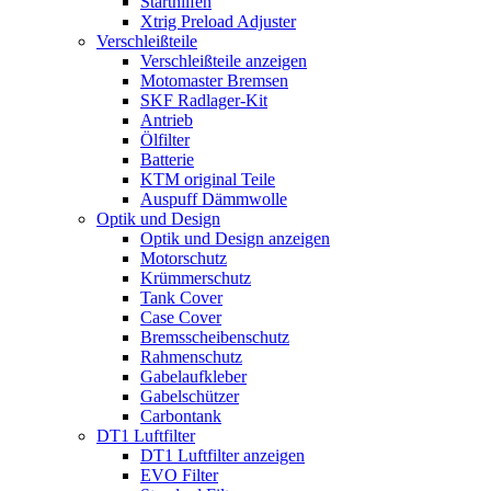
Starthilfen
Xtrig Preload Adjuster
Verschleißteile
Verschleißteile anzeigen
Motomaster Bremsen
SKF Radlager-Kit
Antrieb
Ölfilter
Batterie
KTM original Teile
Auspuff Dämmwolle
Optik und Design
Optik und Design anzeigen
Motorschutz
Krümmerschutz
Tank Cover
Case Cover
Bremsscheibenschutz
Rahmenschutz
Gabelaufkleber
Gabelschützer
Carbontank
DT1 Luftfilter
DT1 Luftfilter anzeigen
EVO Filter