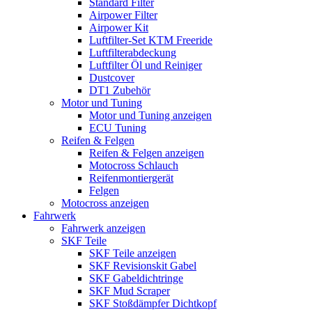
Standard Filter
Airpower Filter
Airpower Kit
Luftfilter-Set KTM Freeride
Luftfilterabdeckung
Luftfilter Öl und Reiniger
Dustcover
DT1 Zubehör
Motor und Tuning
Motor und Tuning anzeigen
ECU Tuning
Reifen & Felgen
Reifen & Felgen anzeigen
Motocross Schlauch
Reifenmontiergerät
Felgen
Motocross anzeigen
Fahrwerk
Fahrwerk anzeigen
SKF Teile
SKF Teile anzeigen
SKF Revisionskit Gabel
SKF Gabeldichtringe
SKF Mud Scraper
SKF Stoßdämpfer Dichtkopf