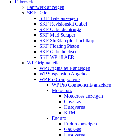
Fahrwerk
Fahrwerk anzeigen
SKF Teile
SKF Teile anzeigen
SKF Revisionskit Gabel
SKF Gabeldichtringe
SKF Mud Scraper
SKF Stoßdämpfer Dichtkopf
SKF Floating Piston
SKF Gabelbuchsen
SKF WP 48 AER
WP Originalteile
WP Originalteile anzeigen
WP Suspension Angebot
WP Pro Components
WP Pro Components anzeigen
Motocross
Motocross anzeigen
Gas-Gas
Husqvarna
KTM
Enduro
Enduro anzeigen
Gas-Gas
Husqvarna