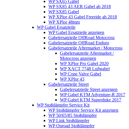
WP SX65 Gabel
WP SX85 43 AER Gabel ab 2018
WP SX85 Gabel
WP XPlor 43 Gabel Freeride ab 2018
WP XPlor 48mm
WP Gabel Ersatzteile
WP Gabel Ersatzteile anzeigen
Gabelersatzteile OffRoad Motocross
Gabelersatzteile OffRoad Enduro
Gabelersatzteile Aftermarket / Motocross
Gabelersatzteile Aftermarket /
Motocross anzeigen
WP XPlor Pro Gabel 2020
WP XACT 7748 Luftgabel
WP Cone Valve Gabel
WP XPlor 43
Gabelersatzteile Street
Gabelersatzteile Street anzeigen
WP Gabel KTM Adventure-R 2017
WP Gabel KTM Superduke 2017
WP Stoßdämpfer Service Kit
WP Stoßdämpfer Service Kit anzeigen
WP 50/65/85 Stoßdämpfer
WP Link Stoßdämpfer
WP Onroad Stoßdämpfer