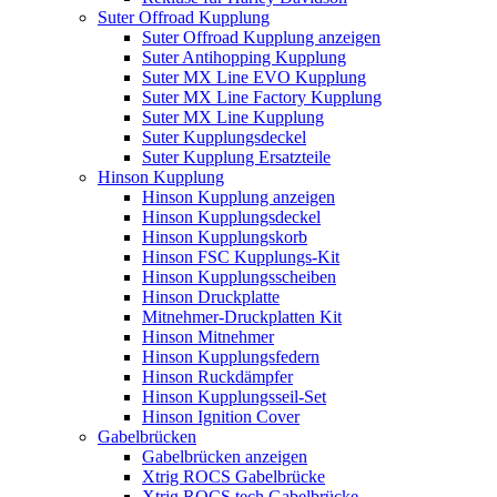
Suter Offroad Kupplung
Suter Offroad Kupplung anzeigen
Suter Antihopping Kupplung
Suter MX Line EVO Kupplung
Suter MX Line Factory Kupplung
Suter MX Line Kupplung
Suter Kupplungsdeckel
Suter Kupplung Ersatzteile
Hinson Kupplung
Hinson Kupplung anzeigen
Hinson Kupplungsdeckel
Hinson Kupplungskorb
Hinson FSC Kupplungs-Kit
Hinson Kupplungsscheiben
Hinson Druckplatte
Mitnehmer-Druckplatten Kit
Hinson Mitnehmer
Hinson Kupplungsfedern
Hinson Ruckdämpfer
Hinson Kupplungsseil-Set
Hinson Ignition Cover
Gabelbrücken
Gabelbrücken anzeigen
Xtrig ROCS Gabelbrücke
Xtrig ROCS tech Gabelbrücke