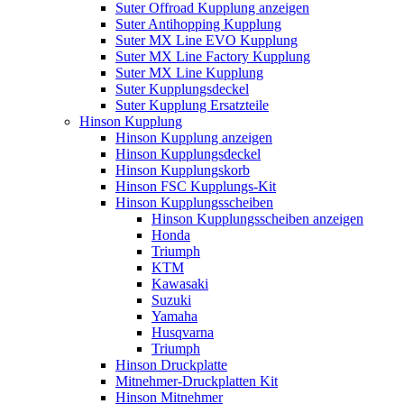
Suter Offroad Kupplung anzeigen
Suter Antihopping Kupplung
Suter MX Line EVO Kupplung
Suter MX Line Factory Kupplung
Suter MX Line Kupplung
Suter Kupplungsdeckel
Suter Kupplung Ersatzteile
Hinson Kupplung
Hinson Kupplung anzeigen
Hinson Kupplungsdeckel
Hinson Kupplungskorb
Hinson FSC Kupplungs-Kit
Hinson Kupplungsscheiben
Hinson Kupplungsscheiben anzeigen
Honda
Triumph
KTM
Kawasaki
Suzuki
Yamaha
Husqvarna
Triumph
Hinson Druckplatte
Mitnehmer-Druckplatten Kit
Hinson Mitnehmer