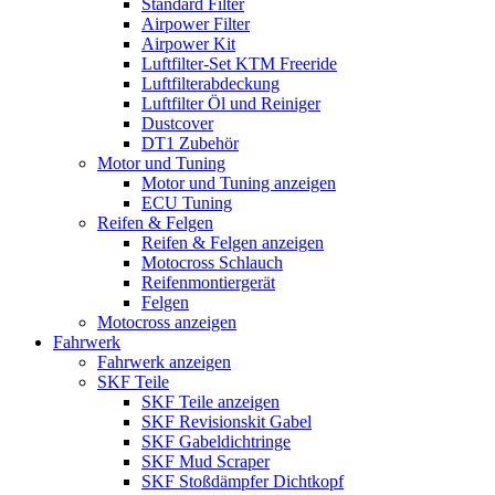
Standard Filter
Airpower Filter
Airpower Kit
Luftfilter-Set KTM Freeride
Luftfilterabdeckung
Luftfilter Öl und Reiniger
Dustcover
DT1 Zubehör
Motor und Tuning
Motor und Tuning anzeigen
ECU Tuning
Reifen & Felgen
Reifen & Felgen anzeigen
Motocross Schlauch
Reifenmontiergerät
Felgen
Motocross anzeigen
Fahrwerk
Fahrwerk anzeigen
SKF Teile
SKF Teile anzeigen
SKF Revisionskit Gabel
SKF Gabeldichtringe
SKF Mud Scraper
SKF Stoßdämpfer Dichtkopf