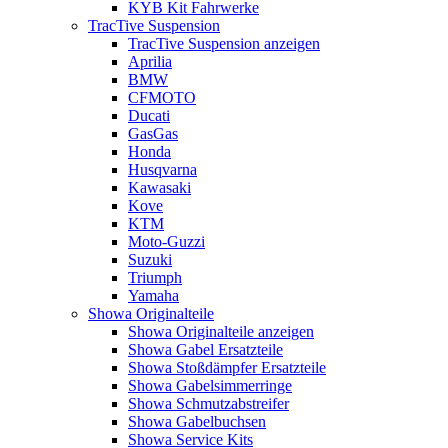
KYB Kit Fahrwerke
TracTive Suspension
TracTive Suspension anzeigen
Aprilia
BMW
CFMOTO
Ducati
GasGas
Honda
Husqvarna
Kawasaki
Kove
KTM
Moto-Guzzi
Suzuki
Triumph
Yamaha
Showa Originalteile
Showa Originalteile anzeigen
Showa Gabel Ersatzteile
Showa Stoßdämpfer Ersatzteile
Showa Gabelsimmerringe
Showa Schmutzabstreifer
Showa Gabelbuchsen
Showa Service Kits