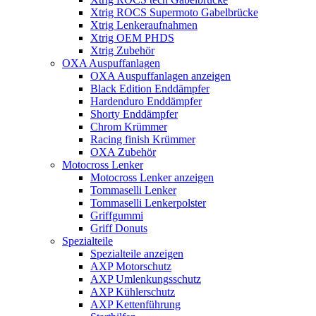
Xtrig ROCS Supermoto Gabelbrücke
Xtrig Lenkeraufnahmen
Xtrig OEM PHDS
Xtrig Zubehör
OXA Auspuffanlagen
OXA Auspuffanlagen anzeigen
Black Edition Enddämpfer
Hardenduro Enddämpfer
Shorty Enddämpfer
Chrom Krümmer
Racing finish Krümmer
OXA Zubehör
Motocross Lenker
Motocross Lenker anzeigen
Tommaselli Lenker
Tommaselli Lenkerpolster
Griffgummi
Griff Donuts
Spezialteile
Spezialteile anzeigen
AXP Motorschutz
AXP Umlenkungsschutz
AXP Kühlerschutz
AXP Kettenführung