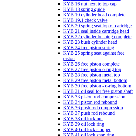
KYB 16 nut next to top cap
KYB 18 spring guide
KYB 19 cylinder head complete
KYB 19.1 check valve
KYB 20 spring seat top of cartridge
KYB 21 seal inside cartridge head
KYB 22 cylinder bushing complete
KYB 23 bush cylinder head
KYB 24 free piston spring
KYB 25 spring seat against free
piston
KYB 26 free piston complete
KYB 27 free piston o-ring top
KYB 28 free piston metal top
KYB 29 free piston metal bottom
KYB 30 free piston - o-ring bottom
KYB 31 oil seal for free piston shaft
KYB 33 piston rod compression
KYB 34 piston rod rebound
KYB 36 push rod compression
KYB 37 push rod rebound
KYB 38 oil lock nut
KYB 39 oil lock ring
KYB 40 oil lock stopper
KYB 41 oil lock snap ring