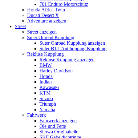
701 Enduro Motorschutz
Honda Africa Twin
Ducati Desert X
Adventure anzeigen
Street
Street anzeigen
Suter Onroad Kupplung
Suter Onroad Kupplung anzeigen
Suter BTL Antihopping Kupplung
Rekluse Kupplung
Rekluse Kupplung anzeigen
BMW
Harley Davidson
Honda
Indian
Kawasaki
KTM
Suzuki
Triumph
Yamaha
Fahrwerk
Fahrwerk anzeigen
Öle und Fette
Showa Originalteile
SKF Gabeldichtringe