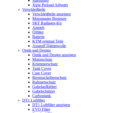
Starthilfen
Xtrig Preload Adjuster
Verschleißteile
Verschleißteile anzeigen
Motomaster Bremsen
SKF Radlager-Kit
Antrieb
Ölfilter
Batterie
KTM original Teile
Auspuff Dämmwolle
Optik und Design
Optik und Design anzeigen
Motorschutz
Krümmerschutz
Tank Cover
Case Cover
Bremsscheibenschutz
Rahmenschutz
Gabelaufkleber
Gabelschützer
Carbontank
DT1 Luftfilter
DT1 Luftfilter anzeigen
EVO Filter