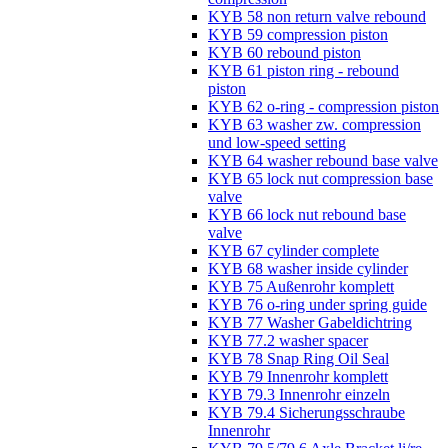
KYB 58 non return valve rebound
KYB 59 compression piston
KYB 60 rebound piston
KYB 61 piston ring - rebound
piston
KYB 62 o-ring - compression piston
KYB 63 washer zw. compression
und low-speed setting
KYB 64 washer rebound base valve
KYB 65 lock nut compression base
valve
KYB 66 lock nut rebound base
valve
KYB 67 cylinder complete
KYB 68 washer inside cylinder
KYB 75 Außenrohr komplett
KYB 76 o-ring under spring guide
KYB 77 Washer Gabeldichtring
KYB 77.2 washer spacer
KYB 78 Snap Ring Oil Seal
KYB 79 Innenrohr komplett
KYB 79.3 Innenrohr einzeln
KYB 79.4 Sicherungsschraube
Innenrohr