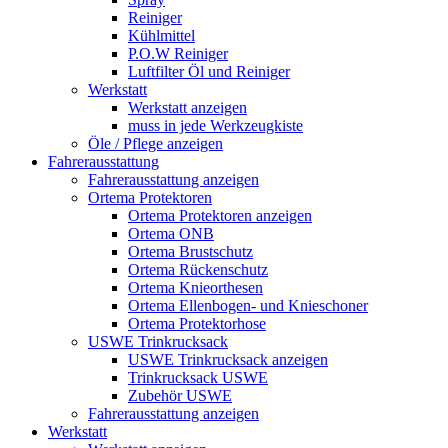
Reiniger
Kühlmittel
P.O.W Reiniger
Luftfilter Öl und Reiniger
Werkstatt
Werkstatt anzeigen
muss in jede Werkzeugkiste
Öle / Pflege anzeigen
Fahrerausstattung
Fahrerausstattung anzeigen
Ortema Protektoren
Ortema Protektoren anzeigen
Ortema ONB
Ortema Brustschutz
Ortema Rückenschutz
Ortema Knieorthesen
Ortema Ellenbogen- und Knieschoner
Ortema Protektorhose
USWE Trinkrucksack
USWE Trinkrucksack anzeigen
Trinkrucksack USWE
Zubehör USWE
Fahrerausstattung anzeigen
Werkstatt