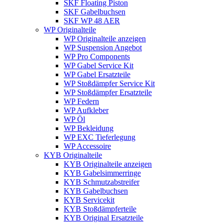
SKF Floating Piston
SKF Gabelbuchsen
SKF WP 48 AER
WP Originalteile
WP Originalteile anzeigen
WP Suspension Angebot
WP Pro Components
WP Gabel Service Kit
WP Gabel Ersatzteile
WP Stoßdämpfer Service Kit
WP Stoßdämpfer Ersatzteile
WP Federn
WP Aufkleber
WP Öl
WP Bekleidung
WP EXC Tieferlegung
WP Accessoire
KYB Originalteile
KYB Originalteile anzeigen
KYB Gabelsimmerringe
KYB Schmutzabstreifer
KYB Gabelbuchsen
KYB Servicekit
KYB Stoßdämpferteile
KYB Original Ersatzteile