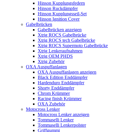
Hinson Kupplungsfedern
Hinson Ruckdämpfer
Hinson Kupplungsseil-Set
Hinson Ignition Cover
Gabelbrücken
Gabelbrücken anzeigen
Xtrig ROCS Gabelbrücke
Xtrig ROCS tech Gabelbrücke
Xtrig ROCS Supermoto Gabelbrücke
Xtrig Lenkeraufnahmen
Xtrig OEM PHDS
Xtrig Zubehör
OXA Auspuffanlagen
OXA Auspuffanlagen anzeigen
Black Edition Enddämpfer
Hardenduro Enddämpfer
Shorty Enddämpfer
Chrom Krümmer
Racing finish Krümmer
OXA Zubehör
Motocross Lenker
Motocross Lenker anzeigen
Tommaselli Lenker
Tommaselli Lenkerpolster
Griffgummi