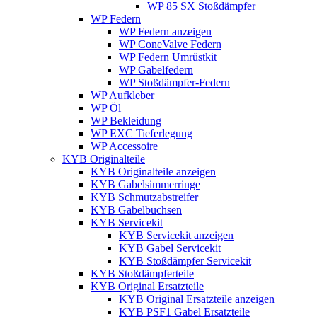
WP 85 SX Stoßdämpfer
WP Federn
WP Federn anzeigen
WP ConeValve Federn
WP Federn Umrüstkit
WP Gabelfedern
WP Stoßdämpfer-Federn
WP Aufkleber
WP Öl
WP Bekleidung
WP EXC Tieferlegung
WP Accessoire
KYB Originalteile
KYB Originalteile anzeigen
KYB Gabelsimmerringe
KYB Schmutzabstreifer
KYB Gabelbuchsen
KYB Servicekit
KYB Servicekit anzeigen
KYB Gabel Servicekit
KYB Stoßdämpfer Servicekit
KYB Stoßdämpferteile
KYB Original Ersatzteile
KYB Original Ersatzteile anzeigen
KYB PSF1 Gabel Ersatzteile