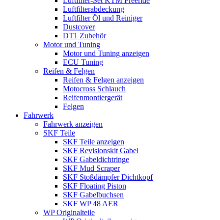
Luftfilter-Set KTM Freeride
Luftfilterabdeckung
Luftfilter Öl und Reiniger
Dustcover
DT1 Zubehör
Motor und Tuning
Motor und Tuning anzeigen
ECU Tuning
Reifen & Felgen
Reifen & Felgen anzeigen
Motocross Schlauch
Reifenmontiergerät
Felgen
Fahrwerk
Fahrwerk anzeigen
SKF Teile
SKF Teile anzeigen
SKF Revisionskit Gabel
SKF Gabeldichtringe
SKF Mud Scraper
SKF Stoßdämpfer Dichtkopf
SKF Floating Piston
SKF Gabelbuchsen
SKF WP 48 AER
WP Originalteile