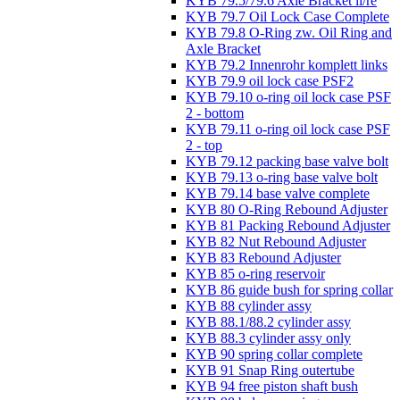
KYB 79.5/79.6 Axle Bracket li/re
KYB 79.7 Oil Lock Case Complete
KYB 79.8 O-Ring zw. Oil Ring and
Axle Bracket
KYB 79.2 Innenrohr komplett links
KYB 79.9 oil lock case PSF2
KYB 79.10 o-ring oil lock case PSF
2 - bottom
KYB 79.11 o-ring oil lock case PSF
2 - top
KYB 79.12 packing base valve bolt
KYB 79.13 o-ring base valve bolt
KYB 79.14 base valve complete
KYB 80 O-Ring Rebound Adjuster
KYB 81 Packing Rebound Adjuster
KYB 82 Nut Rebound Adjuster
KYB 83 Rebound Adjuster
KYB 85 o-ring reservoir
KYB 86 guide bush for spring collar
KYB 88 cylinder assy
KYB 88.1/88.2 cylinder assy
KYB 88.3 cylinder assy only
KYB 90 spring collar complete
KYB 91 Snap Ring outertube
KYB 94 free piston shaft bush