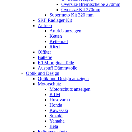
Oversize Bremsscheibe 270mm
Oversize Kit 270mm
Supermoto Kit 320 mm
SKF Radlager-Kit
Antrieb
Antrieb anzeigen
Ketten
Kettenrad
Ritzel
Ölfilter
Batterie
KTM original Teile
Auspuff Dämmwolle
Optik und Design
Optik und Design anzeigen
Motorschutz
Motorschutz anzeigen
KTM
Husqvarna
Honda
Kawasaki
Suzuki
Yamaha
Beta
Krümmerschutz