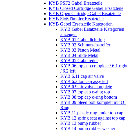
KYB PSF2 Gabel Ersatzteile
KYB Closed Cartridge Gabel Ersatzteile
KYB Open Cartridge Gabel Ersatzteile
KYB Stoßdämpfer Ersatzteile
KYB Gabel Ersatzteile Kategorien
KYB Gabel Ersatzteile Kategorien
anzeigen
KYB 01 Gabeldichtring
KYB 02 Schmutzabstreifer
KYB 03 Piston Metal
KYB 04 Slide Metal
KYB 05 Gabelfeder
KYB 06 top cap complete / 6.1 right
/ 6.2 left
KYB 6.11 cap air valve
KYB 6.2 top cap assy left
KYB 6.9 air valve complete
KYB 07 top cap o-ring top
KYB 08 top cap o-ring bottom
KYB 09 bleed bolt komplett mit O-
Ring
KYB 11 plastic ring under top cap
KYB 12 spring seat against top cap
KYB 13 bump rubber
KYB 14 bump rubber washer