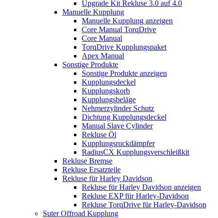
Upgrade Kit Rekluse 3.0 auf 4.0
Manuelle Kupplung
Manuelle Kupplung anzeigen
Core Manual TorqDrive
Core Manual
TorqDrive Kupplungspaket
Apex Manual
Sonstige Produkte
Sonstige Produkte anzeigen
Kupplungsdeckel
Kupplungskorb
Kupplungsbeläge
Nehmerzylinder Schutz
Dichtung Kupplungsdeckel
Manual Slave Cylinder
Rekluse Öl
Kupplungsruckdämpfer
RadiusCX Kupplungsverschleißkit
Rekluse Bremse
Rekluse Ersatzteile
Rekluse für Harley Davidson
Rekluse für Harley Davidson anzeigen
Rekluse EXP für Harley-Davidson
Rekluse TorqDrive für Harley-Davidson
Suter Offroad Kupplung