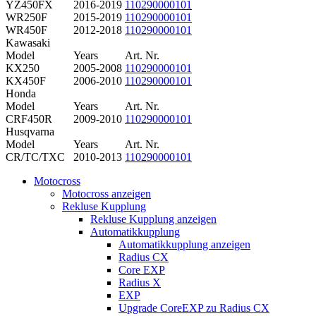
YZ450FX
2016-2019
110290000101
WR250F
2015-2019
110290000101
WR450F
2012-2018
110290000101
Kawasaki
Model
Years
Art. Nr.
KX250
2005-2008
110290000101
KX450F
2006-2010
110290000101
Honda
Model
Years
Art. Nr.
CRF450R
2009-2010
110290000101
Husqvarna
Model
Years
Art. Nr.
CR/TC/TXC
2010-2013
110290000101
Motocross
Motocross anzeigen
Rekluse Kupplung
Rekluse Kupplung anzeigen
Automatikkupplung
Automatikkupplung anzeigen
Radius CX
Core EXP
Radius X
EXP
Upgrade CoreEXP zu Radius CX