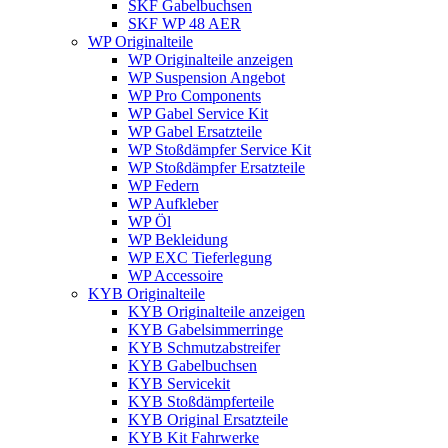
SKF Gabelbuchsen
SKF WP 48 AER
WP Originalteile
WP Originalteile anzeigen
WP Suspension Angebot
WP Pro Components
WP Gabel Service Kit
WP Gabel Ersatzteile
WP Stoßdämpfer Service Kit
WP Stoßdämpfer Ersatzteile
WP Federn
WP Aufkleber
WP Öl
WP Bekleidung
WP EXC Tieferlegung
WP Accessoire
KYB Originalteile
KYB Originalteile anzeigen
KYB Gabelsimmerringe
KYB Schmutzabstreifer
KYB Gabelbuchsen
KYB Servicekit
KYB Stoßdämpferteile
KYB Original Ersatzteile
KYB Kit Fahrwerke