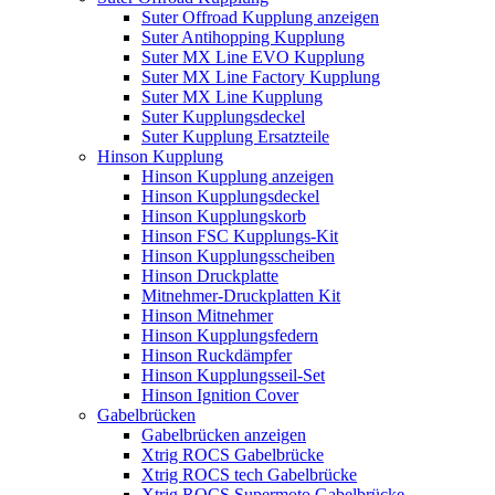
Suter Offroad Kupplung anzeigen
Suter Antihopping Kupplung
Suter MX Line EVO Kupplung
Suter MX Line Factory Kupplung
Suter MX Line Kupplung
Suter Kupplungsdeckel
Suter Kupplung Ersatzteile
Hinson Kupplung
Hinson Kupplung anzeigen
Hinson Kupplungsdeckel
Hinson Kupplungskorb
Hinson FSC Kupplungs-Kit
Hinson Kupplungsscheiben
Hinson Druckplatte
Mitnehmer-Druckplatten Kit
Hinson Mitnehmer
Hinson Kupplungsfedern
Hinson Ruckdämpfer
Hinson Kupplungsseil-Set
Hinson Ignition Cover
Gabelbrücken
Gabelbrücken anzeigen
Xtrig ROCS Gabelbrücke
Xtrig ROCS tech Gabelbrücke
Xtrig ROCS Supermoto Gabelbrücke