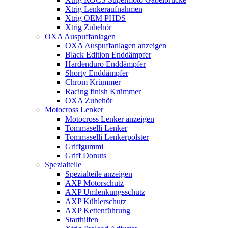
Xtrig Lenkeraufnahmen
Xtrig OEM PHDS
Xtrig Zubehör
OXA Auspuffanlagen
OXA Auspuffanlagen anzeigen
Black Edition Enddämpfer
Hardenduro Enddämpfer
Shorty Enddämpfer
Chrom Krümmer
Racing finish Krümmer
OXA Zubehör
Motocross Lenker
Motocross Lenker anzeigen
Tommaselli Lenker
Tommaselli Lenkerpolster
Griffgummi
Griff Donuts
Spezialteile
Spezialteile anzeigen
AXP Motorschutz
AXP Umlenkungsschutz
AXP Kühlerschutz
AXP Kettenführung
Starthilfen