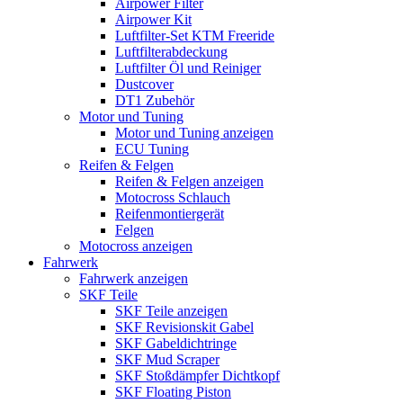
Airpower Filter
Airpower Kit
Luftfilter-Set KTM Freeride
Luftfilterabdeckung
Luftfilter Öl und Reiniger
Dustcover
DT1 Zubehör
Motor und Tuning
Motor und Tuning anzeigen
ECU Tuning
Reifen & Felgen
Reifen & Felgen anzeigen
Motocross Schlauch
Reifenmontiergerät
Felgen
Motocross anzeigen
Fahrwerk
Fahrwerk anzeigen
SKF Teile
SKF Teile anzeigen
SKF Revisionskit Gabel
SKF Gabeldichtringe
SKF Mud Scraper
SKF Stoßdämpfer Dichtkopf
SKF Floating Piston