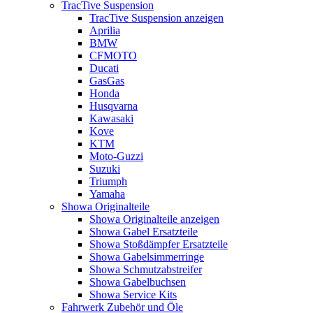
TracTive Suspension
TracTive Suspension anzeigen
Aprilia
BMW
CFMOTO
Ducati
GasGas
Honda
Husqvarna
Kawasaki
Kove
KTM
Moto-Guzzi
Suzuki
Triumph
Yamaha
Showa Originalteile
Showa Originalteile anzeigen
Showa Gabel Ersatzteile
Showa Stoßdämpfer Ersatzteile
Showa Gabelsimmerringe
Showa Schmutzabstreifer
Showa Gabelbuchsen
Showa Service Kits
Fahrwerk Zubehör und Öle