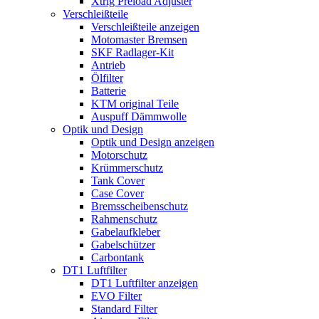
Xtrig Preload Adjuster
Verschleißteile
Verschleißteile anzeigen
Motomaster Bremsen
SKF Radlager-Kit
Antrieb
Ölfilter
Batterie
KTM original Teile
Auspuff Dämmwolle
Optik und Design
Optik und Design anzeigen
Motorschutz
Krümmerschutz
Tank Cover
Case Cover
Bremsscheibenschutz
Rahmenschutz
Gabelaufkleber
Gabelschützer
Carbontank
DT1 Luftfilter
DT1 Luftfilter anzeigen
EVO Filter
Standard Filter