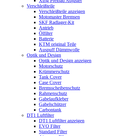
Xtrig Preload Adjuster
Verschleißteile
Verschleißteile anzeigen
Motomaster Bremsen
SKF Radlager-Kit
Antrieb
Ölfilter
Batterie
KTM original Teile
Auspuff Dämmwolle
Optik und Design
Optik und Design anzeigen
Motorschutz
Krümmerschutz
Tank Cover
Case Cover
Bremsscheibenschutz
Rahmenschutz
Gabelaufkleber
Gabelschützer
Carbontank
DT1 Luftfilter
DT1 Luftfilter anzeigen
EVO Filter
Standard Filter