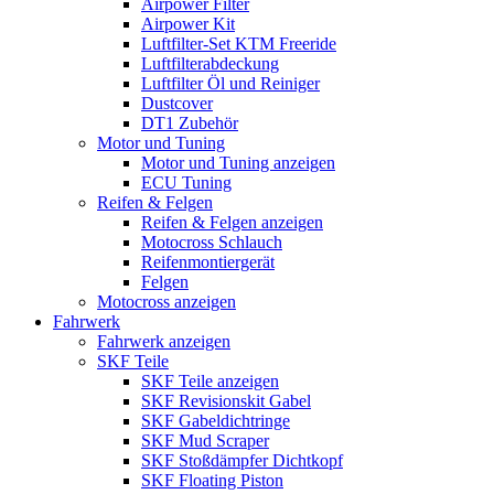
Airpower Filter
Airpower Kit
Luftfilter-Set KTM Freeride
Luftfilterabdeckung
Luftfilter Öl und Reiniger
Dustcover
DT1 Zubehör
Motor und Tuning
Motor und Tuning anzeigen
ECU Tuning
Reifen & Felgen
Reifen & Felgen anzeigen
Motocross Schlauch
Reifenmontiergerät
Felgen
Motocross anzeigen
Fahrwerk
Fahrwerk anzeigen
SKF Teile
SKF Teile anzeigen
SKF Revisionskit Gabel
SKF Gabeldichtringe
SKF Mud Scraper
SKF Stoßdämpfer Dichtkopf
SKF Floating Piston