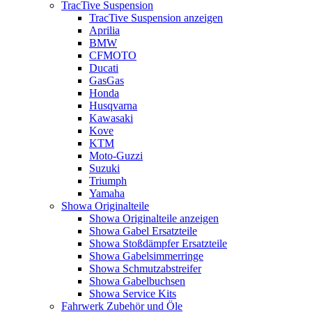
TracTive Suspension
TracTive Suspension anzeigen
Aprilia
BMW
CFMOTO
Ducati
GasGas
Honda
Husqvarna
Kawasaki
Kove
KTM
Moto-Guzzi
Suzuki
Triumph
Yamaha
Showa Originalteile
Showa Originalteile anzeigen
Showa Gabel Ersatzteile
Showa Stoßdämpfer Ersatzteile
Showa Gabelsimmerringe
Showa Schmutzabstreifer
Showa Gabelbuchsen
Showa Service Kits
Fahrwerk Zubehör und Öle