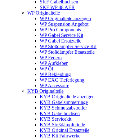
SKF Gabelbuchsen
SKF WP 48 AER
WP Originalteile
WP Originalteile anzeigen
WP Suspension Angebot
WP Pro Components
WP Gabel Service Kit
WP Gabel Ersatzteile
WP Stoßdämpfer Service Kit
WP Stoßdämpfer Ersatzteile
WP Federn
WP Aufkleber
WP Öl
WP Bekleidung
WP EXC Tieferlegung
WP Accessoire
KYB Originalteile
KYB Originalteile anzeigen
KYB Gabelsimmerringe
KYB Schmutzabstreifer
KYB Gabelbuchsen
KYB Servicekit
KYB Stoßdämpferteile
KYB Original Ersatzteile
KYB Kit Fahrwerke