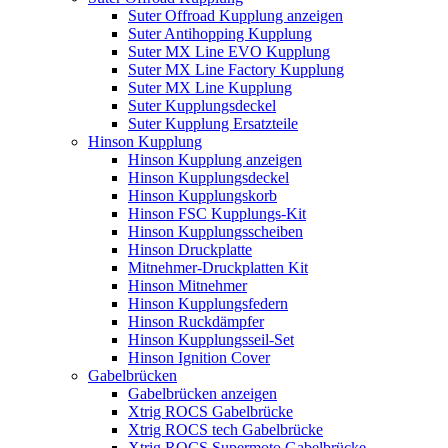
Suter Offroad Kupplung anzeigen
Suter Antihopping Kupplung
Suter MX Line EVO Kupplung
Suter MX Line Factory Kupplung
Suter MX Line Kupplung
Suter Kupplungsdeckel
Suter Kupplung Ersatzteile
Hinson Kupplung
Hinson Kupplung anzeigen
Hinson Kupplungsdeckel
Hinson Kupplungskorb
Hinson FSC Kupplungs-Kit
Hinson Kupplungsscheiben
Hinson Druckplatte
Mitnehmer-Druckplatten Kit
Hinson Mitnehmer
Hinson Kupplungsfedern
Hinson Ruckdämpfer
Hinson Kupplungsseil-Set
Hinson Ignition Cover
Gabelbrücken
Gabelbrücken anzeigen
Xtrig ROCS Gabelbrücke
Xtrig ROCS tech Gabelbrücke
Xtrig ROCS Supermoto Gabelbrücke