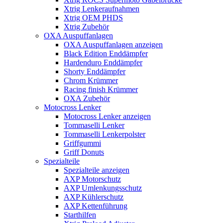
Xtrig Lenkeraufnahmen
Xtrig OEM PHDS
Xtrig Zubehör
OXA Auspuffanlagen
OXA Auspuffanlagen anzeigen
Black Edition Enddämpfer
Hardenduro Enddämpfer
Shorty Enddämpfer
Chrom Krümmer
Racing finish Krümmer
OXA Zubehör
Motocross Lenker
Motocross Lenker anzeigen
Tommaselli Lenker
Tommaselli Lenkerpolster
Griffgummi
Griff Donuts
Spezialteile
Spezialteile anzeigen
AXP Motorschutz
AXP Umlenkungsschutz
AXP Kühlerschutz
AXP Kettenführung
Starthilfen