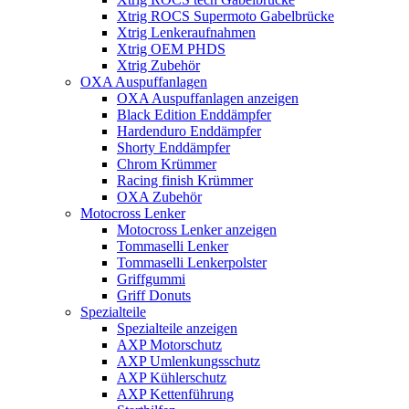
Xtrig ROCS Supermoto Gabelbrücke
Xtrig Lenkeraufnahmen
Xtrig OEM PHDS
Xtrig Zubehör
OXA Auspuffanlagen
OXA Auspuffanlagen anzeigen
Black Edition Enddämpfer
Hardenduro Enddämpfer
Shorty Enddämpfer
Chrom Krümmer
Racing finish Krümmer
OXA Zubehör
Motocross Lenker
Motocross Lenker anzeigen
Tommaselli Lenker
Tommaselli Lenkerpolster
Griffgummi
Griff Donuts
Spezialteile
Spezialteile anzeigen
AXP Motorschutz
AXP Umlenkungsschutz
AXP Kühlerschutz
AXP Kettenführung