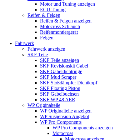
Motor und Tuning anzeigen
ECU Tuning
Reifen & Felgen
Reifen & Felgen anzeigen
Motocross Schlauch
Reifenmontiergerät
Felgen
Fahrwerk
Fahrwerk anzeigen
SKF Teile
SKF Teile anzeigen
SKF Revisionskit Gabel
SKF Gabeldichtringe
SKF Mud Scraper
SKF Stoßdämpfer Dichtkopf
SKF Floating Piston
SKF Gabelbuchsen
SKF WP 48 AER
WP Originalteile
WP Originalteile anzeigen
WP Suspension Angebot
WP Pro Components
WP Pro Components anzeigen
Motocross
Motocross anzeigen