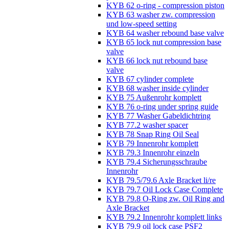
KYB 62 o-ring - compression piston
KYB 63 washer zw. compression
und low-speed setting
KYB 64 washer rebound base valve
KYB 65 lock nut compression base
valve
KYB 66 lock nut rebound base
valve
KYB 67 cylinder complete
KYB 68 washer inside cylinder
KYB 75 Außenrohr komplett
KYB 76 o-ring under spring guide
KYB 77 Washer Gabeldichtring
KYB 77.2 washer spacer
KYB 78 Snap Ring Oil Seal
KYB 79 Innenrohr komplett
KYB 79.3 Innenrohr einzeln
KYB 79.4 Sicherungsschraube
Innenrohr
KYB 79.5/79.6 Axle Bracket li/re
KYB 79.7 Oil Lock Case Complete
KYB 79.8 O-Ring zw. Oil Ring and
Axle Bracket
KYB 79.2 Innenrohr komplett links
KYB 79.9 oil lock case PSF2