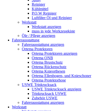
Reiniger
Kühlmittel
P.O.W Reiniger
Luftfilter Öl und Reiniger
Werkstatt
Werkstatt anzeigen
muss in jede Werkzeugkiste
Öle / Pflege anzeigen
Fahrerausstattung
Fahrerausstattung anzeigen
Ortema Protektoren
Ortema Protektoren anzeigen
Ortema ONB
Ortema Brustschutz
Ortema Rückenschutz
Ortema Knieorthesen
Ortema Ellenbogen- und Knieschoner
Ortema Protektorhose
USWE Trinkrucksack
USWE Trinkrucksack anzeigen
Trinkrucksack USWE
Zubehör USWE
Fahrerausstattung anzeigen
Werkstatt