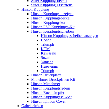
Suter Kupplungsdeckel
Suter Kupplung Ersatzteile
Hinson Kupplung
Hinson Kupplung anzeigen
Hinson Kupplungsdeckel
Hinson Kupplungskorb
Hinson FSC Kupplungs-Kit
Hinson Kupplungsscheiben
Hinson Kupplungsscheiben anzeigen
Honda
Triumph
KTM
Kawasaki
Suzuki
Yamaha
Husqvarna
Triumph
Hinson Druckplatte
Mitnehmer-Druckplatten Kit
Hinson Mitnehmer
Hinson Kupplungsfedern
Hinson Ruckdämpfer
Hinson Kupplungsseil-Set
Hinson Ignition Cover
Gabelbrücken