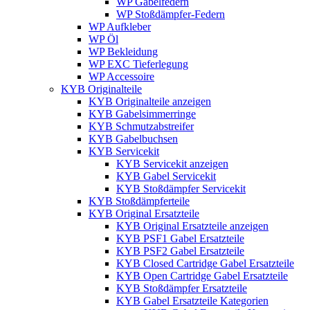
WP Gabelfedern
WP Stoßdämpfer-Federn
WP Aufkleber
WP Öl
WP Bekleidung
WP EXC Tieferlegung
WP Accessoire
KYB Originalteile
KYB Originalteile anzeigen
KYB Gabelsimmerringe
KYB Schmutzabstreifer
KYB Gabelbuchsen
KYB Servicekit
KYB Servicekit anzeigen
KYB Gabel Servicekit
KYB Stoßdämpfer Servicekit
KYB Stoßdämpferteile
KYB Original Ersatzteile
KYB Original Ersatzteile anzeigen
KYB PSF1 Gabel Ersatzteile
KYB PSF2 Gabel Ersatzteile
KYB Closed Cartridge Gabel Ersatzteile
KYB Open Cartridge Gabel Ersatzteile
KYB Stoßdämpfer Ersatzteile
KYB Gabel Ersatzteile Kategorien