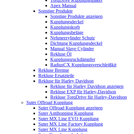
TorqDrive Kupplungspaket
Apex Manual
Sonstige Produkte
Sonstige Produkte anzeigen
Kupplungsdeckel
Kupplungskorb
Kupplungsbeläge
Nehmerzylinder Schutz
Dichtung Kupplungsdeckel
Manual Slave Cylinder
Rekluse Öl
Kupplungsruckdämpfer
RadiusCX Kupplungsverschleißkit
Rekluse Bremse
Rekluse Ersatzteile
Rekluse für Harley Davidson
Rekluse für Harley Davidson anzeigen
Rekluse EXP für Harley-Davidson
Rekluse TorqDrive für Harley-Davidson
Suter Offroad Kupplung
Suter Offroad Kupplung anzeigen
Suter Antihopping Kupplung
Suter MX Line EVO Kupplung
Suter MX Line Factory Kupplung
Suter MX Line Kupplung