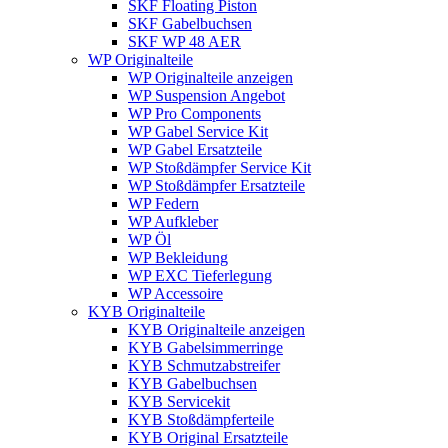
SKF Floating Piston
SKF Gabelbuchsen
SKF WP 48 AER
WP Originalteile
WP Originalteile anzeigen
WP Suspension Angebot
WP Pro Components
WP Gabel Service Kit
WP Gabel Ersatzteile
WP Stoßdämpfer Service Kit
WP Stoßdämpfer Ersatzteile
WP Federn
WP Aufkleber
WP Öl
WP Bekleidung
WP EXC Tieferlegung
WP Accessoire
KYB Originalteile
KYB Originalteile anzeigen
KYB Gabelsimmerringe
KYB Schmutzabstreifer
KYB Gabelbuchsen
KYB Servicekit
KYB Stoßdämpferteile
KYB Original Ersatzteile