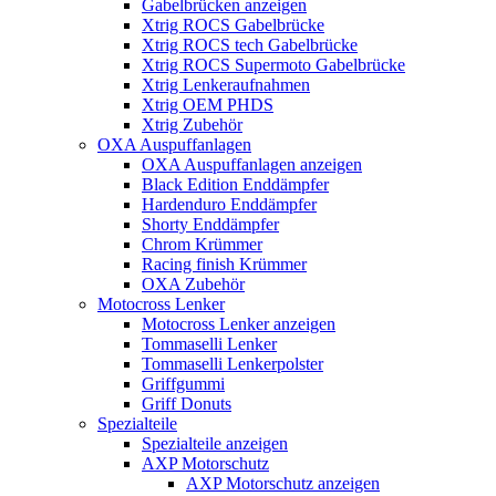
Gabelbrücken anzeigen
Xtrig ROCS Gabelbrücke
Xtrig ROCS tech Gabelbrücke
Xtrig ROCS Supermoto Gabelbrücke
Xtrig Lenkeraufnahmen
Xtrig OEM PHDS
Xtrig Zubehör
OXA Auspuffanlagen
OXA Auspuffanlagen anzeigen
Black Edition Enddämpfer
Hardenduro Enddämpfer
Shorty Enddämpfer
Chrom Krümmer
Racing finish Krümmer
OXA Zubehör
Motocross Lenker
Motocross Lenker anzeigen
Tommaselli Lenker
Tommaselli Lenkerpolster
Griffgummi
Griff Donuts
Spezialteile
Spezialteile anzeigen
AXP Motorschutz
AXP Motorschutz anzeigen