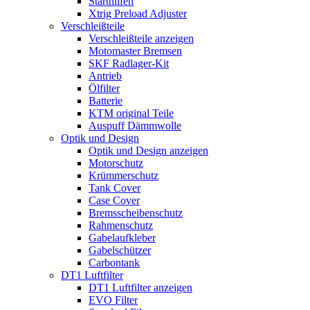
Starthilfen
Xtrig Preload Adjuster
Verschleißteile
Verschleißteile anzeigen
Motomaster Bremsen
SKF Radlager-Kit
Antrieb
Ölfilter
Batterie
KTM original Teile
Auspuff Dämmwolle
Optik und Design
Optik und Design anzeigen
Motorschutz
Krümmerschutz
Tank Cover
Case Cover
Bremsscheibenschutz
Rahmenschutz
Gabelaufkleber
Gabelschützer
Carbontank
DT1 Luftfilter
DT1 Luftfilter anzeigen
EVO Filter