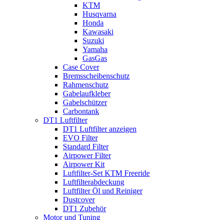
KTM
Husqvarna
Honda
Kawasaki
Suzuki
Yamaha
GasGas
Case Cover
Bremsscheibenschutz
Rahmenschutz
Gabelaufkleber
Gabelschützer
Carbontank
DT1 Luftfilter
DT1 Luftfilter anzeigen
EVO Filter
Standard Filter
Airpower Filter
Airpower Kit
Luftfilter-Set KTM Freeride
Luftfilterabdeckung
Luftfilter Öl und Reiniger
Dustcover
DT1 Zubehör
Motor und Tuning