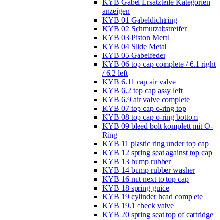
KYB Gabel Ersatzteile Kategorien
anzeigen
KYB 01 Gabeldichtring
KYB 02 Schmutzabstreifer
KYB 03 Piston Metal
KYB 04 Slide Metal
KYB 05 Gabelfeder
KYB 06 top cap complete / 6.1 right
/ 6.2 left
KYB 6.11 cap air valve
KYB 6.2 top cap assy left
KYB 6.9 air valve complete
KYB 07 top cap o-ring top
KYB 08 top cap o-ring bottom
KYB 09 bleed bolt komplett mit O-
Ring
KYB 11 plastic ring under top cap
KYB 12 spring seat against top cap
KYB 13 bump rubber
KYB 14 bump rubber washer
KYB 16 nut next to top cap
KYB 18 spring guide
KYB 19 cylinder head complete
KYB 19.1 check valve
KYB 20 spring seat top of cartridge