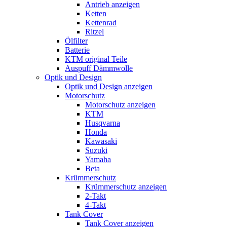
Antrieb anzeigen
Ketten
Kettenrad
Ritzel
Ölfilter
Batterie
KTM original Teile
Auspuff Dämmwolle
Optik und Design
Optik und Design anzeigen
Motorschutz
Motorschutz anzeigen
KTM
Husqvarna
Honda
Kawasaki
Suzuki
Yamaha
Beta
Krümmerschutz
Krümmerschutz anzeigen
2-Takt
4-Takt
Tank Cover
Tank Cover anzeigen