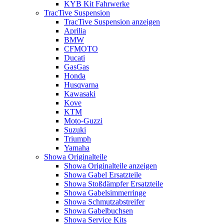
KYB Kit Fahrwerke
TracTive Suspension
TracTive Suspension anzeigen
Aprilia
BMW
CFMOTO
Ducati
GasGas
Honda
Husqvarna
Kawasaki
Kove
KTM
Moto-Guzzi
Suzuki
Triumph
Yamaha
Showa Originalteile
Showa Originalteile anzeigen
Showa Gabel Ersatzteile
Showa Stoßdämpfer Ersatzteile
Showa Gabelsimmerringe
Showa Schmutzabstreifer
Showa Gabelbuchsen
Showa Service Kits