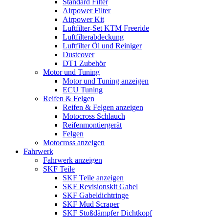
Standard Filter
Airpower Filter
Airpower Kit
Luftfilter-Set KTM Freeride
Luftfilterabdeckung
Luftfilter Öl und Reiniger
Dustcover
DT1 Zubehör
Motor und Tuning
Motor und Tuning anzeigen
ECU Tuning
Reifen & Felgen
Reifen & Felgen anzeigen
Motocross Schlauch
Reifenmontiergerät
Felgen
Motocross anzeigen
Fahrwerk
Fahrwerk anzeigen
SKF Teile
SKF Teile anzeigen
SKF Revisionskit Gabel
SKF Gabeldichtringe
SKF Mud Scraper
SKF Stoßdämpfer Dichtkopf