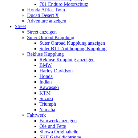
701 Enduro Motorschutz
Honda Africa Twin
Ducati Desert X
Adventure anzeigen
Street
Street anzeigen
Suter Onroad Kupplung
Suter Onroad Kupplung anzeigen
Suter BTL Antihopping Kupplung
Rekluse Kupplung
Rekluse Kupplung anzeigen
BMW
Harley Davidson
Honda
Indian
Kawasaki
KTM
Suzuki
Triumph
Yamaha
Fahrwerk
Fahrwerk anzeigen
Öle und Fette
Showa Originalteile
SKF Gabeldichtringe