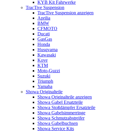
KYB Kit Fahrwerke
TracTive Suspension
TracTive Suspension anzeigen
Aprilia
BMW
CFMOTO
Ducati
GasGas
Honda
Husqvarna
Kawasaki
Kove
KTM
Moto-Guzzi
Suzuki
Triumph
Yamaha
Showa Originalteile
Showa Originalteile anzeigen
Showa Gabel Ersatzteile
Showa Stoßdämpfer Ersatzteile
Showa Gabelsimmerringe
Showa Schmutzabstreifer
Showa Gabelbuchsen
Showa Service Kits