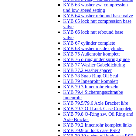
KYB 63 washer zw. compression
und low-speed setting
KYB 64 washer rebound base valve
KYB 65 lock nut compression base
valve
KYB 66 lock nut rebound base
valve
KYB 67 cylinder complete
KYB 68 washer inside cylinder
KYB 75 Außenrohr komplett
KYB 76 o-ring under spring guide
KYB 77 Washer Gabeldichtring
KYB 77.2 washer spacer
KYB 78 Snap Ring Oil Seal
KYB 79 Innenrohr komplett
KYB 79.3 Innenrohr einzeln
KYB 79.4 Sicherungsschraube
Innenrohr
KYB 79.5/79.6 Axle Bracket li/re
KYB 79.7 Oil Lock Case Complete
KYB 79.8 O-Ring zw. Oil Ring and
Axle Bracket
KYB 79.2 Innenrohr komplett links
KYB 79.9 oil lock case PSF2
KYB 79.10 o-ring oil lock case PSF