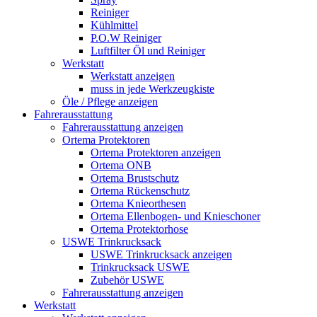
Reiniger
Kühlmittel
P.O.W Reiniger
Luftfilter Öl und Reiniger
Werkstatt
Werkstatt anzeigen
muss in jede Werkzeugkiste
Öle / Pflege anzeigen
Fahrerausstattung
Fahrerausstattung anzeigen
Ortema Protektoren
Ortema Protektoren anzeigen
Ortema ONB
Ortema Brustschutz
Ortema Rückenschutz
Ortema Knieorthesen
Ortema Ellenbogen- und Knieschoner
Ortema Protektorhose
USWE Trinkrucksack
USWE Trinkrucksack anzeigen
Trinkrucksack USWE
Zubehör USWE
Fahrerausstattung anzeigen
Werkstatt