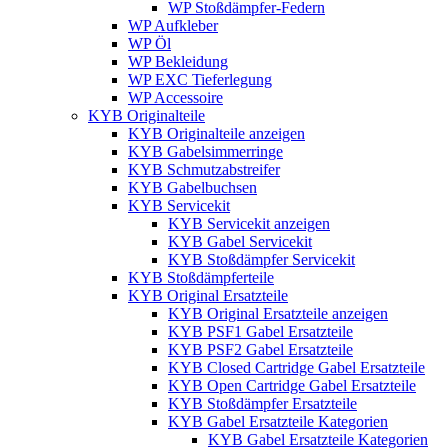
WP Stoßdämpfer-Federn
WP Aufkleber
WP Öl
WP Bekleidung
WP EXC Tieferlegung
WP Accessoire
KYB Originalteile
KYB Originalteile anzeigen
KYB Gabelsimmerringe
KYB Schmutzabstreifer
KYB Gabelbuchsen
KYB Servicekit
KYB Servicekit anzeigen
KYB Gabel Servicekit
KYB Stoßdämpfer Servicekit
KYB Stoßdämpferteile
KYB Original Ersatzteile
KYB Original Ersatzteile anzeigen
KYB PSF1 Gabel Ersatzteile
KYB PSF2 Gabel Ersatzteile
KYB Closed Cartridge Gabel Ersatzteile
KYB Open Cartridge Gabel Ersatzteile
KYB Stoßdämpfer Ersatzteile
KYB Gabel Ersatzteile Kategorien
KYB Gabel Ersatzteile Kategorien