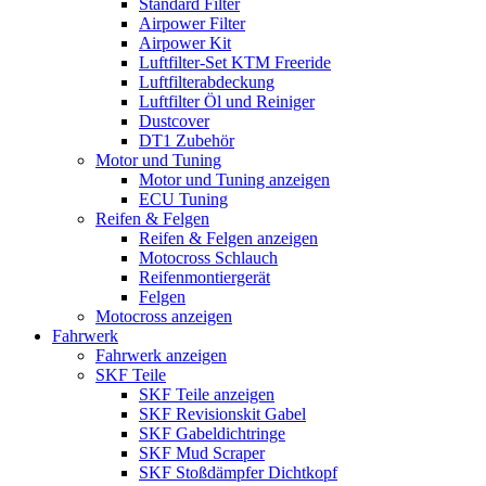
Standard Filter
Airpower Filter
Airpower Kit
Luftfilter-Set KTM Freeride
Luftfilterabdeckung
Luftfilter Öl und Reiniger
Dustcover
DT1 Zubehör
Motor und Tuning
Motor und Tuning anzeigen
ECU Tuning
Reifen & Felgen
Reifen & Felgen anzeigen
Motocross Schlauch
Reifenmontiergerät
Felgen
Motocross anzeigen
Fahrwerk
Fahrwerk anzeigen
SKF Teile
SKF Teile anzeigen
SKF Revisionskit Gabel
SKF Gabeldichtringe
SKF Mud Scraper
SKF Stoßdämpfer Dichtkopf