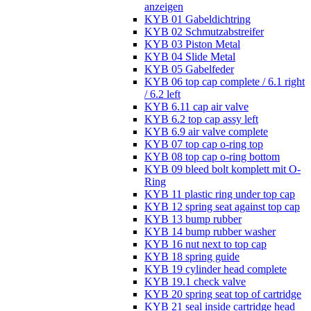
anzeigen
KYB 01 Gabeldichtring
KYB 02 Schmutzabstreifer
KYB 03 Piston Metal
KYB 04 Slide Metal
KYB 05 Gabelfeder
KYB 06 top cap complete / 6.1 right
/ 6.2 left
KYB 6.11 cap air valve
KYB 6.2 top cap assy left
KYB 6.9 air valve complete
KYB 07 top cap o-ring top
KYB 08 top cap o-ring bottom
KYB 09 bleed bolt komplett mit O-
Ring
KYB 11 plastic ring under top cap
KYB 12 spring seat against top cap
KYB 13 bump rubber
KYB 14 bump rubber washer
KYB 16 nut next to top cap
KYB 18 spring guide
KYB 19 cylinder head complete
KYB 19.1 check valve
KYB 20 spring seat top of cartridge
KYB 21 seal inside cartridge head