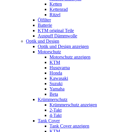
Ketten
Kettenrad
Ritzel
Ölfilter
Batterie
KTM original Teile
Auspuff Dämmwolle
Optik und Design
Optik und Design anzeigen
Motorschutz
Motorschutz anzeigen
KTM
Husqvarna
Honda
Kawasaki
Suzuki
Yamaha
Beta
Krümmerschutz
Krümmerschutz anzeigen
2-Takt
4-Takt
Tank Cover
Tank Cover anzeigen
KTM