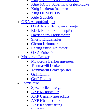
Xtrig ROCS Supermoto Gabelbrücke
Xtrig Lenkeraufnahmen
Xtrig OEM PHDS
Xtrig Zubehör
OXA Auspuffanlagen
OXA Auspuffanlagen anzeigen
Black Edition Enddämpfer
Hardenduro Enddämpfer
Shorty Enddämpfer
Chrom Krümmer
Racing finish Krümmer
OXA Zubehör
Motocross Lenker
Motocross Lenker anzeigen
Tommaselli Lenker
Tommaselli Lenkerpolster
Griffgummi
Griff Donuts
Spezialteile
Spezialteile anzeigen
AXP Motorschutz
AXP Umlenkungsschutz
AXP Kühlerschutz
AXP Kettenführung