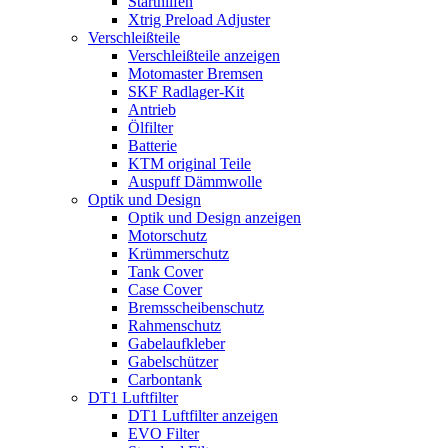
Starthilfen
Xtrig Preload Adjuster
Verschleißteile
Verschleißteile anzeigen
Motomaster Bremsen
SKF Radlager-Kit
Antrieb
Ölfilter
Batterie
KTM original Teile
Auspuff Dämmwolle
Optik und Design
Optik und Design anzeigen
Motorschutz
Krümmerschutz
Tank Cover
Case Cover
Bremsscheibenschutz
Rahmenschutz
Gabelaufkleber
Gabelschützer
Carbontank
DT1 Luftfilter
DT1 Luftfilter anzeigen
EVO Filter