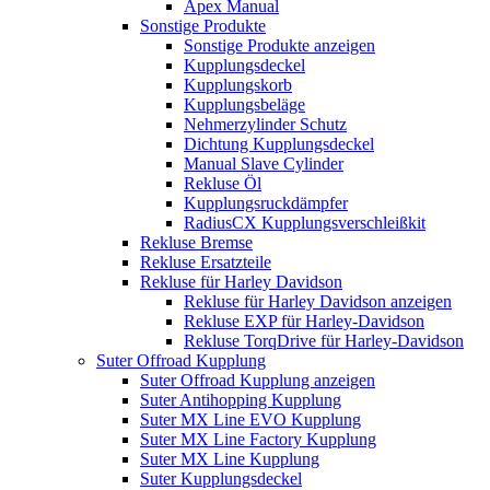
Apex Manual
Sonstige Produkte
Sonstige Produkte anzeigen
Kupplungsdeckel
Kupplungskorb
Kupplungsbeläge
Nehmerzylinder Schutz
Dichtung Kupplungsdeckel
Manual Slave Cylinder
Rekluse Öl
Kupplungsruckdämpfer
RadiusCX Kupplungsverschleißkit
Rekluse Bremse
Rekluse Ersatzteile
Rekluse für Harley Davidson
Rekluse für Harley Davidson anzeigen
Rekluse EXP für Harley-Davidson
Rekluse TorqDrive für Harley-Davidson
Suter Offroad Kupplung
Suter Offroad Kupplung anzeigen
Suter Antihopping Kupplung
Suter MX Line EVO Kupplung
Suter MX Line Factory Kupplung
Suter MX Line Kupplung
Suter Kupplungsdeckel