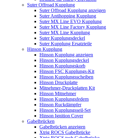
Suter Offroad Kupplung
Suter Offroad Kupplung anzeigen
Suter Antihopping Kupplung
Suter MX Line EVO Kupplung
Suter MX Line Factory Kupplung
Suter MX Line Kupplung
Suter Kupplungsdeckel
Suter Kupplung Ersatzteile
Hinson Kupplung
Hinson Kupplung anzeigen
Hinson Kupplungsdeckel
Hinson Kupplungskorb
Hinson FSC Kupplungs-Kit
Hinson Kupplungsscheiben
Hinson Druckplatte
Mitnehmer-Druckplatten Kit
Hinson Mitnehmer
Hinson Kupplungsfedern
Hinson Ruckdämpfer
Hinson Kupplungsseil-Set
Hinson Ignition Cover
Gabelbrücken
Gabelbrücken anzeigen
Xtrig ROCS Gabelbrücke
Xtrig ROCS tech Gabelbrücke