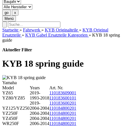
Menü
Startseite
»
Fahrwerk
»
KYB Originalteile
»
KYB Original
Ersatzteile
»
KYB Gabel Ersatzteile Kategorien
»
KYB 18 spring
guide
Aktueller Filter
KYB 18 spring guide
Yamaha
Model
Years
Art. Nr.
YZ65
2019-
110183609001
YZ80/YZ85
1993-2018
110183600101
2019-
110183600201
YZ125/YZ250
2004-2004
110184800201
YZ250F
2004-2004
110184800201
YZ450F
2004-2004
110184800201
WR250F
2006-2014
110184800201