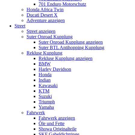
701 Enduro Motorschutz
Honda Africa Twin
Ducati Desert X
Adventure anzeigen
Street
Street anzeigen
Suter Onroad Kupplung
Suter Onroad Kupplung anzeigen
Suter BTL Antihopping Kupplung
Rekluse Kupplung
Rekluse Kupplung anzeigen
BMW
Harley Davidson
Honda
Indian
Kawasaki
KTM
Suzuki
Triumph
Yamaha
Fahrwerk
Fahrwerk anzeigen
Öle und Fette
Showa Originalteile
SKF Gabeldichtringe