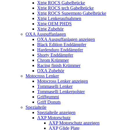
Xtrig ROCS Gabelbrücke
Xtrig ROCS tech Gabelbrücke
Xtrig ROCS Supermoto Gabelbrücke
Xtrig Lenkeraufnahmen
Xtrig OEM PHDS
Xtrig Zubehör
OXA Auspuffanlagen
OXA Auspuffanlagen anzeigen
Black Edition Enddämpfer
Hardenduro Enddämpfer
Shorty Enddämpfer
Chrom Krümmer
Racing finish Krümmer
OXA Zubehör
Motocross Lenker
Motocross Lenker anzeigen
Tommaselli Lenker
Tommaselli Lenkerpolster
Griffgummi
Griff Donuts
Spezialteile
Spezialteile anzeigen
AXP Motorschutz
AXP Motorschutz anzeigen
AXP Glide Plate