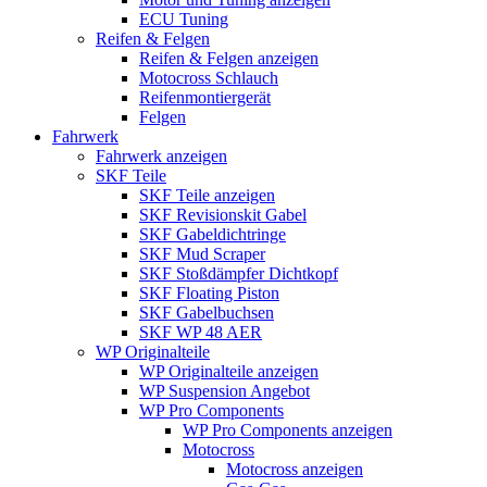
ECU Tuning
Reifen & Felgen
Reifen & Felgen anzeigen
Motocross Schlauch
Reifenmontiergerät
Felgen
Fahrwerk
Fahrwerk anzeigen
SKF Teile
SKF Teile anzeigen
SKF Revisionskit Gabel
SKF Gabeldichtringe
SKF Mud Scraper
SKF Stoßdämpfer Dichtkopf
SKF Floating Piston
SKF Gabelbuchsen
SKF WP 48 AER
WP Originalteile
WP Originalteile anzeigen
WP Suspension Angebot
WP Pro Components
WP Pro Components anzeigen
Motocross
Motocross anzeigen