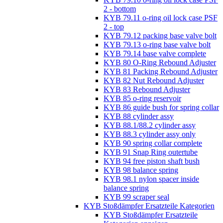
2 - bottom
KYB 79.11 o-ring oil lock case PSF
2 - top
KYB 79.12 packing base valve bolt
KYB 79.13 o-ring base valve bolt
KYB 79.14 base valve complete
KYB 80 O-Ring Rebound Adjuster
KYB 81 Packing Rebound Adjuster
KYB 82 Nut Rebound Adjuster
KYB 83 Rebound Adjuster
KYB 85 o-ring reservoir
KYB 86 guide bush for spring collar
KYB 88 cylinder assy
KYB 88.1/88.2 cylinder assy
KYB 88.3 cylinder assy only
KYB 90 spring collar complete
KYB 91 Snap Ring outertube
KYB 94 free piston shaft bush
KYB 98 balance spring
KYB 98.1 nylon spacer inside
balance spring
KYB 99 scraper seal
KYB Stoßdämpfer Ersatzteile Kategorien
KYB Stoßdämpfer Ersatzteile