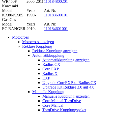
WR450F
2006-2011
110184800201
Kawasaki
Model
Years
Art. Nr.
KX80/KX85
1990-
110183600101
Gas-Gas
Model
Years
Art. Nr.
EC RANGER
2019-
110184601001
Motocross
Motocross anzeigen
Rekluse Kupplung
Rekluse Kupplung anzeigen
Automatikkupplung
Automatikkupplung anzeigen
Radius CX
Core EXP
Radius X
EXP
Upgrade CoreEXP zu Radius CX
Upgrade Kit Rekluse 3.0 auf 4.0
Manuelle Kupplung
Manuelle Kupplung anzeigen
Core Manual TorqDrive
Core Manual
TorqDrive Kupplungspaket