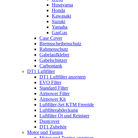
Husqvarna
Honda
Kawasaki
Suzuki
Yamaha
GasGas
Case Cover
Bremsscheibenschutz
Rahmenschutz
Gabelaufkleber
Gabelschützer
Carbontank
DT1 Luftfilter
DT1 Luftfilter anzeigen
EVO Filter
Standard Filter
Airpower Filter
Airpower Kit
Luftfilter-Set KTM Freeride
Luftfilterabdeckung
Luftfilter Öl und Reiniger
Dustcover
DT1 Zubehör
Motor und Tuning
Motor und Tuning anzeigen