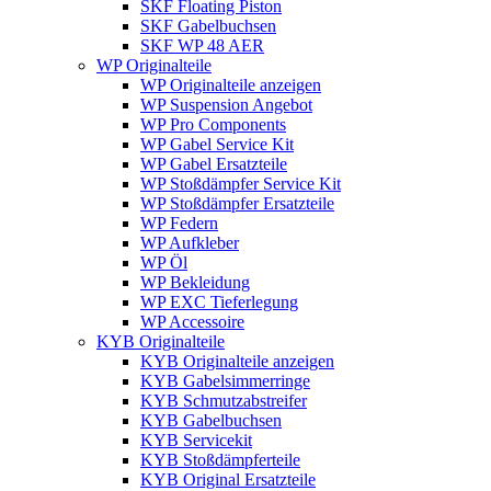
SKF Floating Piston
SKF Gabelbuchsen
SKF WP 48 AER
WP Originalteile
WP Originalteile anzeigen
WP Suspension Angebot
WP Pro Components
WP Gabel Service Kit
WP Gabel Ersatzteile
WP Stoßdämpfer Service Kit
WP Stoßdämpfer Ersatzteile
WP Federn
WP Aufkleber
WP Öl
WP Bekleidung
WP EXC Tieferlegung
WP Accessoire
KYB Originalteile
KYB Originalteile anzeigen
KYB Gabelsimmerringe
KYB Schmutzabstreifer
KYB Gabelbuchsen
KYB Servicekit
KYB Stoßdämpferteile
KYB Original Ersatzteile