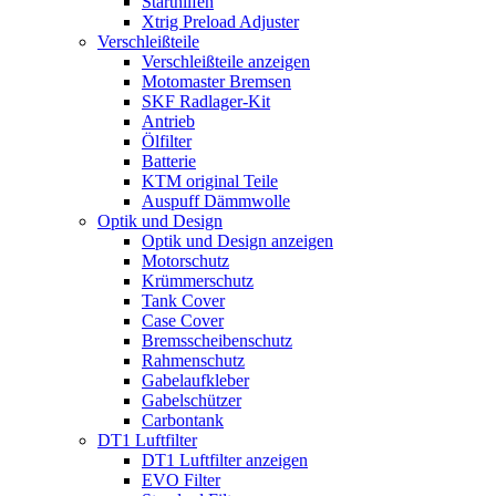
Starthilfen
Xtrig Preload Adjuster
Verschleißteile
Verschleißteile anzeigen
Motomaster Bremsen
SKF Radlager-Kit
Antrieb
Ölfilter
Batterie
KTM original Teile
Auspuff Dämmwolle
Optik und Design
Optik und Design anzeigen
Motorschutz
Krümmerschutz
Tank Cover
Case Cover
Bremsscheibenschutz
Rahmenschutz
Gabelaufkleber
Gabelschützer
Carbontank
DT1 Luftfilter
DT1 Luftfilter anzeigen
EVO Filter