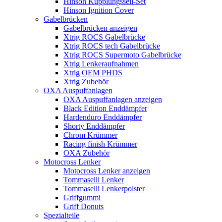
Hinson Kupplungsseil-Set
Hinson Ignition Cover
Gabelbrücken
Gabelbrücken anzeigen
Xtrig ROCS Gabelbrücke
Xtrig ROCS tech Gabelbrücke
Xtrig ROCS Supermoto Gabelbrücke
Xtrig Lenkeraufnahmen
Xtrig OEM PHDS
Xtrig Zubehör
OXA Auspuffanlagen
OXA Auspuffanlagen anzeigen
Black Edition Enddämpfer
Hardenduro Enddämpfer
Shorty Enddämpfer
Chrom Krümmer
Racing finish Krümmer
OXA Zubehör
Motocross Lenker
Motocross Lenker anzeigen
Tommaselli Lenker
Tommaselli Lenkerpolster
Griffgummi
Griff Donuts
Spezialteile