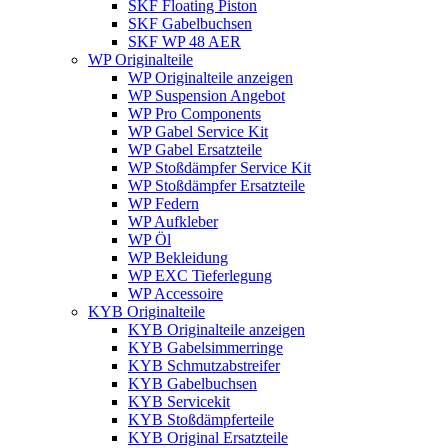
SKF Floating Piston
SKF Gabelbuchsen
SKF WP 48 AER
WP Originalteile
WP Originalteile anzeigen
WP Suspension Angebot
WP Pro Components
WP Gabel Service Kit
WP Gabel Ersatzteile
WP Stoßdämpfer Service Kit
WP Stoßdämpfer Ersatzteile
WP Federn
WP Aufkleber
WP Öl
WP Bekleidung
WP EXC Tieferlegung
WP Accessoire
KYB Originalteile
KYB Originalteile anzeigen
KYB Gabelsimmerringe
KYB Schmutzabstreifer
KYB Gabelbuchsen
KYB Servicekit
KYB Stoßdämpferteile
KYB Original Ersatzteile