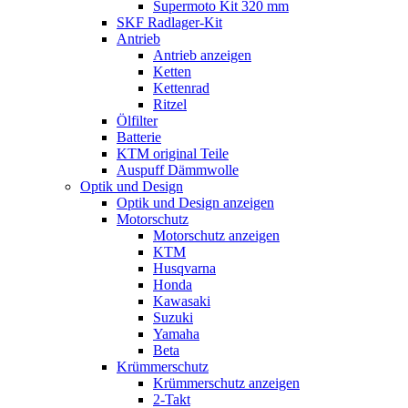
Supermoto Kit 320 mm
SKF Radlager-Kit
Antrieb
Antrieb anzeigen
Ketten
Kettenrad
Ritzel
Ölfilter
Batterie
KTM original Teile
Auspuff Dämmwolle
Optik und Design
Optik und Design anzeigen
Motorschutz
Motorschutz anzeigen
KTM
Husqvarna
Honda
Kawasaki
Suzuki
Yamaha
Beta
Krümmerschutz
Krümmerschutz anzeigen
2-Takt