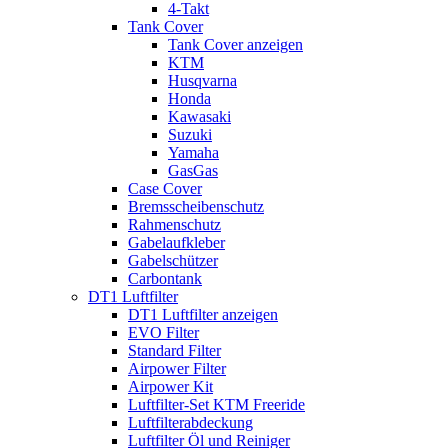
4-Takt
Tank Cover
Tank Cover anzeigen
KTM
Husqvarna
Honda
Kawasaki
Suzuki
Yamaha
GasGas
Case Cover
Bremsscheibenschutz
Rahmenschutz
Gabelaufkleber
Gabelschützer
Carbontank
DT1 Luftfilter
DT1 Luftfilter anzeigen
EVO Filter
Standard Filter
Airpower Filter
Airpower Kit
Luftfilter-Set KTM Freeride
Luftfilterabdeckung
Luftfilter Öl und Reiniger