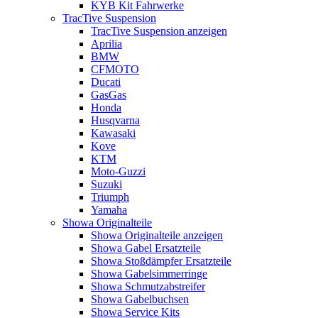
KYB Kit Fahrwerke
TracTive Suspension
TracTive Suspension anzeigen
Aprilia
BMW
CFMOTO
Ducati
GasGas
Honda
Husqvarna
Kawasaki
Kove
KTM
Moto-Guzzi
Suzuki
Triumph
Yamaha
Showa Originalteile
Showa Originalteile anzeigen
Showa Gabel Ersatzteile
Showa Stoßdämpfer Ersatzteile
Showa Gabelsimmerringe
Showa Schmutzabstreifer
Showa Gabelbuchsen
Showa Service Kits