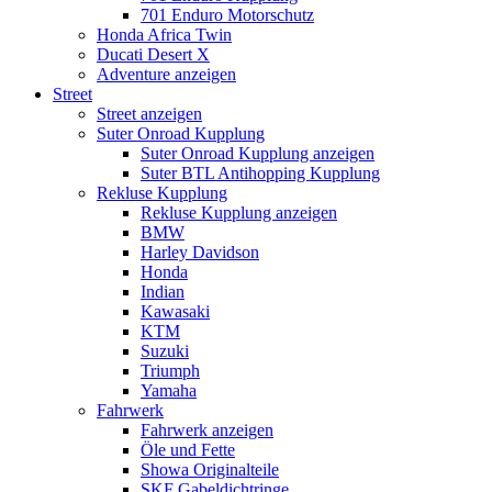
701 Enduro Motorschutz
Honda Africa Twin
Ducati Desert X
Adventure anzeigen
Street
Street anzeigen
Suter Onroad Kupplung
Suter Onroad Kupplung anzeigen
Suter BTL Antihopping Kupplung
Rekluse Kupplung
Rekluse Kupplung anzeigen
BMW
Harley Davidson
Honda
Indian
Kawasaki
KTM
Suzuki
Triumph
Yamaha
Fahrwerk
Fahrwerk anzeigen
Öle und Fette
Showa Originalteile
SKF Gabeldichtringe