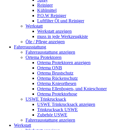
Reiniger
Kühlmittel
P.O.W Reiniger
Luftfilter Öl und Reiniger
Werkstatt
Werkstatt anzeigen
muss in jede Werkzeugkiste
Öle / Pflege anzeigen
Fahrerausstattung
Fahrerausstattung anzeigen
Ortema Protektoren
Ortema Protektoren anzeigen
Ortema ONB
Ortema Brustschutz
Ortema Rückenschutz
Ortema Knieorthesen
Ortema Ellenbogen- und Knieschoner
Ortema Protektorhose
USWE Trinkrucksack
USWE Trinkrucksack anzeigen
Trinkrucksack USWE
Zubehör USWE
Fahrerausstattung anzeigen
Werkstatt