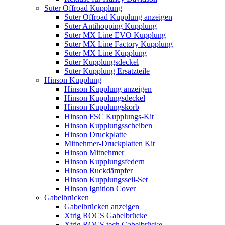
Suter Offroad Kupplung
Suter Offroad Kupplung anzeigen
Suter Antihopping Kupplung
Suter MX Line EVO Kupplung
Suter MX Line Factory Kupplung
Suter MX Line Kupplung
Suter Kupplungsdeckel
Suter Kupplung Ersatzteile
Hinson Kupplung
Hinson Kupplung anzeigen
Hinson Kupplungsdeckel
Hinson Kupplungskorb
Hinson FSC Kupplungs-Kit
Hinson Kupplungsscheiben
Hinson Druckplatte
Mitnehmer-Druckplatten Kit
Hinson Mitnehmer
Hinson Kupplungsfedern
Hinson Ruckdämpfer
Hinson Kupplungsseil-Set
Hinson Ignition Cover
Gabelbrücken
Gabelbrücken anzeigen
Xtrig ROCS Gabelbrücke
Xtrig ROCS tech Gabelbrücke