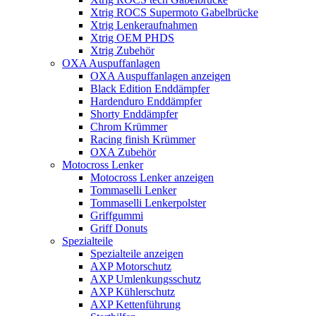
Xtrig ROCS Supermoto Gabelbrücke
Xtrig Lenkeraufnahmen
Xtrig OEM PHDS
Xtrig Zubehör
OXA Auspuffanlagen
OXA Auspuffanlagen anzeigen
Black Edition Enddämpfer
Hardenduro Enddämpfer
Shorty Enddämpfer
Chrom Krümmer
Racing finish Krümmer
OXA Zubehör
Motocross Lenker
Motocross Lenker anzeigen
Tommaselli Lenker
Tommaselli Lenkerpolster
Griffgummi
Griff Donuts
Spezialteile
Spezialteile anzeigen
AXP Motorschutz
AXP Umlenkungsschutz
AXP Kühlerschutz
AXP Kettenführung