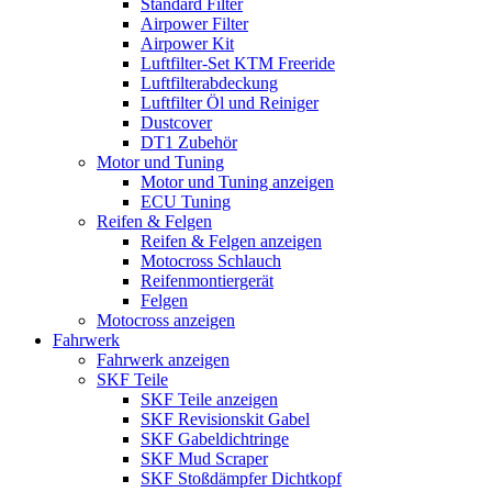
Standard Filter
Airpower Filter
Airpower Kit
Luftfilter-Set KTM Freeride
Luftfilterabdeckung
Luftfilter Öl und Reiniger
Dustcover
DT1 Zubehör
Motor und Tuning
Motor und Tuning anzeigen
ECU Tuning
Reifen & Felgen
Reifen & Felgen anzeigen
Motocross Schlauch
Reifenmontiergerät
Felgen
Motocross anzeigen
Fahrwerk
Fahrwerk anzeigen
SKF Teile
SKF Teile anzeigen
SKF Revisionskit Gabel
SKF Gabeldichtringe
SKF Mud Scraper
SKF Stoßdämpfer Dichtkopf