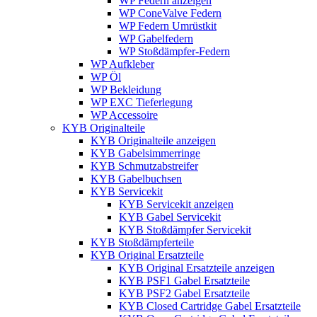
WP Federn anzeigen
WP ConeValve Federn
WP Federn Umrüstkit
WP Gabelfedern
WP Stoßdämpfer-Federn
WP Aufkleber
WP Öl
WP Bekleidung
WP EXC Tieferlegung
WP Accessoire
KYB Originalteile
KYB Originalteile anzeigen
KYB Gabelsimmerringe
KYB Schmutzabstreifer
KYB Gabelbuchsen
KYB Servicekit
KYB Servicekit anzeigen
KYB Gabel Servicekit
KYB Stoßdämpfer Servicekit
KYB Stoßdämpferteile
KYB Original Ersatzteile
KYB Original Ersatzteile anzeigen
KYB PSF1 Gabel Ersatzteile
KYB PSF2 Gabel Ersatzteile
KYB Closed Cartridge Gabel Ersatzteile