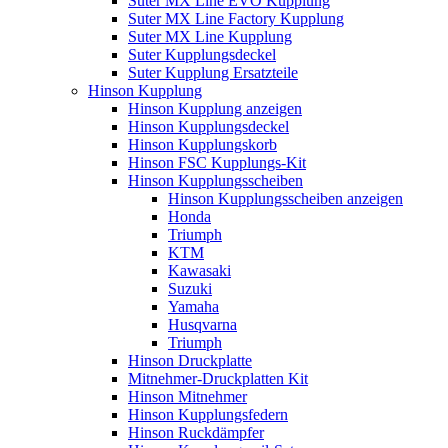
Suter MX Line EVO Kupplung
Suter MX Line Factory Kupplung
Suter MX Line Kupplung
Suter Kupplungsdeckel
Suter Kupplung Ersatzteile
Hinson Kupplung
Hinson Kupplung anzeigen
Hinson Kupplungsdeckel
Hinson Kupplungskorb
Hinson FSC Kupplungs-Kit
Hinson Kupplungsscheiben
Hinson Kupplungsscheiben anzeigen
Honda
Triumph
KTM
Kawasaki
Suzuki
Yamaha
Husqvarna
Triumph
Hinson Druckplatte
Mitnehmer-Druckplatten Kit
Hinson Mitnehmer
Hinson Kupplungsfedern
Hinson Ruckdämpfer