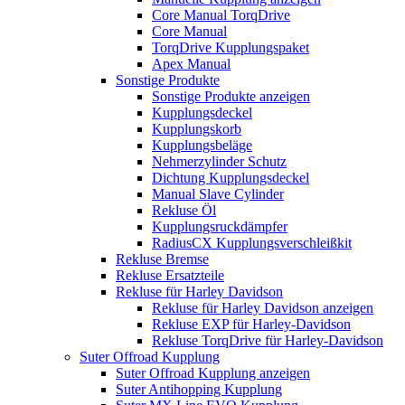
Core Manual TorqDrive
Core Manual
TorqDrive Kupplungspaket
Apex Manual
Sonstige Produkte
Sonstige Produkte anzeigen
Kupplungsdeckel
Kupplungskorb
Kupplungsbeläge
Nehmerzylinder Schutz
Dichtung Kupplungsdeckel
Manual Slave Cylinder
Rekluse Öl
Kupplungsruckdämpfer
RadiusCX Kupplungsverschleißkit
Rekluse Bremse
Rekluse Ersatzteile
Rekluse für Harley Davidson
Rekluse für Harley Davidson anzeigen
Rekluse EXP für Harley-Davidson
Rekluse TorqDrive für Harley-Davidson
Suter Offroad Kupplung
Suter Offroad Kupplung anzeigen
Suter Antihopping Kupplung