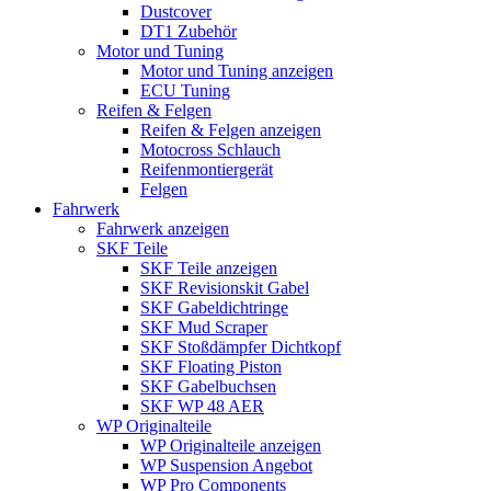
Dustcover
DT1 Zubehör
Motor und Tuning
Motor und Tuning anzeigen
ECU Tuning
Reifen & Felgen
Reifen & Felgen anzeigen
Motocross Schlauch
Reifenmontiergerät
Felgen
Fahrwerk
Fahrwerk anzeigen
SKF Teile
SKF Teile anzeigen
SKF Revisionskit Gabel
SKF Gabeldichtringe
SKF Mud Scraper
SKF Stoßdämpfer Dichtkopf
SKF Floating Piston
SKF Gabelbuchsen
SKF WP 48 AER
WP Originalteile
WP Originalteile anzeigen
WP Suspension Angebot
WP Pro Components