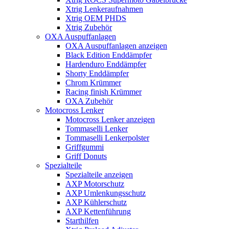
Xtrig Lenkeraufnahmen
Xtrig OEM PHDS
Xtrig Zubehör
OXA Auspuffanlagen
OXA Auspuffanlagen anzeigen
Black Edition Enddämpfer
Hardenduro Enddämpfer
Shorty Enddämpfer
Chrom Krümmer
Racing finish Krümmer
OXA Zubehör
Motocross Lenker
Motocross Lenker anzeigen
Tommaselli Lenker
Tommaselli Lenkerpolster
Griffgummi
Griff Donuts
Spezialteile
Spezialteile anzeigen
AXP Motorschutz
AXP Umlenkungsschutz
AXP Kühlerschutz
AXP Kettenführung
Starthilfen