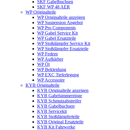
SKF Gabelbuchsen
SKF WP 48 AER
WP Originalteile
WP Originalteile anzeigen
WP Suspension Angebot
WP Pro Components
WP Gabel Service Kit
WP Gabel Ersatzteile
WP Stoßdämpfer Service Kit
WP Stoßdämpfer Ersatzteile
WP Federn
WP Aufkleber
WP Öl
WP Bekleidung
WP EXC Tieferlegung
WP Accessoire
KYB Originalteile
KYB Originalteile anzeigen
KYB Gabelsimmerringe
KYB Schmutzabstreifer
KYB Gabelbuchsen
KYB Servicekit
KYB Stoßdämpferteile
KYB Original Ersatzteile
KYB Kit Fahrwerke