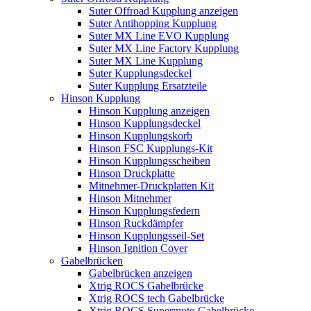
Suter Offroad Kupplung anzeigen
Suter Antihopping Kupplung
Suter MX Line EVO Kupplung
Suter MX Line Factory Kupplung
Suter MX Line Kupplung
Suter Kupplungsdeckel
Suter Kupplung Ersatzteile
Hinson Kupplung
Hinson Kupplung anzeigen
Hinson Kupplungsdeckel
Hinson Kupplungskorb
Hinson FSC Kupplungs-Kit
Hinson Kupplungsscheiben
Hinson Druckplatte
Mitnehmer-Druckplatten Kit
Hinson Mitnehmer
Hinson Kupplungsfedern
Hinson Ruckdämpfer
Hinson Kupplungsseil-Set
Hinson Ignition Cover
Gabelbrücken
Gabelbrücken anzeigen
Xtrig ROCS Gabelbrücke
Xtrig ROCS tech Gabelbrücke
Xtrig ROCS Supermoto Gabelbrücke