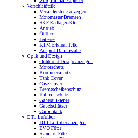
Xtrig Preload Adjuster
Verschleißteile
Verschleißteile anzeigen
Motomaster Bremsen
SKF Radlager-Kit
Antrieb
Ölfilter
Batterie
KTM original Teile
Auspuff Dämmwolle
Optik und Design
Optik und Design anzeigen
Motorschutz
Krümmerschutz
Tank Cover
Case Cover
Bremsscheibenschutz
Rahmenschutz
Gabelaufkleber
Gabelschützer
Carbontank
DT1 Luftfilter
DT1 Luftfilter anzeigen
EVO Filter
Standard Filter