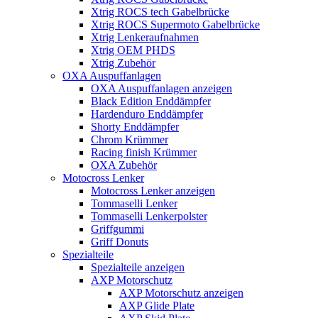
Xtrig ROCS tech Gabelbrücke
Xtrig ROCS Supermoto Gabelbrücke
Xtrig Lenkeraufnahmen
Xtrig OEM PHDS
Xtrig Zubehör
OXA Auspuffanlagen
OXA Auspuffanlagen anzeigen
Black Edition Enddämpfer
Hardenduro Enddämpfer
Shorty Enddämpfer
Chrom Krümmer
Racing finish Krümmer
OXA Zubehör
Motocross Lenker
Motocross Lenker anzeigen
Tommaselli Lenker
Tommaselli Lenkerpolster
Griffgummi
Griff Donuts
Spezialteile
Spezialteile anzeigen
AXP Motorschutz
AXP Motorschutz anzeigen
AXP Glide Plate