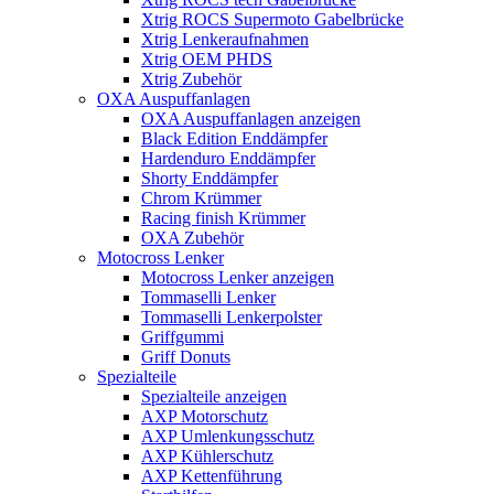
Xtrig ROCS Supermoto Gabelbrücke
Xtrig Lenkeraufnahmen
Xtrig OEM PHDS
Xtrig Zubehör
OXA Auspuffanlagen
OXA Auspuffanlagen anzeigen
Black Edition Enddämpfer
Hardenduro Enddämpfer
Shorty Enddämpfer
Chrom Krümmer
Racing finish Krümmer
OXA Zubehör
Motocross Lenker
Motocross Lenker anzeigen
Tommaselli Lenker
Tommaselli Lenkerpolster
Griffgummi
Griff Donuts
Spezialteile
Spezialteile anzeigen
AXP Motorschutz
AXP Umlenkungsschutz
AXP Kühlerschutz
AXP Kettenführung