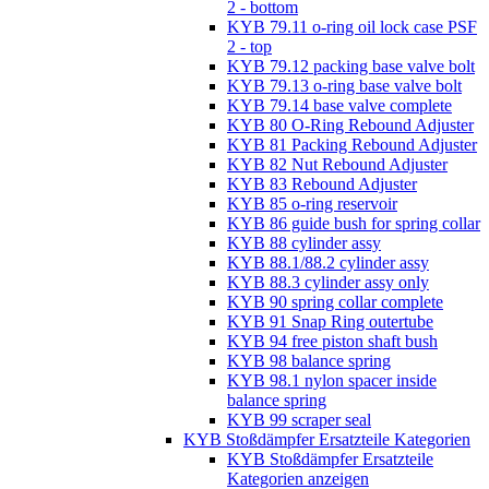
2 - bottom
KYB 79.11 o-ring oil lock case PSF
2 - top
KYB 79.12 packing base valve bolt
KYB 79.13 o-ring base valve bolt
KYB 79.14 base valve complete
KYB 80 O-Ring Rebound Adjuster
KYB 81 Packing Rebound Adjuster
KYB 82 Nut Rebound Adjuster
KYB 83 Rebound Adjuster
KYB 85 o-ring reservoir
KYB 86 guide bush for spring collar
KYB 88 cylinder assy
KYB 88.1/88.2 cylinder assy
KYB 88.3 cylinder assy only
KYB 90 spring collar complete
KYB 91 Snap Ring outertube
KYB 94 free piston shaft bush
KYB 98 balance spring
KYB 98.1 nylon spacer inside
balance spring
KYB 99 scraper seal
KYB Stoßdämpfer Ersatzteile Kategorien
KYB Stoßdämpfer Ersatzteile
Kategorien anzeigen