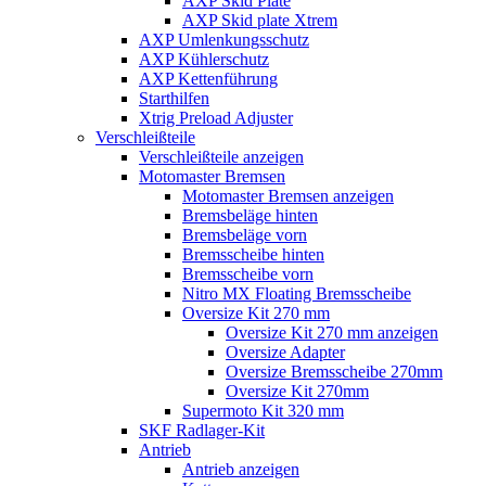
AXP Skid Plate
AXP Skid plate Xtrem
AXP Umlenkungsschutz
AXP Kühlerschutz
AXP Kettenführung
Starthilfen
Xtrig Preload Adjuster
Verschleißteile
Verschleißteile anzeigen
Motomaster Bremsen
Motomaster Bremsen anzeigen
Bremsbeläge hinten
Bremsbeläge vorn
Bremsscheibe hinten
Bremsscheibe vorn
Nitro MX Floating Bremsscheibe
Oversize Kit 270 mm
Oversize Kit 270 mm anzeigen
Oversize Adapter
Oversize Bremsscheibe 270mm
Oversize Kit 270mm
Supermoto Kit 320 mm
SKF Radlager-Kit
Antrieb
Antrieb anzeigen