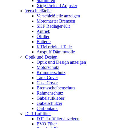
Starthilfen
Xtrig Preload Adjuster
Verschleißteile
Verschleißteile anzeigen
Motomaster Bremsen
SKF Radlager-Kit
Antrieb
Ölfilter
Batterie
KTM original Teile
Auspuff Dämmwolle
Optik und Design
Optik und Design anzeigen
Motorschutz
Krümmerschutz
Tank Cover
Case Cover
Bremsscheibenschutz
Rahmenschutz
Gabelaufkleber
Gabelschützer
Carbontank
DT1 Luftfilter
DT1 Luftfilter anzeigen
EVO Filter