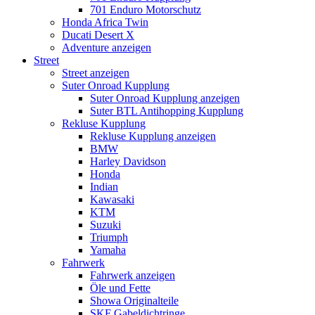
701 Enduro Motorschutz
Honda Africa Twin
Ducati Desert X
Adventure anzeigen
Street
Street anzeigen
Suter Onroad Kupplung
Suter Onroad Kupplung anzeigen
Suter BTL Antihopping Kupplung
Rekluse Kupplung
Rekluse Kupplung anzeigen
BMW
Harley Davidson
Honda
Indian
Kawasaki
KTM
Suzuki
Triumph
Yamaha
Fahrwerk
Fahrwerk anzeigen
Öle und Fette
Showa Originalteile
SKF Gabeldichtringe