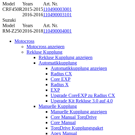
Model
Years
Art. Nr.
CRF450R
2015-2015
110490003001
2016-2016
110490003101
Suzuki
Model
Years
Art. Nr.
RM-Z250
2016-2018
110490004001
Motocross
Motocross anzeigen
Rekluse Kupplung
Rekluse Kupplung anzeigen
Automatikkupplung
Automatikkupplung anzeigen
Radius CX
Core EXP
Radius X
EXP
Upgrade CoreEXP zu Radius CX
Upgrade Kit Rekluse 3.0 auf 4.0
Manuelle Kupplung
Manuelle Kupplung anzeigen
Core Manual TorqDrive
Core Manual
TorqDrive Kupplungspaket
Apex Manual