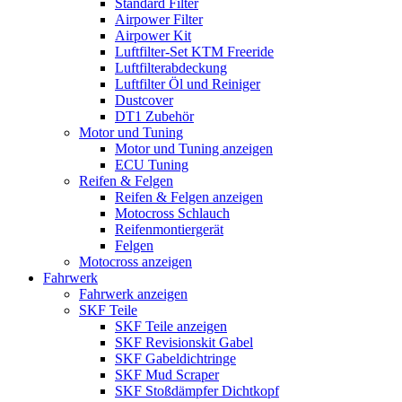
Standard Filter
Airpower Filter
Airpower Kit
Luftfilter-Set KTM Freeride
Luftfilterabdeckung
Luftfilter Öl und Reiniger
Dustcover
DT1 Zubehör
Motor und Tuning
Motor und Tuning anzeigen
ECU Tuning
Reifen & Felgen
Reifen & Felgen anzeigen
Motocross Schlauch
Reifenmontiergerät
Felgen
Motocross anzeigen
Fahrwerk
Fahrwerk anzeigen
SKF Teile
SKF Teile anzeigen
SKF Revisionskit Gabel
SKF Gabeldichtringe
SKF Mud Scraper
SKF Stoßdämpfer Dichtkopf