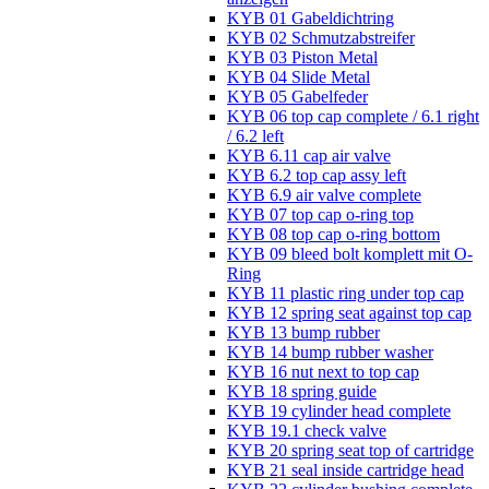
KYB 01 Gabeldichtring
KYB 02 Schmutzabstreifer
KYB 03 Piston Metal
KYB 04 Slide Metal
KYB 05 Gabelfeder
KYB 06 top cap complete / 6.1 right
/ 6.2 left
KYB 6.11 cap air valve
KYB 6.2 top cap assy left
KYB 6.9 air valve complete
KYB 07 top cap o-ring top
KYB 08 top cap o-ring bottom
KYB 09 bleed bolt komplett mit O-
Ring
KYB 11 plastic ring under top cap
KYB 12 spring seat against top cap
KYB 13 bump rubber
KYB 14 bump rubber washer
KYB 16 nut next to top cap
KYB 18 spring guide
KYB 19 cylinder head complete
KYB 19.1 check valve
KYB 20 spring seat top of cartridge
KYB 21 seal inside cartridge head