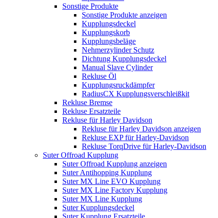
Sonstige Produkte
Sonstige Produkte anzeigen
Kupplungsdeckel
Kupplungskorb
Kupplungsbeläge
Nehmerzylinder Schutz
Dichtung Kupplungsdeckel
Manual Slave Cylinder
Rekluse Öl
Kupplungsruckdämpfer
RadiusCX Kupplungsverschleißkit
Rekluse Bremse
Rekluse Ersatzteile
Rekluse für Harley Davidson
Rekluse für Harley Davidson anzeigen
Rekluse EXP für Harley-Davidson
Rekluse TorqDrive für Harley-Davidson
Suter Offroad Kupplung
Suter Offroad Kupplung anzeigen
Suter Antihopping Kupplung
Suter MX Line EVO Kupplung
Suter MX Line Factory Kupplung
Suter MX Line Kupplung
Suter Kupplungsdeckel
Suter Kupplung Ersatzteile