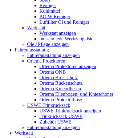
Reiniger
Kühlmittel
P.O.W Reiniger
Luftfilter Öl und Reiniger
Werkstatt
Werkstatt anzeigen
muss in jede Werkzeugkiste
Öle / Pflege anzeigen
Fahrerausstattung
Fahrerausstattung anzeigen
Ortema Protektoren
Ortema Protektoren anzeigen
Ortema ONB
Ortema Brustschutz
Ortema Rückenschutz
Ortema Knieorthesen
Ortema Ellenbogen- und Knieschoner
Ortema Protektorhose
USWE Trinkrucksack
USWE Trinkrucksack anzeigen
Trinkrucksack USWE
Zubehör USWE
Fahrerausstattung anzeigen
Werkstatt