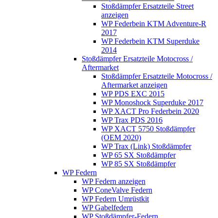
Stoßdämpfer Ersatzteile Street
anzeigen
WP Federbein KTM Adventure-R
2017
WP Federbein KTM Superduke
2014
Stoßdämpfer Ersatzteile Motocross /
Aftermarket
Stoßdämpfer Ersatzteile Motocross /
Aftermarket anzeigen
WP PDS EXC 2015
WP Monoshock Superduke 2017
WP XACT Pro Federbein 2020
WP Trax PDS 2016
WP XACT 5750 Stoßdämpfer
(OEM 2020)
WP Trax (Link) Stoßdämpfer
WP 65 SX Stoßdämpfer
WP 85 SX Stoßdämpfer
WP Federn
WP Federn anzeigen
WP ConeValve Federn
WP Federn Umrüstkit
WP Gabelfedern
WP Stoßdämpfer-Federn