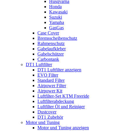
Husqvarna
Honda
Kawasaki
Suzuki
Yamaha
GasGas
Case Cover
Bremsscheibenschutz
Rahmenschutz
Gabelaufkleber
Gabelschützer
Carbontank
DT1 Luftfilter
DT1 Luftfilter anzeigen
EVO Filter
Standard Filter
Airpower Filter
Airpower Kit
Luftfilter-Set KTM Freeride
Luftfilterabdeckung
Luftfilter Öl und Reiniger
Dustcover
DT1 Zubehör
Motor und Tuning
Motor und Tuning anzeigen