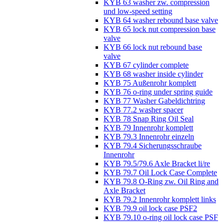
KYB 63 washer zw. compression
und low-speed setting
KYB 64 washer rebound base valve
KYB 65 lock nut compression base
valve
KYB 66 lock nut rebound base
valve
KYB 67 cylinder complete
KYB 68 washer inside cylinder
KYB 75 Außenrohr komplett
KYB 76 o-ring under spring guide
KYB 77 Washer Gabeldichtring
KYB 77.2 washer spacer
KYB 78 Snap Ring Oil Seal
KYB 79 Innenrohr komplett
KYB 79.3 Innenrohr einzeln
KYB 79.4 Sicherungsschraube
Innenrohr
KYB 79.5/79.6 Axle Bracket li/re
KYB 79.7 Oil Lock Case Complete
KYB 79.8 O-Ring zw. Oil Ring and
Axle Bracket
KYB 79.2 Innenrohr komplett links
KYB 79.9 oil lock case PSF2
KYB 79.10 o-ring oil lock case PSF