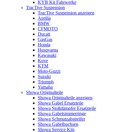
KYB Kit Fahrwerke
TracTive Suspension
TracTive Suspension anzeigen
Aprilia
BMW
CFMOTO
Ducati
GasGas
Honda
Husqvarna
Kawasaki
Kove
KTM
Moto-Guzzi
Suzuki
Triumph
Yamaha
Showa Originalteile
Showa Originalteile anzeigen
Showa Gabel Ersatzteile
Showa Stoßdämpfer Ersatzteile
Showa Gabelsimmerringe
Showa Schmutzabstreifer
Showa Gabelbuchsen
Showa Service Kits