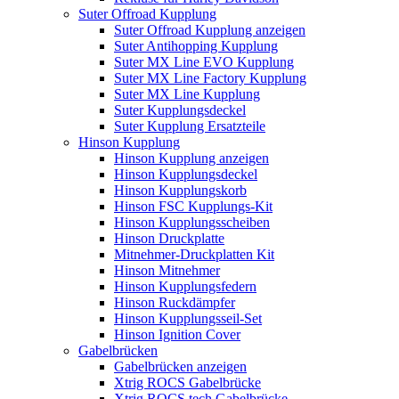
Suter Offroad Kupplung
Suter Offroad Kupplung anzeigen
Suter Antihopping Kupplung
Suter MX Line EVO Kupplung
Suter MX Line Factory Kupplung
Suter MX Line Kupplung
Suter Kupplungsdeckel
Suter Kupplung Ersatzteile
Hinson Kupplung
Hinson Kupplung anzeigen
Hinson Kupplungsdeckel
Hinson Kupplungskorb
Hinson FSC Kupplungs-Kit
Hinson Kupplungsscheiben
Hinson Druckplatte
Mitnehmer-Druckplatten Kit
Hinson Mitnehmer
Hinson Kupplungsfedern
Hinson Ruckdämpfer
Hinson Kupplungsseil-Set
Hinson Ignition Cover
Gabelbrücken
Gabelbrücken anzeigen
Xtrig ROCS Gabelbrücke
Xtrig ROCS tech Gabelbrücke