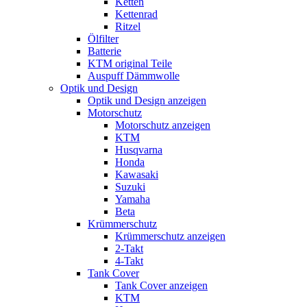
Ketten
Kettenrad
Ritzel
Ölfilter
Batterie
KTM original Teile
Auspuff Dämmwolle
Optik und Design
Optik und Design anzeigen
Motorschutz
Motorschutz anzeigen
KTM
Husqvarna
Honda
Kawasaki
Suzuki
Yamaha
Beta
Krümmerschutz
Krümmerschutz anzeigen
2-Takt
4-Takt
Tank Cover
Tank Cover anzeigen
KTM