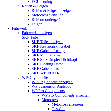
ECU Tuning
Reifen & Felgen
Reifen & Felgen anzeigen
Motocross Schlauch
Reifenmontiergerät
Felgen
Fahrwerk
Fahrwerk anzeigen
SKF Teile
SKF Teile anzeigen
SKF Revisionskit Gabel
SKF Gabeldichtringe
SKF Mud Scraper
SKF Stoßdämpfer Dichtkopf
SKF Floating Piston
SKF Gabelbuchsen
SKF WP 48 AER
WP Originalteile
WP Originalteile anzeigen
WP Suspension Angebot
WP Pro Components
WP Pro Components anzeigen
Motocross
Motocross anzeigen
Gas-Gas