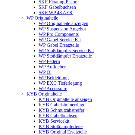
SKF Floating Piston
SKF Gabelbuchsen
SKF WP 48 AER
WP Originalteile
WP Originalteile anzeigen
WP Suspension Angebot
WP Pro Components
WP Gabel Service Kit
WP Gabel Ersatzteile
WP Stoßdämpfer Service Kit
WP Stoßdämpfer Ersatzteile
WP Federn
WP Aufkleber
WP Öl
WP Bekleidung
WP EXC Tieferlegung
WP Accessoire
KYB Originalteile
KYB Originalteile anzeigen
KYB Gabelsimmerringe
KYB Schmutzabstreifer
KYB Gabelbuchsen
KYB Servicekit
KYB Stoßdämpferteile
KYB Original Ersatzteile