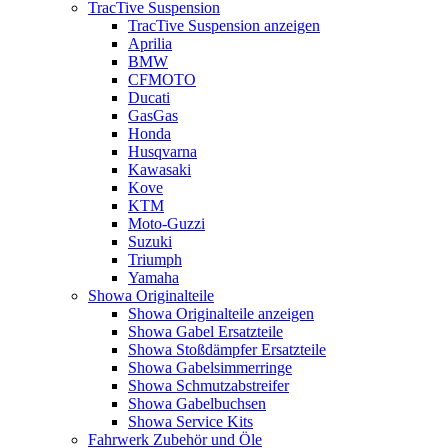
TracTive Suspension
TracTive Suspension anzeigen
Aprilia
BMW
CFMOTO
Ducati
GasGas
Honda
Husqvarna
Kawasaki
Kove
KTM
Moto-Guzzi
Suzuki
Triumph
Yamaha
Showa Originalteile
Showa Originalteile anzeigen
Showa Gabel Ersatzteile
Showa Stoßdämpfer Ersatzteile
Showa Gabelsimmerringe
Showa Schmutzabstreifer
Showa Gabelbuchsen
Showa Service Kits
Fahrwerk Zubehör und Öle