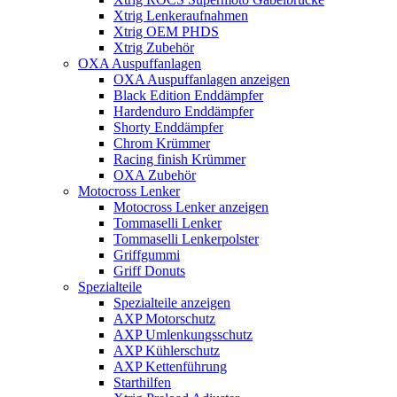
Xtrig Lenkeraufnahmen
Xtrig OEM PHDS
Xtrig Zubehör
OXA Auspuffanlagen
OXA Auspuffanlagen anzeigen
Black Edition Enddämpfer
Hardenduro Enddämpfer
Shorty Enddämpfer
Chrom Krümmer
Racing finish Krümmer
OXA Zubehör
Motocross Lenker
Motocross Lenker anzeigen
Tommaselli Lenker
Tommaselli Lenkerpolster
Griffgummi
Griff Donuts
Spezialteile
Spezialteile anzeigen
AXP Motorschutz
AXP Umlenkungsschutz
AXP Kühlerschutz
AXP Kettenführung
Starthilfen