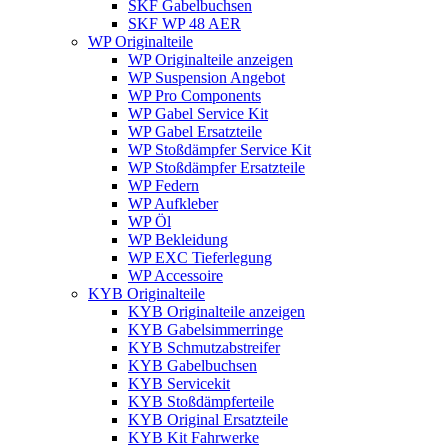
SKF Gabelbuchsen
SKF WP 48 AER
WP Originalteile
WP Originalteile anzeigen
WP Suspension Angebot
WP Pro Components
WP Gabel Service Kit
WP Gabel Ersatzteile
WP Stoßdämpfer Service Kit
WP Stoßdämpfer Ersatzteile
WP Federn
WP Aufkleber
WP Öl
WP Bekleidung
WP EXC Tieferlegung
WP Accessoire
KYB Originalteile
KYB Originalteile anzeigen
KYB Gabelsimmerringe
KYB Schmutzabstreifer
KYB Gabelbuchsen
KYB Servicekit
KYB Stoßdämpferteile
KYB Original Ersatzteile
KYB Kit Fahrwerke