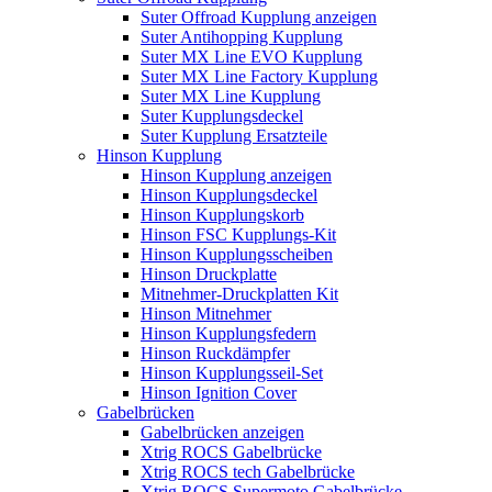
Suter Offroad Kupplung anzeigen
Suter Antihopping Kupplung
Suter MX Line EVO Kupplung
Suter MX Line Factory Kupplung
Suter MX Line Kupplung
Suter Kupplungsdeckel
Suter Kupplung Ersatzteile
Hinson Kupplung
Hinson Kupplung anzeigen
Hinson Kupplungsdeckel
Hinson Kupplungskorb
Hinson FSC Kupplungs-Kit
Hinson Kupplungsscheiben
Hinson Druckplatte
Mitnehmer-Druckplatten Kit
Hinson Mitnehmer
Hinson Kupplungsfedern
Hinson Ruckdämpfer
Hinson Kupplungsseil-Set
Hinson Ignition Cover
Gabelbrücken
Gabelbrücken anzeigen
Xtrig ROCS Gabelbrücke
Xtrig ROCS tech Gabelbrücke
Xtrig ROCS Supermoto Gabelbrücke