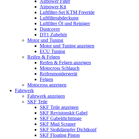
Airpower Filter
Airpower Kit
Luftfilter-Set KTM Freeride
Luftfilterabdeckung
Luftfilter Öl und Reiniger
Dustcover
DT1 Zubehör
Motor und Tuning
Motor und Tuning anzeigen
ECU Tuning
Reifen & Felgen
Reifen & Felgen anzeigen
Motocross Schlauch
Reifenmontiergerät
Felgen
Motocross anzeigen
Fahrwerk
Fahrwerk anzeigen
SKF Teile
SKF Teile anzeigen
SKF Revisionskit Gabel
SKF Gabeldichtringe
SKF Mud Scraper
SKF Stoßdämpfer Dichtkopf
SKF Floating Piston