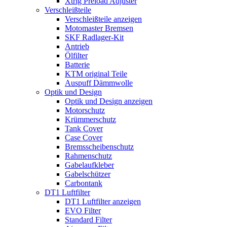
Xtrig Preload Adjuster
Verschleißteile
Verschleißteile anzeigen
Motomaster Bremsen
SKF Radlager-Kit
Antrieb
Ölfilter
Batterie
KTM original Teile
Auspuff Dämmwolle
Optik und Design
Optik und Design anzeigen
Motorschutz
Krümmerschutz
Tank Cover
Case Cover
Bremsscheibenschutz
Rahmenschutz
Gabelaufkleber
Gabelschützer
Carbontank
DT1 Luftfilter
DT1 Luftfilter anzeigen
EVO Filter
Standard Filter