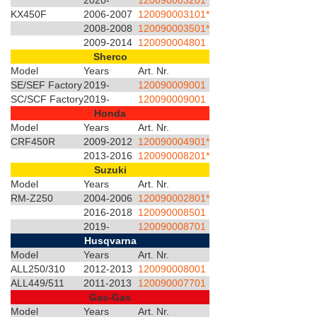
2020-
120090003201
KX450F
2006-2007
120090003101*
2008-2008
120090003501*
2009-2014
120090004801
Sherco
Model
Years
Art. Nr.
SE/SEF Factory
2019-
120090009001
SC/SCF Factory
2019-
120090009001
Honda
Model
Years
Art. Nr.
CRF450R
2009-2012
120090004901*
2013-2016
120090008201*
Suzuki
Model
Years
Art. Nr.
RM-Z250
2004-2006
120090002801*
2016-2018
120090008501
2019-
120090008701
Husqvarna
Model
Years
Art. Nr.
ALL250/310
2012-2013
120090008001
ALL449/511
2011-2013
120090007701
Gas-Gas
Model
Years
Art. Nr.