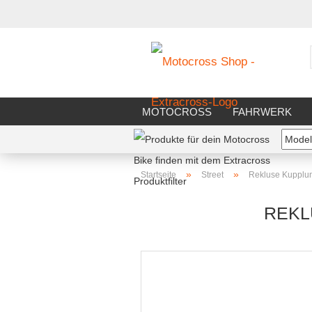
MOTOCROSS
FAHRWERK
FAHRERAUSSTATTUNG
WERK
»
»
Startseite
Street
Rekluse Kupplu
REKL