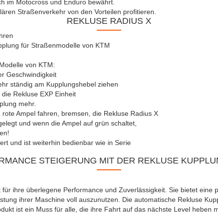
ch im Motocross und Enduro bewährt.
ren Straßenverkehr von den Vorteilen profitieren.
REKLUSE RADIUS X
ahren
upplung für Straßenmodelle von KTM
-Modelle von KTM:
er Geschwindigkeit
ehr ständig am Kupplungshebel ziehen
 die Rekluse EXP Einheit
plung mehr.
 rote Ampel fahren, bremsen, die Rekluse Radius X
gelegt und wenn die Ampel auf grün schaltet,
en!
rt und ist weiterhin bedienbar wie in Serie
RMANCE STEIGERUNG MIT DER REKLUSE KUPPLU
für ihre überlegene Performance und Zuverlässigkeit. Sie bietet eine 
eistung ihrer Maschine voll auszunutzen. Die automatische Rekluse K
kt ist ein Muss für alle, die ihre Fahrt auf das nächste Level heben 