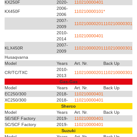
KX250F
2020-
110210000401
2006-
KX450F
110210000101*
2006
2007-
110210000201
110210000301
2009
2010-
110210000401
2014
2007-
KLX450R
110210000201
110210000301
2009
Husaqvarna
Model
Years
Art. Nr.
Back Up
2010-
CR/TC/TXC
110210000201
110210000301
2013
Gas-Gas
Model
Years
Art. Nr.
Back Up
EC250/300
2018-
110210000401
XC250/300
2018-
110210000401
Sherco
Model
Years
Art. Nr.
Back Up
SE/SEF Factory
2019-
110210000401
SC/SCF Factory
2019-
110210000401
Suzuki
Model
Years
Art. Nr.
Back Up