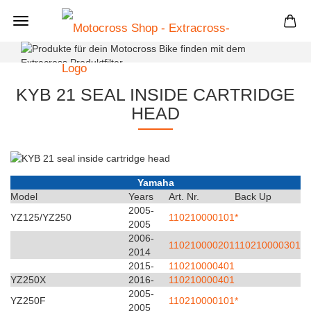
+
KYB 21 SEAL INSIDE CARTRIDGE
HEAD
Yamaha
Model
Years
Art. Nr.
Back Up
2005-
YZ125/YZ250
110210000101*
2005
2006-
110210000201
110210000301
2014
2015-
110210000401
YZ250X
2016-
110210000401
2005-
YZ250F
110210000101*
2005