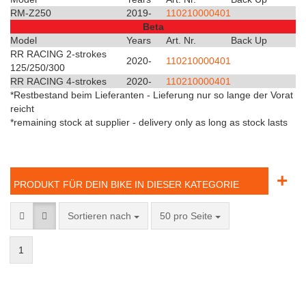
RM-Z250
2019-
110210000401
Beta
Model
Years
Art. Nr.
Back Up
RR RACING 2-strokes
2020-
110210000401
125/250/300
RR RACING 4-strokes
2020-
110210000401
*Restbestand beim Lieferanten - Lieferung nur so lange der Vorat
reicht
*remaining stock at supplier - delivery only as long as stock lasts
+
PRODUKT FÜR DEIN BIKE IN DIESER KATEGORIE
Sortieren nach
50 pro Seite
1