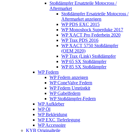
Stoßdämpfer Ersatzteile Motocross /
Aftermarket
Stoßdämpfer Ersatzteile Motocross /
Aftermarket anzeigen
WP PDS EXC 2015
WP Monoshock Superduke 2017
WP XACT Pro Federbein 2020
WP Trax PDS 2016
WP XACT 5750 Stoßdämpfer
(OEM 2020)
WP Trax (Link) Stoßdämpfer
WP 65 SX Stoßdämpfer
WP 85 SX Stoßdämpfer
WP Federn
WP Federn anzeigen
WP ConeValve Federn
WP Federn Umrüstkit
WP Gabelfedern
WP Stoßdämpfer-Federn
WP Aufkleber
WP Öl
WP Bekleidung
WP EXC Tieferlegung
WP Accessoire
KYB Originalteile