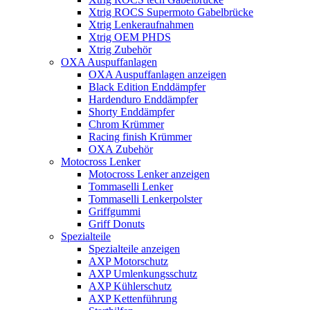
Xtrig ROCS Supermoto Gabelbrücke
Xtrig Lenkeraufnahmen
Xtrig OEM PHDS
Xtrig Zubehör
OXA Auspuffanlagen
OXA Auspuffanlagen anzeigen
Black Edition Enddämpfer
Hardenduro Enddämpfer
Shorty Enddämpfer
Chrom Krümmer
Racing finish Krümmer
OXA Zubehör
Motocross Lenker
Motocross Lenker anzeigen
Tommaselli Lenker
Tommaselli Lenkerpolster
Griffgummi
Griff Donuts
Spezialteile
Spezialteile anzeigen
AXP Motorschutz
AXP Umlenkungsschutz
AXP Kühlerschutz
AXP Kettenführung