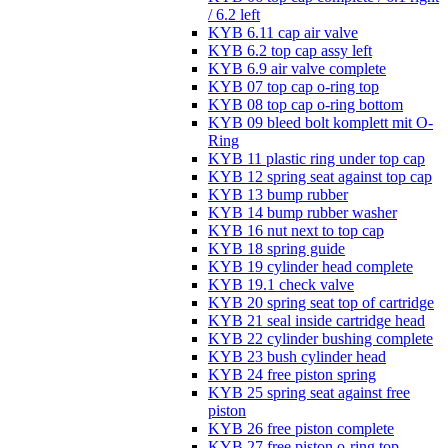
/ 6.2 left
KYB 6.11 cap air valve
KYB 6.2 top cap assy left
KYB 6.9 air valve complete
KYB 07 top cap o-ring top
KYB 08 top cap o-ring bottom
KYB 09 bleed bolt komplett mit O-
Ring
KYB 11 plastic ring under top cap
KYB 12 spring seat against top cap
KYB 13 bump rubber
KYB 14 bump rubber washer
KYB 16 nut next to top cap
KYB 18 spring guide
KYB 19 cylinder head complete
KYB 19.1 check valve
KYB 20 spring seat top of cartridge
KYB 21 seal inside cartridge head
KYB 22 cylinder bushing complete
KYB 23 bush cylinder head
KYB 24 free piston spring
KYB 25 spring seat against free
piston
KYB 26 free piston complete
KYB 27 free piston o-ring top