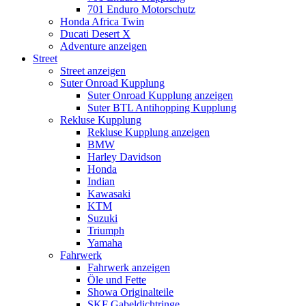
701 Enduro Motorschutz
Honda Africa Twin
Ducati Desert X
Adventure anzeigen
Street
Street anzeigen
Suter Onroad Kupplung
Suter Onroad Kupplung anzeigen
Suter BTL Antihopping Kupplung
Rekluse Kupplung
Rekluse Kupplung anzeigen
BMW
Harley Davidson
Honda
Indian
Kawasaki
KTM
Suzuki
Triumph
Yamaha
Fahrwerk
Fahrwerk anzeigen
Öle und Fette
Showa Originalteile
SKF Gabeldichtringe