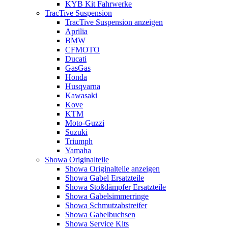
KYB Kit Fahrwerke
TracTive Suspension
TracTive Suspension anzeigen
Aprilia
BMW
CFMOTO
Ducati
GasGas
Honda
Husqvarna
Kawasaki
Kove
KTM
Moto-Guzzi
Suzuki
Triumph
Yamaha
Showa Originalteile
Showa Originalteile anzeigen
Showa Gabel Ersatzteile
Showa Stoßdämpfer Ersatzteile
Showa Gabelsimmerringe
Showa Schmutzabstreifer
Showa Gabelbuchsen
Showa Service Kits