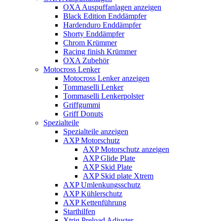
OXA Auspuffanlagen anzeigen
Black Edition Enddämpfer
Hardenduro Enddämpfer
Shorty Enddämpfer
Chrom Krümmer
Racing finish Krümmer
OXA Zubehör
Motocross Lenker
Motocross Lenker anzeigen
Tommaselli Lenker
Tommaselli Lenkerpolster
Griffgummi
Griff Donuts
Spezialteile
Spezialteile anzeigen
AXP Motorschutz
AXP Motorschutz anzeigen
AXP Glide Plate
AXP Skid Plate
AXP Skid plate Xtrem
AXP Umlenkungsschutz
AXP Kühlerschutz
AXP Kettenführung
Starthilfen
Xtrig Preload Adjuster