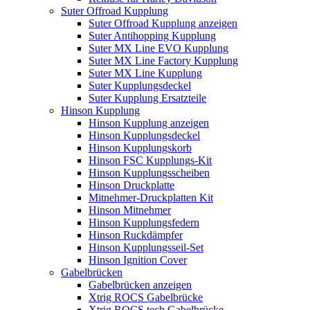
Suter Offroad Kupplung
Suter Offroad Kupplung anzeigen
Suter Antihopping Kupplung
Suter MX Line EVO Kupplung
Suter MX Line Factory Kupplung
Suter MX Line Kupplung
Suter Kupplungsdeckel
Suter Kupplung Ersatzteile
Hinson Kupplung
Hinson Kupplung anzeigen
Hinson Kupplungsdeckel
Hinson Kupplungskorb
Hinson FSC Kupplungs-Kit
Hinson Kupplungsscheiben
Hinson Druckplatte
Mitnehmer-Druckplatten Kit
Hinson Mitnehmer
Hinson Kupplungsfedern
Hinson Ruckdämpfer
Hinson Kupplungsseil-Set
Hinson Ignition Cover
Gabelbrücken
Gabelbrücken anzeigen
Xtrig ROCS Gabelbrücke
Xtrig ROCS tech Gabelbrücke