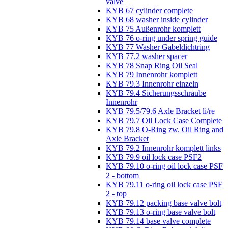
valve
KYB 67 cylinder complete
KYB 68 washer inside cylinder
KYB 75 Außenrohr komplett
KYB 76 o-ring under spring guide
KYB 77 Washer Gabeldichtring
KYB 77.2 washer spacer
KYB 78 Snap Ring Oil Seal
KYB 79 Innenrohr komplett
KYB 79.3 Innenrohr einzeln
KYB 79.4 Sicherungsschraube
Innenrohr
KYB 79.5/79.6 Axle Bracket li/re
KYB 79.7 Oil Lock Case Complete
KYB 79.8 O-Ring zw. Oil Ring and
Axle Bracket
KYB 79.2 Innenrohr komplett links
KYB 79.9 oil lock case PSF2
KYB 79.10 o-ring oil lock case PSF
2 - bottom
KYB 79.11 o-ring oil lock case PSF
2 - top
KYB 79.12 packing base valve bolt
KYB 79.13 o-ring base valve bolt
KYB 79.14 base valve complete