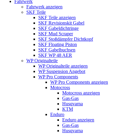
Fahrwerk
Fahrwerk anzeigen
SKF Teile
SKF Teile anzeigen
SKF Revisionskit Gabel
SKF Gabeldichtringe
SKF Mud Scraper
SKF Stoßdämpfer Dichtkopf
SKF Floating Piston
SKF Gabelbuchsen
SKF WP 48 AER
WP Originalteile
WP Originalteile anzeigen
WP Suspension Angebot
WP Pro Components
WP Pro Components anzeigen
Motocross
Motocross anzeigen
Gas-Gas
Husqvarna
KTM
Enduro
Enduro anzeigen
Gas-Gas
Husqvarna