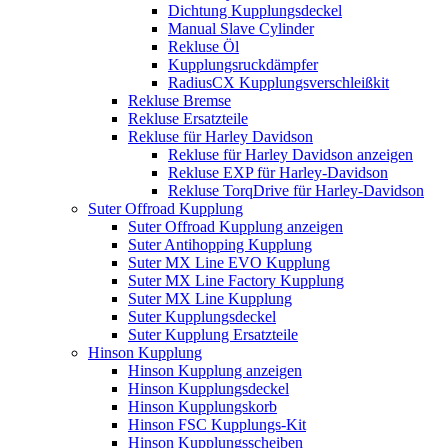
Dichtung Kupplungsdeckel
Manual Slave Cylinder
Rekluse Öl
Kupplungsruckdämpfer
RadiusCX Kupplungsverschleißkit
Rekluse Bremse
Rekluse Ersatzteile
Rekluse für Harley Davidson
Rekluse für Harley Davidson anzeigen
Rekluse EXP für Harley-Davidson
Rekluse TorqDrive für Harley-Davidson
Suter Offroad Kupplung
Suter Offroad Kupplung anzeigen
Suter Antihopping Kupplung
Suter MX Line EVO Kupplung
Suter MX Line Factory Kupplung
Suter MX Line Kupplung
Suter Kupplungsdeckel
Suter Kupplung Ersatzteile
Hinson Kupplung
Hinson Kupplung anzeigen
Hinson Kupplungsdeckel
Hinson Kupplungskorb
Hinson FSC Kupplungs-Kit
Hinson Kupplungsscheiben