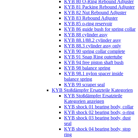
KYB 80 O-Ring Rebound Adjuster
KYB 81 Packing Rebound Adjuster
KYB 82 Nut Rebound Adjuster
KYB 83 Rebound Adjuster
KYB 85 o-ring reservoir
KYB 86 guide bush for spring collar
KYB 88 cylinder assy
KYB 88.1/88.2 cylinder assy
KYB 88.3 cylinder assy only
KYB 90 spring collar complete
KYB 91 Snap Ring outertube
KYB 94 free piston shaft bush
KYB 98 balance spring
KYB 98.1 nylon spacer inside
balance spring
KYB 99 scraper seal
KYB Stoßdämpfer Ersatzteile Kategorien
KYB Stoßdämpfer Ersatzteile
Kategorien anzeigen
KYB shock 01 bearing body, collar
KYB shock 02 bearing body, o-ring
KYB shock 03 bearing body, dust
seal
KYB shock 04 bearing body, stop
ring