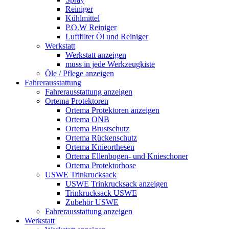
Reiniger
Kühlmittel
P.O.W Reiniger
Luftfilter Öl und Reiniger
Werkstatt
Werkstatt anzeigen
muss in jede Werkzeugkiste
Öle / Pflege anzeigen
Fahrerausstattung
Fahrerausstattung anzeigen
Ortema Protektoren
Ortema Protektoren anzeigen
Ortema ONB
Ortema Brustschutz
Ortema Rückenschutz
Ortema Knieorthesen
Ortema Ellenbogen- und Knieschoner
Ortema Protektorhose
USWE Trinkrucksack
USWE Trinkrucksack anzeigen
Trinkrucksack USWE
Zubehör USWE
Fahrerausstattung anzeigen
Werkstatt