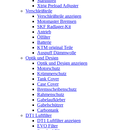
Starthilfen
Xtrig Preload Adjuster
Verschleißteile
Verschleißteile anzeigen
Motomaster Bremsen
SKF Radlager-Kit
Antrieb
Ölfilter
Batterie
KTM original Teile
Auspuff Dämmwolle
Optik und Design
Optik und Design anzeigen
Motorschutz
Krümmerschutz
Tank Cover
Case Cover
Bremsscheibenschutz
Rahmenschutz
Gabelaufkleber
Gabelschützer
Carbontank
DT1 Luftfilter
DT1 Luftfilter anzeigen
EVO Filter