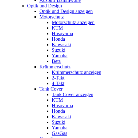
Auspuff Dämmwolle
Optik und Design
Optik und Design anzeigen
Motorschutz
Motorschutz anzeigen
KTM
Husqvarna
Honda
Kawasaki
Suzuki
Yamaha
Beta
Krümmerschutz
Krümmerschutz anzeigen
2-Takt
4-Takt
Tank Cover
Tank Cover anzeigen
KTM
Husqvarna
Honda
Kawasaki
Suzuki
Yamaha
GasGas