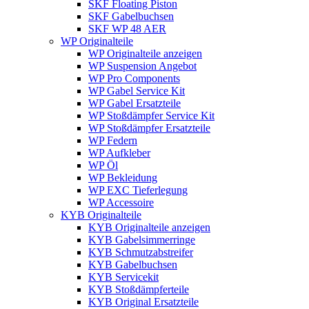
SKF Floating Piston
SKF Gabelbuchsen
SKF WP 48 AER
WP Originalteile
WP Originalteile anzeigen
WP Suspension Angebot
WP Pro Components
WP Gabel Service Kit
WP Gabel Ersatzteile
WP Stoßdämpfer Service Kit
WP Stoßdämpfer Ersatzteile
WP Federn
WP Aufkleber
WP Öl
WP Bekleidung
WP EXC Tieferlegung
WP Accessoire
KYB Originalteile
KYB Originalteile anzeigen
KYB Gabelsimmerringe
KYB Schmutzabstreifer
KYB Gabelbuchsen
KYB Servicekit
KYB Stoßdämpferteile
KYB Original Ersatzteile