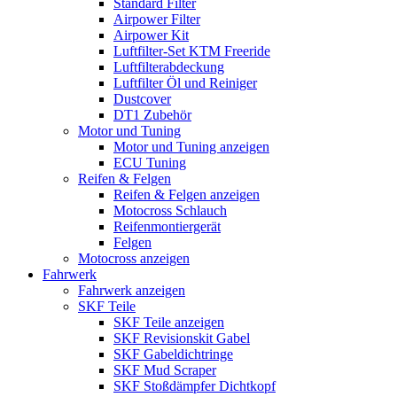
Standard Filter
Airpower Filter
Airpower Kit
Luftfilter-Set KTM Freeride
Luftfilterabdeckung
Luftfilter Öl und Reiniger
Dustcover
DT1 Zubehör
Motor und Tuning
Motor und Tuning anzeigen
ECU Tuning
Reifen & Felgen
Reifen & Felgen anzeigen
Motocross Schlauch
Reifenmontiergerät
Felgen
Motocross anzeigen
Fahrwerk
Fahrwerk anzeigen
SKF Teile
SKF Teile anzeigen
SKF Revisionskit Gabel
SKF Gabeldichtringe
SKF Mud Scraper
SKF Stoßdämpfer Dichtkopf