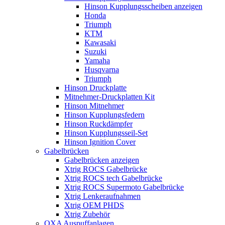
Hinson Kupplungsscheiben anzeigen
Honda
Triumph
KTM
Kawasaki
Suzuki
Yamaha
Husqvarna
Triumph
Hinson Druckplatte
Mitnehmer-Druckplatten Kit
Hinson Mitnehmer
Hinson Kupplungsfedern
Hinson Ruckdämpfer
Hinson Kupplungsseil-Set
Hinson Ignition Cover
Gabelbrücken
Gabelbrücken anzeigen
Xtrig ROCS Gabelbrücke
Xtrig ROCS tech Gabelbrücke
Xtrig ROCS Supermoto Gabelbrücke
Xtrig Lenkeraufnahmen
Xtrig OEM PHDS
Xtrig Zubehör
OXA Auspuffanlagen