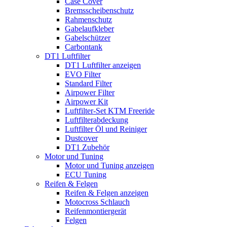
Case Cover
Bremsscheibenschutz
Rahmenschutz
Gabelaufkleber
Gabelschützer
Carbontank
DT1 Luftfilter
DT1 Luftfilter anzeigen
EVO Filter
Standard Filter
Airpower Filter
Airpower Kit
Luftfilter-Set KTM Freeride
Luftfilterabdeckung
Luftfilter Öl und Reiniger
Dustcover
DT1 Zubehör
Motor und Tuning
Motor und Tuning anzeigen
ECU Tuning
Reifen & Felgen
Reifen & Felgen anzeigen
Motocross Schlauch
Reifenmontiergerät
Felgen