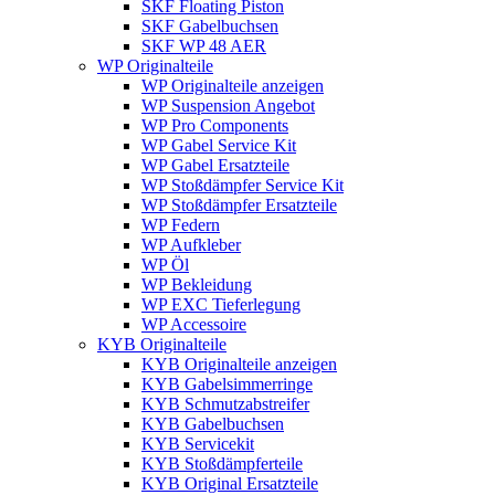
SKF Floating Piston
SKF Gabelbuchsen
SKF WP 48 AER
WP Originalteile
WP Originalteile anzeigen
WP Suspension Angebot
WP Pro Components
WP Gabel Service Kit
WP Gabel Ersatzteile
WP Stoßdämpfer Service Kit
WP Stoßdämpfer Ersatzteile
WP Federn
WP Aufkleber
WP Öl
WP Bekleidung
WP EXC Tieferlegung
WP Accessoire
KYB Originalteile
KYB Originalteile anzeigen
KYB Gabelsimmerringe
KYB Schmutzabstreifer
KYB Gabelbuchsen
KYB Servicekit
KYB Stoßdämpferteile
KYB Original Ersatzteile