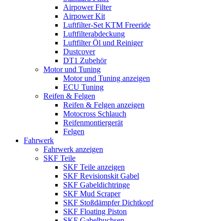
Airpower Filter
Airpower Kit
Luftfilter-Set KTM Freeride
Luftfilterabdeckung
Luftfilter Öl und Reiniger
Dustcover
DT1 Zubehör
Motor und Tuning
Motor und Tuning anzeigen
ECU Tuning
Reifen & Felgen
Reifen & Felgen anzeigen
Motocross Schlauch
Reifenmontiergerät
Felgen
Fahrwerk
Fahrwerk anzeigen
SKF Teile
SKF Teile anzeigen
SKF Revisionskit Gabel
SKF Gabeldichtringe
SKF Mud Scraper
SKF Stoßdämpfer Dichtkopf
SKF Floating Piston
SKF Gabelbuchsen