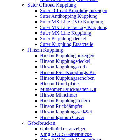
Suter Offroad Kupplung
Suter Offroad Kupplung anzeigen
Suter Antihopping Kupplung
Suter MX Line EVO Kupplung
Suter MX Line Factory Kupplung
Suter MX Line Kupplung
Suter Kupplungsdeckel
Suter Kupplung Ersatzteile
Hinson Kupplung
Hinson Kupplung anzeigen
Hinson Kupplungsdeckel
Hinson Kupplungskorb
Hinson FSC Kupplungs-Kit
Hinson Kupplungsscheiben
Hinson Druckplatte
Mitnehmer-Druckplatten Kit
Hinson Mitnehmer
Hinson Kupplungsfedern
Hinson Ruckdämpfer
Hinson Kupplungsseil-Set
Hinson Ignition Cover
Gabelbrücken
Gabelbrücken anzeigen
Xtrig ROCS Gabelbrücke
Xtrig ROCS tech Gabelbrücke