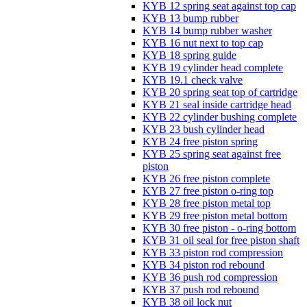
KYB 12 spring seat against top cap
KYB 13 bump rubber
KYB 14 bump rubber washer
KYB 16 nut next to top cap
KYB 18 spring guide
KYB 19 cylinder head complete
KYB 19.1 check valve
KYB 20 spring seat top of cartridge
KYB 21 seal inside cartridge head
KYB 22 cylinder bushing complete
KYB 23 bush cylinder head
KYB 24 free piston spring
KYB 25 spring seat against free
piston
KYB 26 free piston complete
KYB 27 free piston o-ring top
KYB 28 free piston metal top
KYB 29 free piston metal bottom
KYB 30 free piston - o-ring bottom
KYB 31 oil seal for free piston shaft
KYB 33 piston rod compression
KYB 34 piston rod rebound
KYB 36 push rod compression
KYB 37 push rod rebound
KYB 38 oil lock nut