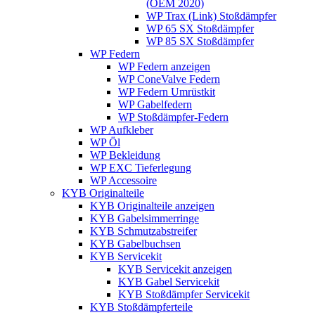
(OEM 2020)
WP Trax (Link) Stoßdämpfer
WP 65 SX Stoßdämpfer
WP 85 SX Stoßdämpfer
WP Federn
WP Federn anzeigen
WP ConeValve Federn
WP Federn Umrüstkit
WP Gabelfedern
WP Stoßdämpfer-Federn
WP Aufkleber
WP Öl
WP Bekleidung
WP EXC Tieferlegung
WP Accessoire
KYB Originalteile
KYB Originalteile anzeigen
KYB Gabelsimmerringe
KYB Schmutzabstreifer
KYB Gabelbuchsen
KYB Servicekit
KYB Servicekit anzeigen
KYB Gabel Servicekit
KYB Stoßdämpfer Servicekit
KYB Stoßdämpferteile