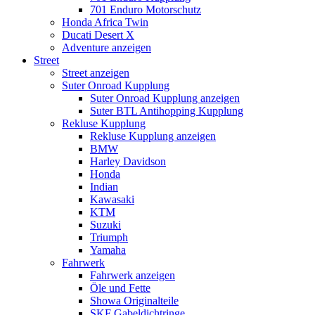
701 Enduro Motorschutz
Honda Africa Twin
Ducati Desert X
Adventure anzeigen
Street
Street anzeigen
Suter Onroad Kupplung
Suter Onroad Kupplung anzeigen
Suter BTL Antihopping Kupplung
Rekluse Kupplung
Rekluse Kupplung anzeigen
BMW
Harley Davidson
Honda
Indian
Kawasaki
KTM
Suzuki
Triumph
Yamaha
Fahrwerk
Fahrwerk anzeigen
Öle und Fette
Showa Originalteile
SKF Gabeldichtringe