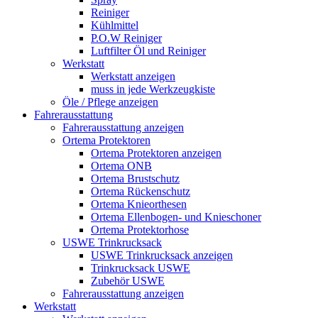
Reiniger
Kühlmittel
P.O.W Reiniger
Luftfilter Öl und Reiniger
Werkstatt
Werkstatt anzeigen
muss in jede Werkzeugkiste
Öle / Pflege anzeigen
Fahrerausstattung
Fahrerausstattung anzeigen
Ortema Protektoren
Ortema Protektoren anzeigen
Ortema ONB
Ortema Brustschutz
Ortema Rückenschutz
Ortema Knieorthesen
Ortema Ellenbogen- und Knieschoner
Ortema Protektorhose
USWE Trinkrucksack
USWE Trinkrucksack anzeigen
Trinkrucksack USWE
Zubehör USWE
Fahrerausstattung anzeigen
Werkstatt