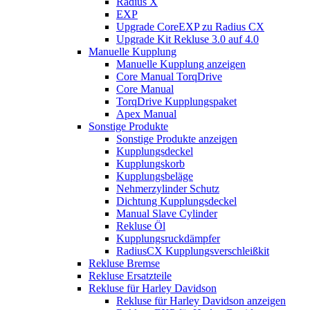
Radius X
EXP
Upgrade CoreEXP zu Radius CX
Upgrade Kit Rekluse 3.0 auf 4.0
Manuelle Kupplung
Manuelle Kupplung anzeigen
Core Manual TorqDrive
Core Manual
TorqDrive Kupplungspaket
Apex Manual
Sonstige Produkte
Sonstige Produkte anzeigen
Kupplungsdeckel
Kupplungskorb
Kupplungsbeläge
Nehmerzylinder Schutz
Dichtung Kupplungsdeckel
Manual Slave Cylinder
Rekluse Öl
Kupplungsruckdämpfer
RadiusCX Kupplungsverschleißkit
Rekluse Bremse
Rekluse Ersatzteile
Rekluse für Harley Davidson
Rekluse für Harley Davidson anzeigen