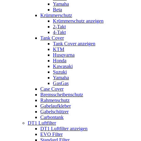
Yamaha
Beta
Krümmerschutz
Krümmerschutz anzeigen
2-Takt
4-Takt
Tank Cover
Tank Cover anzeigen
KTM
Husqvarna
Honda
Kawasaki
Suzuki
Yamaha
GasGas
Case Cover
Bremsscheibenschutz
Rahmenschutz
Gabelaufkleber
Gabelschützer
Carbontank
DT1 Luftfilter
DT1 Luftfilter anzeigen
EVO Filter
Standard Filter