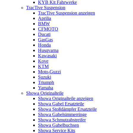
KYB Kit Fahrwerke
TracTive Suspension
TracTive Suspension anzeigen
Aprilia
BMW
CFMOTO
Ducati
GasGas
Honda
Husqvarna
Kawasaki
Kove
KTM
Moto-Guzzi
Suzuki
Triumph
Yamaha
Showa Originalteile
Showa Originalteile anzeigen
Showa Gabel Ersatzteile
Showa Stoßdämpfer Ersatzteile
Showa Gabelsimmerringe
Showa Schmutzabstreifer
Showa Gabelbuchsen
Showa Service Kits