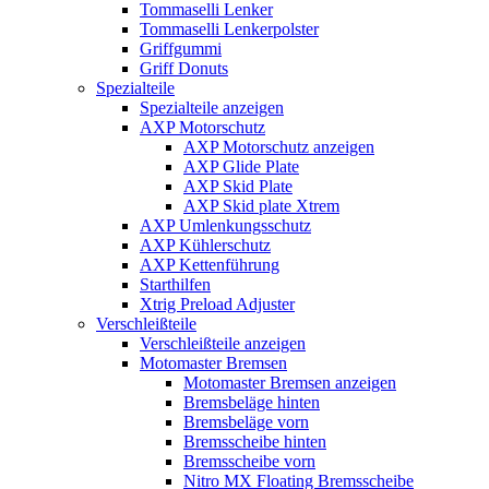
Tommaselli Lenker
Tommaselli Lenkerpolster
Griffgummi
Griff Donuts
Spezialteile
Spezialteile anzeigen
AXP Motorschutz
AXP Motorschutz anzeigen
AXP Glide Plate
AXP Skid Plate
AXP Skid plate Xtrem
AXP Umlenkungsschutz
AXP Kühlerschutz
AXP Kettenführung
Starthilfen
Xtrig Preload Adjuster
Verschleißteile
Verschleißteile anzeigen
Motomaster Bremsen
Motomaster Bremsen anzeigen
Bremsbeläge hinten
Bremsbeläge vorn
Bremsscheibe hinten
Bremsscheibe vorn
Nitro MX Floating Bremsscheibe