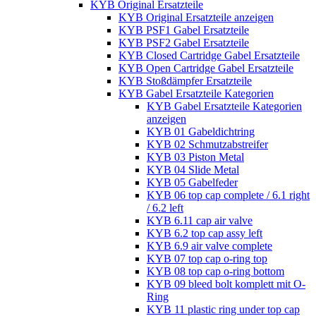
KYB Original Ersatzteile
KYB Original Ersatzteile anzeigen
KYB PSF1 Gabel Ersatzteile
KYB PSF2 Gabel Ersatzteile
KYB Closed Cartridge Gabel Ersatzteile
KYB Open Cartridge Gabel Ersatzteile
KYB Stoßdämpfer Ersatzteile
KYB Gabel Ersatzteile Kategorien
KYB Gabel Ersatzteile Kategorien
anzeigen
KYB 01 Gabeldichtring
KYB 02 Schmutzabstreifer
KYB 03 Piston Metal
KYB 04 Slide Metal
KYB 05 Gabelfeder
KYB 06 top cap complete / 6.1 right
/ 6.2 left
KYB 6.11 cap air valve
KYB 6.2 top cap assy left
KYB 6.9 air valve complete
KYB 07 top cap o-ring top
KYB 08 top cap o-ring bottom
KYB 09 bleed bolt komplett mit O-
Ring
KYB 11 plastic ring under top cap