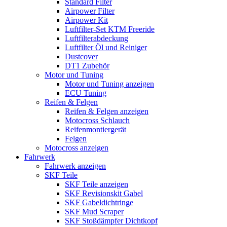
Standard Filter
Airpower Filter
Airpower Kit
Luftfilter-Set KTM Freeride
Luftfilterabdeckung
Luftfilter Öl und Reiniger
Dustcover
DT1 Zubehör
Motor und Tuning
Motor und Tuning anzeigen
ECU Tuning
Reifen & Felgen
Reifen & Felgen anzeigen
Motocross Schlauch
Reifenmontiergerät
Felgen
Motocross anzeigen
Fahrwerk
Fahrwerk anzeigen
SKF Teile
SKF Teile anzeigen
SKF Revisionskit Gabel
SKF Gabeldichtringe
SKF Mud Scraper
SKF Stoßdämpfer Dichtkopf