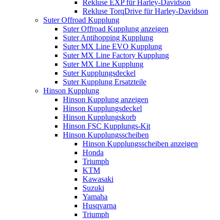
Rekluse EXP für Harley-Davidson
Rekluse TorqDrive für Harley-Davidson
Suter Offroad Kupplung
Suter Offroad Kupplung anzeigen
Suter Antihopping Kupplung
Suter MX Line EVO Kupplung
Suter MX Line Factory Kupplung
Suter MX Line Kupplung
Suter Kupplungsdeckel
Suter Kupplung Ersatzteile
Hinson Kupplung
Hinson Kupplung anzeigen
Hinson Kupplungsdeckel
Hinson Kupplungskorb
Hinson FSC Kupplungs-Kit
Hinson Kupplungsscheiben
Hinson Kupplungsscheiben anzeigen
Honda
Triumph
KTM
Kawasaki
Suzuki
Yamaha
Husqvarna
Triumph