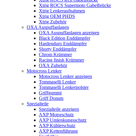
Xtrig ROCS Supermoto Gabelbrücke
Xtrig Lenkeraufnahmen
Xtrig OEM PHDS
Xtrig Zubehör
OXA Auspuffanlagen
OXA Auspuffanlagen anzeigen
Black Edition Enddämpfer
Hardenduro Enddämpfer
Shorty Enddämpfer
Chrom Krümmer
Racing finish Krümmer
OXA Zubehör
Motocross Lenker
Motocross Lenker anzeigen
Tommaselli Lenker
Tommaselli Lenkerpolster
Griffgummi
Griff Donuts
Spezialteile
Spezialteile anzeigen
AXP Motorschutz
AXP Umlenkungsschutz
AXP Kühlerschutz
AXP Kettenführung