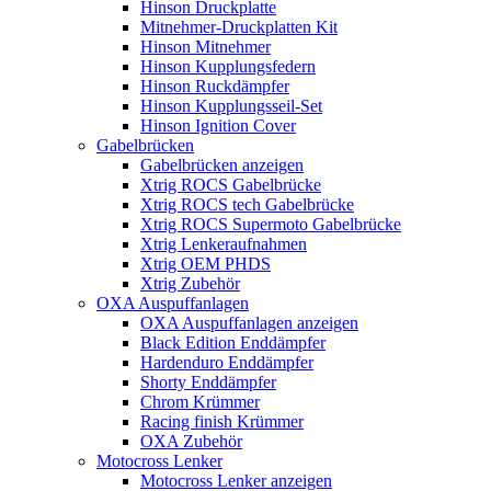
Hinson Druckplatte
Mitnehmer-Druckplatten Kit
Hinson Mitnehmer
Hinson Kupplungsfedern
Hinson Ruckdämpfer
Hinson Kupplungsseil-Set
Hinson Ignition Cover
Gabelbrücken
Gabelbrücken anzeigen
Xtrig ROCS Gabelbrücke
Xtrig ROCS tech Gabelbrücke
Xtrig ROCS Supermoto Gabelbrücke
Xtrig Lenkeraufnahmen
Xtrig OEM PHDS
Xtrig Zubehör
OXA Auspuffanlagen
OXA Auspuffanlagen anzeigen
Black Edition Enddämpfer
Hardenduro Enddämpfer
Shorty Enddämpfer
Chrom Krümmer
Racing finish Krümmer
OXA Zubehör
Motocross Lenker
Motocross Lenker anzeigen