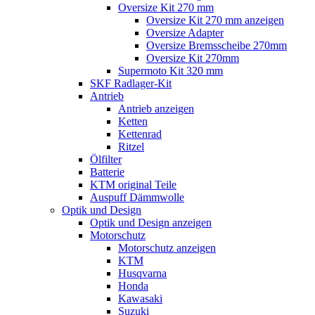
Oversize Kit 270 mm
Oversize Kit 270 mm anzeigen
Oversize Adapter
Oversize Bremsscheibe 270mm
Oversize Kit 270mm
Supermoto Kit 320 mm
SKF Radlager-Kit
Antrieb
Antrieb anzeigen
Ketten
Kettenrad
Ritzel
Ölfilter
Batterie
KTM original Teile
Auspuff Dämmwolle
Optik und Design
Optik und Design anzeigen
Motorschutz
Motorschutz anzeigen
KTM
Husqvarna
Honda
Kawasaki
Suzuki