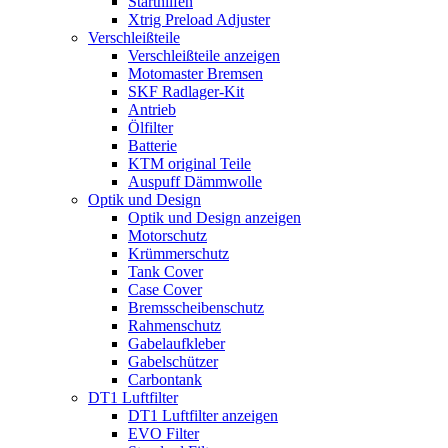
Starthilfen
Xtrig Preload Adjuster
Verschleißteile
Verschleißteile anzeigen
Motomaster Bremsen
SKF Radlager-Kit
Antrieb
Ölfilter
Batterie
KTM original Teile
Auspuff Dämmwolle
Optik und Design
Optik und Design anzeigen
Motorschutz
Krümmerschutz
Tank Cover
Case Cover
Bremsscheibenschutz
Rahmenschutz
Gabelaufkleber
Gabelschützer
Carbontank
DT1 Luftfilter
DT1 Luftfilter anzeigen
EVO Filter