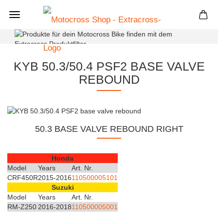
+
KYB 50.3/50.4 PSF2 BASE VALVE
REBOUND
50.3 BASE VALVE REBOUND RIGHT
Honda
Model
Years
Art. Nr.
CRF450R
2015-2016
110500005101
Suzuki
Model
Years
Art. Nr.
RM-Z250
2016-2018
110500005001