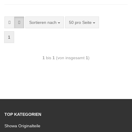
Sortieren nach
50 pro Seite
1
1
bis
1
(von insgesamt
1
)
TOP KATEGORIEN
Showa Originalteile