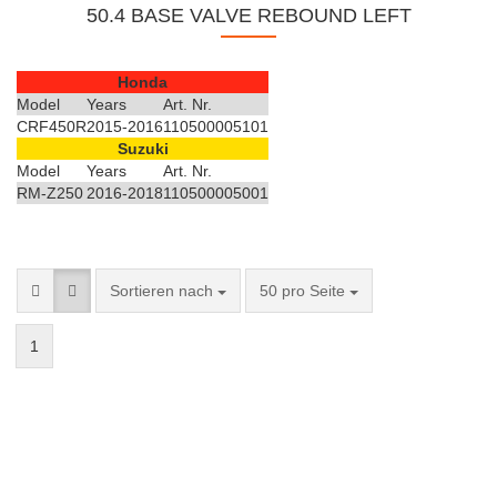
50.4 BASE VALVE REBOUND LEFT
Honda
Model
Years
Art. Nr.
CRF450R
2015-2016
110500005101
Suzuki
Model
Years
Art. Nr.
RM-Z250
2016-2018
110500005001
Sortieren nach
50 pro Seite
1