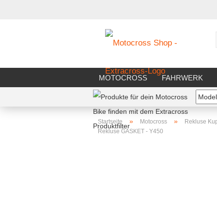
MOTOCROSS
FAHRWERK
FAHRERAUSSTATTUNG
WERK
»
»
Startseite
Motocross
Rekluse Ku
Rekluse GASKET - Y450