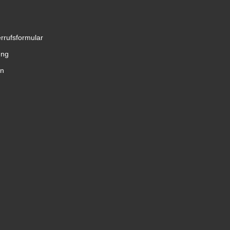
rrufsformular
ung
en