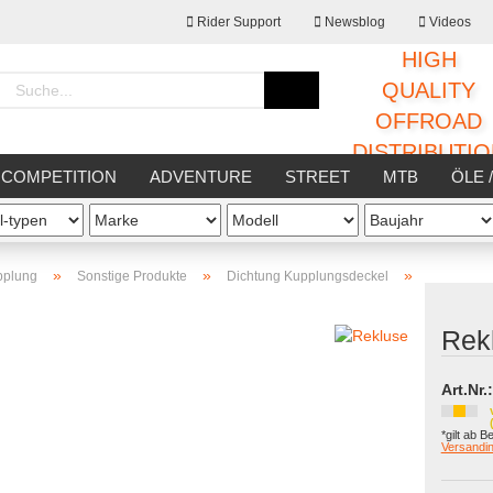
Rider Support
Newsblog
Videos
HIGH
Sprache auswählen
QUALITY
OFFROAD
DISTRIBUTI
Lieferland
COMPETITION
ADVENTURE
STREET
MTB
ÖLE 
STATT
SONSTIGES
»
»
»
pplung
Sonstige Produkte
Dichtung Kupplungsdeckel
Rek
Konto erstellen
Passwort vergessen
Art.Nr.:
*gilt ab B
Versandin