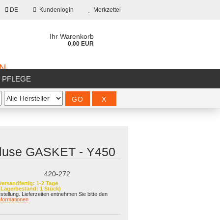
DE
Kundenlogin
Merkzettel
Ihr Warenkorb
0,00 EUR
ON
/ PFLEGE
%SALE%
luse GASKET - Y450
?
420-272
versandfertig: 1-2 Tage
(Lagerbestand: 1 Stück)
estellung. Lieferzeiten entnehmen Sie bitte den
formationen