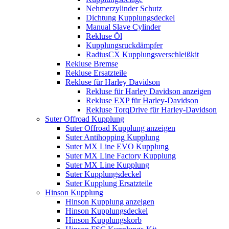
Nehmerzylinder Schutz
Dichtung Kupplungsdeckel
Manual Slave Cylinder
Rekluse Öl
Kupplungsruckdämpfer
RadiusCX Kupplungsverschleißkit
Rekluse Bremse
Rekluse Ersatzteile
Rekluse für Harley Davidson
Rekluse für Harley Davidson anzeigen
Rekluse EXP für Harley-Davidson
Rekluse TorqDrive für Harley-Davidson
Suter Offroad Kupplung
Suter Offroad Kupplung anzeigen
Suter Antihopping Kupplung
Suter MX Line EVO Kupplung
Suter MX Line Factory Kupplung
Suter MX Line Kupplung
Suter Kupplungsdeckel
Suter Kupplung Ersatzteile
Hinson Kupplung
Hinson Kupplung anzeigen
Hinson Kupplungsdeckel
Hinson Kupplungskorb