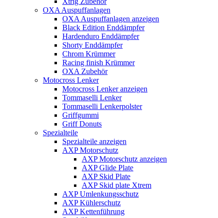
Xtrig Zubehör
OXA Auspuffanlagen
OXA Auspuffanlagen anzeigen
Black Edition Enddämpfer
Hardenduro Enddämpfer
Shorty Enddämpfer
Chrom Krümmer
Racing finish Krümmer
OXA Zubehör
Motocross Lenker
Motocross Lenker anzeigen
Tommaselli Lenker
Tommaselli Lenkerpolster
Griffgummi
Griff Donuts
Spezialteile
Spezialteile anzeigen
AXP Motorschutz
AXP Motorschutz anzeigen
AXP Glide Plate
AXP Skid Plate
AXP Skid plate Xtrem
AXP Umlenkungsschutz
AXP Kühlerschutz
AXP Kettenführung