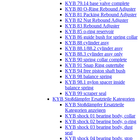
KYB 79.14 base valve complete
KYB 80 O-Ring Rebound Adjuster
KYB 81 Packing Rebound Adjuster
KYB 82 Nut Rebound Adjuster
KYB 83 Rebound Adjuster
KYB 85 o-ring reservoir
KYB 86 guide bush for spring collar
KYB 88 cylinder assy
KYB 88.1/88.2 cylinder assy
KYB 88.3 cylinder assy only
KYB 90 spring collar complete
KYB 91 Snap Ring outertube
KYB 94 free piston shaft bush
KYB 98 balance spring
KYB 98.1 nylon spacer inside
balance spring
KYB 99 scraper seal
KYB Stoßdämpfer Ersatzteile Kategorien
KYB Stoßdämpfer Ersatzteile
Kategorien anzeigen
KYB shock 01 bearing body, collar
KYB shock 02 bearing body, o-ring
KYB shock 03 bearing body, dust
seal
KYB shock 04 bearing body, stop