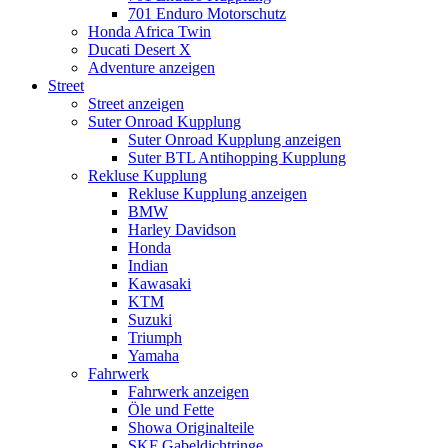
701 Enduro Motorschutz
Honda Africa Twin
Ducati Desert X
Adventure anzeigen
Street
Street anzeigen
Suter Onroad Kupplung
Suter Onroad Kupplung anzeigen
Suter BTL Antihopping Kupplung
Rekluse Kupplung
Rekluse Kupplung anzeigen
BMW
Harley Davidson
Honda
Indian
Kawasaki
KTM
Suzuki
Triumph
Yamaha
Fahrwerk
Fahrwerk anzeigen
Öle und Fette
Showa Originalteile
SKF Gabeldichtringe