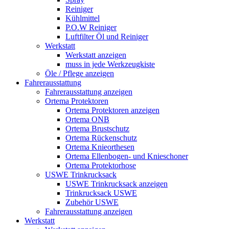
Reiniger
Kühlmittel
P.O.W Reiniger
Luftfilter Öl und Reiniger
Werkstatt
Werkstatt anzeigen
muss in jede Werkzeugkiste
Öle / Pflege anzeigen
Fahrerausstattung
Fahrerausstattung anzeigen
Ortema Protektoren
Ortema Protektoren anzeigen
Ortema ONB
Ortema Brustschutz
Ortema Rückenschutz
Ortema Knieorthesen
Ortema Ellenbogen- und Knieschoner
Ortema Protektorhose
USWE Trinkrucksack
USWE Trinkrucksack anzeigen
Trinkrucksack USWE
Zubehör USWE
Fahrerausstattung anzeigen
Werkstatt