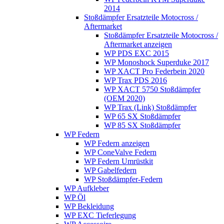
2014
Stoßdämpfer Ersatzteile Motocross /
Aftermarket
Stoßdämpfer Ersatzteile Motocross /
Aftermarket anzeigen
WP PDS EXC 2015
WP Monoshock Superduke 2017
WP XACT Pro Federbein 2020
WP Trax PDS 2016
WP XACT 5750 Stoßdämpfer
(OEM 2020)
WP Trax (Link) Stoßdämpfer
WP 65 SX Stoßdämpfer
WP 85 SX Stoßdämpfer
WP Federn
WP Federn anzeigen
WP ConeValve Federn
WP Federn Umrüstkit
WP Gabelfedern
WP Stoßdämpfer-Federn
WP Aufkleber
WP Öl
WP Bekleidung
WP EXC Tieferlegung