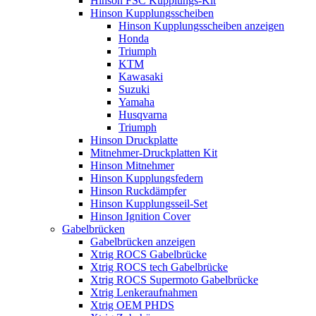
Hinson FSC Kupplungs-Kit
Hinson Kupplungsscheiben
Hinson Kupplungsscheiben anzeigen
Honda
Triumph
KTM
Kawasaki
Suzuki
Yamaha
Husqvarna
Triumph
Hinson Druckplatte
Mitnehmer-Druckplatten Kit
Hinson Mitnehmer
Hinson Kupplungsfedern
Hinson Ruckdämpfer
Hinson Kupplungsseil-Set
Hinson Ignition Cover
Gabelbrücken
Gabelbrücken anzeigen
Xtrig ROCS Gabelbrücke
Xtrig ROCS tech Gabelbrücke
Xtrig ROCS Supermoto Gabelbrücke
Xtrig Lenkeraufnahmen
Xtrig OEM PHDS