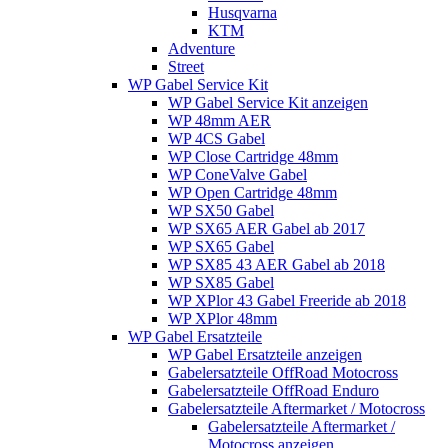
Husqvarna
KTM
Adventure
Street
WP Gabel Service Kit
WP Gabel Service Kit anzeigen
WP 48mm AER
WP 4CS Gabel
WP Close Cartridge 48mm
WP ConeValve Gabel
WP Open Cartridge 48mm
WP SX50 Gabel
WP SX65 AER Gabel ab 2017
WP SX65 Gabel
WP SX85 43 AER Gabel ab 2018
WP SX85 Gabel
WP XPlor 43 Gabel Freeride ab 2018
WP XPlor 48mm
WP Gabel Ersatzteile
WP Gabel Ersatzteile anzeigen
Gabelersatzteile OffRoad Motocross
Gabelersatzteile OffRoad Enduro
Gabelersatzteile Aftermarket / Motocross
Gabelersatzteile Aftermarket /
Motocross anzeigen