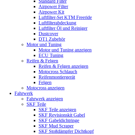
Standard Filter
Airpower Filter
Airpower Kit
Luftfilter-Set KTM Freeride
Luftfilterabdeckung
Luftfilter Öl und Reiniger
Dustcover
DT1 Zubehör
Motor und Tuning
Motor und Tuning anzeigen
ECU Tuning
Reifen & Felgen
Reifen & Felgen anzeigen
Motocross Schlauch
Reifenmontiergerät
Felgen
Motocross anzeigen
Fahrwerk
Fahrwerk anzeigen
SKF Teile
SKF Teile anzeigen
SKF Revisionskit Gabel
SKF Gabeldichtringe
SKF Mud Scraper
SKF Stoßdämpfer Dichtkopf