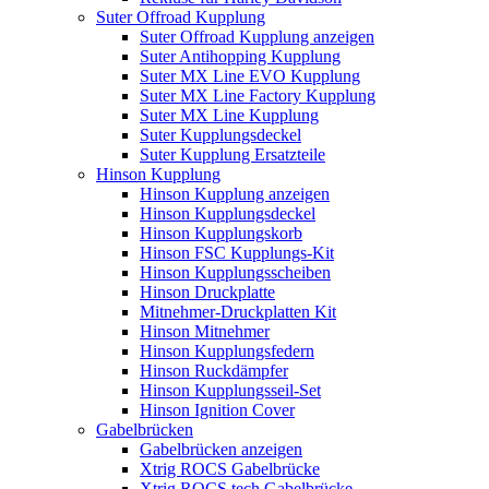
Suter Offroad Kupplung
Suter Offroad Kupplung anzeigen
Suter Antihopping Kupplung
Suter MX Line EVO Kupplung
Suter MX Line Factory Kupplung
Suter MX Line Kupplung
Suter Kupplungsdeckel
Suter Kupplung Ersatzteile
Hinson Kupplung
Hinson Kupplung anzeigen
Hinson Kupplungsdeckel
Hinson Kupplungskorb
Hinson FSC Kupplungs-Kit
Hinson Kupplungsscheiben
Hinson Druckplatte
Mitnehmer-Druckplatten Kit
Hinson Mitnehmer
Hinson Kupplungsfedern
Hinson Ruckdämpfer
Hinson Kupplungsseil-Set
Hinson Ignition Cover
Gabelbrücken
Gabelbrücken anzeigen
Xtrig ROCS Gabelbrücke
Xtrig ROCS tech Gabelbrücke