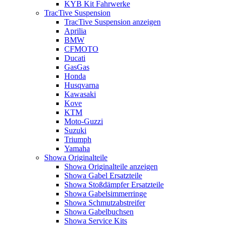
KYB Kit Fahrwerke
TracTive Suspension
TracTive Suspension anzeigen
Aprilia
BMW
CFMOTO
Ducati
GasGas
Honda
Husqvarna
Kawasaki
Kove
KTM
Moto-Guzzi
Suzuki
Triumph
Yamaha
Showa Originalteile
Showa Originalteile anzeigen
Showa Gabel Ersatzteile
Showa Stoßdämpfer Ersatzteile
Showa Gabelsimmerringe
Showa Schmutzabstreifer
Showa Gabelbuchsen
Showa Service Kits