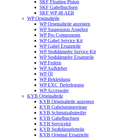
SKF Floating Piston
SKF Gabelbuchsen
SKF WP 48 AER
WP Originalteile
WP Originalteile anzeigen
WP Suspension Angebot
WP Pro Components
WP Gabel Service Kit
WP Gabel Ersatzteile
WP Stoßdämpfer Service Kit
WP Stoßdämpfer Ersatzteile
WP Federn
WP Aufkleber
WP Öl
WP Bekleidung
WP EXC Tieferlegung
WP Accessoire
KYB Originalteile
KYB Originalteile anzeigen
KYB Gabelsimmerringe
KYB Schmutzabstreifer
KYB Gabelbuchsen
KYB Servicekit
KYB Stoßdämpferteile
KYB Original Ersatzteile