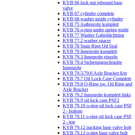
KYB 66 lock nut rebound base
valve
KYB 67 cylinder complete
KYB 68 washer inside cylinder
KYB 75 Außenrohr komplett
KYB 76 o-ring under spring guide
KYB 77 Washer Gabeldichtring
KYB 77.2 washer spacer
KYB 78 Snap Ring Oil Seal
KYB 79 Innenrohr komplett
KYB 79.3 Innenrohr einzeln
KYB 79.4 Sicherungsschraube
Innenrohr
KYB 79.5/79.6 Axle Bracket li/re
KYB 79.7 Oil Lock Case Complete
KYB 79.8 O-Ring zw. Oil Ring and
Axle Bracket
KYB 79.2 Innenrohr komplett links
KYB 79.9 oil lock case PSF2
KYB 79.10 o-ring oil lock case PSF
2 - bottom
KYB 79.11 o-ring oil lock case PSF
2 - top
KYB 79.12 packing base valve bolt
KYB 79.13 o-ring base valve bolt