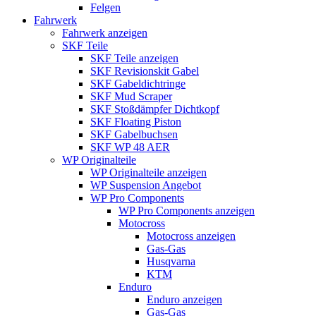
Felgen
Fahrwerk
Fahrwerk anzeigen
SKF Teile
SKF Teile anzeigen
SKF Revisionskit Gabel
SKF Gabeldichtringe
SKF Mud Scraper
SKF Stoßdämpfer Dichtkopf
SKF Floating Piston
SKF Gabelbuchsen
SKF WP 48 AER
WP Originalteile
WP Originalteile anzeigen
WP Suspension Angebot
WP Pro Components
WP Pro Components anzeigen
Motocross
Motocross anzeigen
Gas-Gas
Husqvarna
KTM
Enduro
Enduro anzeigen
Gas-Gas