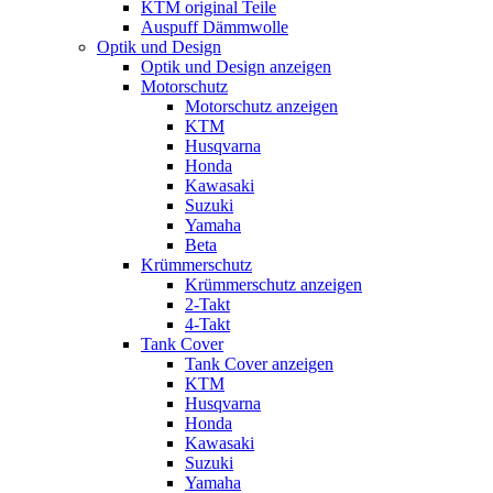
KTM original Teile
Auspuff Dämmwolle
Optik und Design
Optik und Design anzeigen
Motorschutz
Motorschutz anzeigen
KTM
Husqvarna
Honda
Kawasaki
Suzuki
Yamaha
Beta
Krümmerschutz
Krümmerschutz anzeigen
2-Takt
4-Takt
Tank Cover
Tank Cover anzeigen
KTM
Husqvarna
Honda
Kawasaki
Suzuki
Yamaha