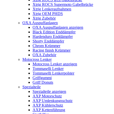
Xtrig ROCS Supermoto Gabelbrücke
Xtrig Lenkeraufnahmen
Xtrig OEM PHDS
Xtrig Zubehör
OXA Auspuffanlagen
OXA Auspuffanlagen anzeigen
Black Edition Enddämpfer
Hardenduro Enddämpfer
Shorty Enddämpfer
Chrom Krümmer
Racing finish Krümmer
OXA Zubehör
Motocross Lenker
Motocross Lenker anzeigen
Tommaselli Lenker
Tommaselli Lenkerpolster
Griffgummi
Griff Donuts
Spezialteile
Spezialteile anzeigen
AXP Motorschutz
AXP Umlenkungsschutz
AXP Kühlerschutz
AXP Kettenführung