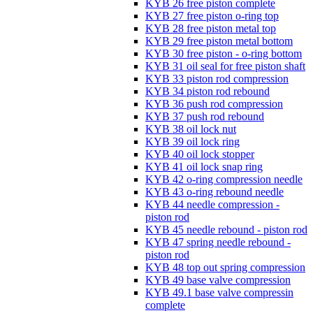
KYB 26 free piston complete
KYB 27 free piston o-ring top
KYB 28 free piston metal top
KYB 29 free piston metal bottom
KYB 30 free piston - o-ring bottom
KYB 31 oil seal for free piston shaft
KYB 33 piston rod compression
KYB 34 piston rod rebound
KYB 36 push rod compression
KYB 37 push rod rebound
KYB 38 oil lock nut
KYB 39 oil lock ring
KYB 40 oil lock stopper
KYB 41 oil lock snap ring
KYB 42 o-ring compression needle
KYB 43 o-ring rebound needle
KYB 44 needle compression -
piston rod
KYB 45 needle rebound - piston rod
KYB 47 spring needle rebound -
piston rod
KYB 48 top out spring compression
KYB 49 base valve compression
KYB 49.1 base valve compressin
complete