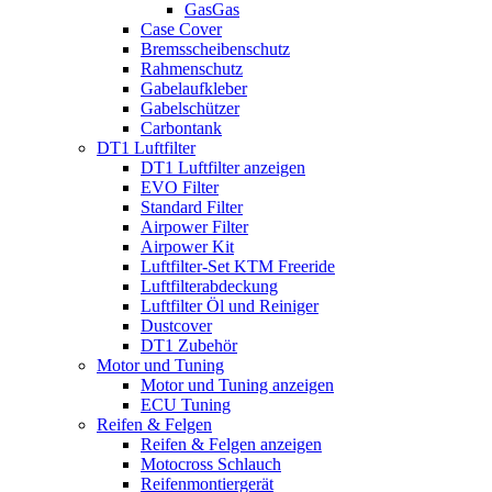
GasGas
Case Cover
Bremsscheibenschutz
Rahmenschutz
Gabelaufkleber
Gabelschützer
Carbontank
DT1 Luftfilter
DT1 Luftfilter anzeigen
EVO Filter
Standard Filter
Airpower Filter
Airpower Kit
Luftfilter-Set KTM Freeride
Luftfilterabdeckung
Luftfilter Öl und Reiniger
Dustcover
DT1 Zubehör
Motor und Tuning
Motor und Tuning anzeigen
ECU Tuning
Reifen & Felgen
Reifen & Felgen anzeigen
Motocross Schlauch
Reifenmontiergerät