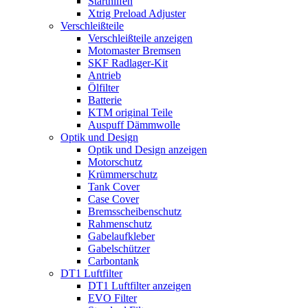
Starthilfen
Xtrig Preload Adjuster
Verschleißteile
Verschleißteile anzeigen
Motomaster Bremsen
SKF Radlager-Kit
Antrieb
Ölfilter
Batterie
KTM original Teile
Auspuff Dämmwolle
Optik und Design
Optik und Design anzeigen
Motorschutz
Krümmerschutz
Tank Cover
Case Cover
Bremsscheibenschutz
Rahmenschutz
Gabelaufkleber
Gabelschützer
Carbontank
DT1 Luftfilter
DT1 Luftfilter anzeigen
EVO Filter