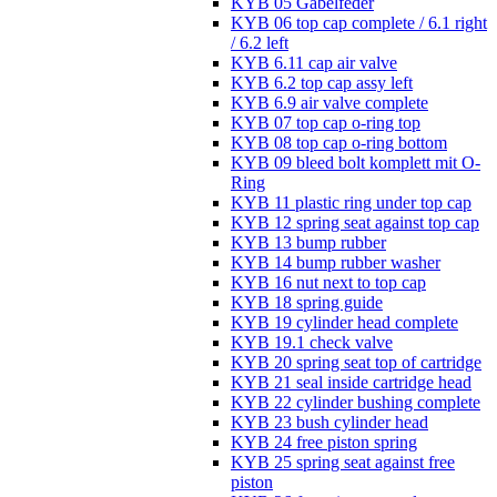
KYB 05 Gabelfeder
KYB 06 top cap complete / 6.1 right
/ 6.2 left
KYB 6.11 cap air valve
KYB 6.2 top cap assy left
KYB 6.9 air valve complete
KYB 07 top cap o-ring top
KYB 08 top cap o-ring bottom
KYB 09 bleed bolt komplett mit O-
Ring
KYB 11 plastic ring under top cap
KYB 12 spring seat against top cap
KYB 13 bump rubber
KYB 14 bump rubber washer
KYB 16 nut next to top cap
KYB 18 spring guide
KYB 19 cylinder head complete
KYB 19.1 check valve
KYB 20 spring seat top of cartridge
KYB 21 seal inside cartridge head
KYB 22 cylinder bushing complete
KYB 23 bush cylinder head
KYB 24 free piston spring
KYB 25 spring seat against free
piston