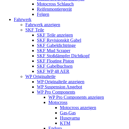
Motocross Schlauch
Reifenmontiergerät
Felgen
Fahrwerk
Fahrwerk anzeigen
SKF Teile
SKF Teile anzeigen
SKF Revisionskit Gabel
SKF Gabeldichtringe
SKF Mud Scraper
SKF Stoßdämpfer Dichtkopf
SKF Floating Piston
SKF Gabelbuchsen
SKF WP 48 AER
WP Originalteile
WP Originalteile anzeigen
WP Suspension Angebot
WP Pro Components
WP Pro Components anzeigen
Motocross
Motocross anzeigen
Gas-Gas
Husqvarna
KTM
Enduro