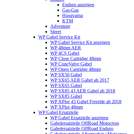
Enduro anzeigen
Gas-Gas
Husqvarna
KTM
Adventure
Street
WP Gabel Service Kit
WP Gabel Service Kit anzeigen
WP 48mm AER
WP 4CS Gabel
WP Close Cartridge 48mm
WP ConeValve Gabel
WP Open Cartridge 48mm
WP SX50 Gabel
WP SX65 AER Gabel ab 2017
WP SX65 Gabel
WP SX85 43 AER Gabel ab 2018
WP SX85 Gabel
WP XPlor 43 Gabel Freeride ab 2018
WP XPlor 48mm
WP Gabel Ersatzteile
WP Gabel Ersatzteile anzeigen
Gabelersatzteile OffRoad Motocross
Gabelersatzteile OffRoad Enduro
Gabelersatzteile Aftermarket / Motocross