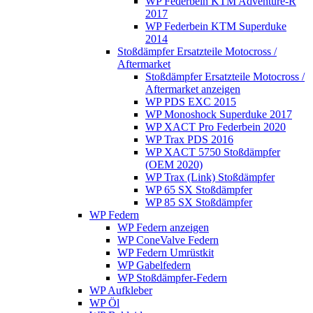
WP Federbein KTM Adventure-R
2017
WP Federbein KTM Superduke
2014
Stoßdämpfer Ersatzteile Motocross /
Aftermarket
Stoßdämpfer Ersatzteile Motocross /
Aftermarket anzeigen
WP PDS EXC 2015
WP Monoshock Superduke 2017
WP XACT Pro Federbein 2020
WP Trax PDS 2016
WP XACT 5750 Stoßdämpfer
(OEM 2020)
WP Trax (Link) Stoßdämpfer
WP 65 SX Stoßdämpfer
WP 85 SX Stoßdämpfer
WP Federn
WP Federn anzeigen
WP ConeValve Federn
WP Federn Umrüstkit
WP Gabelfedern
WP Stoßdämpfer-Federn
WP Aufkleber
WP Öl