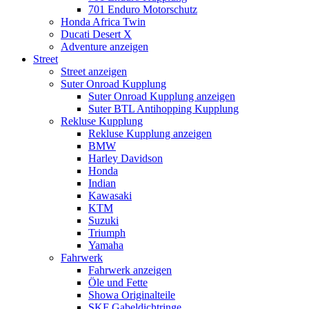
701 Enduro Motorschutz
Honda Africa Twin
Ducati Desert X
Adventure anzeigen
Street
Street anzeigen
Suter Onroad Kupplung
Suter Onroad Kupplung anzeigen
Suter BTL Antihopping Kupplung
Rekluse Kupplung
Rekluse Kupplung anzeigen
BMW
Harley Davidson
Honda
Indian
Kawasaki
KTM
Suzuki
Triumph
Yamaha
Fahrwerk
Fahrwerk anzeigen
Öle und Fette
Showa Originalteile
SKF Gabeldichtringe