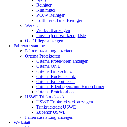
Reiniger
Kühlmittel
P.O.W Reiniger
Luftfilter Öl und Reiniger
Werkstatt
Werkstatt anzeigen
muss in jede Werkzeugkiste
Öle / Pflege anzeigen
Fahrerausstattung
Fahrerausstattung anzeigen
Ortema Protektoren
Ortema Protektoren anzeigen
Ortema ONB
Ortema Brustschutz
Ortema Rückenschutz
Ortema Knieorthesen
Ortema Ellenbogen- und Knieschoner
Ortema Protektorhose
USWE Trinkrucksack
USWE Trinkrucksack anzeigen
Trinkrucksack USWE
Zubehör USWE
Fahrerausstattung anzeigen
Werkstatt