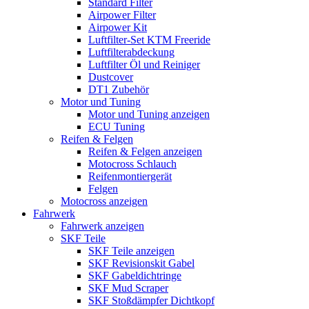
Standard Filter
Airpower Filter
Airpower Kit
Luftfilter-Set KTM Freeride
Luftfilterabdeckung
Luftfilter Öl und Reiniger
Dustcover
DT1 Zubehör
Motor und Tuning
Motor und Tuning anzeigen
ECU Tuning
Reifen & Felgen
Reifen & Felgen anzeigen
Motocross Schlauch
Reifenmontiergerät
Felgen
Motocross anzeigen
Fahrwerk
Fahrwerk anzeigen
SKF Teile
SKF Teile anzeigen
SKF Revisionskit Gabel
SKF Gabeldichtringe
SKF Mud Scraper
SKF Stoßdämpfer Dichtkopf