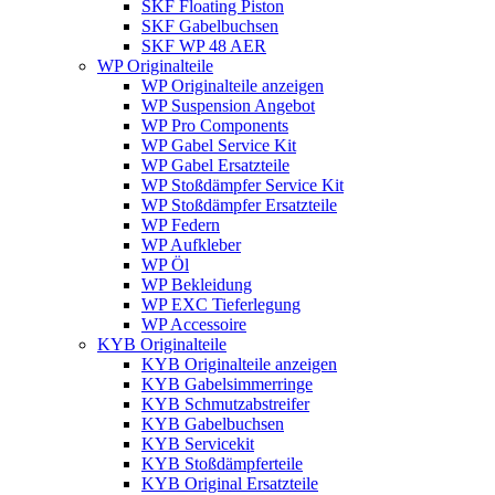
SKF Floating Piston
SKF Gabelbuchsen
SKF WP 48 AER
WP Originalteile
WP Originalteile anzeigen
WP Suspension Angebot
WP Pro Components
WP Gabel Service Kit
WP Gabel Ersatzteile
WP Stoßdämpfer Service Kit
WP Stoßdämpfer Ersatzteile
WP Federn
WP Aufkleber
WP Öl
WP Bekleidung
WP EXC Tieferlegung
WP Accessoire
KYB Originalteile
KYB Originalteile anzeigen
KYB Gabelsimmerringe
KYB Schmutzabstreifer
KYB Gabelbuchsen
KYB Servicekit
KYB Stoßdämpferteile
KYB Original Ersatzteile