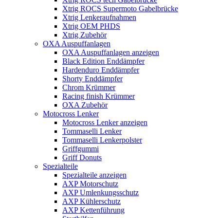
Xtrig ROCS Supermoto Gabelbrücke
Xtrig Lenkeraufnahmen
Xtrig OEM PHDS
Xtrig Zubehör
OXA Auspuffanlagen
OXA Auspuffanlagen anzeigen
Black Edition Enddämpfer
Hardenduro Enddämpfer
Shorty Enddämpfer
Chrom Krümmer
Racing finish Krümmer
OXA Zubehör
Motocross Lenker
Motocross Lenker anzeigen
Tommaselli Lenker
Tommaselli Lenkerpolster
Griffgummi
Griff Donuts
Spezialteile
Spezialteile anzeigen
AXP Motorschutz
AXP Umlenkungsschutz
AXP Kühlerschutz
AXP Kettenführung