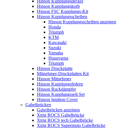
Hinson Kupplungsdeckel
Hinson Kupplungskorb
Hinson FSC Kupplungs-Kit
Hinson Kupplungsscheiben
Hinson Kupplungsscheiben anzeigen
Honda
Triumph
KTM
Kawasaki
Suzuki
Yamaha
Husqvarna
Triumph
Hinson Druckplatte
Mitnehmer-Druckplatten Kit
Hinson Mitnehmer
Hinson Kupplungsfedern
Hinson Ruckdämpfer
Hinson Kupplungsseil-Set
Hinson Ignition Cover
Gabelbrücken
Gabelbrücken anzeigen
Xtrig ROCS Gabelbrücke
Xtrig ROCS tech Gabelbrücke
Xtrig ROCS Supermoto Gabelbrücke