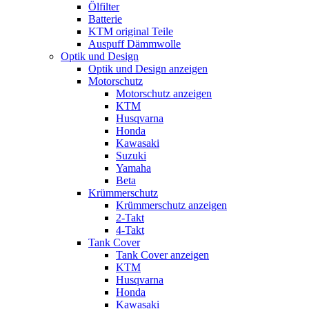
Ölfilter
Batterie
KTM original Teile
Auspuff Dämmwolle
Optik und Design
Optik und Design anzeigen
Motorschutz
Motorschutz anzeigen
KTM
Husqvarna
Honda
Kawasaki
Suzuki
Yamaha
Beta
Krümmerschutz
Krümmerschutz anzeigen
2-Takt
4-Takt
Tank Cover
Tank Cover anzeigen
KTM
Husqvarna
Honda
Kawasaki