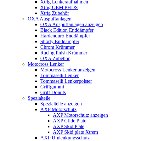
Xtrig Lenkeraufnahmen
Xtrig OEM PHDS
Xtrig Zubehör
OXA Auspuffanlagen
OXA Auspuffanlagen anzeigen
Black Edition Enddämpfer
Hardenduro Enddämpfer
Shorty Enddämpfer
Chrom Krümmer
Racing finish Krümmer
OXA Zubehör
Motocross Lenker
Motocross Lenker anzeigen
Tommaselli Lenker
Tommaselli Lenkerpolster
Griffgummi
Griff Donuts
Spezialteile
Spezialteile anzeigen
AXP Motorschutz
AXP Motorschutz anzeigen
AXP Glide Plate
AXP Skid Plate
AXP Skid plate Xtrem
AXP Umlenkungsschutz