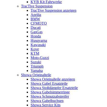
KYB Kit Fahrwerke
TracTive Suspension
TracTive Suspension anzeigen
Aprilia
BMW
CFMOTO
Ducati
GasGas
Honda
Husqvarna
Kawasaki
Kove
KTM
Moto-Guzzi
Suzuki
Triumph
Yamaha
Showa Originalteile
Showa Originalteile anzeigen
Showa Gabel Ersatzteile
Showa Stoßdämpfer Ersatzteile
Showa Gabelsimmerringe
Showa Schmutzabstreifer
Showa Gabelbuchsen
Showa Service Kits