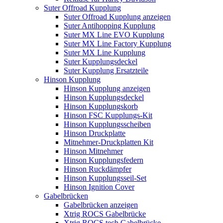
Suter Offroad Kupplung
Suter Offroad Kupplung anzeigen
Suter Antihopping Kupplung
Suter MX Line EVO Kupplung
Suter MX Line Factory Kupplung
Suter MX Line Kupplung
Suter Kupplungsdeckel
Suter Kupplung Ersatzteile
Hinson Kupplung
Hinson Kupplung anzeigen
Hinson Kupplungsdeckel
Hinson Kupplungskorb
Hinson FSC Kupplungs-Kit
Hinson Kupplungsscheiben
Hinson Druckplatte
Mitnehmer-Druckplatten Kit
Hinson Mitnehmer
Hinson Kupplungsfedern
Hinson Ruckdämpfer
Hinson Kupplungsseil-Set
Hinson Ignition Cover
Gabelbrücken
Gabelbrücken anzeigen
Xtrig ROCS Gabelbrücke
Xtrig ROCS tech Gabelbrücke