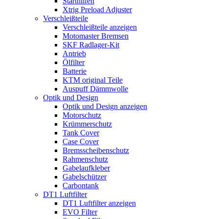
Starthilfen
Xtrig Preload Adjuster
Verschleißteile
Verschleißteile anzeigen
Motomaster Bremsen
SKF Radlager-Kit
Antrieb
Ölfilter
Batterie
KTM original Teile
Auspuff Dämmwolle
Optik und Design
Optik und Design anzeigen
Motorschutz
Krümmerschutz
Tank Cover
Case Cover
Bremsscheibenschutz
Rahmenschutz
Gabelaufkleber
Gabelschützer
Carbontank
DT1 Luftfilter
DT1 Luftfilter anzeigen
EVO Filter