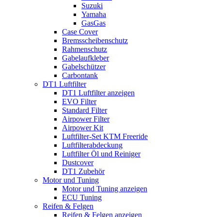
Suzuki
Yamaha
GasGas
Case Cover
Bremsscheibenschutz
Rahmenschutz
Gabelaufkleber
Gabelschützer
Carbontank
DT1 Luftfilter
DT1 Luftfilter anzeigen
EVO Filter
Standard Filter
Airpower Filter
Airpower Kit
Luftfilter-Set KTM Freeride
Luftfilterabdeckung
Luftfilter Öl und Reiniger
Dustcover
DT1 Zubehör
Motor und Tuning
Motor und Tuning anzeigen
ECU Tuning
Reifen & Felgen
Reifen & Felgen anzeigen