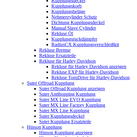
Kupplungsdeckel
Kupplungskorb
Kupplungsbeläge
Nehmerzylinder Schutz
Dichtung Kupplungsdeckel
Manual Slave Cylinder
Rekluse Öl
Kupplungsruckdämpfer
RadiusCX Kupplungsverschleißkit
Rekluse Bremse
Rekluse Ersatzteile
Rekluse für Harley Davidson
Rekluse für Harley Davidson anzeigen
Rekluse EXP für Harley-Davidson
Rekluse TorqDrive für Harley-Davidson
Suter Offroad Kupplung
Suter Offroad Kupplung anzeigen
Suter Antihopping Kupplung
Suter MX Line EVO Kupplung
Suter MX Line Factory Kupplung
Suter MX Line Kupplung
Suter Kupplungsdeckel
Suter Kupplung Ersatzteile
Hinson Kupplung
Hinson Kupplung anzeigen