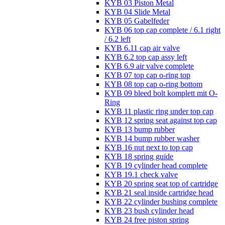
KYB 03 Piston Metal
KYB 04 Slide Metal
KYB 05 Gabelfeder
KYB 06 top cap complete / 6.1 right
/ 6.2 left
KYB 6.11 cap air valve
KYB 6.2 top cap assy left
KYB 6.9 air valve complete
KYB 07 top cap o-ring top
KYB 08 top cap o-ring bottom
KYB 09 bleed bolt komplett mit O-
Ring
KYB 11 plastic ring under top cap
KYB 12 spring seat against top cap
KYB 13 bump rubber
KYB 14 bump rubber washer
KYB 16 nut next to top cap
KYB 18 spring guide
KYB 19 cylinder head complete
KYB 19.1 check valve
KYB 20 spring seat top of cartridge
KYB 21 seal inside cartridge head
KYB 22 cylinder bushing complete
KYB 23 bush cylinder head
KYB 24 free piston spring