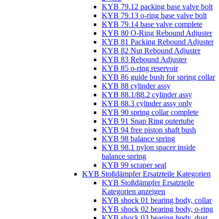
KYB 79.12 packing base valve bolt
KYB 79.13 o-ring base valve bolt
KYB 79.14 base valve complete
KYB 80 O-Ring Rebound Adjuster
KYB 81 Packing Rebound Adjuster
KYB 82 Nut Rebound Adjuster
KYB 83 Rebound Adjuster
KYB 85 o-ring reservoir
KYB 86 guide bush for spring collar
KYB 88 cylinder assy
KYB 88.1/88.2 cylinder assy
KYB 88.3 cylinder assy only
KYB 90 spring collar complete
KYB 91 Snap Ring outertube
KYB 94 free piston shaft bush
KYB 98 balance spring
KYB 98.1 nylon spacer inside
balance spring
KYB 99 scraper seal
KYB Stoßdämpfer Ersatzteile Kategorien
KYB Stoßdämpfer Ersatzteile
Kategorien anzeigen
KYB shock 01 bearing body, collar
KYB shock 02 bearing body, o-ring
KYB shock 03 bearing body, dust