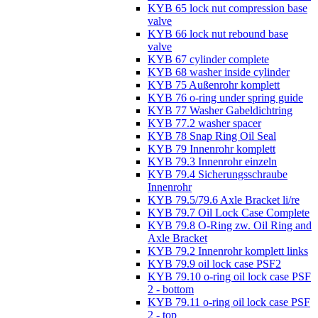
KYB 65 lock nut compression base
valve
KYB 66 lock nut rebound base
valve
KYB 67 cylinder complete
KYB 68 washer inside cylinder
KYB 75 Außenrohr komplett
KYB 76 o-ring under spring guide
KYB 77 Washer Gabeldichtring
KYB 77.2 washer spacer
KYB 78 Snap Ring Oil Seal
KYB 79 Innenrohr komplett
KYB 79.3 Innenrohr einzeln
KYB 79.4 Sicherungsschraube
Innenrohr
KYB 79.5/79.6 Axle Bracket li/re
KYB 79.7 Oil Lock Case Complete
KYB 79.8 O-Ring zw. Oil Ring and
Axle Bracket
KYB 79.2 Innenrohr komplett links
KYB 79.9 oil lock case PSF2
KYB 79.10 o-ring oil lock case PSF
2 - bottom
KYB 79.11 o-ring oil lock case PSF
2 - top