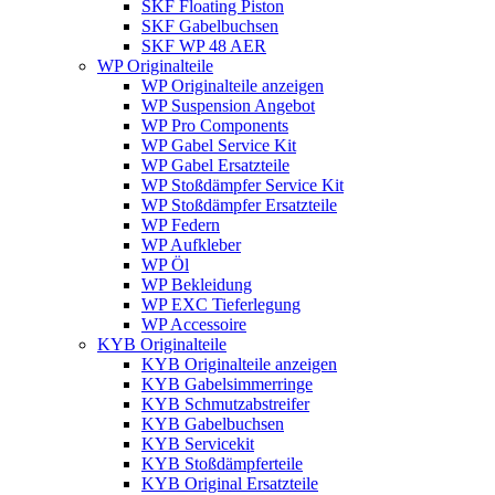
SKF Floating Piston
SKF Gabelbuchsen
SKF WP 48 AER
WP Originalteile
WP Originalteile anzeigen
WP Suspension Angebot
WP Pro Components
WP Gabel Service Kit
WP Gabel Ersatzteile
WP Stoßdämpfer Service Kit
WP Stoßdämpfer Ersatzteile
WP Federn
WP Aufkleber
WP Öl
WP Bekleidung
WP EXC Tieferlegung
WP Accessoire
KYB Originalteile
KYB Originalteile anzeigen
KYB Gabelsimmerringe
KYB Schmutzabstreifer
KYB Gabelbuchsen
KYB Servicekit
KYB Stoßdämpferteile
KYB Original Ersatzteile