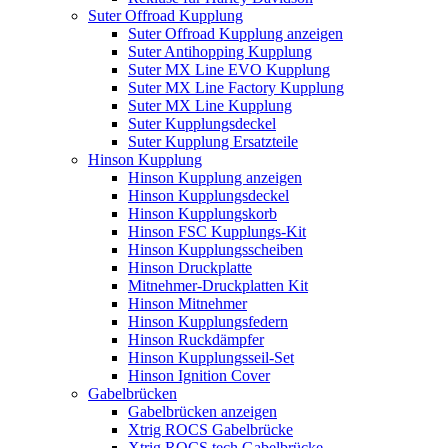
Suter Offroad Kupplung
Suter Offroad Kupplung anzeigen
Suter Antihopping Kupplung
Suter MX Line EVO Kupplung
Suter MX Line Factory Kupplung
Suter MX Line Kupplung
Suter Kupplungsdeckel
Suter Kupplung Ersatzteile
Hinson Kupplung
Hinson Kupplung anzeigen
Hinson Kupplungsdeckel
Hinson Kupplungskorb
Hinson FSC Kupplungs-Kit
Hinson Kupplungsscheiben
Hinson Druckplatte
Mitnehmer-Druckplatten Kit
Hinson Mitnehmer
Hinson Kupplungsfedern
Hinson Ruckdämpfer
Hinson Kupplungsseil-Set
Hinson Ignition Cover
Gabelbrücken
Gabelbrücken anzeigen
Xtrig ROCS Gabelbrücke
Xtrig ROCS tech Gabelbrücke