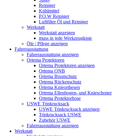
Reiniger
Kühlmittel
P.O.W Reiniger
Luftfilter Öl und Reiniger
Werkstatt
Werkstatt anzeigen
muss in jede Werkzeugkiste
Öle / Pflege anzeigen
Fahrerausstattung
Fahrerausstattung anzeigen
Ortema Protektoren
Ortema Protektoren anzeigen
Ortema ONB
Ortema Brustschutz
Ortema Rückenschutz
Ortema Knieorthesen
Ortema Ellenbogen- und Knieschoner
Ortema Protektorhose
USWE Trinkrucksack
USWE Trinkrucksack anzeigen
Trinkrucksack USWE
Zubehör USWE
Fahrerausstattung anzeigen
Werkstatt