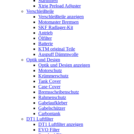
Starthilfen
Xtrig Preload Adjuster
Verschleißteile
Verschleißteile anzeigen
Motomaster Bremsen
SKF Radlager-Kit
Antrieb
Ölfilter
Batterie
KTM original Teile
Auspuff Dämmwolle
Optik und Design
Optik und Design anzeigen
Motorschutz
Krümmerschutz
Tank Cover
Case Cover
Bremsscheibenschutz
Rahmenschutz
Gabelaufkleber
Gabelschützer
Carbontank
DT1 Luftfilter
DT1 Luftfilter anzeigen
EVO Filter