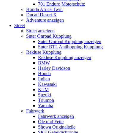
701 Enduro Motorschutz
Honda Africa Twin
Ducati Desert X
Adventure anzeigen
Street
Street anzeigen
Suter Onroad Kupplung
Suter Onroad Kupplung anzeigen
Suter BTL Antihopping Kupplung
Rekluse Kupplung
Rekluse Kupplung anzeigen
BMW
Harley Davidson
Honda
Indian
Kawasaki
KTM
Suzuki
Triumph
Yamaha
Fahrwerk
Fahrwerk anzeigen
Öle und Fette
Showa Originalteile
SKF Gabeldichtringe