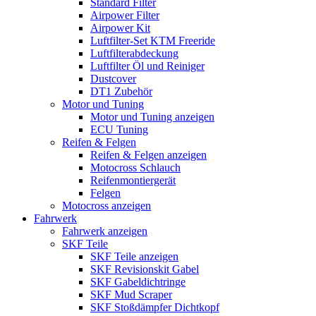
Standard Filter
Airpower Filter
Airpower Kit
Luftfilter-Set KTM Freeride
Luftfilterabdeckung
Luftfilter Öl und Reiniger
Dustcover
DT1 Zubehör
Motor und Tuning
Motor und Tuning anzeigen
ECU Tuning
Reifen & Felgen
Reifen & Felgen anzeigen
Motocross Schlauch
Reifenmontiergerät
Felgen
Motocross anzeigen
Fahrwerk
Fahrwerk anzeigen
SKF Teile
SKF Teile anzeigen
SKF Revisionskit Gabel
SKF Gabeldichtringe
SKF Mud Scraper
SKF Stoßdämpfer Dichtkopf