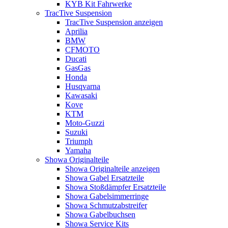
KYB Kit Fahrwerke
TracTive Suspension
TracTive Suspension anzeigen
Aprilia
BMW
CFMOTO
Ducati
GasGas
Honda
Husqvarna
Kawasaki
Kove
KTM
Moto-Guzzi
Suzuki
Triumph
Yamaha
Showa Originalteile
Showa Originalteile anzeigen
Showa Gabel Ersatzteile
Showa Stoßdämpfer Ersatzteile
Showa Gabelsimmerringe
Showa Schmutzabstreifer
Showa Gabelbuchsen
Showa Service Kits