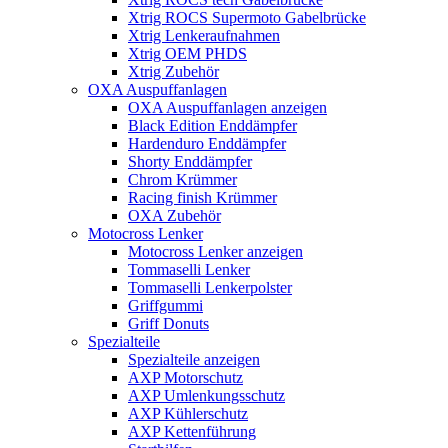
Xtrig ROCS Supermoto Gabelbrücke
Xtrig Lenkeraufnahmen
Xtrig OEM PHDS
Xtrig Zubehör
OXA Auspuffanlagen
OXA Auspuffanlagen anzeigen
Black Edition Enddämpfer
Hardenduro Enddämpfer
Shorty Enddämpfer
Chrom Krümmer
Racing finish Krümmer
OXA Zubehör
Motocross Lenker
Motocross Lenker anzeigen
Tommaselli Lenker
Tommaselli Lenkerpolster
Griffgummi
Griff Donuts
Spezialteile
Spezialteile anzeigen
AXP Motorschutz
AXP Umlenkungsschutz
AXP Kühlerschutz
AXP Kettenführung