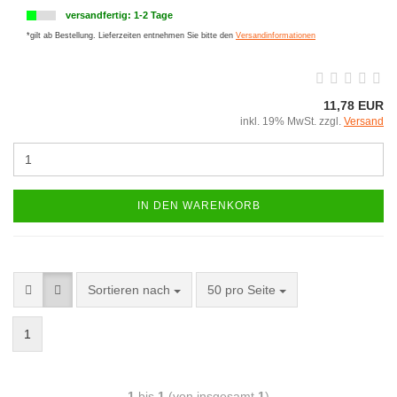
versandfertig: 1-2 Tage
*gilt ab Bestellung. Lieferzeiten entnehmen Sie bitte den
Versandinformationen
11,78 EUR
inkl. 19% MwSt. zzgl.
Versand
IN DEN WARENKORB
Sortieren nach
50 pro Seite
1
1
bis
1
(von insgesamt
1
)