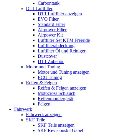
Carbontank
DT1 Luftfilter
DT1 Luftfilter anzeigen
EVO Filter
Standard Filter
Airpower Filter
Airpower Kit
Luftfilter-Set KTM Freeride
Luftfilterabdeckung
Luftfilter Öl und Reiniger
Dustcover
DT1 Zubehör
Motor und Tuning
Motor und Tuning anzeigen
ECU Tuning
Reifen & Felgen
Reifen & Felgen anzeigen
Motocross Schlauch
Reifenmontiergerät
Felgen
Fahrwerk
Fahrwerk anzeigen
SKF Teile
SKF Teile anzeigen
SKF Revisionskit Gabel