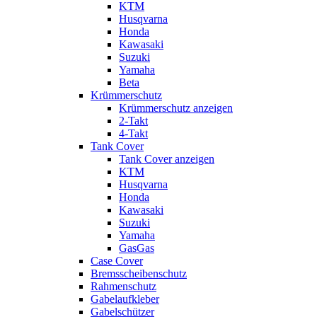
KTM
Husqvarna
Honda
Kawasaki
Suzuki
Yamaha
Beta
Krümmerschutz
Krümmerschutz anzeigen
2-Takt
4-Takt
Tank Cover
Tank Cover anzeigen
KTM
Husqvarna
Honda
Kawasaki
Suzuki
Yamaha
GasGas
Case Cover
Bremsscheibenschutz
Rahmenschutz
Gabelaufkleber
Gabelschützer