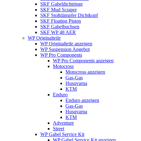
SKF Gabeldichtringe
SKF Mud Scraper
SKF Stoßdämpfer Dichtkopf
SKF Floating Piston
SKF Gabelbuchsen
SKF WP 48 AER
WP Originalteile
WP Originalteile anzeigen
WP Suspension Angebot
WP Pro Components
WP Pro Components anzeigen
Motocross
Motocross anzeigen
Gas-Gas
Husqvarna
KTM
Enduro
Enduro anzeigen
Gas-Gas
Husqvarna
KTM
Adventure
Street
WP Gabel Service Kit
WP Gabel Service Kit anzeigen