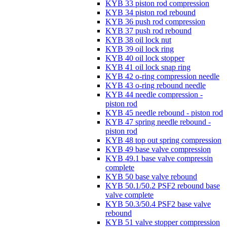
KYB 33 piston rod compression
KYB 34 piston rod rebound
KYB 36 push rod compression
KYB 37 push rod rebound
KYB 38 oil lock nut
KYB 39 oil lock ring
KYB 40 oil lock stopper
KYB 41 oil lock snap ring
KYB 42 o-ring compression needle
KYB 43 o-ring rebound needle
KYB 44 needle compression -
piston rod
KYB 45 needle rebound - piston rod
KYB 47 spring needle rebound -
piston rod
KYB 48 top out spring compression
KYB 49 base valve compression
KYB 49.1 base valve compressin
complete
KYB 50 base valve rebound
KYB 50.1/50.2 PSF2 rebound base
valve complete
KYB 50.3/50.4 PSF2 base valve
rebound
KYB 51 valve stopper compression