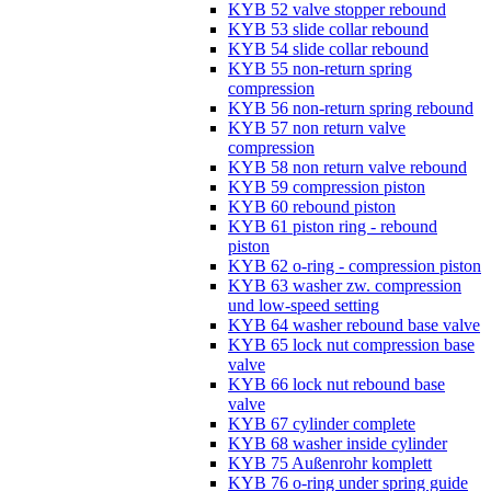
KYB 52 valve stopper rebound
KYB 53 slide collar rebound
KYB 54 slide collar rebound
KYB 55 non-return spring
compression
KYB 56 non-return spring rebound
KYB 57 non return valve
compression
KYB 58 non return valve rebound
KYB 59 compression piston
KYB 60 rebound piston
KYB 61 piston ring - rebound
piston
KYB 62 o-ring - compression piston
KYB 63 washer zw. compression
und low-speed setting
KYB 64 washer rebound base valve
KYB 65 lock nut compression base
valve
KYB 66 lock nut rebound base
valve
KYB 67 cylinder complete
KYB 68 washer inside cylinder
KYB 75 Außenrohr komplett
KYB 76 o-ring under spring guide