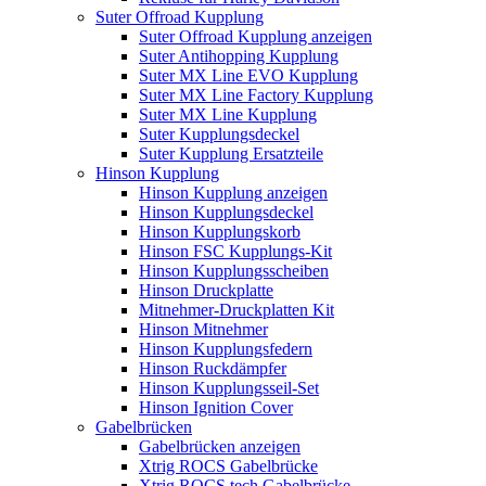
Suter Offroad Kupplung
Suter Offroad Kupplung anzeigen
Suter Antihopping Kupplung
Suter MX Line EVO Kupplung
Suter MX Line Factory Kupplung
Suter MX Line Kupplung
Suter Kupplungsdeckel
Suter Kupplung Ersatzteile
Hinson Kupplung
Hinson Kupplung anzeigen
Hinson Kupplungsdeckel
Hinson Kupplungskorb
Hinson FSC Kupplungs-Kit
Hinson Kupplungsscheiben
Hinson Druckplatte
Mitnehmer-Druckplatten Kit
Hinson Mitnehmer
Hinson Kupplungsfedern
Hinson Ruckdämpfer
Hinson Kupplungsseil-Set
Hinson Ignition Cover
Gabelbrücken
Gabelbrücken anzeigen
Xtrig ROCS Gabelbrücke
Xtrig ROCS tech Gabelbrücke