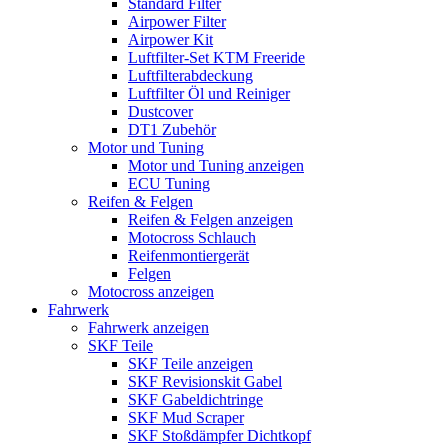
Standard Filter
Airpower Filter
Airpower Kit
Luftfilter-Set KTM Freeride
Luftfilterabdeckung
Luftfilter Öl und Reiniger
Dustcover
DT1 Zubehör
Motor und Tuning
Motor und Tuning anzeigen
ECU Tuning
Reifen & Felgen
Reifen & Felgen anzeigen
Motocross Schlauch
Reifenmontiergerät
Felgen
Motocross anzeigen
Fahrwerk
Fahrwerk anzeigen
SKF Teile
SKF Teile anzeigen
SKF Revisionskit Gabel
SKF Gabeldichtringe
SKF Mud Scraper
SKF Stoßdämpfer Dichtkopf