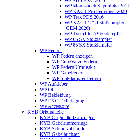
WP PDS EXC 2015
WP Monoshock Superduke 2017
WP XACT Pro Federbein 2020
WP Trax PDS 2016
WP XACT 5750 Stoßdämpfer
(OEM 2020)
WP Trax (Link) Stoßdämpfer
WP 65 SX Stoßdämpfer
WP 85 SX Stoßdämpfer
WP Federn
WP Federn anzeigen
WP ConeValve Federn
WP Federn Umrüstkit
WP Gabelfedern
WP Stoßdämpfer-Federn
WP Aufkleber
WP Öl
WP Bekleidung
WP EXC Tieferlegung
WP Accessoire
KYB Originalteile
KYB Originalteile anzeigen
KYB Gabelsimmerringe
KYB Schmutzabstreifer
KYB Gabelbuchsen