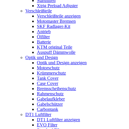
Starthilfen
Xtrig Preload Adjuster
Verschleißteile
Verschleißteile anzeigen
Motomaster Bremsen
SKF Radlager-Kit
Antrieb
Ölfilter
Batterie
KTM original Teile
Auspuff Dämmwolle
Optik und Design
Optik und Design anzeigen
Motorschutz
Krümmerschutz
Tank Cover
Case Cover
Bremsscheibenschutz
Rahmenschutz
Gabelaufkleber
Gabelschützer
Carbontank
DT1 Luftfilter
DT1 Luftfilter anzeigen
EVO Filter