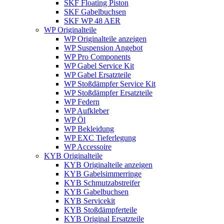
SKF Floating Piston
SKF Gabelbuchsen
SKF WP 48 AER
WP Originalteile
WP Originalteile anzeigen
WP Suspension Angebot
WP Pro Components
WP Gabel Service Kit
WP Gabel Ersatzteile
WP Stoßdämpfer Service Kit
WP Stoßdämpfer Ersatzteile
WP Federn
WP Aufkleber
WP Öl
WP Bekleidung
WP EXC Tieferlegung
WP Accessoire
KYB Originalteile
KYB Originalteile anzeigen
KYB Gabelsimmerringe
KYB Schmutzabstreifer
KYB Gabelbuchsen
KYB Servicekit
KYB Stoßdämpferteile
KYB Original Ersatzteile