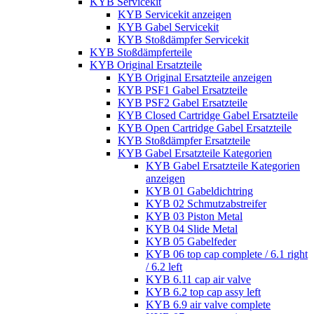
KYB Servicekit
KYB Servicekit anzeigen
KYB Gabel Servicekit
KYB Stoßdämpfer Servicekit
KYB Stoßdämpferteile
KYB Original Ersatzteile
KYB Original Ersatzteile anzeigen
KYB PSF1 Gabel Ersatzteile
KYB PSF2 Gabel Ersatzteile
KYB Closed Cartridge Gabel Ersatzteile
KYB Open Cartridge Gabel Ersatzteile
KYB Stoßdämpfer Ersatzteile
KYB Gabel Ersatzteile Kategorien
KYB Gabel Ersatzteile Kategorien
anzeigen
KYB 01 Gabeldichtring
KYB 02 Schmutzabstreifer
KYB 03 Piston Metal
KYB 04 Slide Metal
KYB 05 Gabelfeder
KYB 06 top cap complete / 6.1 right
/ 6.2 left
KYB 6.11 cap air valve
KYB 6.2 top cap assy left
KYB 6.9 air valve complete