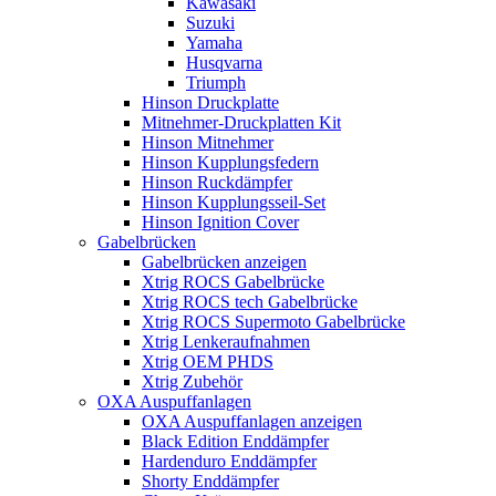
Kawasaki
Suzuki
Yamaha
Husqvarna
Triumph
Hinson Druckplatte
Mitnehmer-Druckplatten Kit
Hinson Mitnehmer
Hinson Kupplungsfedern
Hinson Ruckdämpfer
Hinson Kupplungsseil-Set
Hinson Ignition Cover
Gabelbrücken
Gabelbrücken anzeigen
Xtrig ROCS Gabelbrücke
Xtrig ROCS tech Gabelbrücke
Xtrig ROCS Supermoto Gabelbrücke
Xtrig Lenkeraufnahmen
Xtrig OEM PHDS
Xtrig Zubehör
OXA Auspuffanlagen
OXA Auspuffanlagen anzeigen
Black Edition Enddämpfer
Hardenduro Enddämpfer
Shorty Enddämpfer