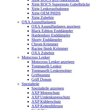
Xtrig ROCS Supermoto Gabelbrücke
Xtrig Lenkeraufnahmen
Xtrig OEM PHDS
Xtrig Zubehör
OXA Auspuffanlagen
OXA Auspuffanlagen anzeigen
Black Edition Enddämpfer
Hardenduro Enddämpfer
Shorty Enddämpfer
Chrom Krümmer
Racing finish Krümmer
OXA Zubehör
Motocross Lenker
Motocross Lenker anzeigen
Tommaselli Lenker
Tommaselli Lenkerpolster
Griffgummi
Griff Donuts
Spezialteile
Spezialteile anzeigen
AXP Motorschutz
AXP Umlenkungsschutz
AXP Kühlerschutz
AXP Kettenführung