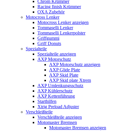
Chrom Krümmer
Racing finish Krümmer
OXA Zubehör
Motocross Lenker
Motocross Lenker anzeigen
Tommaselli Lenker
Tommaselli Lenkerpolster
Griffgummi
Griff Donuts
Spezialteile
Spezialteile anzeigen
AXP Motorschutz
AXP Motorschutz anzeigen
AXP Glide Plate
AXP Skid Plate
AXP Skid plate Xtrem
AXP Umlenkungsschutz
AXP Kühlerschutz
AXP Kettenführung
Starthilfen
Xtrig Preload Adjuster
Verschleißteile
Verschleißteile anzeigen
Motomaster Bremsen
Motomaster Bremsen anzeigen