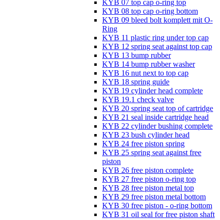
KYB 07 top cap o-ring top
KYB 08 top cap o-ring bottom
KYB 09 bleed bolt komplett mit O-
Ring
KYB 11 plastic ring under top cap
KYB 12 spring seat against top cap
KYB 13 bump rubber
KYB 14 bump rubber washer
KYB 16 nut next to top cap
KYB 18 spring guide
KYB 19 cylinder head complete
KYB 19.1 check valve
KYB 20 spring seat top of cartridge
KYB 21 seal inside cartridge head
KYB 22 cylinder bushing complete
KYB 23 bush cylinder head
KYB 24 free piston spring
KYB 25 spring seat against free
piston
KYB 26 free piston complete
KYB 27 free piston o-ring top
KYB 28 free piston metal top
KYB 29 free piston metal bottom
KYB 30 free piston - o-ring bottom
KYB 31 oil seal for free piston shaft