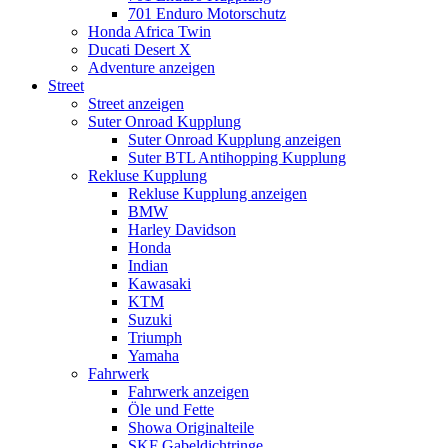
701 Enduro Motorschutz
Honda Africa Twin
Ducati Desert X
Adventure anzeigen
Street
Street anzeigen
Suter Onroad Kupplung
Suter Onroad Kupplung anzeigen
Suter BTL Antihopping Kupplung
Rekluse Kupplung
Rekluse Kupplung anzeigen
BMW
Harley Davidson
Honda
Indian
Kawasaki
KTM
Suzuki
Triumph
Yamaha
Fahrwerk
Fahrwerk anzeigen
Öle und Fette
Showa Originalteile
SKF Gabeldichtringe