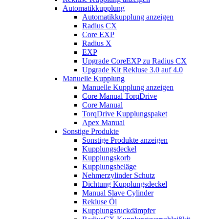
Automatikkupplung
Automatikkupplung anzeigen
Radius CX
Core EXP
Radius X
EXP
Upgrade CoreEXP zu Radius CX
Upgrade Kit Rekluse 3.0 auf 4.0
Manuelle Kupplung
Manuelle Kupplung anzeigen
Core Manual TorqDrive
Core Manual
TorqDrive Kupplungspaket
Apex Manual
Sonstige Produkte
Sonstige Produkte anzeigen
Kupplungsdeckel
Kupplungskorb
Kupplungsbeläge
Nehmerzylinder Schutz
Dichtung Kupplungsdeckel
Manual Slave Cylinder
Rekluse Öl
Kupplungsruckdämpfer