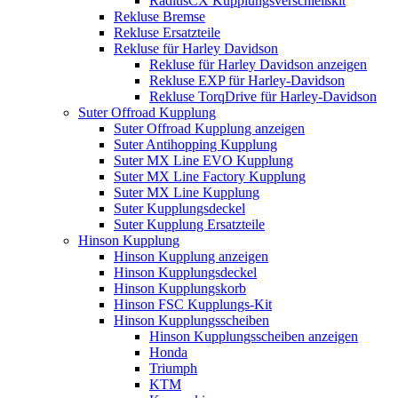
RadiusCX Kupplungsverschleißkit
Rekluse Bremse
Rekluse Ersatzteile
Rekluse für Harley Davidson
Rekluse für Harley Davidson anzeigen
Rekluse EXP für Harley-Davidson
Rekluse TorqDrive für Harley-Davidson
Suter Offroad Kupplung
Suter Offroad Kupplung anzeigen
Suter Antihopping Kupplung
Suter MX Line EVO Kupplung
Suter MX Line Factory Kupplung
Suter MX Line Kupplung
Suter Kupplungsdeckel
Suter Kupplung Ersatzteile
Hinson Kupplung
Hinson Kupplung anzeigen
Hinson Kupplungsdeckel
Hinson Kupplungskorb
Hinson FSC Kupplungs-Kit
Hinson Kupplungsscheiben
Hinson Kupplungsscheiben anzeigen
Honda
Triumph
KTM