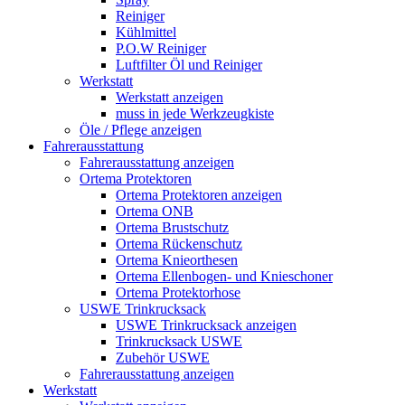
Reiniger
Kühlmittel
P.O.W Reiniger
Luftfilter Öl und Reiniger
Werkstatt
Werkstatt anzeigen
muss in jede Werkzeugkiste
Öle / Pflege anzeigen
Fahrerausstattung
Fahrerausstattung anzeigen
Ortema Protektoren
Ortema Protektoren anzeigen
Ortema ONB
Ortema Brustschutz
Ortema Rückenschutz
Ortema Knieorthesen
Ortema Ellenbogen- und Knieschoner
Ortema Protektorhose
USWE Trinkrucksack
USWE Trinkrucksack anzeigen
Trinkrucksack USWE
Zubehör USWE
Fahrerausstattung anzeigen
Werkstatt