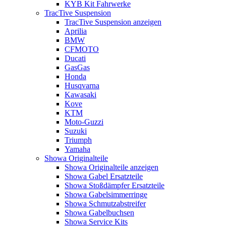
KYB Kit Fahrwerke
TracTive Suspension
TracTive Suspension anzeigen
Aprilia
BMW
CFMOTO
Ducati
GasGas
Honda
Husqvarna
Kawasaki
Kove
KTM
Moto-Guzzi
Suzuki
Triumph
Yamaha
Showa Originalteile
Showa Originalteile anzeigen
Showa Gabel Ersatzteile
Showa Stoßdämpfer Ersatzteile
Showa Gabelsimmerringe
Showa Schmutzabstreifer
Showa Gabelbuchsen
Showa Service Kits