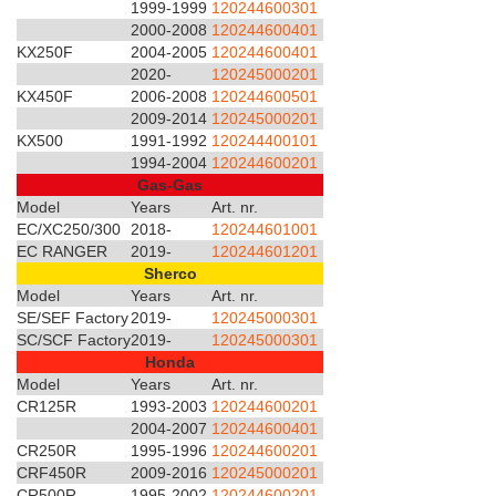
1999-1999
120244600301
2000-2008
120244600401
KX250F
2004-2005
120244600401
2020-
120245000201
KX450F
2006-2008
120244600501
2009-2014
120245000201
KX500
1991-1992
120244400101
1994-2004
120244600201
Gas-Gas
Model
Years
Art. nr.
EC/XC250/300
2018-
120244601001
EC RANGER
2019-
120244601201
Sherco
Model
Years
Art. nr.
SE/SEF Factory
2019-
120245000301
SC/SCF Factory
2019-
120245000301
Honda
Model
Years
Art. nr.
CR125R
1993-2003
120244600201
2004-2007
120244600401
CR250R
1995-1996
120244600201
CRF450R
2009-2016
120245000201
CR500R
1995-2002
120244600201