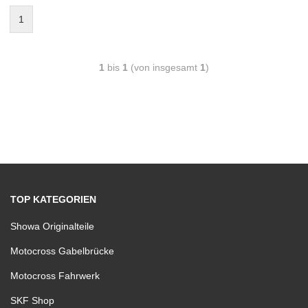
1
1
bis
1
(von insgesamt
1
)
TOP KATEGORIEN
Showa Originalteile
Motocross Gabelbrücke
Motocross Fahrwerk
SKF Shop