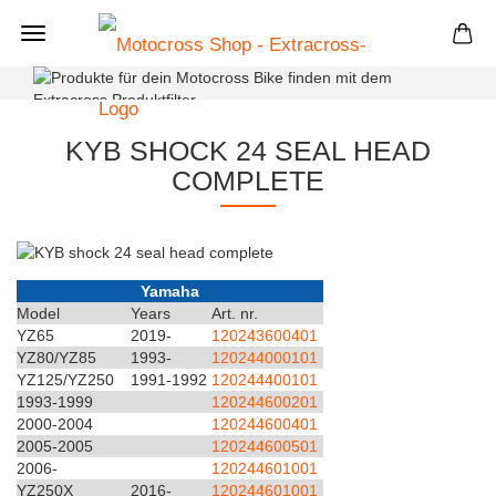
+
KYB SHOCK 24 SEAL HEAD
COMPLETE
Yamaha
Model
Years
Art. nr.
YZ65
2019-
120243600401
YZ80/YZ85
1993-
120244000101
YZ125/YZ250
1991-1992
120244400101
1993-1999
120244600201
2000-2004
120244600401
2005-2005
120244600501
2006-
120244601001
YZ250X
2016-
120244601001