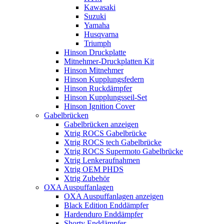
Kawasaki
Suzuki
Yamaha
Husqvarna
Triumph
Hinson Druckplatte
Mitnehmer-Druckplatten Kit
Hinson Mitnehmer
Hinson Kupplungsfedern
Hinson Ruckdämpfer
Hinson Kupplungsseil-Set
Hinson Ignition Cover
Gabelbrücken
Gabelbrücken anzeigen
Xtrig ROCS Gabelbrücke
Xtrig ROCS tech Gabelbrücke
Xtrig ROCS Supermoto Gabelbrücke
Xtrig Lenkeraufnahmen
Xtrig OEM PHDS
Xtrig Zubehör
OXA Auspuffanlagen
OXA Auspuffanlagen anzeigen
Black Edition Enddämpfer
Hardenduro Enddämpfer
Shorty Enddämpfer