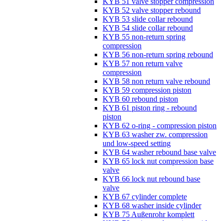
KYB 51 valve stopper compression
KYB 52 valve stopper rebound
KYB 53 slide collar rebound
KYB 54 slide collar rebound
KYB 55 non-return spring
compression
KYB 56 non-return spring rebound
KYB 57 non return valve
compression
KYB 58 non return valve rebound
KYB 59 compression piston
KYB 60 rebound piston
KYB 61 piston ring - rebound
piston
KYB 62 o-ring - compression piston
KYB 63 washer zw. compression
und low-speed setting
KYB 64 washer rebound base valve
KYB 65 lock nut compression base
valve
KYB 66 lock nut rebound base
valve
KYB 67 cylinder complete
KYB 68 washer inside cylinder
KYB 75 Außenrohr komplett