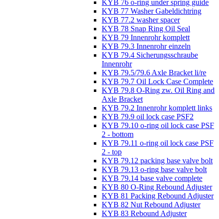
KYB 76 o-ring under spring guide
KYB 77 Washer Gabeldichtring
KYB 77.2 washer spacer
KYB 78 Snap Ring Oil Seal
KYB 79 Innenrohr komplett
KYB 79.3 Innenrohr einzeln
KYB 79.4 Sicherungsschraube
Innenrohr
KYB 79.5/79.6 Axle Bracket li/re
KYB 79.7 Oil Lock Case Complete
KYB 79.8 O-Ring zw. Oil Ring and
Axle Bracket
KYB 79.2 Innenrohr komplett links
KYB 79.9 oil lock case PSF2
KYB 79.10 o-ring oil lock case PSF
2 - bottom
KYB 79.11 o-ring oil lock case PSF
2 - top
KYB 79.12 packing base valve bolt
KYB 79.13 o-ring base valve bolt
KYB 79.14 base valve complete
KYB 80 O-Ring Rebound Adjuster
KYB 81 Packing Rebound Adjuster
KYB 82 Nut Rebound Adjuster
KYB 83 Rebound Adjuster