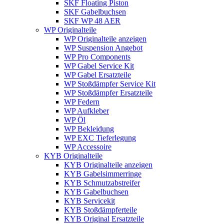
SKF Floating Piston
SKF Gabelbuchsen
SKF WP 48 AER
WP Originalteile
WP Originalteile anzeigen
WP Suspension Angebot
WP Pro Components
WP Gabel Service Kit
WP Gabel Ersatzteile
WP Stoßdämpfer Service Kit
WP Stoßdämpfer Ersatzteile
WP Federn
WP Aufkleber
WP Öl
WP Bekleidung
WP EXC Tieferlegung
WP Accessoire
KYB Originalteile
KYB Originalteile anzeigen
KYB Gabelsimmerringe
KYB Schmutzabstreifer
KYB Gabelbuchsen
KYB Servicekit
KYB Stoßdämpferteile
KYB Original Ersatzteile