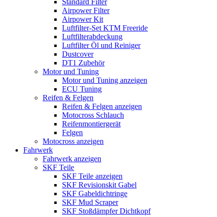
Standard Filter
Airpower Filter
Airpower Kit
Luftfilter-Set KTM Freeride
Luftfilterabdeckung
Luftfilter Öl und Reiniger
Dustcover
DT1 Zubehör
Motor und Tuning
Motor und Tuning anzeigen
ECU Tuning
Reifen & Felgen
Reifen & Felgen anzeigen
Motocross Schlauch
Reifenmontiergerät
Felgen
Motocross anzeigen
Fahrwerk
Fahrwerk anzeigen
SKF Teile
SKF Teile anzeigen
SKF Revisionskit Gabel
SKF Gabeldichtringe
SKF Mud Scraper
SKF Stoßdämpfer Dichtkopf