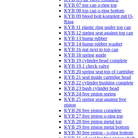
KYB 07 top cap o-ring top
KYB 08 top cap o-ring bottom
KYB 09 bleed bolt komplett mit O-
Ring
KYB 11 plastic ring under top cap
KYB 12 spring seat against top cap
KYB 13 bump rubber
KYB 14 bump rubber washer
KYB 16 nut next to top cap
KYB 18 spring guide
KYB 19 cylinder head complete
KYB 19.1 check valve
KYB 20 spring seat top of cartridge
KYB 21 seal inside cartridge head
KYB 22 cylinder bushing complete
KYB 23 bush cylinder head
KYB 24 free piston spring
KYB 25 spring seat against free
piston
KYB 26 free piston complete
KYB 27 free piston o-ring top
KYB 28 free piston metal top
KYB 29 free piston metal bottom
KYB 30 free piston - o-ring bottom