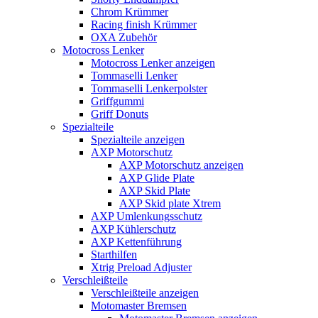
Chrom Krümmer
Racing finish Krümmer
OXA Zubehör
Motocross Lenker
Motocross Lenker anzeigen
Tommaselli Lenker
Tommaselli Lenkerpolster
Griffgummi
Griff Donuts
Spezialteile
Spezialteile anzeigen
AXP Motorschutz
AXP Motorschutz anzeigen
AXP Glide Plate
AXP Skid Plate
AXP Skid plate Xtrem
AXP Umlenkungsschutz
AXP Kühlerschutz
AXP Kettenführung
Starthilfen
Xtrig Preload Adjuster
Verschleißteile
Verschleißteile anzeigen
Motomaster Bremsen