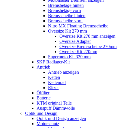
Motomaster Bremsen anzeigen
Bremsbeläge hinten
Bremsbeläge vorn
Bremsscheibe hinten
Bremsscheibe vorn
Nitro MX Floating Bremsscheibe
Oversize Kit 270 mm
Oversize Kit 270 mm anzeigen
Oversize Adapter
Oversize Bremsscheibe 270mm
Oversize Kit 270mm
Supermoto Kit 320 mm
SKF Radlager-Kit
Antrieb
Antrieb anzeigen
Ketten
Kettenrad
Ritzel
Ölfilter
Batterie
KTM original Teile
Auspuff Dämmwolle
Optik und Design
Optik und Design anzeigen
Motorschutz