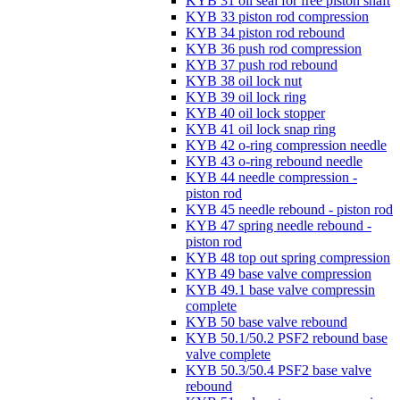
KYB 31 oil seal for free piston shaft
KYB 33 piston rod compression
KYB 34 piston rod rebound
KYB 36 push rod compression
KYB 37 push rod rebound
KYB 38 oil lock nut
KYB 39 oil lock ring
KYB 40 oil lock stopper
KYB 41 oil lock snap ring
KYB 42 o-ring compression needle
KYB 43 o-ring rebound needle
KYB 44 needle compression -
piston rod
KYB 45 needle rebound - piston rod
KYB 47 spring needle rebound -
piston rod
KYB 48 top out spring compression
KYB 49 base valve compression
KYB 49.1 base valve compressin
complete
KYB 50 base valve rebound
KYB 50.1/50.2 PSF2 rebound base
valve complete
KYB 50.3/50.4 PSF2 base valve
rebound