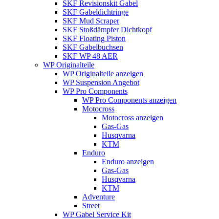
SKF Revisionskit Gabel
SKF Gabeldichtringe
SKF Mud Scraper
SKF Stoßdämpfer Dichtkopf
SKF Floating Piston
SKF Gabelbuchsen
SKF WP 48 AER
WP Originalteile
WP Originalteile anzeigen
WP Suspension Angebot
WP Pro Components
WP Pro Components anzeigen
Motocross
Motocross anzeigen
Gas-Gas
Husqvarna
KTM
Enduro
Enduro anzeigen
Gas-Gas
Husqvarna
KTM
Adventure
Street
WP Gabel Service Kit