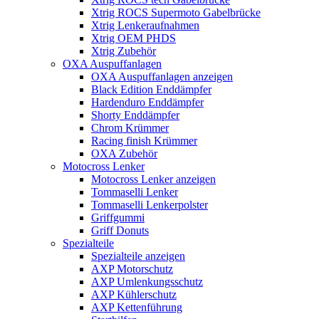
Xtrig ROCS Supermoto Gabelbrücke
Xtrig Lenkeraufnahmen
Xtrig OEM PHDS
Xtrig Zubehör
OXA Auspuffanlagen
OXA Auspuffanlagen anzeigen
Black Edition Enddämpfer
Hardenduro Enddämpfer
Shorty Enddämpfer
Chrom Krümmer
Racing finish Krümmer
OXA Zubehör
Motocross Lenker
Motocross Lenker anzeigen
Tommaselli Lenker
Tommaselli Lenkerpolster
Griffgummi
Griff Donuts
Spezialteile
Spezialteile anzeigen
AXP Motorschutz
AXP Umlenkungsschutz
AXP Kühlerschutz
AXP Kettenführung