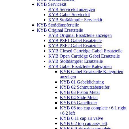
KYB Servicekit
KYB Servicekit anzeigen
KYB Gabel Servicekit
KYB Stoßdämpfer Servicekit
KYB Stoßdämpferteile
KYB Original Ersatzteile
KYB Original Ersatzteile anzeigen
KYB PSF1 Gabel Ersatzteile
KYB PSF2 Gabel Ersatzteile
KYB Closed Cartridge Gabel Ersatzteile
KYB Open Cartridge Gabel Ersatzteile
KYB Stoßdämpfer Ersatzteile
KYB Gabel Ersatzteile Kategorien
KYB Gabel Ersatzteile Kategorien
anzeigen
KYB 01 Gabeldichtring
KYB 02 Schmutzabstreifer
KYB 03 Piston Metal
KYB 04 Slide Metal
KYB 05 Gabelfeder
KYB 06 top cap complete / 6.1 right
/ 6.2 left
KYB 6.11 cap air valve
KYB 6.2 top cap assy left
KYB 6.9 air valve complete