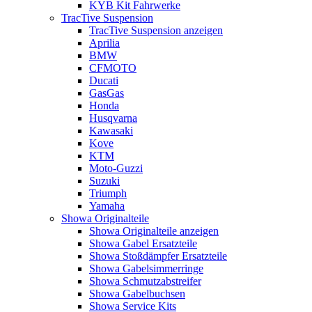
KYB Kit Fahrwerke
TracTive Suspension
TracTive Suspension anzeigen
Aprilia
BMW
CFMOTO
Ducati
GasGas
Honda
Husqvarna
Kawasaki
Kove
KTM
Moto-Guzzi
Suzuki
Triumph
Yamaha
Showa Originalteile
Showa Originalteile anzeigen
Showa Gabel Ersatzteile
Showa Stoßdämpfer Ersatzteile
Showa Gabelsimmerringe
Showa Schmutzabstreifer
Showa Gabelbuchsen
Showa Service Kits