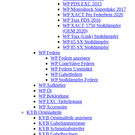
WP PDS EXC 2015
WP Monoshock Superduke 2017
WP XACT Pro Federbein 2020
WP Trax PDS 2016
WP XACT 5750 Stoßdämpfer
(OEM 2020)
WP Trax (Link) Stoßdämpfer
WP 65 SX Stoßdämpfer
WP 85 SX Stoßdämpfer
WP Federn
WP Federn anzeigen
WP ConeValve Federn
WP Federn Umrüstkit
WP Gabelfedern
WP Stoßdämpfer-Federn
WP Aufkleber
WP Öl
WP Bekleidung
WP EXC Tieferlegung
WP Accessoire
KYB Originalteile
KYB Originalteile anzeigen
KYB Gabelsimmerringe
KYB Schmutzabstreifer
KYB Gabelbuchsen