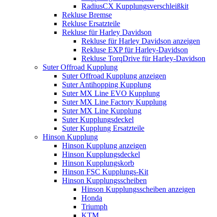
RadiusCX Kupplungsverschleißkit
Rekluse Bremse
Rekluse Ersatzteile
Rekluse für Harley Davidson
Rekluse für Harley Davidson anzeigen
Rekluse EXP für Harley-Davidson
Rekluse TorqDrive für Harley-Davidson
Suter Offroad Kupplung
Suter Offroad Kupplung anzeigen
Suter Antihopping Kupplung
Suter MX Line EVO Kupplung
Suter MX Line Factory Kupplung
Suter MX Line Kupplung
Suter Kupplungsdeckel
Suter Kupplung Ersatzteile
Hinson Kupplung
Hinson Kupplung anzeigen
Hinson Kupplungsdeckel
Hinson Kupplungskorb
Hinson FSC Kupplungs-Kit
Hinson Kupplungsscheiben
Hinson Kupplungsscheiben anzeigen
Honda
Triumph
KTM