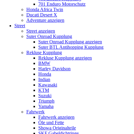
701 Enduro Motorschutz
Honda Africa Twin
Ducati Desert X
Adventure anzeigen
Street
Street anzeigen
Suter Onroad Kupplung
Suter Onroad Kupplung anzeigen
Suter BTL Antihopping Kupplung
Rekluse Kupplung
Rekluse Kupplung anzeigen
BMW
Harley Davidson
Honda
Indian
Kawasaki
KTM
Suzuki
Triumph
Yamaha
Fahrwerk
Fahrwerk anzeigen
Öle und Fette
Showa Originalteile
SKF Gabeldichtringe