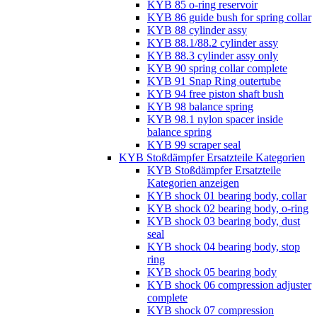
KYB 85 o-ring reservoir
KYB 86 guide bush for spring collar
KYB 88 cylinder assy
KYB 88.1/88.2 cylinder assy
KYB 88.3 cylinder assy only
KYB 90 spring collar complete
KYB 91 Snap Ring outertube
KYB 94 free piston shaft bush
KYB 98 balance spring
KYB 98.1 nylon spacer inside
balance spring
KYB 99 scraper seal
KYB Stoßdämpfer Ersatzteile Kategorien
KYB Stoßdämpfer Ersatzteile
Kategorien anzeigen
KYB shock 01 bearing body, collar
KYB shock 02 bearing body, o-ring
KYB shock 03 bearing body, dust
seal
KYB shock 04 bearing body, stop
ring
KYB shock 05 bearing body
KYB shock 06 compression adjuster
complete
KYB shock 07 compression