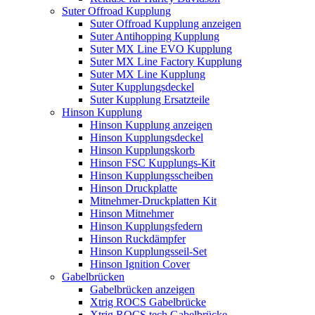
Suter Offroad Kupplung
Suter Offroad Kupplung anzeigen
Suter Antihopping Kupplung
Suter MX Line EVO Kupplung
Suter MX Line Factory Kupplung
Suter MX Line Kupplung
Suter Kupplungsdeckel
Suter Kupplung Ersatzteile
Hinson Kupplung
Hinson Kupplung anzeigen
Hinson Kupplungsdeckel
Hinson Kupplungskorb
Hinson FSC Kupplungs-Kit
Hinson Kupplungsscheiben
Hinson Druckplatte
Mitnehmer-Druckplatten Kit
Hinson Mitnehmer
Hinson Kupplungsfedern
Hinson Ruckdämpfer
Hinson Kupplungsseil-Set
Hinson Ignition Cover
Gabelbrücken
Gabelbrücken anzeigen
Xtrig ROCS Gabelbrücke
Xtrig ROCS tech Gabelbrücke