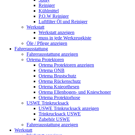
Reiniger
Kühlmittel
P.O.W Reiniger
Luftfilter Öl und Reiniger
Werkstatt
Werkstatt anzeigen
muss in jede Werkzeugkiste
Öle / Pflege anzeigen
Fahrerausstattung
Fahrerausstattung anzeigen
Ortema Protektoren
Ortema Protektoren anzeigen
Ortema ONB
Ortema Brustschutz
Ortema Rückenschutz
Ortema Knieorthesen
Ortema Ellenbogen- und Knieschoner
Ortema Protektorhose
USWE Trinkrucksack
USWE Trinkrucksack anzeigen
Trinkrucksack USWE
Zubehör USWE
Fahrerausstattung anzeigen
Werkstatt