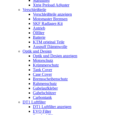
Starthilfen
Xtrig Preload Adjuster
Verschleißteile
Verschleißteile anzeigen
Motomaster Bremsen
SKF Radlager-Kit
Antrieb
Ölfilter
Batterie
KTM original Teile
Auspuff Dämmwolle
Optik und Design
Optik und Design anzeigen
Motorschutz
Krümmerschutz
Tank Cover
Case Cover
Bremsscheibenschutz
Rahmenschutz
Gabelaufkleber
Gabelschützer
Carbontank
DT1 Luftfilter
DT1 Luftfilter anzeigen
EVO Filter