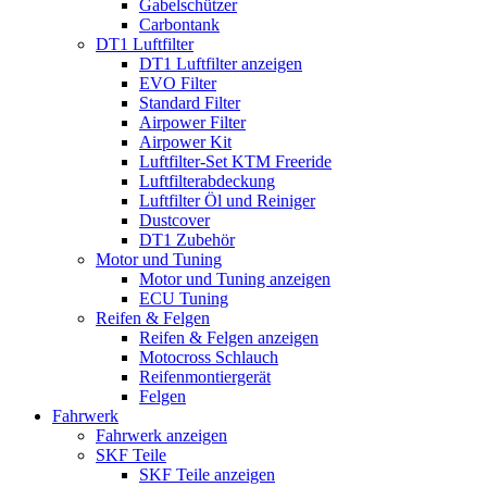
Gabelschützer
Carbontank
DT1 Luftfilter
DT1 Luftfilter anzeigen
EVO Filter
Standard Filter
Airpower Filter
Airpower Kit
Luftfilter-Set KTM Freeride
Luftfilterabdeckung
Luftfilter Öl und Reiniger
Dustcover
DT1 Zubehör
Motor und Tuning
Motor und Tuning anzeigen
ECU Tuning
Reifen & Felgen
Reifen & Felgen anzeigen
Motocross Schlauch
Reifenmontiergerät
Felgen
Fahrwerk
Fahrwerk anzeigen
SKF Teile
SKF Teile anzeigen