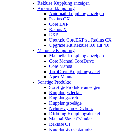
Rekluse Kupplung anzeigen
Automatikkupplung
Automatikkupplung anzeigen
Radius CX
Core EXP
Radius X
EXP
Upgrade CoreEXP zu Radius CX
Upgrade Kit Rekluse 3.0 auf 4.0
Manuelle Kupplung
Manuelle Kupplung anzeigen
Core Manual TorqDrive
Core Manual
TorqDrive Kupplungspaket
Apex Manual
Sonstige Produkte
Sonstige Produkte anzeigen
Kupplungsdeckel
Kupplungskorb
Kupplungsbeläge
Nehmerzylinder Schutz
Dichtung Kupplungsdeckel
Manual Slave Cylinder
Rekluse Öl
Kupplungsruckdämpfer