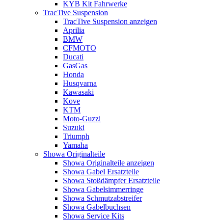
KYB Kit Fahrwerke
TracTive Suspension
TracTive Suspension anzeigen
Aprilia
BMW
CFMOTO
Ducati
GasGas
Honda
Husqvarna
Kawasaki
Kove
KTM
Moto-Guzzi
Suzuki
Triumph
Yamaha
Showa Originalteile
Showa Originalteile anzeigen
Showa Gabel Ersatzteile
Showa Stoßdämpfer Ersatzteile
Showa Gabelsimmerringe
Showa Schmutzabstreifer
Showa Gabelbuchsen
Showa Service Kits