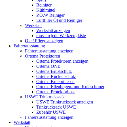
Reiniger
Kühlmittel
P.O.W Reiniger
Luftfilter Öl und Reiniger
Werkstatt
Werkstatt anzeigen
muss in jede Werkzeugkiste
Öle / Pflege anzeigen
Fahrerausstattung
Fahrerausstattung anzeigen
Ortema Protektoren
Ortema Protektoren anzeigen
Ortema ONB
Ortema Brustschutz
Ortema Rückenschutz
Ortema Knieorthesen
Ortema Ellenbogen- und Knieschoner
Ortema Protektorhose
USWE Trinkrucksack
USWE Trinkrucksack anzeigen
Trinkrucksack USWE
Zubehör USWE
Fahrerausstattung anzeigen
Werkstatt