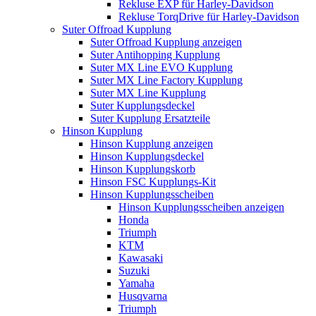
Rekluse EXP für Harley-Davidson
Rekluse TorqDrive für Harley-Davidson
Suter Offroad Kupplung
Suter Offroad Kupplung anzeigen
Suter Antihopping Kupplung
Suter MX Line EVO Kupplung
Suter MX Line Factory Kupplung
Suter MX Line Kupplung
Suter Kupplungsdeckel
Suter Kupplung Ersatzteile
Hinson Kupplung
Hinson Kupplung anzeigen
Hinson Kupplungsdeckel
Hinson Kupplungskorb
Hinson FSC Kupplungs-Kit
Hinson Kupplungsscheiben
Hinson Kupplungsscheiben anzeigen
Honda
Triumph
KTM
Kawasaki
Suzuki
Yamaha
Husqvarna
Triumph