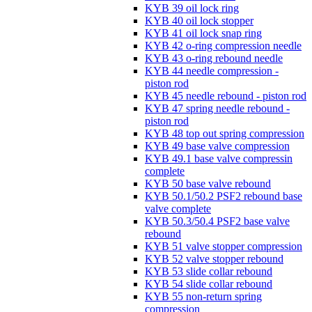
KYB 39 oil lock ring
KYB 40 oil lock stopper
KYB 41 oil lock snap ring
KYB 42 o-ring compression needle
KYB 43 o-ring rebound needle
KYB 44 needle compression -
piston rod
KYB 45 needle rebound - piston rod
KYB 47 spring needle rebound -
piston rod
KYB 48 top out spring compression
KYB 49 base valve compression
KYB 49.1 base valve compressin
complete
KYB 50 base valve rebound
KYB 50.1/50.2 PSF2 rebound base
valve complete
KYB 50.3/50.4 PSF2 base valve
rebound
KYB 51 valve stopper compression
KYB 52 valve stopper rebound
KYB 53 slide collar rebound
KYB 54 slide collar rebound
KYB 55 non-return spring
compression