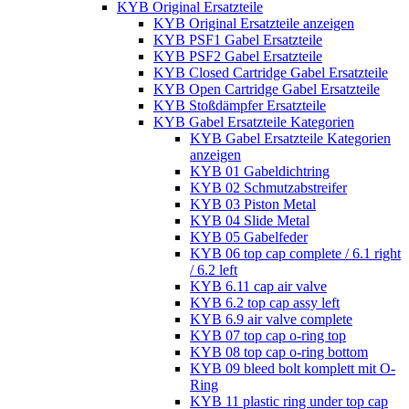
KYB Original Ersatzteile
KYB Original Ersatzteile anzeigen
KYB PSF1 Gabel Ersatzteile
KYB PSF2 Gabel Ersatzteile
KYB Closed Cartridge Gabel Ersatzteile
KYB Open Cartridge Gabel Ersatzteile
KYB Stoßdämpfer Ersatzteile
KYB Gabel Ersatzteile Kategorien
KYB Gabel Ersatzteile Kategorien
anzeigen
KYB 01 Gabeldichtring
KYB 02 Schmutzabstreifer
KYB 03 Piston Metal
KYB 04 Slide Metal
KYB 05 Gabelfeder
KYB 06 top cap complete / 6.1 right
/ 6.2 left
KYB 6.11 cap air valve
KYB 6.2 top cap assy left
KYB 6.9 air valve complete
KYB 07 top cap o-ring top
KYB 08 top cap o-ring bottom
KYB 09 bleed bolt komplett mit O-
Ring
KYB 11 plastic ring under top cap