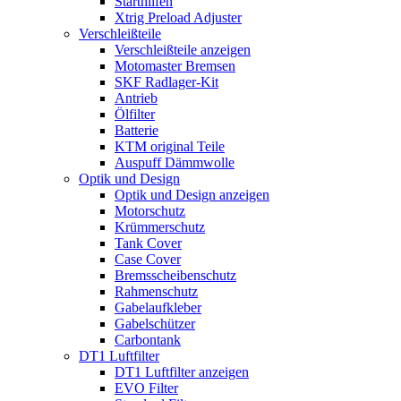
Starthilfen
Xtrig Preload Adjuster
Verschleißteile
Verschleißteile anzeigen
Motomaster Bremsen
SKF Radlager-Kit
Antrieb
Ölfilter
Batterie
KTM original Teile
Auspuff Dämmwolle
Optik und Design
Optik und Design anzeigen
Motorschutz
Krümmerschutz
Tank Cover
Case Cover
Bremsscheibenschutz
Rahmenschutz
Gabelaufkleber
Gabelschützer
Carbontank
DT1 Luftfilter
DT1 Luftfilter anzeigen
EVO Filter