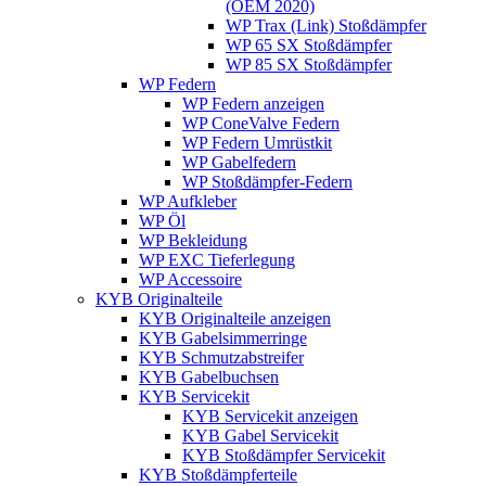
(OEM 2020)
WP Trax (Link) Stoßdämpfer
WP 65 SX Stoßdämpfer
WP 85 SX Stoßdämpfer
WP Federn
WP Federn anzeigen
WP ConeValve Federn
WP Federn Umrüstkit
WP Gabelfedern
WP Stoßdämpfer-Federn
WP Aufkleber
WP Öl
WP Bekleidung
WP EXC Tieferlegung
WP Accessoire
KYB Originalteile
KYB Originalteile anzeigen
KYB Gabelsimmerringe
KYB Schmutzabstreifer
KYB Gabelbuchsen
KYB Servicekit
KYB Servicekit anzeigen
KYB Gabel Servicekit
KYB Stoßdämpfer Servicekit
KYB Stoßdämpferteile