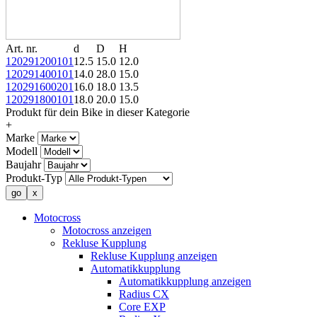
Art. nr.
d
D
H
120291200101
12.5
15.0
12.0
120291400101
14.0
28.0
15.0
120291600201
16.0
18.0
13.5
120291800101
18.0
20.0
15.0
Produkt für dein Bike in dieser Kategorie
+
Marke
Modell
Baujahr
Produkt-Typ
Motocross
Motocross anzeigen
Rekluse Kupplung
Rekluse Kupplung anzeigen
Automatikkupplung
Automatikkupplung anzeigen
Radius CX
Core EXP