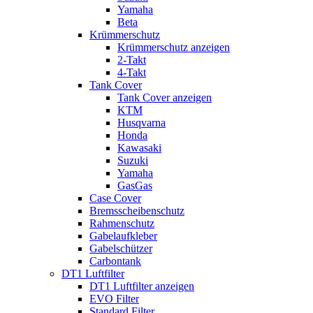
Yamaha
Beta
Krümmerschutz
Krümmerschutz anzeigen
2-Takt
4-Takt
Tank Cover
Tank Cover anzeigen
KTM
Husqvarna
Honda
Kawasaki
Suzuki
Yamaha
GasGas
Case Cover
Bremsscheibenschutz
Rahmenschutz
Gabelaufkleber
Gabelschützer
Carbontank
DT1 Luftfilter
DT1 Luftfilter anzeigen
EVO Filter
Standard Filter