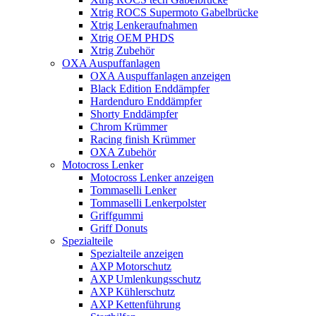
Xtrig ROCS Supermoto Gabelbrücke
Xtrig Lenkeraufnahmen
Xtrig OEM PHDS
Xtrig Zubehör
OXA Auspuffanlagen
OXA Auspuffanlagen anzeigen
Black Edition Enddämpfer
Hardenduro Enddämpfer
Shorty Enddämpfer
Chrom Krümmer
Racing finish Krümmer
OXA Zubehör
Motocross Lenker
Motocross Lenker anzeigen
Tommaselli Lenker
Tommaselli Lenkerpolster
Griffgummi
Griff Donuts
Spezialteile
Spezialteile anzeigen
AXP Motorschutz
AXP Umlenkungsschutz
AXP Kühlerschutz
AXP Kettenführung