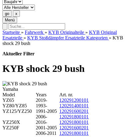
Menü
Startseite
»
Fahrwerk
»
KYB Originalteile
»
KYB Original
Ersatzteile
»
KYB Stoßdämpfer Ersatzteile Kategorien
»
KYB
shock 29 bush
Aktueller Filter
KYB shock 29 bush
Yamaha
Model
Years
Art. nr.
YZ65
2019-
120291200101
YZ80/YZ85
1993-
120291400101
YZ125/YZ250
1991-2005
120291600201
2006-
120291800101
YZ250X
2016-
120291800101
YZ250F
2001-2005
120291600201
2006-2011
120291800101