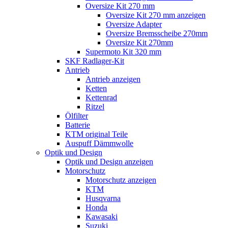
Oversize Kit 270 mm
Oversize Kit 270 mm anzeigen
Oversize Adapter
Oversize Bremsscheibe 270mm
Oversize Kit 270mm
Supermoto Kit 320 mm
SKF Radlager-Kit
Antrieb
Antrieb anzeigen
Ketten
Kettenrad
Ritzel
Ölfilter
Batterie
KTM original Teile
Auspuff Dämmwolle
Optik und Design
Optik und Design anzeigen
Motorschutz
Motorschutz anzeigen
KTM
Husqvarna
Honda
Kawasaki
Suzuki