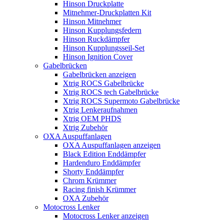
Hinson Druckplatte
Mitnehmer-Druckplatten Kit
Hinson Mitnehmer
Hinson Kupplungsfedern
Hinson Ruckdämpfer
Hinson Kupplungsseil-Set
Hinson Ignition Cover
Gabelbrücken
Gabelbrücken anzeigen
Xtrig ROCS Gabelbrücke
Xtrig ROCS tech Gabelbrücke
Xtrig ROCS Supermoto Gabelbrücke
Xtrig Lenkeraufnahmen
Xtrig OEM PHDS
Xtrig Zubehör
OXA Auspuffanlagen
OXA Auspuffanlagen anzeigen
Black Edition Enddämpfer
Hardenduro Enddämpfer
Shorty Enddämpfer
Chrom Krümmer
Racing finish Krümmer
OXA Zubehör
Motocross Lenker
Motocross Lenker anzeigen