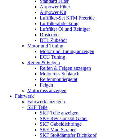
Standard Filter
Airpower Filter
Airpower Kit
Luftfilter-Set KTM Freeride
Luftfilterabdeckung
Luftfilter Öl und Reiniger
Dustcover
DT1 Zubehör
Motor und Tuning
Motor und Tuning anzeigen
ECU Tuning
Reifen & Felgen
Reifen & Felgen anzeigen
Motocross Schlauch
Reifenmontiergerät
Felgen
Motocross anzeigen
Fahrwerk
Fahrwerk anzeigen
SKF Teile
SKF Teile anzeigen
SKF Revisionskit Gabel
SKF Gabeldichtringe
SKF Mud Scraper
SKF Stoßdämpfer Dichtkopf