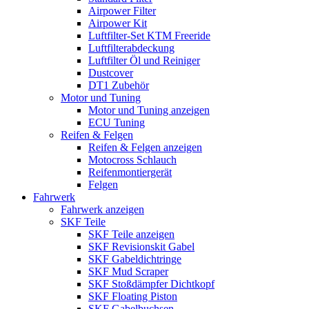
Airpower Filter
Airpower Kit
Luftfilter-Set KTM Freeride
Luftfilterabdeckung
Luftfilter Öl und Reiniger
Dustcover
DT1 Zubehör
Motor und Tuning
Motor und Tuning anzeigen
ECU Tuning
Reifen & Felgen
Reifen & Felgen anzeigen
Motocross Schlauch
Reifenmontiergerät
Felgen
Fahrwerk
Fahrwerk anzeigen
SKF Teile
SKF Teile anzeigen
SKF Revisionskit Gabel
SKF Gabeldichtringe
SKF Mud Scraper
SKF Stoßdämpfer Dichtkopf
SKF Floating Piston
SKF Gabelbuchsen