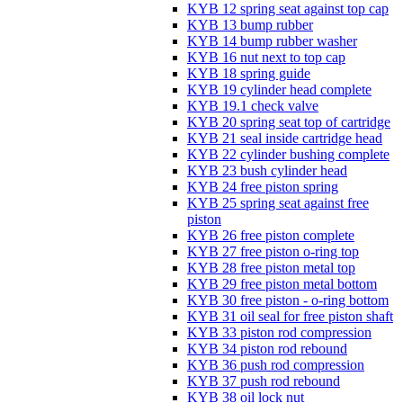
KYB 12 spring seat against top cap
KYB 13 bump rubber
KYB 14 bump rubber washer
KYB 16 nut next to top cap
KYB 18 spring guide
KYB 19 cylinder head complete
KYB 19.1 check valve
KYB 20 spring seat top of cartridge
KYB 21 seal inside cartridge head
KYB 22 cylinder bushing complete
KYB 23 bush cylinder head
KYB 24 free piston spring
KYB 25 spring seat against free
piston
KYB 26 free piston complete
KYB 27 free piston o-ring top
KYB 28 free piston metal top
KYB 29 free piston metal bottom
KYB 30 free piston - o-ring bottom
KYB 31 oil seal for free piston shaft
KYB 33 piston rod compression
KYB 34 piston rod rebound
KYB 36 push rod compression
KYB 37 push rod rebound
KYB 38 oil lock nut