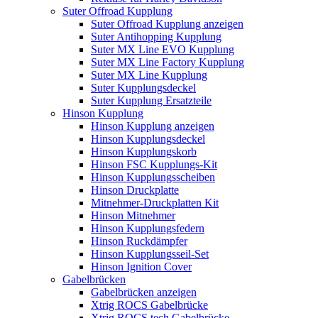
Suter Offroad Kupplung
Suter Offroad Kupplung anzeigen
Suter Antihopping Kupplung
Suter MX Line EVO Kupplung
Suter MX Line Factory Kupplung
Suter MX Line Kupplung
Suter Kupplungsdeckel
Suter Kupplung Ersatzteile
Hinson Kupplung
Hinson Kupplung anzeigen
Hinson Kupplungsdeckel
Hinson Kupplungskorb
Hinson FSC Kupplungs-Kit
Hinson Kupplungsscheiben
Hinson Druckplatte
Mitnehmer-Druckplatten Kit
Hinson Mitnehmer
Hinson Kupplungsfedern
Hinson Ruckdämpfer
Hinson Kupplungsseil-Set
Hinson Ignition Cover
Gabelbrücken
Gabelbrücken anzeigen
Xtrig ROCS Gabelbrücke
Xtrig ROCS tech Gabelbrücke