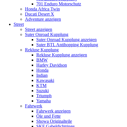
701 Enduro Motorschutz
Honda Africa Twin
Ducati Desert X
Adventure anzeigen
Street
Street anzeigen
Suter Onroad Kupplung
Suter Onroad Kupplung anzeigen
Suter BTL Antihopping Kupplung
Rekluse Kupplung
Rekluse Kupplung anzeigen
BMW
Harley Davidson
Honda
Indian
Kawasaki
KTM
Suzuki
Triumph
Yamaha
Fahrwerk
Fahrwerk anzeigen
Öle und Fette
Showa Originalteile
SKF Gabeldichtringe