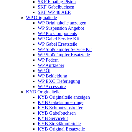
SKF Floating Piston
SKF Gabelbuchsen
SKF WP 48 AER
WP Originalteile
WP Originalteile anzeigen
WP Suspension Angebot
WP Pro Components
WP Gabel Service Kit
WP Gabel Ersatzteile
WP Stoßdämpfer Service Kit
WP Stoßdämpfer Ersatzteile
WP Federn
WP Aufkleber
WP Öl
WP Bekleidung
WP EXC Tieferlegung
WP Accessoire
KYB Originalteile
KYB Originalteile anzeigen
KYB Gabelsimmerringe
KYB Schmutzabstreifer
KYB Gabelbuchsen
KYB Servicekit
KYB Stoßdämpferteile
KYB Original Ersatzteile