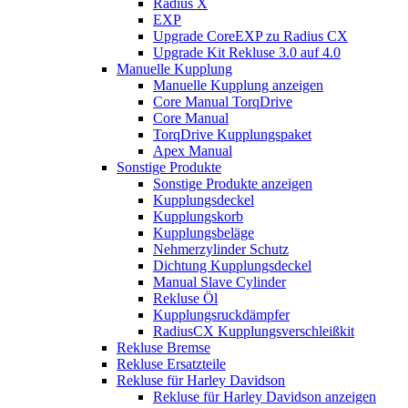
Radius X
EXP
Upgrade CoreEXP zu Radius CX
Upgrade Kit Rekluse 3.0 auf 4.0
Manuelle Kupplung
Manuelle Kupplung anzeigen
Core Manual TorqDrive
Core Manual
TorqDrive Kupplungspaket
Apex Manual
Sonstige Produkte
Sonstige Produkte anzeigen
Kupplungsdeckel
Kupplungskorb
Kupplungsbeläge
Nehmerzylinder Schutz
Dichtung Kupplungsdeckel
Manual Slave Cylinder
Rekluse Öl
Kupplungsruckdämpfer
RadiusCX Kupplungsverschleißkit
Rekluse Bremse
Rekluse Ersatzteile
Rekluse für Harley Davidson
Rekluse für Harley Davidson anzeigen