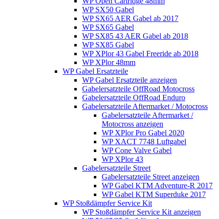
WP Open Cartridge 48mm
WP SX50 Gabel
WP SX65 AER Gabel ab 2017
WP SX65 Gabel
WP SX85 43 AER Gabel ab 2018
WP SX85 Gabel
WP XPlor 43 Gabel Freeride ab 2018
WP XPlor 48mm
WP Gabel Ersatzteile
WP Gabel Ersatzteile anzeigen
Gabelersatzteile OffRoad Motocross
Gabelersatzteile OffRoad Enduro
Gabelersatzteile Aftermarket / Motocross
Gabelersatzteile Aftermarket /
Motocross anzeigen
WP XPlor Pro Gabel 2020
WP XACT 7748 Luftgabel
WP Cone Valve Gabel
WP XPlor 43
Gabelersatzteile Street
Gabelersatzteile Street anzeigen
WP Gabel KTM Adventure-R 2017
WP Gabel KTM Superduke 2017
WP Stoßdämpfer Service Kit
WP Stoßdämpfer Service Kit anzeigen