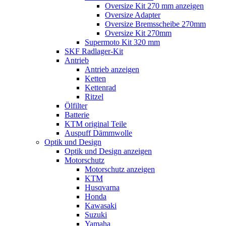
Oversize Kit 270 mm anzeigen
Oversize Adapter
Oversize Bremsscheibe 270mm
Oversize Kit 270mm
Supermoto Kit 320 mm
SKF Radlager-Kit
Antrieb
Antrieb anzeigen
Ketten
Kettenrad
Ritzel
Ölfilter
Batterie
KTM original Teile
Auspuff Dämmwolle
Optik und Design
Optik und Design anzeigen
Motorschutz
Motorschutz anzeigen
KTM
Husqvarna
Honda
Kawasaki
Suzuki
Yamaha