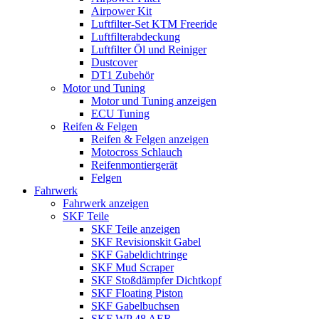
Airpower Kit
Luftfilter-Set KTM Freeride
Luftfilterabdeckung
Luftfilter Öl und Reiniger
Dustcover
DT1 Zubehör
Motor und Tuning
Motor und Tuning anzeigen
ECU Tuning
Reifen & Felgen
Reifen & Felgen anzeigen
Motocross Schlauch
Reifenmontiergerät
Felgen
Fahrwerk
Fahrwerk anzeigen
SKF Teile
SKF Teile anzeigen
SKF Revisionskit Gabel
SKF Gabeldichtringe
SKF Mud Scraper
SKF Stoßdämpfer Dichtkopf
SKF Floating Piston
SKF Gabelbuchsen
SKF WP 48 AER