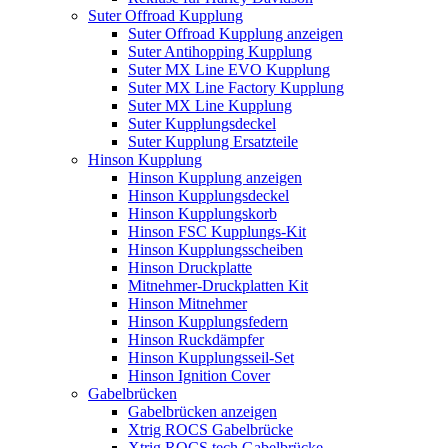
Suter Offroad Kupplung
Suter Offroad Kupplung anzeigen
Suter Antihopping Kupplung
Suter MX Line EVO Kupplung
Suter MX Line Factory Kupplung
Suter MX Line Kupplung
Suter Kupplungsdeckel
Suter Kupplung Ersatzteile
Hinson Kupplung
Hinson Kupplung anzeigen
Hinson Kupplungsdeckel
Hinson Kupplungskorb
Hinson FSC Kupplungs-Kit
Hinson Kupplungsscheiben
Hinson Druckplatte
Mitnehmer-Druckplatten Kit
Hinson Mitnehmer
Hinson Kupplungsfedern
Hinson Ruckdämpfer
Hinson Kupplungsseil-Set
Hinson Ignition Cover
Gabelbrücken
Gabelbrücken anzeigen
Xtrig ROCS Gabelbrücke
Xtrig ROCS tech Gabelbrücke