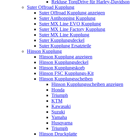
Rekluse TorqDrive für Harley-Davidson
Suter Offroad Kupplung
Suter Offroad Kupplung anzeigen
Suter Antihopping Kupplung
Suter MX Line EVO Kupplung
Suter MX Line Factory Kupplung
Suter MX Line Kupplung
Suter Kupplungsdeckel
Suter Kupplung Ersatzteile
Hinson Kupplung
Hinson Kupplung anzeigen
Hinson Kupplungsdeckel
Hinson Kupplungskorb
Hinson FSC Kupplungs-Kit
Hinson Kupplungsscheiben
Hinson Kupplungsscheiben anzeigen
Honda
Triumph
KTM
Kawasaki
Suzuki
Yamaha
Husqvarna
Triumph
Hinson Druckplatte