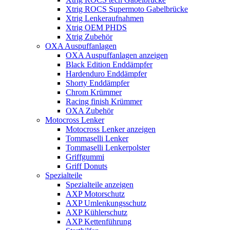
Xtrig ROCS Supermoto Gabelbrücke
Xtrig Lenkeraufnahmen
Xtrig OEM PHDS
Xtrig Zubehör
OXA Auspuffanlagen
OXA Auspuffanlagen anzeigen
Black Edition Enddämpfer
Hardenduro Enddämpfer
Shorty Enddämpfer
Chrom Krümmer
Racing finish Krümmer
OXA Zubehör
Motocross Lenker
Motocross Lenker anzeigen
Tommaselli Lenker
Tommaselli Lenkerpolster
Griffgummi
Griff Donuts
Spezialteile
Spezialteile anzeigen
AXP Motorschutz
AXP Umlenkungsschutz
AXP Kühlerschutz
AXP Kettenführung