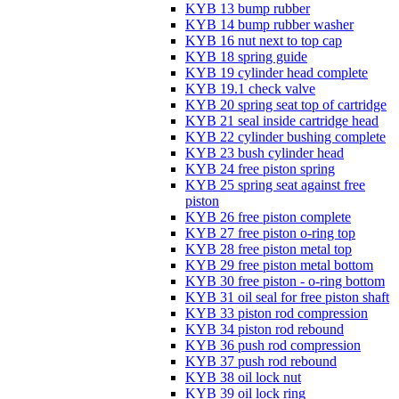
KYB 13 bump rubber
KYB 14 bump rubber washer
KYB 16 nut next to top cap
KYB 18 spring guide
KYB 19 cylinder head complete
KYB 19.1 check valve
KYB 20 spring seat top of cartridge
KYB 21 seal inside cartridge head
KYB 22 cylinder bushing complete
KYB 23 bush cylinder head
KYB 24 free piston spring
KYB 25 spring seat against free
piston
KYB 26 free piston complete
KYB 27 free piston o-ring top
KYB 28 free piston metal top
KYB 29 free piston metal bottom
KYB 30 free piston - o-ring bottom
KYB 31 oil seal for free piston shaft
KYB 33 piston rod compression
KYB 34 piston rod rebound
KYB 36 push rod compression
KYB 37 push rod rebound
KYB 38 oil lock nut
KYB 39 oil lock ring