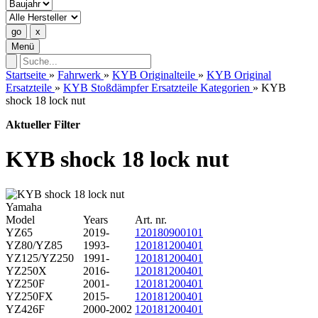
Menü
Startseite
»
Fahrwerk
»
KYB Originalteile
»
KYB Original
Ersatzteile
»
KYB Stoßdämpfer Ersatzteile Kategorien
»
KYB
shock 18 lock nut
Aktueller Filter
KYB shock 18 lock nut
Yamaha
Model
Years
Art. nr.
YZ65
2019-
120180900101
YZ80/YZ85
1993-
120181200401
YZ125/YZ250
1991-
120181200401
YZ250X
2016-
120181200401
YZ250F
2001-
120181200401
YZ250FX
2015-
120181200401
YZ426F
2000-2002
120181200401