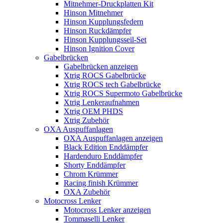
Mitnehmer-Druckplatten Kit
Hinson Mitnehmer
Hinson Kupplungsfedern
Hinson Ruckdämpfer
Hinson Kupplungsseil-Set
Hinson Ignition Cover
Gabelbrücken
Gabelbrücken anzeigen
Xtrig ROCS Gabelbrücke
Xtrig ROCS tech Gabelbrücke
Xtrig ROCS Supermoto Gabelbrücke
Xtrig Lenkeraufnahmen
Xtrig OEM PHDS
Xtrig Zubehör
OXA Auspuffanlagen
OXA Auspuffanlagen anzeigen
Black Edition Enddämpfer
Hardenduro Enddämpfer
Shorty Enddämpfer
Chrom Krümmer
Racing finish Krümmer
OXA Zubehör
Motocross Lenker
Motocross Lenker anzeigen
Tommaselli Lenker