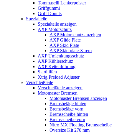
Tommaselli Lenkerpolster
Griffgummi
Griff Donuts
Spezialteile
Spezialteile anzeigen
AXP Motorschutz
AXP Motorschutz anzeigen
AXP Glide Plate
AXP Skid Plate
AXP Skid plate Xtrem
AXP Umlenkungsschutz
AXP Kühlerschutz
AXP Kettenführung
Starthilfen
Xtrig Preload Adjuster
Verschleißteile
Verschleißteile anzeigen
Motomaster Bremsen
Motomaster Bremsen anzeigen
Bremsbeläge hinten
Bremsbeläge vorn
Bremsscheibe hinten
Bremsscheibe vorn
Nitro MX Floating Bremsscheibe
Oversize Kit 270 mm