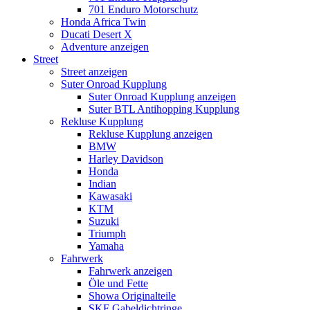
701 Enduro Motorschutz
Honda Africa Twin
Ducati Desert X
Adventure anzeigen
Street
Street anzeigen
Suter Onroad Kupplung
Suter Onroad Kupplung anzeigen
Suter BTL Antihopping Kupplung
Rekluse Kupplung
Rekluse Kupplung anzeigen
BMW
Harley Davidson
Honda
Indian
Kawasaki
KTM
Suzuki
Triumph
Yamaha
Fahrwerk
Fahrwerk anzeigen
Öle und Fette
Showa Originalteile
SKF Gabeldichtringe