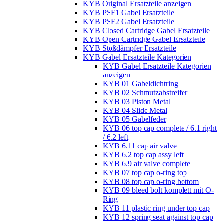
KYB Original Ersatzteile anzeigen
KYB PSF1 Gabel Ersatzteile
KYB PSF2 Gabel Ersatzteile
KYB Closed Cartridge Gabel Ersatzteile
KYB Open Cartridge Gabel Ersatzteile
KYB Stoßdämpfer Ersatzteile
KYB Gabel Ersatzteile Kategorien
KYB Gabel Ersatzteile Kategorien
anzeigen
KYB 01 Gabeldichtring
KYB 02 Schmutzabstreifer
KYB 03 Piston Metal
KYB 04 Slide Metal
KYB 05 Gabelfeder
KYB 06 top cap complete / 6.1 right
/ 6.2 left
KYB 6.11 cap air valve
KYB 6.2 top cap assy left
KYB 6.9 air valve complete
KYB 07 top cap o-ring top
KYB 08 top cap o-ring bottom
KYB 09 bleed bolt komplett mit O-
Ring
KYB 11 plastic ring under top cap
KYB 12 spring seat against top cap