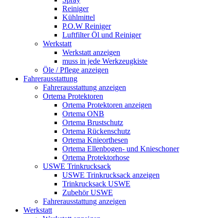
Reiniger
Kühlmittel
P.O.W Reiniger
Luftfilter Öl und Reiniger
Werkstatt
Werkstatt anzeigen
muss in jede Werkzeugkiste
Öle / Pflege anzeigen
Fahrerausstattung
Fahrerausstattung anzeigen
Ortema Protektoren
Ortema Protektoren anzeigen
Ortema ONB
Ortema Brustschutz
Ortema Rückenschutz
Ortema Knieorthesen
Ortema Ellenbogen- und Knieschoner
Ortema Protektorhose
USWE Trinkrucksack
USWE Trinkrucksack anzeigen
Trinkrucksack USWE
Zubehör USWE
Fahrerausstattung anzeigen
Werkstatt