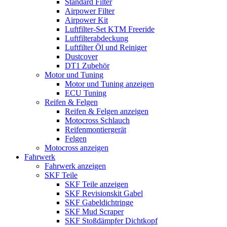
Standard Filter
Airpower Filter
Airpower Kit
Luftfilter-Set KTM Freeride
Luftfilterabdeckung
Luftfilter Öl und Reiniger
Dustcover
DT1 Zubehör
Motor und Tuning
Motor und Tuning anzeigen
ECU Tuning
Reifen & Felgen
Reifen & Felgen anzeigen
Motocross Schlauch
Reifenmontiergerät
Felgen
Motocross anzeigen
Fahrwerk
Fahrwerk anzeigen
SKF Teile
SKF Teile anzeigen
SKF Revisionskit Gabel
SKF Gabeldichtringe
SKF Mud Scraper
SKF Stoßdämpfer Dichtkopf