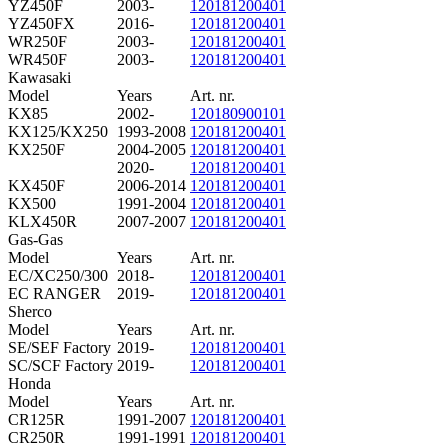
YZ450F
2003-
120181200401
YZ450FX
2016-
120181200401
WR250F
2003-
120181200401
WR450F
2003-
120181200401
Kawasaki
Model
Years
Art. nr.
KX85
2002-
120180900101
KX125/KX250
1993-2008
120181200401
KX250F
2004-2005
120181200401
2020-
120181200401
KX450F
2006-2014
120181200401
KX500
1991-2004
120181200401
KLX450R
2007-2007
120181200401
Gas-Gas
Model
Years
Art. nr.
EC/XC250/300
2018-
120181200401
EC RANGER
2019-
120181200401
Sherco
Model
Years
Art. nr.
SE/SEF Factory
2019-
120181200401
SC/SCF Factory
2019-
120181200401
Honda
Model
Years
Art. nr.
CR125R
1991-2007
120181200401
CR250R
1991-1991
120181200401