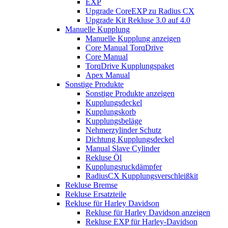
EXP
Upgrade CoreEXP zu Radius CX
Upgrade Kit Rekluse 3.0 auf 4.0
Manuelle Kupplung
Manuelle Kupplung anzeigen
Core Manual TorqDrive
Core Manual
TorqDrive Kupplungspaket
Apex Manual
Sonstige Produkte
Sonstige Produkte anzeigen
Kupplungsdeckel
Kupplungskorb
Kupplungsbeläge
Nehmerzylinder Schutz
Dichtung Kupplungsdeckel
Manual Slave Cylinder
Rekluse Öl
Kupplungsruckdämpfer
RadiusCX Kupplungsverschleißkit
Rekluse Bremse
Rekluse Ersatzteile
Rekluse für Harley Davidson
Rekluse für Harley Davidson anzeigen
Rekluse EXP für Harley-Davidson