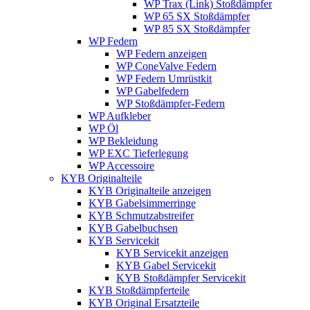
WP Trax (Link) Stoßdämpfer
WP 65 SX Stoßdämpfer
WP 85 SX Stoßdämpfer
WP Federn
WP Federn anzeigen
WP ConeValve Federn
WP Federn Umrüstkit
WP Gabelfedern
WP Stoßdämpfer-Federn
WP Aufkleber
WP Öl
WP Bekleidung
WP EXC Tieferlegung
WP Accessoire
KYB Originalteile
KYB Originalteile anzeigen
KYB Gabelsimmerringe
KYB Schmutzabstreifer
KYB Gabelbuchsen
KYB Servicekit
KYB Servicekit anzeigen
KYB Gabel Servicekit
KYB Stoßdämpfer Servicekit
KYB Stoßdämpferteile
KYB Original Ersatzteile