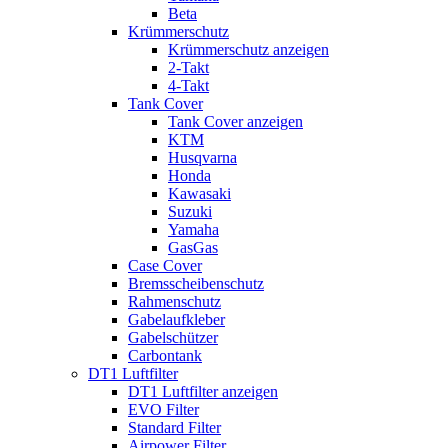
Beta
Krümmerschutz
Krümmerschutz anzeigen
2-Takt
4-Takt
Tank Cover
Tank Cover anzeigen
KTM
Husqvarna
Honda
Kawasaki
Suzuki
Yamaha
GasGas
Case Cover
Bremsscheibenschutz
Rahmenschutz
Gabelaufkleber
Gabelschützer
Carbontank
DT1 Luftfilter
DT1 Luftfilter anzeigen
EVO Filter
Standard Filter
Airpower Filter