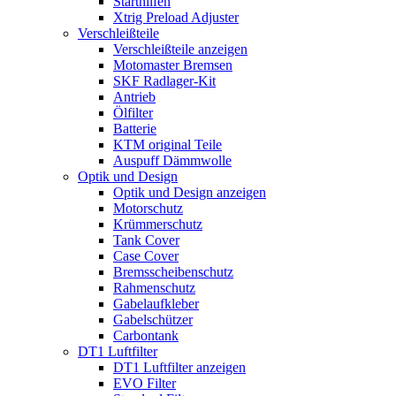
Starthilfen
Xtrig Preload Adjuster
Verschleißteile
Verschleißteile anzeigen
Motomaster Bremsen
SKF Radlager-Kit
Antrieb
Ölfilter
Batterie
KTM original Teile
Auspuff Dämmwolle
Optik und Design
Optik und Design anzeigen
Motorschutz
Krümmerschutz
Tank Cover
Case Cover
Bremsscheibenschutz
Rahmenschutz
Gabelaufkleber
Gabelschützer
Carbontank
DT1 Luftfilter
DT1 Luftfilter anzeigen
EVO Filter