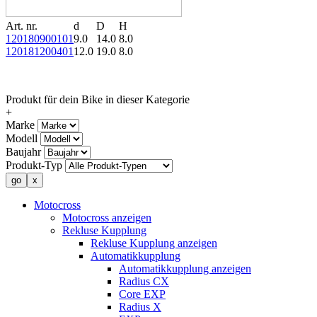
Art. nr.
d
D
H
120180900101
9.0
14.0
8.0
120181200401
12.0
19.0
8.0
Produkt für dein Bike in dieser Kategorie
+
Marke
Modell
Baujahr
Produkt-Typ
Motocross
Motocross anzeigen
Rekluse Kupplung
Rekluse Kupplung anzeigen
Automatikkupplung
Automatikkupplung anzeigen
Radius CX
Core EXP
Radius X