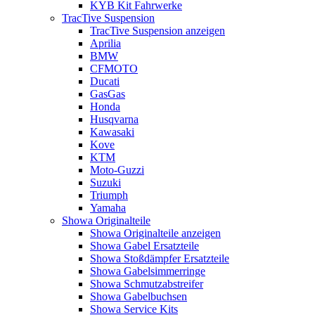
KYB Kit Fahrwerke
TracTive Suspension
TracTive Suspension anzeigen
Aprilia
BMW
CFMOTO
Ducati
GasGas
Honda
Husqvarna
Kawasaki
Kove
KTM
Moto-Guzzi
Suzuki
Triumph
Yamaha
Showa Originalteile
Showa Originalteile anzeigen
Showa Gabel Ersatzteile
Showa Stoßdämpfer Ersatzteile
Showa Gabelsimmerringe
Showa Schmutzabstreifer
Showa Gabelbuchsen
Showa Service Kits