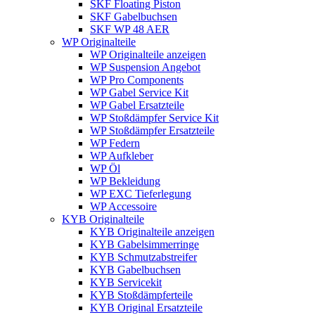
SKF Floating Piston
SKF Gabelbuchsen
SKF WP 48 AER
WP Originalteile
WP Originalteile anzeigen
WP Suspension Angebot
WP Pro Components
WP Gabel Service Kit
WP Gabel Ersatzteile
WP Stoßdämpfer Service Kit
WP Stoßdämpfer Ersatzteile
WP Federn
WP Aufkleber
WP Öl
WP Bekleidung
WP EXC Tieferlegung
WP Accessoire
KYB Originalteile
KYB Originalteile anzeigen
KYB Gabelsimmerringe
KYB Schmutzabstreifer
KYB Gabelbuchsen
KYB Servicekit
KYB Stoßdämpferteile
KYB Original Ersatzteile