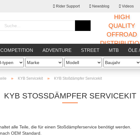
Rider Support
Newsblog
Videos
HIGH
Sprache auswählen
QUALITY
OFFROAD
DISTRIBUTI
Lieferland
COMPETITION
ADVENTURE
STREET
MTB
ÖLE 
STATT
SONSTIGES
»
»
eile
KYB Servicekit
KYB Stoßdämpfer Servicekit
KYB STOSSDÄMPFER SERVICEKIT
Konto erstellen
Passwort vergessen
ltet alle Teile, die für einen Stoßdämpferservice benötigt werden.
n nach OEM Standard.