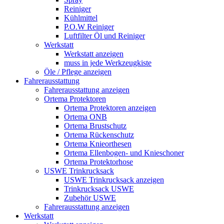
Reiniger
Kühlmittel
P.O.W Reiniger
Luftfilter Öl und Reiniger
Werkstatt
Werkstatt anzeigen
muss in jede Werkzeugkiste
Öle / Pflege anzeigen
Fahrerausstattung
Fahrerausstattung anzeigen
Ortema Protektoren
Ortema Protektoren anzeigen
Ortema ONB
Ortema Brustschutz
Ortema Rückenschutz
Ortema Knieorthesen
Ortema Ellenbogen- und Knieschoner
Ortema Protektorhose
USWE Trinkrucksack
USWE Trinkrucksack anzeigen
Trinkrucksack USWE
Zubehör USWE
Fahrerausstattung anzeigen
Werkstatt