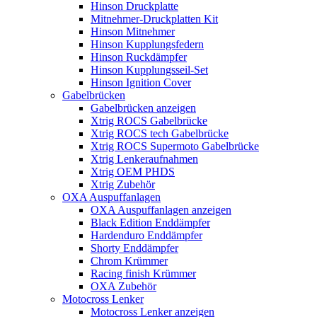
Hinson Druckplatte
Mitnehmer-Druckplatten Kit
Hinson Mitnehmer
Hinson Kupplungsfedern
Hinson Ruckdämpfer
Hinson Kupplungsseil-Set
Hinson Ignition Cover
Gabelbrücken
Gabelbrücken anzeigen
Xtrig ROCS Gabelbrücke
Xtrig ROCS tech Gabelbrücke
Xtrig ROCS Supermoto Gabelbrücke
Xtrig Lenkeraufnahmen
Xtrig OEM PHDS
Xtrig Zubehör
OXA Auspuffanlagen
OXA Auspuffanlagen anzeigen
Black Edition Enddämpfer
Hardenduro Enddämpfer
Shorty Enddämpfer
Chrom Krümmer
Racing finish Krümmer
OXA Zubehör
Motocross Lenker
Motocross Lenker anzeigen