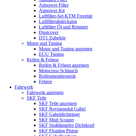
Airpower Filter
Airpower Kit
Luftfilter-Set KTM Freeride
Luftfilterabdeckung
Luftfilter Öl und Reiniger
Dustcover
DT1 Zubehör
Motor und Tuning
Motor und Tuning anzeigen
ECU Tuning
Reifen & Felgen
Reifen & Felgen anzeigen
Motocross Schlauch
Reifenmontiergerät
Felgen
Fahrwerk
Fahrwerk anzeigen
SKF Teile
SKF Teile anzeigen
SKF Revisionskit Gabel
SKF Gabeldichtringe
SKF Mud Scraper
SKF Stoßdämpfer Dichtkopf
SKF Floating Piston