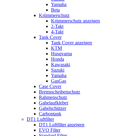
Yamaha
Beta
Krümmerschutz
Krümmerschutz anzeigen
2-Takt
4-Takt
Tank Cover
Tank Cover anzeigen
KTM
Husqvarna
Honda
Kawasaki
Suzuki
Yamaha
GasGas
Case Cover
Bremsscheibenschutz
Rahmenschutz
Gabelaufkleber
Gabelschützer
Carbontank
DT1 Luftfilter
DT1 Luftfilter anzeigen
EVO Filter
Standard Filter