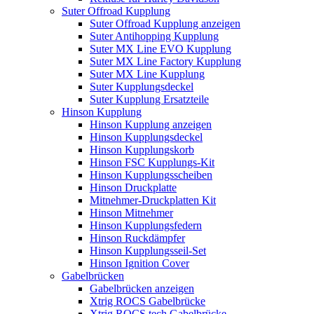
Suter Offroad Kupplung
Suter Offroad Kupplung anzeigen
Suter Antihopping Kupplung
Suter MX Line EVO Kupplung
Suter MX Line Factory Kupplung
Suter MX Line Kupplung
Suter Kupplungsdeckel
Suter Kupplung Ersatzteile
Hinson Kupplung
Hinson Kupplung anzeigen
Hinson Kupplungsdeckel
Hinson Kupplungskorb
Hinson FSC Kupplungs-Kit
Hinson Kupplungsscheiben
Hinson Druckplatte
Mitnehmer-Druckplatten Kit
Hinson Mitnehmer
Hinson Kupplungsfedern
Hinson Ruckdämpfer
Hinson Kupplungsseil-Set
Hinson Ignition Cover
Gabelbrücken
Gabelbrücken anzeigen
Xtrig ROCS Gabelbrücke
Xtrig ROCS tech Gabelbrücke