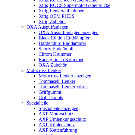
Xtrig ROCS Supermoto Gabelbrücke
Xtrig Lenkeraufnahmen
Xtrig OEM PHDS
Xtrig Zubehör
OXA Auspuffanlagen
OXA Auspuffanlagen anzeigen
Black Edition Enddämpfer
Hardenduro Enddämpfer
Shorty Enddämpfer
Chrom Krümmer
Racing finish Krümmer
OXA Zubehör
Motocross Lenker
Motocross Lenker anzeigen
Tommaselli Lenker
Tommaselli Lenkerpolster
Griffgummi
Griff Donuts
Spezialteile
Spezialteile anzeigen
AXP Motorschutz
AXP Umlenkungsschutz
AXP Kühlerschutz
AXP Kettenführung