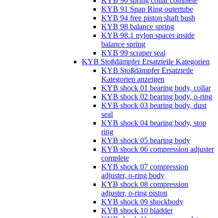
KYB 90 spring collar complete
KYB 91 Snap Ring outertube
KYB 94 free piston shaft bush
KYB 98 balance spring
KYB 98.1 nylon spacer inside
balance spring
KYB 99 scraper seal
KYB Stoßdämpfer Ersatzteile Kategorien
KYB Stoßdämpfer Ersatzteile
Kategorien anzeigen
KYB shock 01 bearing body, collar
KYB shock 02 bearing body, o-ring
KYB shock 03 bearing body, dust
seal
KYB shock 04 bearing body, stop
ring
KYB shock 05 bearing body
KYB shock 06 compression adjuster
complete
KYB shock 07 compression
adjuster, o-ring body
KYB shock 08 compression
adjuster, o-ring piston
KYB shock 09 shockbody
KYB shock 10 bladder