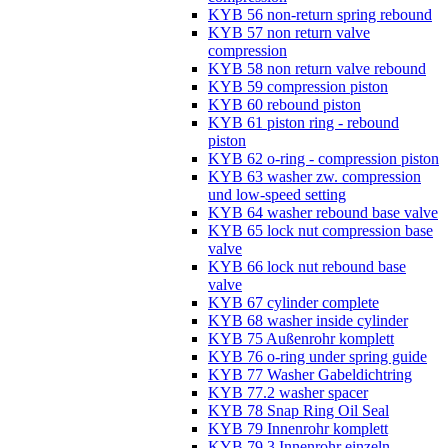
KYB 56 non-return spring rebound
KYB 57 non return valve
compression
KYB 58 non return valve rebound
KYB 59 compression piston
KYB 60 rebound piston
KYB 61 piston ring - rebound
piston
KYB 62 o-ring - compression piston
KYB 63 washer zw. compression
und low-speed setting
KYB 64 washer rebound base valve
KYB 65 lock nut compression base
valve
KYB 66 lock nut rebound base
valve
KYB 67 cylinder complete
KYB 68 washer inside cylinder
KYB 75 Außenrohr komplett
KYB 76 o-ring under spring guide
KYB 77 Washer Gabeldichtring
KYB 77.2 washer spacer
KYB 78 Snap Ring Oil Seal
KYB 79 Innenrohr komplett
KYB 79.3 Innenrohr einzeln