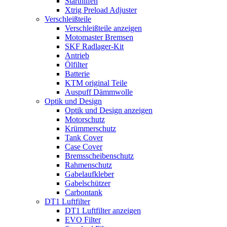
Starthilfen
Xtrig Preload Adjuster
Verschleißteile
Verschleißteile anzeigen
Motomaster Bremsen
SKF Radlager-Kit
Antrieb
Ölfilter
Batterie
KTM original Teile
Auspuff Dämmwolle
Optik und Design
Optik und Design anzeigen
Motorschutz
Krümmerschutz
Tank Cover
Case Cover
Bremsscheibenschutz
Rahmenschutz
Gabelaufkleber
Gabelschützer
Carbontank
DT1 Luftfilter
DT1 Luftfilter anzeigen
EVO Filter