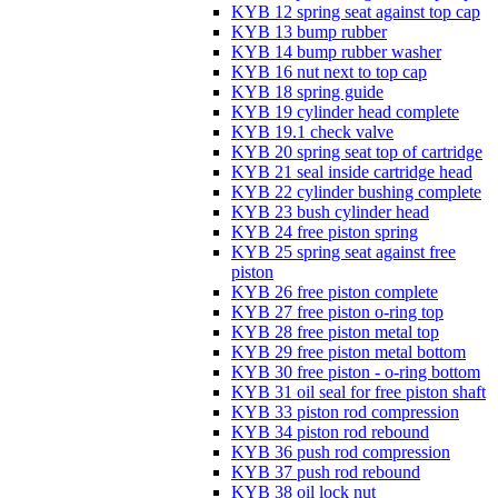
KYB 12 spring seat against top cap
KYB 13 bump rubber
KYB 14 bump rubber washer
KYB 16 nut next to top cap
KYB 18 spring guide
KYB 19 cylinder head complete
KYB 19.1 check valve
KYB 20 spring seat top of cartridge
KYB 21 seal inside cartridge head
KYB 22 cylinder bushing complete
KYB 23 bush cylinder head
KYB 24 free piston spring
KYB 25 spring seat against free
piston
KYB 26 free piston complete
KYB 27 free piston o-ring top
KYB 28 free piston metal top
KYB 29 free piston metal bottom
KYB 30 free piston - o-ring bottom
KYB 31 oil seal for free piston shaft
KYB 33 piston rod compression
KYB 34 piston rod rebound
KYB 36 push rod compression
KYB 37 push rod rebound
KYB 38 oil lock nut