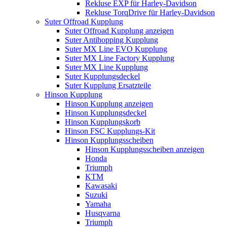
Rekluse EXP für Harley-Davidson
Rekluse TorqDrive für Harley-Davidson
Suter Offroad Kupplung
Suter Offroad Kupplung anzeigen
Suter Antihopping Kupplung
Suter MX Line EVO Kupplung
Suter MX Line Factory Kupplung
Suter MX Line Kupplung
Suter Kupplungsdeckel
Suter Kupplung Ersatzteile
Hinson Kupplung
Hinson Kupplung anzeigen
Hinson Kupplungsdeckel
Hinson Kupplungskorb
Hinson FSC Kupplungs-Kit
Hinson Kupplungsscheiben
Hinson Kupplungsscheiben anzeigen
Honda
Triumph
KTM
Kawasaki
Suzuki
Yamaha
Husqvarna
Triumph