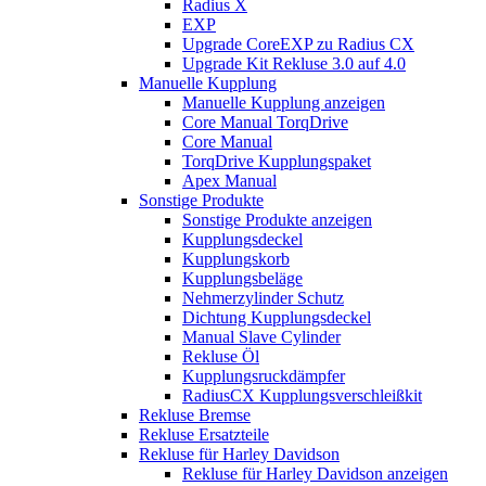
Radius X
EXP
Upgrade CoreEXP zu Radius CX
Upgrade Kit Rekluse 3.0 auf 4.0
Manuelle Kupplung
Manuelle Kupplung anzeigen
Core Manual TorqDrive
Core Manual
TorqDrive Kupplungspaket
Apex Manual
Sonstige Produkte
Sonstige Produkte anzeigen
Kupplungsdeckel
Kupplungskorb
Kupplungsbeläge
Nehmerzylinder Schutz
Dichtung Kupplungsdeckel
Manual Slave Cylinder
Rekluse Öl
Kupplungsruckdämpfer
RadiusCX Kupplungsverschleißkit
Rekluse Bremse
Rekluse Ersatzteile
Rekluse für Harley Davidson
Rekluse für Harley Davidson anzeigen