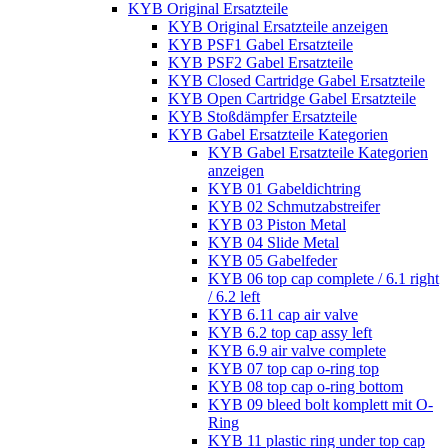
KYB Original Ersatzteile
KYB Original Ersatzteile anzeigen
KYB PSF1 Gabel Ersatzteile
KYB PSF2 Gabel Ersatzteile
KYB Closed Cartridge Gabel Ersatzteile
KYB Open Cartridge Gabel Ersatzteile
KYB Stoßdämpfer Ersatzteile
KYB Gabel Ersatzteile Kategorien
KYB Gabel Ersatzteile Kategorien
anzeigen
KYB 01 Gabeldichtring
KYB 02 Schmutzabstreifer
KYB 03 Piston Metal
KYB 04 Slide Metal
KYB 05 Gabelfeder
KYB 06 top cap complete / 6.1 right
/ 6.2 left
KYB 6.11 cap air valve
KYB 6.2 top cap assy left
KYB 6.9 air valve complete
KYB 07 top cap o-ring top
KYB 08 top cap o-ring bottom
KYB 09 bleed bolt komplett mit O-
Ring
KYB 11 plastic ring under top cap