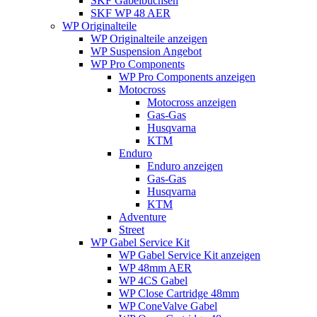
SKF Gabelbuchsen
SKF WP 48 AER
WP Originalteile
WP Originalteile anzeigen
WP Suspension Angebot
WP Pro Components
WP Pro Components anzeigen
Motocross
Motocross anzeigen
Gas-Gas
Husqvarna
KTM
Enduro
Enduro anzeigen
Gas-Gas
Husqvarna
KTM
Adventure
Street
WP Gabel Service Kit
WP Gabel Service Kit anzeigen
WP 48mm AER
WP 4CS Gabel
WP Close Cartridge 48mm
WP ConeValve Gabel