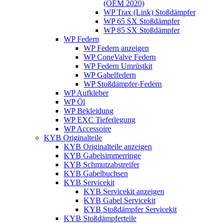
(OEM 2020)
WP Trax (Link) Stoßdämpfer
WP 65 SX Stoßdämpfer
WP 85 SX Stoßdämpfer
WP Federn
WP Federn anzeigen
WP ConeValve Federn
WP Federn Umrüstkit
WP Gabelfedern
WP Stoßdämpfer-Federn
WP Aufkleber
WP Öl
WP Bekleidung
WP EXC Tieferlegung
WP Accessoire
KYB Originalteile
KYB Originalteile anzeigen
KYB Gabelsimmerringe
KYB Schmutzabstreifer
KYB Gabelbuchsen
KYB Servicekit
KYB Servicekit anzeigen
KYB Gabel Servicekit
KYB Stoßdämpfer Servicekit
KYB Stoßdämpferteile