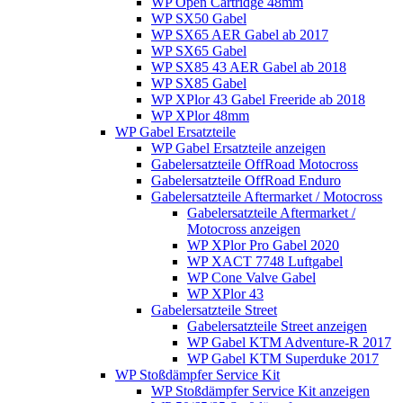
WP Open Cartridge 48mm
WP SX50 Gabel
WP SX65 AER Gabel ab 2017
WP SX65 Gabel
WP SX85 43 AER Gabel ab 2018
WP SX85 Gabel
WP XPlor 43 Gabel Freeride ab 2018
WP XPlor 48mm
WP Gabel Ersatzteile
WP Gabel Ersatzteile anzeigen
Gabelersatzteile OffRoad Motocross
Gabelersatzteile OffRoad Enduro
Gabelersatzteile Aftermarket / Motocross
Gabelersatzteile Aftermarket /
Motocross anzeigen
WP XPlor Pro Gabel 2020
WP XACT 7748 Luftgabel
WP Cone Valve Gabel
WP XPlor 43
Gabelersatzteile Street
Gabelersatzteile Street anzeigen
WP Gabel KTM Adventure-R 2017
WP Gabel KTM Superduke 2017
WP Stoßdämpfer Service Kit
WP Stoßdämpfer Service Kit anzeigen