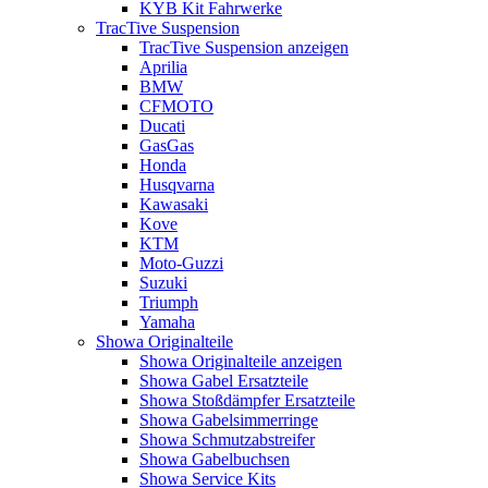
KYB Kit Fahrwerke
TracTive Suspension
TracTive Suspension anzeigen
Aprilia
BMW
CFMOTO
Ducati
GasGas
Honda
Husqvarna
Kawasaki
Kove
KTM
Moto-Guzzi
Suzuki
Triumph
Yamaha
Showa Originalteile
Showa Originalteile anzeigen
Showa Gabel Ersatzteile
Showa Stoßdämpfer Ersatzteile
Showa Gabelsimmerringe
Showa Schmutzabstreifer
Showa Gabelbuchsen
Showa Service Kits