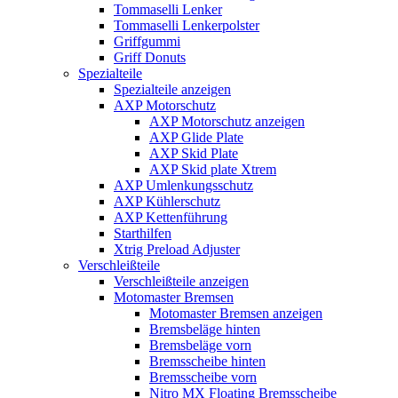
Tommaselli Lenker
Tommaselli Lenkerpolster
Griffgummi
Griff Donuts
Spezialteile
Spezialteile anzeigen
AXP Motorschutz
AXP Motorschutz anzeigen
AXP Glide Plate
AXP Skid Plate
AXP Skid plate Xtrem
AXP Umlenkungsschutz
AXP Kühlerschutz
AXP Kettenführung
Starthilfen
Xtrig Preload Adjuster
Verschleißteile
Verschleißteile anzeigen
Motomaster Bremsen
Motomaster Bremsen anzeigen
Bremsbeläge hinten
Bremsbeläge vorn
Bremsscheibe hinten
Bremsscheibe vorn
Nitro MX Floating Bremsscheibe