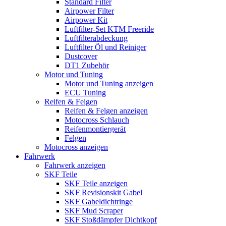
Standard Filter
Airpower Filter
Airpower Kit
Luftfilter-Set KTM Freeride
Luftfilterabdeckung
Luftfilter Öl und Reiniger
Dustcover
DT1 Zubehör
Motor und Tuning
Motor und Tuning anzeigen
ECU Tuning
Reifen & Felgen
Reifen & Felgen anzeigen
Motocross Schlauch
Reifenmontiergerät
Felgen
Motocross anzeigen
Fahrwerk
Fahrwerk anzeigen
SKF Teile
SKF Teile anzeigen
SKF Revisionskit Gabel
SKF Gabeldichtringe
SKF Mud Scraper
SKF Stoßdämpfer Dichtkopf