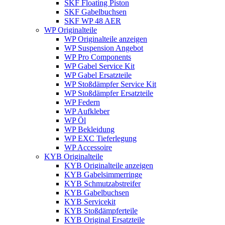
SKF Floating Piston
SKF Gabelbuchsen
SKF WP 48 AER
WP Originalteile
WP Originalteile anzeigen
WP Suspension Angebot
WP Pro Components
WP Gabel Service Kit
WP Gabel Ersatzteile
WP Stoßdämpfer Service Kit
WP Stoßdämpfer Ersatzteile
WP Federn
WP Aufkleber
WP Öl
WP Bekleidung
WP EXC Tieferlegung
WP Accessoire
KYB Originalteile
KYB Originalteile anzeigen
KYB Gabelsimmerringe
KYB Schmutzabstreifer
KYB Gabelbuchsen
KYB Servicekit
KYB Stoßdämpferteile
KYB Original Ersatzteile