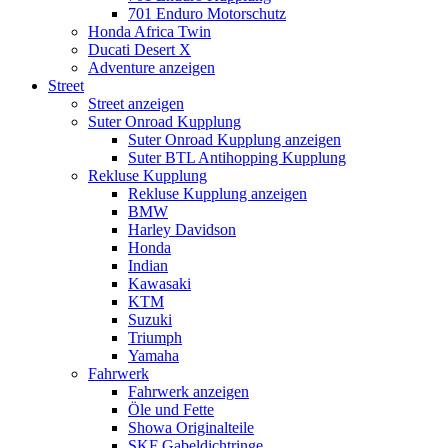
701 Enduro Motorschutz
Honda Africa Twin
Ducati Desert X
Adventure anzeigen
Street
Street anzeigen
Suter Onroad Kupplung
Suter Onroad Kupplung anzeigen
Suter BTL Antihopping Kupplung
Rekluse Kupplung
Rekluse Kupplung anzeigen
BMW
Harley Davidson
Honda
Indian
Kawasaki
KTM
Suzuki
Triumph
Yamaha
Fahrwerk
Fahrwerk anzeigen
Öle und Fette
Showa Originalteile
SKF Gabeldichtringe