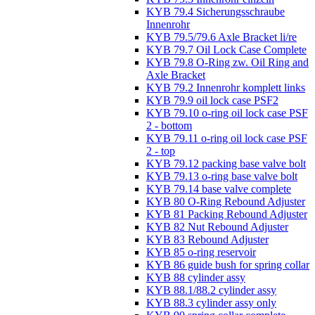
KYB 79.4 Sicherungsschraube
Innenrohr
KYB 79.5/79.6 Axle Bracket li/re
KYB 79.7 Oil Lock Case Complete
KYB 79.8 O-Ring zw. Oil Ring and
Axle Bracket
KYB 79.2 Innenrohr komplett links
KYB 79.9 oil lock case PSF2
KYB 79.10 o-ring oil lock case PSF
2 - bottom
KYB 79.11 o-ring oil lock case PSF
2 - top
KYB 79.12 packing base valve bolt
KYB 79.13 o-ring base valve bolt
KYB 79.14 base valve complete
KYB 80 O-Ring Rebound Adjuster
KYB 81 Packing Rebound Adjuster
KYB 82 Nut Rebound Adjuster
KYB 83 Rebound Adjuster
KYB 85 o-ring reservoir
KYB 86 guide bush for spring collar
KYB 88 cylinder assy
KYB 88.1/88.2 cylinder assy
KYB 88.3 cylinder assy only