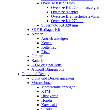
Oversize Kit 270 mm
Oversize Kit 270 mm anzeigen
Oversize Adapter
Oversize Bremsscheibe 270mm
Oversize Kit 270mm
Supermoto Kit 320 mm
SKF Radlager-Kit
Antrieb
Antrieb anzeigen
Ketten
Kettenrad
Ritzel
Ölfilter
Batterie
KTM original Teile
Auspuff Dämmwolle
Optik und Design
Optik und Design anzeigen
Motorschutz
Motorschutz anzeigen
KTM
Husqvarna
Honda
Kawasaki
Suzuki