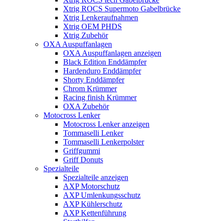
Xtrig ROCS Supermoto Gabelbrücke
Xtrig Lenkeraufnahmen
Xtrig OEM PHDS
Xtrig Zubehör
OXA Auspuffanlagen
OXA Auspuffanlagen anzeigen
Black Edition Enddämpfer
Hardenduro Enddämpfer
Shorty Enddämpfer
Chrom Krümmer
Racing finish Krümmer
OXA Zubehör
Motocross Lenker
Motocross Lenker anzeigen
Tommaselli Lenker
Tommaselli Lenkerpolster
Griffgummi
Griff Donuts
Spezialteile
Spezialteile anzeigen
AXP Motorschutz
AXP Umlenkungsschutz
AXP Kühlerschutz
AXP Kettenführung