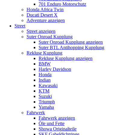
701 Enduro Motorschutz
Honda Africa Twin
Ducati Desert X
Adventure anzeigen
Street
Street anzeigen
Suter Onroad Kupplung
Suter Onroad Kupplung anzeigen
Suter BTL Antihopping Kupplung
Rekluse Kupplung
Rekluse Kupplung anzeigen
BMW
Harley Davidson
Honda
Indian
Kawasaki
KTM
Suzuki
Triumph
Yamaha
Fahrwerk
Fahrwerk anzeigen
Öle und Fette
Showa Originalteile
SKF Gabeldichtringe