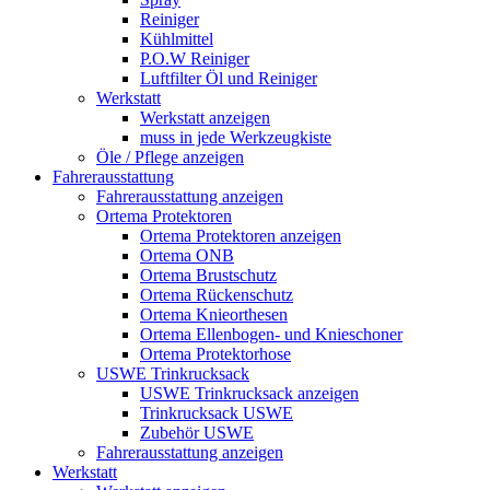
Reiniger
Kühlmittel
P.O.W Reiniger
Luftfilter Öl und Reiniger
Werkstatt
Werkstatt anzeigen
muss in jede Werkzeugkiste
Öle / Pflege anzeigen
Fahrerausstattung
Fahrerausstattung anzeigen
Ortema Protektoren
Ortema Protektoren anzeigen
Ortema ONB
Ortema Brustschutz
Ortema Rückenschutz
Ortema Knieorthesen
Ortema Ellenbogen- und Knieschoner
Ortema Protektorhose
USWE Trinkrucksack
USWE Trinkrucksack anzeigen
Trinkrucksack USWE
Zubehör USWE
Fahrerausstattung anzeigen
Werkstatt