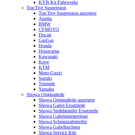
KYB Kit Fahrwerke
TracTive Suspension
TracTive Suspension anzeigen
Aprilia
BMW
CFMOTO
Ducati
GasGas
Honda
Husqvarna
Kawasaki
Kove
KTM
Moto-Guzzi
Suzuki
Triumph
Yamaha
Showa Originalteile
Showa Originalteile anzeigen
Showa Gabel Ersatzteile
Showa Stoßdämpfer Ersatzteile
Showa Gabelsimmerringe
Showa Schmutzabstreifer
Showa Gabelbuchsen
Showa Service Kits