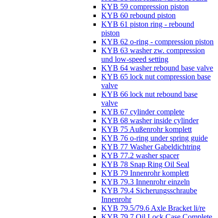
KYB 59 compression piston
KYB 60 rebound piston
KYB 61 piston ring - rebound
piston
KYB 62 o-ring - compression piston
KYB 63 washer zw. compression
und low-speed setting
KYB 64 washer rebound base valve
KYB 65 lock nut compression base
valve
KYB 66 lock nut rebound base
valve
KYB 67 cylinder complete
KYB 68 washer inside cylinder
KYB 75 Außenrohr komplett
KYB 76 o-ring under spring guide
KYB 77 Washer Gabeldichtring
KYB 77.2 washer spacer
KYB 78 Snap Ring Oil Seal
KYB 79 Innenrohr komplett
KYB 79.3 Innenrohr einzeln
KYB 79.4 Sicherungsschraube
Innenrohr
KYB 79.5/79.6 Axle Bracket li/re
KYB 79.7 Oil Lock Case Complete