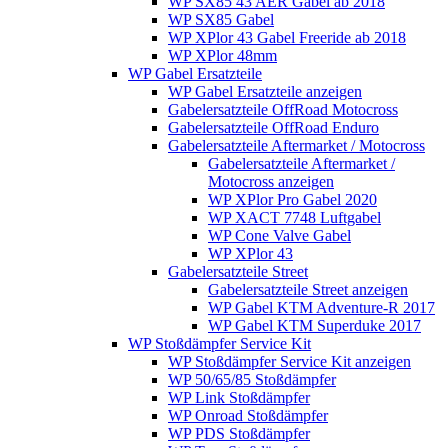
WP SX85 43 AER Gabel ab 2018
WP SX85 Gabel
WP XPlor 43 Gabel Freeride ab 2018
WP XPlor 48mm
WP Gabel Ersatzteile
WP Gabel Ersatzteile anzeigen
Gabelersatzteile OffRoad Motocross
Gabelersatzteile OffRoad Enduro
Gabelersatzteile Aftermarket / Motocross
Gabelersatzteile Aftermarket /
Motocross anzeigen
WP XPlor Pro Gabel 2020
WP XACT 7748 Luftgabel
WP Cone Valve Gabel
WP XPlor 43
Gabelersatzteile Street
Gabelersatzteile Street anzeigen
WP Gabel KTM Adventure-R 2017
WP Gabel KTM Superduke 2017
WP Stoßdämpfer Service Kit
WP Stoßdämpfer Service Kit anzeigen
WP 50/65/85 Stoßdämpfer
WP Link Stoßdämpfer
WP Onroad Stoßdämpfer
WP PDS Stoßdämpfer