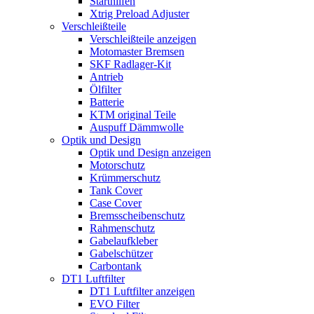
Starthilfen
Xtrig Preload Adjuster
Verschleißteile
Verschleißteile anzeigen
Motomaster Bremsen
SKF Radlager-Kit
Antrieb
Ölfilter
Batterie
KTM original Teile
Auspuff Dämmwolle
Optik und Design
Optik und Design anzeigen
Motorschutz
Krümmerschutz
Tank Cover
Case Cover
Bremsscheibenschutz
Rahmenschutz
Gabelaufkleber
Gabelschützer
Carbontank
DT1 Luftfilter
DT1 Luftfilter anzeigen
EVO Filter