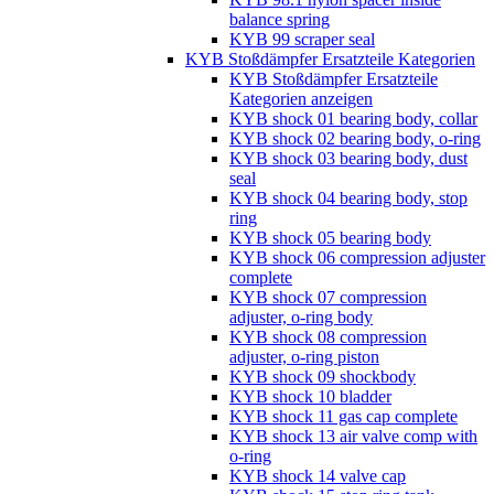
balance spring
KYB 99 scraper seal
KYB Stoßdämpfer Ersatzteile Kategorien
KYB Stoßdämpfer Ersatzteile
Kategorien anzeigen
KYB shock 01 bearing body, collar
KYB shock 02 bearing body, o-ring
KYB shock 03 bearing body, dust
seal
KYB shock 04 bearing body, stop
ring
KYB shock 05 bearing body
KYB shock 06 compression adjuster
complete
KYB shock 07 compression
adjuster, o-ring body
KYB shock 08 compression
adjuster, o-ring piston
KYB shock 09 shockbody
KYB shock 10 bladder
KYB shock 11 gas cap complete
KYB shock 13 air valve comp with
o-ring
KYB shock 14 valve cap