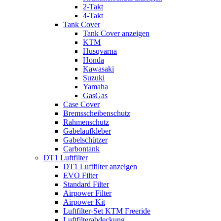
2-Takt
4-Takt
Tank Cover
Tank Cover anzeigen
KTM
Husqvarna
Honda
Kawasaki
Suzuki
Yamaha
GasGas
Case Cover
Bremsscheibenschutz
Rahmenschutz
Gabelaufkleber
Gabelschützer
Carbontank
DT1 Luftfilter
DT1 Luftfilter anzeigen
EVO Filter
Standard Filter
Airpower Filter
Airpower Kit
Luftfilter-Set KTM Freeride
Luftfilterabdeckung