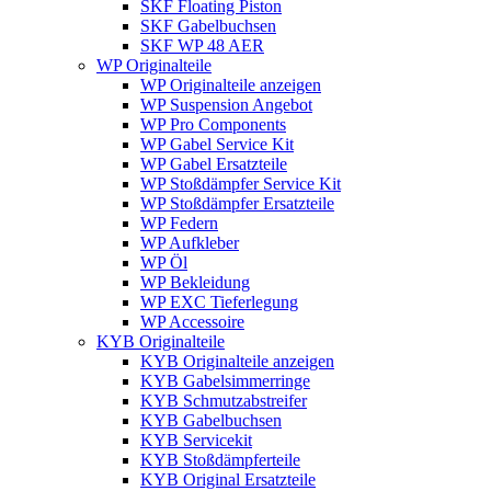
SKF Floating Piston
SKF Gabelbuchsen
SKF WP 48 AER
WP Originalteile
WP Originalteile anzeigen
WP Suspension Angebot
WP Pro Components
WP Gabel Service Kit
WP Gabel Ersatzteile
WP Stoßdämpfer Service Kit
WP Stoßdämpfer Ersatzteile
WP Federn
WP Aufkleber
WP Öl
WP Bekleidung
WP EXC Tieferlegung
WP Accessoire
KYB Originalteile
KYB Originalteile anzeigen
KYB Gabelsimmerringe
KYB Schmutzabstreifer
KYB Gabelbuchsen
KYB Servicekit
KYB Stoßdämpferteile
KYB Original Ersatzteile