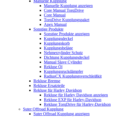
Manuelle Kupplung
Manuelle Kupplung anzeigen
Core Manual TorqDrive
Core Manual
TorqDrive Kupplungspaket
Apex Manual
Sonstige Produkte
Sonstige Produkte anzeigen
Kupplungsdeckel
Kupplungskorb
Kupplungsbeläge
Nehmerzylinder Schutz
Dichtung Kupplungsdeckel
Manual Slave Cylinder
Rekluse Öl
Kupplungsruckdämpfer
RadiusCX Kupplungsverschleißkit
Rekluse Bremse
Rekluse Ersatzteile
Rekluse für Harley Davidson
Rekluse für Harley Davidson anzeigen
Rekluse EXP für Harley-Davidson
Rekluse TorqDrive für Harley-Davidson
Suter Offroad Kupplung
Suter Offroad Kupplung anzeigen