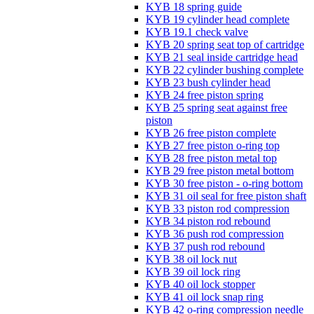
KYB 18 spring guide
KYB 19 cylinder head complete
KYB 19.1 check valve
KYB 20 spring seat top of cartridge
KYB 21 seal inside cartridge head
KYB 22 cylinder bushing complete
KYB 23 bush cylinder head
KYB 24 free piston spring
KYB 25 spring seat against free
piston
KYB 26 free piston complete
KYB 27 free piston o-ring top
KYB 28 free piston metal top
KYB 29 free piston metal bottom
KYB 30 free piston - o-ring bottom
KYB 31 oil seal for free piston shaft
KYB 33 piston rod compression
KYB 34 piston rod rebound
KYB 36 push rod compression
KYB 37 push rod rebound
KYB 38 oil lock nut
KYB 39 oil lock ring
KYB 40 oil lock stopper
KYB 41 oil lock snap ring
KYB 42 o-ring compression needle