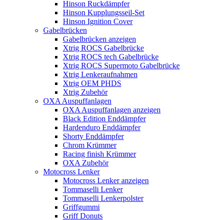
Hinson Ruckdämpfer
Hinson Kupplungsseil-Set
Hinson Ignition Cover
Gabelbrücken
Gabelbrücken anzeigen
Xtrig ROCS Gabelbrücke
Xtrig ROCS tech Gabelbrücke
Xtrig ROCS Supermoto Gabelbrücke
Xtrig Lenkeraufnahmen
Xtrig OEM PHDS
Xtrig Zubehör
OXA Auspuffanlagen
OXA Auspuffanlagen anzeigen
Black Edition Enddämpfer
Hardenduro Enddämpfer
Shorty Enddämpfer
Chrom Krümmer
Racing finish Krümmer
OXA Zubehör
Motocross Lenker
Motocross Lenker anzeigen
Tommaselli Lenker
Tommaselli Lenkerpolster
Griffgummi
Griff Donuts