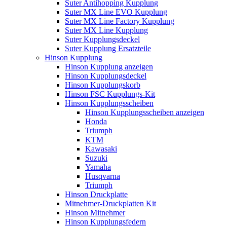
Suter Antihopping Kupplung
Suter MX Line EVO Kupplung
Suter MX Line Factory Kupplung
Suter MX Line Kupplung
Suter Kupplungsdeckel
Suter Kupplung Ersatzteile
Hinson Kupplung
Hinson Kupplung anzeigen
Hinson Kupplungsdeckel
Hinson Kupplungskorb
Hinson FSC Kupplungs-Kit
Hinson Kupplungsscheiben
Hinson Kupplungsscheiben anzeigen
Honda
Triumph
KTM
Kawasaki
Suzuki
Yamaha
Husqvarna
Triumph
Hinson Druckplatte
Mitnehmer-Druckplatten Kit
Hinson Mitnehmer
Hinson Kupplungsfedern