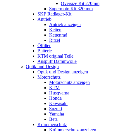
Oversize Kit 270mm
Supermoto Kit 320 mm
SKF Radlager-Kit
Antrieb
Antrieb anzeigen
Ketten
Kettenrad
Ritzel
Ölfilter
Batterie
KTM original Teile
Auspuff Dämmwolle
Optik und Design
Optik und Design anzeigen
Motorschutz
Motorschutz anzeigen
KTM
Husqvarna
Honda
Kawasaki
Suzuki
Yamaha
Beta
Krümmerschutz
Krümmerschutz anzeigen