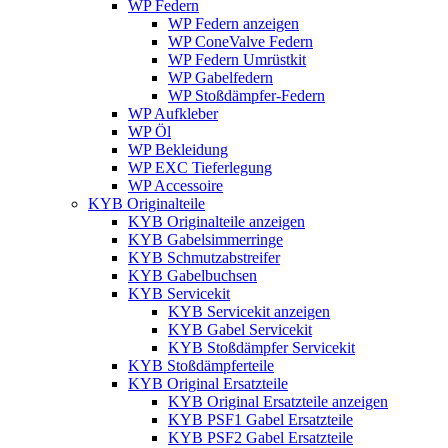
WP Federn
WP Federn anzeigen
WP ConeValve Federn
WP Federn Umrüstkit
WP Gabelfedern
WP Stoßdämpfer-Federn
WP Aufkleber
WP Öl
WP Bekleidung
WP EXC Tieferlegung
WP Accessoire
KYB Originalteile
KYB Originalteile anzeigen
KYB Gabelsimmerringe
KYB Schmutzabstreifer
KYB Gabelbuchsen
KYB Servicekit
KYB Servicekit anzeigen
KYB Gabel Servicekit
KYB Stoßdämpfer Servicekit
KYB Stoßdämpferteile
KYB Original Ersatzteile
KYB Original Ersatzteile anzeigen
KYB PSF1 Gabel Ersatzteile
KYB PSF2 Gabel Ersatzteile