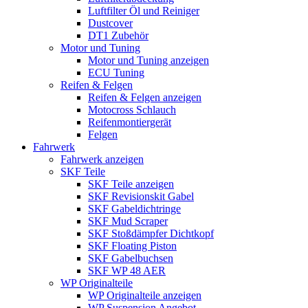
Luftfilter Öl und Reiniger
Dustcover
DT1 Zubehör
Motor und Tuning
Motor und Tuning anzeigen
ECU Tuning
Reifen & Felgen
Reifen & Felgen anzeigen
Motocross Schlauch
Reifenmontiergerät
Felgen
Fahrwerk
Fahrwerk anzeigen
SKF Teile
SKF Teile anzeigen
SKF Revisionskit Gabel
SKF Gabeldichtringe
SKF Mud Scraper
SKF Stoßdämpfer Dichtkopf
SKF Floating Piston
SKF Gabelbuchsen
SKF WP 48 AER
WP Originalteile
WP Originalteile anzeigen
WP Suspension Angebot