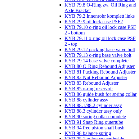
KYB 79.8 O-Ring zw. Oil Ring and
Axle Bracket
KYB 79.2 Innenrohr komplett links
KYB 79.9 oil lock case PSF2
KYB 79.10 o-ring oil lock case PSF
2 - bottom
KYB 79.11 o-ring oil lock case PSF
2 - top
KYB 79.12 packing base valve bolt
KYB 79.13 o-ring base valve bolt
KYB 79.14 base valve complete
KYB 80 O-Ring Rebound Adjuster
KYB 81 Packing Rebound Adjuster
KYB 82 Nut Rebound Adjuster
KYB 83 Rebound Adjuster
KYB 85 o-ring reservoir
KYB 86 guide bush for spring collar
KYB 88 cylinder assy
KYB 88.1/88.2 cylinder assy
KYB 88.3 cylinder assy only
KYB 90 spring collar complete
KYB 91 Snap Ring outertube
KYB 94 free piston shaft bush
KYB 98 balance spring
KYB 98.1 nylon spacer inside