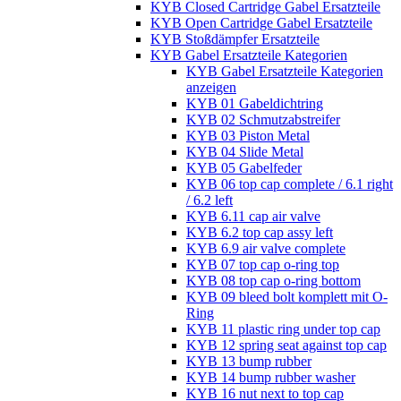
KYB Closed Cartridge Gabel Ersatzteile
KYB Open Cartridge Gabel Ersatzteile
KYB Stoßdämpfer Ersatzteile
KYB Gabel Ersatzteile Kategorien
KYB Gabel Ersatzteile Kategorien
anzeigen
KYB 01 Gabeldichtring
KYB 02 Schmutzabstreifer
KYB 03 Piston Metal
KYB 04 Slide Metal
KYB 05 Gabelfeder
KYB 06 top cap complete / 6.1 right
/ 6.2 left
KYB 6.11 cap air valve
KYB 6.2 top cap assy left
KYB 6.9 air valve complete
KYB 07 top cap o-ring top
KYB 08 top cap o-ring bottom
KYB 09 bleed bolt komplett mit O-
Ring
KYB 11 plastic ring under top cap
KYB 12 spring seat against top cap
KYB 13 bump rubber
KYB 14 bump rubber washer
KYB 16 nut next to top cap