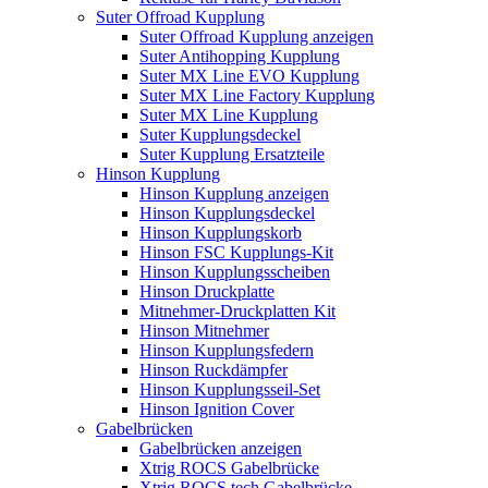
Suter Offroad Kupplung
Suter Offroad Kupplung anzeigen
Suter Antihopping Kupplung
Suter MX Line EVO Kupplung
Suter MX Line Factory Kupplung
Suter MX Line Kupplung
Suter Kupplungsdeckel
Suter Kupplung Ersatzteile
Hinson Kupplung
Hinson Kupplung anzeigen
Hinson Kupplungsdeckel
Hinson Kupplungskorb
Hinson FSC Kupplungs-Kit
Hinson Kupplungsscheiben
Hinson Druckplatte
Mitnehmer-Druckplatten Kit
Hinson Mitnehmer
Hinson Kupplungsfedern
Hinson Ruckdämpfer
Hinson Kupplungsseil-Set
Hinson Ignition Cover
Gabelbrücken
Gabelbrücken anzeigen
Xtrig ROCS Gabelbrücke
Xtrig ROCS tech Gabelbrücke