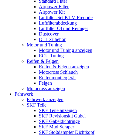
Standard Filter
Airpower Filter
Airpower Kit
Luftfilter-Set KTM Freeride
Luftfilterabdeckung
Luftfilter Öl und Reiniger
Dustcover
DT1 Zubehör
Motor und Tuning
Motor und Tuning anzeigen
ECU Tuning
Reifen & Felgen
Reifen & Felgen anzeigen
Motocross Schlauch
Reifenmontiergerät
Felgen
Motocross anzeigen
Fahrwerk
Fahrwerk anzeigen
SKF Teile
SKF Teile anzeigen
SKF Revisionskit Gabel
SKF Gabeldichtringe
SKF Mud Scraper
SKF Stoßdämpfer Dichtkopf