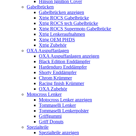
Hinson Ignition Cover
Gabelbrücken
Gabelbrücken anzeigen
Xtrig ROCS Gabelbrücke
Xtrig ROCS tech Gabelbrücke
Xtrig ROCS Supermoto Gabelbrücke
Xtrig Lenkeraufnahmen
Xtrig OEM PHDS
Xtrig Zubehör
OXA Auspuffanlagen
OXA Auspuffanlagen anzeigen
Black Edition Enddämpfer
Hardenduro Enddämpfer
Shorty Enddämpfer
Chrom Krümmer
Racing finish Krümmer
OXA Zubehör
Motocross Lenker
Motocross Lenker anzeigen
Tommaselli Lenker
Tommaselli Lenkerpolster
Griffgummi
Griff Donuts
Spezialteile
Spezialteile anzeigen