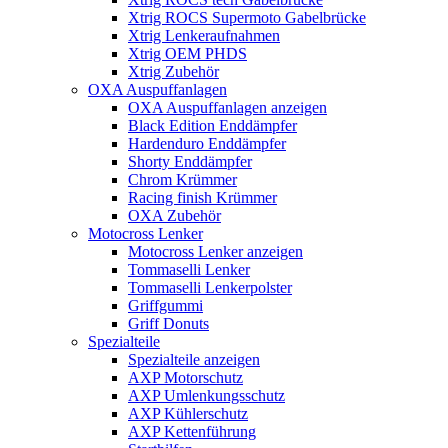
Xtrig ROCS Supermoto Gabelbrücke
Xtrig Lenkeraufnahmen
Xtrig OEM PHDS
Xtrig Zubehör
OXA Auspuffanlagen
OXA Auspuffanlagen anzeigen
Black Edition Enddämpfer
Hardenduro Enddämpfer
Shorty Enddämpfer
Chrom Krümmer
Racing finish Krümmer
OXA Zubehör
Motocross Lenker
Motocross Lenker anzeigen
Tommaselli Lenker
Tommaselli Lenkerpolster
Griffgummi
Griff Donuts
Spezialteile
Spezialteile anzeigen
AXP Motorschutz
AXP Umlenkungsschutz
AXP Kühlerschutz
AXP Kettenführung