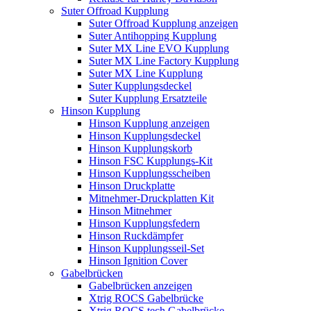
Suter Offroad Kupplung
Suter Offroad Kupplung anzeigen
Suter Antihopping Kupplung
Suter MX Line EVO Kupplung
Suter MX Line Factory Kupplung
Suter MX Line Kupplung
Suter Kupplungsdeckel
Suter Kupplung Ersatzteile
Hinson Kupplung
Hinson Kupplung anzeigen
Hinson Kupplungsdeckel
Hinson Kupplungskorb
Hinson FSC Kupplungs-Kit
Hinson Kupplungsscheiben
Hinson Druckplatte
Mitnehmer-Druckplatten Kit
Hinson Mitnehmer
Hinson Kupplungsfedern
Hinson Ruckdämpfer
Hinson Kupplungsseil-Set
Hinson Ignition Cover
Gabelbrücken
Gabelbrücken anzeigen
Xtrig ROCS Gabelbrücke
Xtrig ROCS tech Gabelbrücke