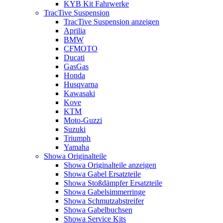
KYB Kit Fahrwerke
TracTive Suspension
TracTive Suspension anzeigen
Aprilia
BMW
CFMOTO
Ducati
GasGas
Honda
Husqvarna
Kawasaki
Kove
KTM
Moto-Guzzi
Suzuki
Triumph
Yamaha
Showa Originalteile
Showa Originalteile anzeigen
Showa Gabel Ersatzteile
Showa Stoßdämpfer Ersatzteile
Showa Gabelsimmerringe
Showa Schmutzabstreifer
Showa Gabelbuchsen
Showa Service Kits