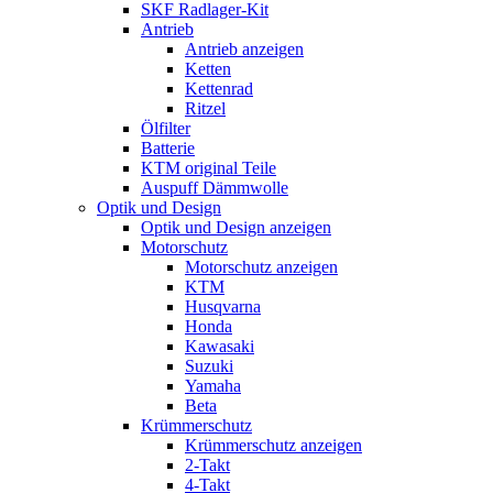
SKF Radlager-Kit
Antrieb
Antrieb anzeigen
Ketten
Kettenrad
Ritzel
Ölfilter
Batterie
KTM original Teile
Auspuff Dämmwolle
Optik und Design
Optik und Design anzeigen
Motorschutz
Motorschutz anzeigen
KTM
Husqvarna
Honda
Kawasaki
Suzuki
Yamaha
Beta
Krümmerschutz
Krümmerschutz anzeigen
2-Takt
4-Takt