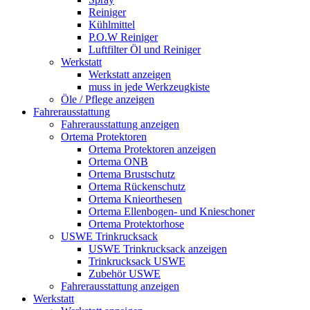
Reiniger
Kühlmittel
P.O.W Reiniger
Luftfilter Öl und Reiniger
Werkstatt
Werkstatt anzeigen
muss in jede Werkzeugkiste
Öle / Pflege anzeigen
Fahrerausstattung
Fahrerausstattung anzeigen
Ortema Protektoren
Ortema Protektoren anzeigen
Ortema ONB
Ortema Brustschutz
Ortema Rückenschutz
Ortema Knieorthesen
Ortema Ellenbogen- und Knieschoner
Ortema Protektorhose
USWE Trinkrucksack
USWE Trinkrucksack anzeigen
Trinkrucksack USWE
Zubehör USWE
Fahrerausstattung anzeigen
Werkstatt