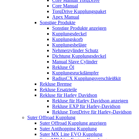
Core Manual TorqDrive
Core Manual
TorqDrive Kupplungspaket
Apex Manual
Sonstige Produkte
Sonstige Produkte anzeigen
Kupplungsdeckel
Kupplungskorb
Kupplungsbeläge
Nehmerzylinder Schutz
Dichtung Kupplungsdeckel
Manual Slave Cylinder
Rekluse Öl
Kupplungsruckdämpfer
RadiusCX Kupplungsverschleißkit
Rekluse Bremse
Rekluse Ersatzteile
Rekluse für Harley Davidson
Rekluse für Harley Davidson anzeigen
Rekluse EXP für Harley-Davidson
Rekluse TorqDrive für Harley-Davidson
Suter Offroad Kupplung
Suter Offroad Kupplung anzeigen
Suter Antihopping Kupplung
Suter MX Line EVO Kupplung