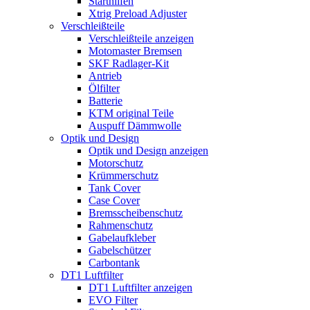
Starthilfen
Xtrig Preload Adjuster
Verschleißteile
Verschleißteile anzeigen
Motomaster Bremsen
SKF Radlager-Kit
Antrieb
Ölfilter
Batterie
KTM original Teile
Auspuff Dämmwolle
Optik und Design
Optik und Design anzeigen
Motorschutz
Krümmerschutz
Tank Cover
Case Cover
Bremsscheibenschutz
Rahmenschutz
Gabelaufkleber
Gabelschützer
Carbontank
DT1 Luftfilter
DT1 Luftfilter anzeigen
EVO Filter