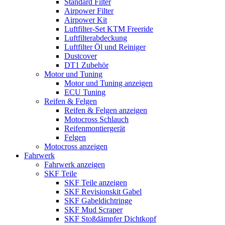
Standard Filter
Airpower Filter
Airpower Kit
Luftfilter-Set KTM Freeride
Luftfilterabdeckung
Luftfilter Öl und Reiniger
Dustcover
DT1 Zubehör
Motor und Tuning
Motor und Tuning anzeigen
ECU Tuning
Reifen & Felgen
Reifen & Felgen anzeigen
Motocross Schlauch
Reifenmontiergerät
Felgen
Motocross anzeigen
Fahrwerk
Fahrwerk anzeigen
SKF Teile
SKF Teile anzeigen
SKF Revisionskit Gabel
SKF Gabeldichtringe
SKF Mud Scraper
SKF Stoßdämpfer Dichtkopf