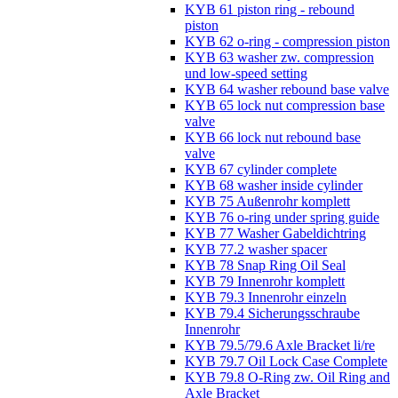
KYB 61 piston ring - rebound
piston
KYB 62 o-ring - compression piston
KYB 63 washer zw. compression
und low-speed setting
KYB 64 washer rebound base valve
KYB 65 lock nut compression base
valve
KYB 66 lock nut rebound base
valve
KYB 67 cylinder complete
KYB 68 washer inside cylinder
KYB 75 Außenrohr komplett
KYB 76 o-ring under spring guide
KYB 77 Washer Gabeldichtring
KYB 77.2 washer spacer
KYB 78 Snap Ring Oil Seal
KYB 79 Innenrohr komplett
KYB 79.3 Innenrohr einzeln
KYB 79.4 Sicherungsschraube
Innenrohr
KYB 79.5/79.6 Axle Bracket li/re
KYB 79.7 Oil Lock Case Complete
KYB 79.8 O-Ring zw. Oil Ring and
Axle Bracket