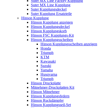
Suter MX Line Factory Kupplung
Suter MX Line Kupplung
Suter Kupplungsdeckel
Suter Kupplung Ersatzteile
Hinson Kupplung
Hinson Kupplung anzeigen
Hinson Kupplungsdeckel
Hinson Kupplungskorb
Hinson FSC Kupplungs-Kit
Hinson Kupplungsscheiben
Hinson Kupplungsscheiben anzeigen
Honda
Triumph
KTM
Kawasaki
Suzuki
Yamaha
Husqvarna
Triumph
Hinson Druckplatte
Mitnehmer-Druckplatten Kit
Hinson Mitnehmer
Hinson Kupplungsfedern
Hinson Ruckdämpfer
Hinson Kupplungsseil-Set