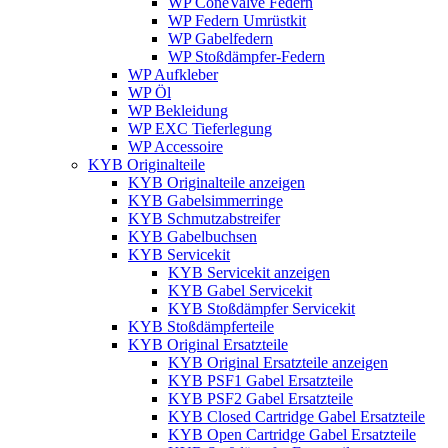
WP ConeValve Federn
WP Federn Umrüstkit
WP Gabelfedern
WP Stoßdämpfer-Federn
WP Aufkleber
WP Öl
WP Bekleidung
WP EXC Tieferlegung
WP Accessoire
KYB Originalteile
KYB Originalteile anzeigen
KYB Gabelsimmerringe
KYB Schmutzabstreifer
KYB Gabelbuchsen
KYB Servicekit
KYB Servicekit anzeigen
KYB Gabel Servicekit
KYB Stoßdämpfer Servicekit
KYB Stoßdämpferteile
KYB Original Ersatzteile
KYB Original Ersatzteile anzeigen
KYB PSF1 Gabel Ersatzteile
KYB PSF2 Gabel Ersatzteile
KYB Closed Cartridge Gabel Ersatzteile
KYB Open Cartridge Gabel Ersatzteile