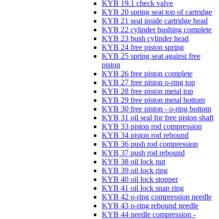
KYB 19.1 check valve
KYB 20 spring seat top of cartridge
KYB 21 seal inside cartridge head
KYB 22 cylinder bushing complete
KYB 23 bush cylinder head
KYB 24 free piston spring
KYB 25 spring seat against free
piston
KYB 26 free piston complete
KYB 27 free piston o-ring top
KYB 28 free piston metal top
KYB 29 free piston metal bottom
KYB 30 free piston - o-ring bottom
KYB 31 oil seal for free piston shaft
KYB 33 piston rod compression
KYB 34 piston rod rebound
KYB 36 push rod compression
KYB 37 push rod rebound
KYB 38 oil lock nut
KYB 39 oil lock ring
KYB 40 oil lock stopper
KYB 41 oil lock snap ring
KYB 42 o-ring compression needle
KYB 43 o-ring rebound needle
KYB 44 needle compression -