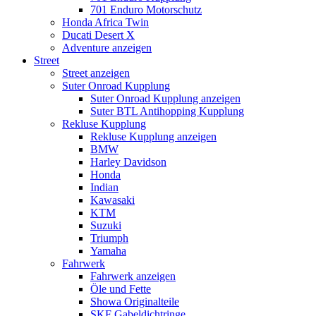
701 Enduro Motorschutz
Honda Africa Twin
Ducati Desert X
Adventure anzeigen
Street
Street anzeigen
Suter Onroad Kupplung
Suter Onroad Kupplung anzeigen
Suter BTL Antihopping Kupplung
Rekluse Kupplung
Rekluse Kupplung anzeigen
BMW
Harley Davidson
Honda
Indian
Kawasaki
KTM
Suzuki
Triumph
Yamaha
Fahrwerk
Fahrwerk anzeigen
Öle und Fette
Showa Originalteile
SKF Gabeldichtringe