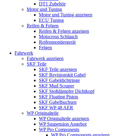
DT1 Zubehör
Motor und Tuning
Motor und Tuning anzeigen
ECU Tuning
Reifen & Felgen
Reifen & Felgen anzeigen
Motocross Schlauch
Reifenmontiergerät
Felgen
Fahrwerk
Fahrwerk anzeigen
SKF Teile
SKF Teile anzeigen
SKF Revisionskit Gabel
SKF Gabeldichtringe
SKF Mud Scraper
SKF Stoßdämpfer Dichtkopf
SKF Floating Piston
SKF Gabelbuchsen
SKF WP 48 AER
WP Originalteile
WP Originalteile anzeigen
WP Suspension Angebot
WP Pro Components
WP Pro Components anzeigen