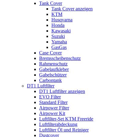
Tank Cover
Tank Cover anzeigen
KTM
Husqvarna
Honda
Kawasaki
Suzuki
Yamaha
GasGas
Case Cover
Bremsscheibenschutz
Rahmenschutz
Gabelaufkleber
Gabelschützer
Carbontank
DT1 Luftfilter
DT1 Luftfilter anzeigen
EVO Filter
Standard Filter
Airpower Filter
Airpower Kit
Luftfilter-Set KTM Freeride
Luftfilterabdeckung
Luftfilter Öl und Reiniger
Dustcover