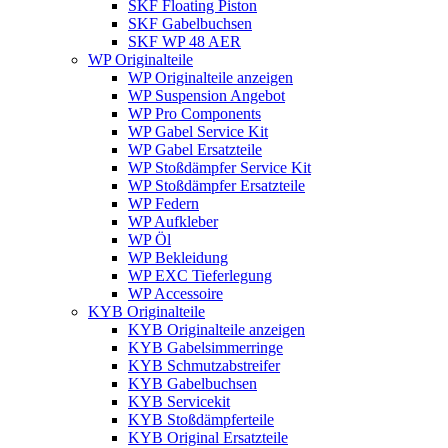
SKF Floating Piston
SKF Gabelbuchsen
SKF WP 48 AER
WP Originalteile
WP Originalteile anzeigen
WP Suspension Angebot
WP Pro Components
WP Gabel Service Kit
WP Gabel Ersatzteile
WP Stoßdämpfer Service Kit
WP Stoßdämpfer Ersatzteile
WP Federn
WP Aufkleber
WP Öl
WP Bekleidung
WP EXC Tieferlegung
WP Accessoire
KYB Originalteile
KYB Originalteile anzeigen
KYB Gabelsimmerringe
KYB Schmutzabstreifer
KYB Gabelbuchsen
KYB Servicekit
KYB Stoßdämpferteile
KYB Original Ersatzteile