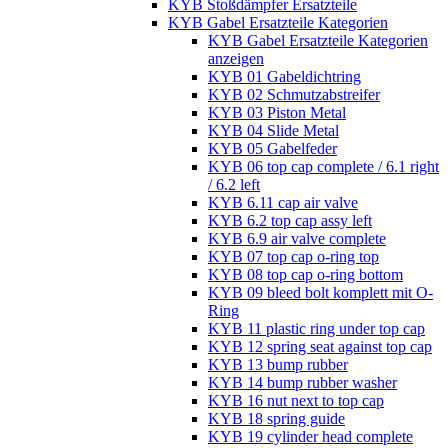
KYB Stoßdämpfer Ersatzteile
KYB Gabel Ersatzteile Kategorien
KYB Gabel Ersatzteile Kategorien
anzeigen
KYB 01 Gabeldichtring
KYB 02 Schmutzabstreifer
KYB 03 Piston Metal
KYB 04 Slide Metal
KYB 05 Gabelfeder
KYB 06 top cap complete / 6.1 right
/ 6.2 left
KYB 6.11 cap air valve
KYB 6.2 top cap assy left
KYB 6.9 air valve complete
KYB 07 top cap o-ring top
KYB 08 top cap o-ring bottom
KYB 09 bleed bolt komplett mit O-
Ring
KYB 11 plastic ring under top cap
KYB 12 spring seat against top cap
KYB 13 bump rubber
KYB 14 bump rubber washer
KYB 16 nut next to top cap
KYB 18 spring guide
KYB 19 cylinder head complete