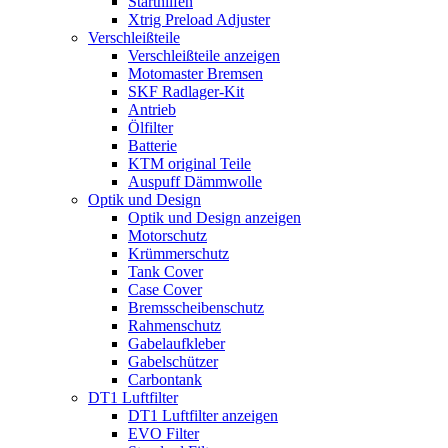
Starthilfen
Xtrig Preload Adjuster
Verschleißteile
Verschleißteile anzeigen
Motomaster Bremsen
SKF Radlager-Kit
Antrieb
Ölfilter
Batterie
KTM original Teile
Auspuff Dämmwolle
Optik und Design
Optik und Design anzeigen
Motorschutz
Krümmerschutz
Tank Cover
Case Cover
Bremsscheibenschutz
Rahmenschutz
Gabelaufkleber
Gabelschützer
Carbontank
DT1 Luftfilter
DT1 Luftfilter anzeigen
EVO Filter