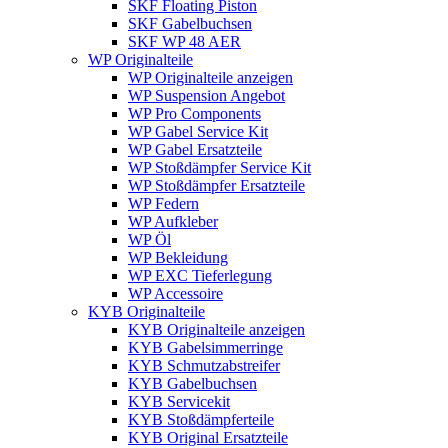
SKF Floating Piston
SKF Gabelbuchsen
SKF WP 48 AER
WP Originalteile
WP Originalteile anzeigen
WP Suspension Angebot
WP Pro Components
WP Gabel Service Kit
WP Gabel Ersatzteile
WP Stoßdämpfer Service Kit
WP Stoßdämpfer Ersatzteile
WP Federn
WP Aufkleber
WP Öl
WP Bekleidung
WP EXC Tieferlegung
WP Accessoire
KYB Originalteile
KYB Originalteile anzeigen
KYB Gabelsimmerringe
KYB Schmutzabstreifer
KYB Gabelbuchsen
KYB Servicekit
KYB Stoßdämpferteile
KYB Original Ersatzteile