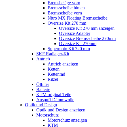
Bremsbeläge vorn
Bremsscheibe hinten
Bremsscheibe vorn
Nitro MX Floating Bremsscheibe
Oversize Kit 270 mm
Oversize Kit 270 mm anzeigen
Oversize Adapter
Oversize Bremsscheibe 270mm
Oversize Kit 270mm
Supermoto Kit 320 mm
SKF Radlager-Kit
Antrieb
Antrieb anzeigen
Ketten
Kettenrad
Ritzel
Ölfilter
Batterie
KTM original Teile
Auspuff Dämmwolle
Optik und Design
Optik und Design anzeigen
Motorschutz
Motorschutz anzeigen
KTM