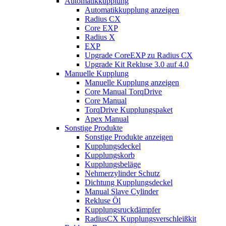
Automatikkupplung
Automatikkupplung anzeigen
Radius CX
Core EXP
Radius X
EXP
Upgrade CoreEXP zu Radius CX
Upgrade Kit Rekluse 3.0 auf 4.0
Manuelle Kupplung
Manuelle Kupplung anzeigen
Core Manual TorqDrive
Core Manual
TorqDrive Kupplungspaket
Apex Manual
Sonstige Produkte
Sonstige Produkte anzeigen
Kupplungsdeckel
Kupplungskorb
Kupplungsbeläge
Nehmerzylinder Schutz
Dichtung Kupplungsdeckel
Manual Slave Cylinder
Rekluse Öl
Kupplungsruckdämpfer
RadiusCX Kupplungsverschleißkit