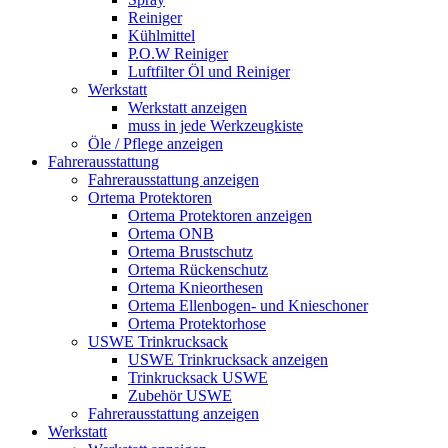
Reiniger
Kühlmittel
P.O.W Reiniger
Luftfilter Öl und Reiniger
Werkstatt
Werkstatt anzeigen
muss in jede Werkzeugkiste
Öle / Pflege anzeigen
Fahrerausstattung
Fahrerausstattung anzeigen
Ortema Protektoren
Ortema Protektoren anzeigen
Ortema ONB
Ortema Brustschutz
Ortema Rückenschutz
Ortema Knieorthesen
Ortema Ellenbogen- und Knieschoner
Ortema Protektorhose
USWE Trinkrucksack
USWE Trinkrucksack anzeigen
Trinkrucksack USWE
Zubehör USWE
Fahrerausstattung anzeigen
Werkstatt