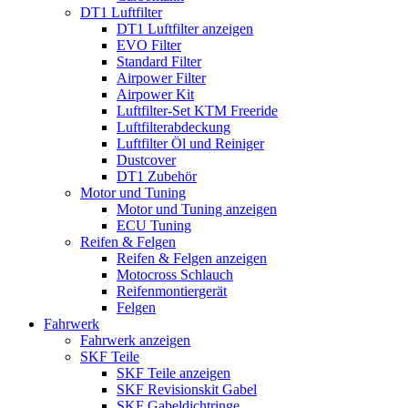
DT1 Luftfilter
DT1 Luftfilter anzeigen
EVO Filter
Standard Filter
Airpower Filter
Airpower Kit
Luftfilter-Set KTM Freeride
Luftfilterabdeckung
Luftfilter Öl und Reiniger
Dustcover
DT1 Zubehör
Motor und Tuning
Motor und Tuning anzeigen
ECU Tuning
Reifen & Felgen
Reifen & Felgen anzeigen
Motocross Schlauch
Reifenmontiergerät
Felgen
Fahrwerk
Fahrwerk anzeigen
SKF Teile
SKF Teile anzeigen
SKF Revisionskit Gabel
SKF Gabeldichtringe