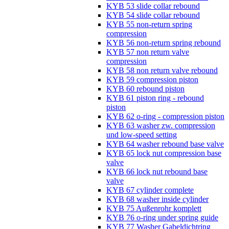
KYB 53 slide collar rebound
KYB 54 slide collar rebound
KYB 55 non-return spring
compression
KYB 56 non-return spring rebound
KYB 57 non return valve
compression
KYB 58 non return valve rebound
KYB 59 compression piston
KYB 60 rebound piston
KYB 61 piston ring - rebound
piston
KYB 62 o-ring - compression piston
KYB 63 washer zw. compression
und low-speed setting
KYB 64 washer rebound base valve
KYB 65 lock nut compression base
valve
KYB 66 lock nut rebound base
valve
KYB 67 cylinder complete
KYB 68 washer inside cylinder
KYB 75 Außenrohr komplett
KYB 76 o-ring under spring guide
KYB 77 Washer Gabeldichtring