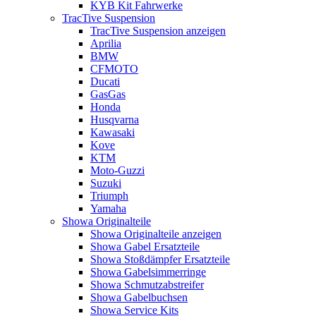
KYB Kit Fahrwerke
TracTive Suspension
TracTive Suspension anzeigen
Aprilia
BMW
CFMOTO
Ducati
GasGas
Honda
Husqvarna
Kawasaki
Kove
KTM
Moto-Guzzi
Suzuki
Triumph
Yamaha
Showa Originalteile
Showa Originalteile anzeigen
Showa Gabel Ersatzteile
Showa Stoßdämpfer Ersatzteile
Showa Gabelsimmerringe
Showa Schmutzabstreifer
Showa Gabelbuchsen
Showa Service Kits