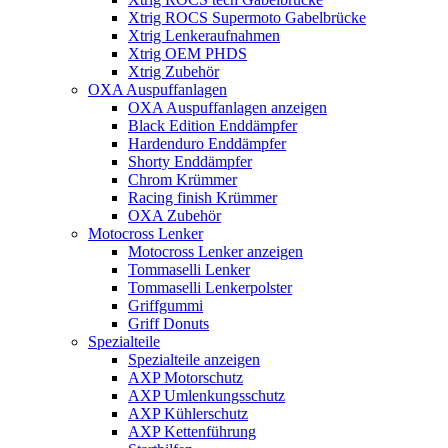
Xtrig ROCS Supermoto Gabelbrücke
Xtrig Lenkeraufnahmen
Xtrig OEM PHDS
Xtrig Zubehör
OXA Auspuffanlagen
OXA Auspuffanlagen anzeigen
Black Edition Enddämpfer
Hardenduro Enddämpfer
Shorty Enddämpfer
Chrom Krümmer
Racing finish Krümmer
OXA Zubehör
Motocross Lenker
Motocross Lenker anzeigen
Tommaselli Lenker
Tommaselli Lenkerpolster
Griffgummi
Griff Donuts
Spezialteile
Spezialteile anzeigen
AXP Motorschutz
AXP Umlenkungsschutz
AXP Kühlerschutz
AXP Kettenführung