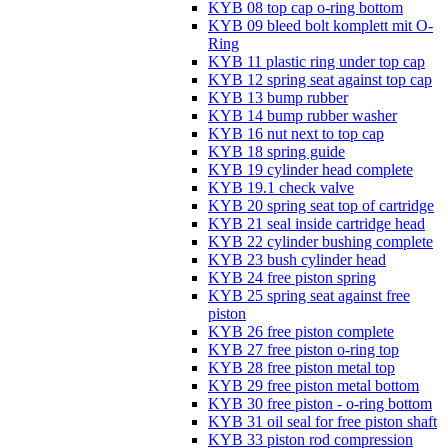
KYB 08 top cap o-ring bottom
KYB 09 bleed bolt komplett mit O-
Ring
KYB 11 plastic ring under top cap
KYB 12 spring seat against top cap
KYB 13 bump rubber
KYB 14 bump rubber washer
KYB 16 nut next to top cap
KYB 18 spring guide
KYB 19 cylinder head complete
KYB 19.1 check valve
KYB 20 spring seat top of cartridge
KYB 21 seal inside cartridge head
KYB 22 cylinder bushing complete
KYB 23 bush cylinder head
KYB 24 free piston spring
KYB 25 spring seat against free
piston
KYB 26 free piston complete
KYB 27 free piston o-ring top
KYB 28 free piston metal top
KYB 29 free piston metal bottom
KYB 30 free piston - o-ring bottom
KYB 31 oil seal for free piston shaft
KYB 33 piston rod compression