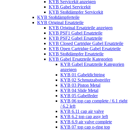
KYB Servicekit anzeigen
KYB Gabel Servicekit
KYB Stoßdämpfer Servicekit
KYB Stoßdämpferteile
KYB Original Ersatzteile
KYB Original Ersatzteile anzeigen
KYB PSF1 Gabel Ersatzteile
KYB PSF2 Gabel Ersatzteile
KYB Closed Cartridge Gabel Ersatzteile
KYB Open Cartridge Gabel Ersatzteile
KYB Stoßdämpfer Ersatzteile
KYB Gabel Ersatzteile Kategorien
KYB Gabel Ersatzteile Kategorien
anzeigen
KYB 01 Gabeldichtring
KYB 02 Schmutzabstreifer
KYB 03 Piston Metal
KYB 04 Slide Metal
KYB 05 Gabelfeder
KYB 06 top cap complete / 6.1 right
/ 6.2 left
KYB 6.11 cap air valve
KYB 6.2 top cap assy left
KYB 6.9 air valve complete
KYB 07 top cap o-ring top