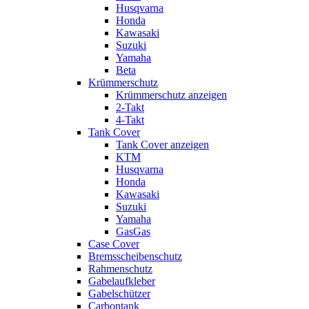
Husqvarna
Honda
Kawasaki
Suzuki
Yamaha
Beta
Krümmerschutz
Krümmerschutz anzeigen
2-Takt
4-Takt
Tank Cover
Tank Cover anzeigen
KTM
Husqvarna
Honda
Kawasaki
Suzuki
Yamaha
GasGas
Case Cover
Bremsscheibenschutz
Rahmenschutz
Gabelaufkleber
Gabelschützer
Carbontank