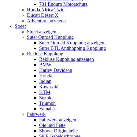
701 Enduro Motorschutz
Honda Africa Twin
Ducati Desert X
Adventure anzeigen
Street
Street anzeigen
Suter Onroad Kupplung
Suter Onroad Kupplung anzeigen
Suter BTL Antihopping Kupplung
Rekluse Kupplung
Rekluse Kupplung anzeigen
BMW
Harley Davidson
Honda
Indian
Kawasaki
KTM
Suzuki
Triumph
Yamaha
Fahrwerk
Fahrwerk anzeigen
Öle und Fette
Showa Originalteile
SKF Gabeldichtringe