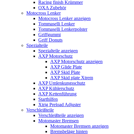
Racing finish Krümmer
OXA Zubehör
Motocross Lenker
Motocross Lenker anzeigen
Tommaselli Lenker
Tommaselli Lenkerpolster
Griffgummi
Griff Donuts
Spezialteile
Spezialteile anzeigen
AXP Motorschutz
AXP Motorschutz anzeigen
AXP Glide Plate
AXP Skid Plate
AXP Skid plate Xtrem
AXP Umlenkungsschutz
AXP Kühlerschutz
AXP Kettenführung
Starthilfen
Xtrig Preload Adjuster
Verschleißteile
Verschleißteile anzeigen
Motomaster Bremsen
Motomaster Bremsen anzeigen
Bremsbeläge hinten