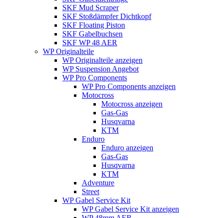
SKF Mud Scraper
SKF Stoßdämpfer Dichtkopf
SKF Floating Piston
SKF Gabelbuchsen
SKF WP 48 AER
WP Originalteile
WP Originalteile anzeigen
WP Suspension Angebot
WP Pro Components
WP Pro Components anzeigen
Motocross
Motocross anzeigen
Gas-Gas
Husqvarna
KTM
Enduro
Enduro anzeigen
Gas-Gas
Husqvarna
KTM
Adventure
Street
WP Gabel Service Kit
WP Gabel Service Kit anzeigen
WP 48mm AER