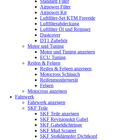
Standard Filter
Airpower Filter
Airpower Kit
Luftfilter-Set KTM Freeride
Luftfilterabdeckung
Luftfilter Öl und Reiniger
Dustcover
DT1 Zubehör
Motor und Tuning
Motor und Tuning anzeigen
ECU Tuning
Reifen & Felgen
Reifen & Felgen anzeigen
Motocross Schlauch
Reifenmontiergerät
Felgen
Motocross anzeigen
Fahrwerk
Fahrwerk anzeigen
SKF Teile
SKF Teile anzeigen
SKF Revisionskit Gabel
SKF Gabeldichtringe
SKF Mud Scraper
SKF Stoßdämpfer Dichtkopf