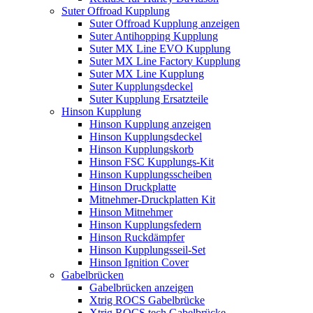
Suter Offroad Kupplung
Suter Offroad Kupplung anzeigen
Suter Antihopping Kupplung
Suter MX Line EVO Kupplung
Suter MX Line Factory Kupplung
Suter MX Line Kupplung
Suter Kupplungsdeckel
Suter Kupplung Ersatzteile
Hinson Kupplung
Hinson Kupplung anzeigen
Hinson Kupplungsdeckel
Hinson Kupplungskorb
Hinson FSC Kupplungs-Kit
Hinson Kupplungsscheiben
Hinson Druckplatte
Mitnehmer-Druckplatten Kit
Hinson Mitnehmer
Hinson Kupplungsfedern
Hinson Ruckdämpfer
Hinson Kupplungsseil-Set
Hinson Ignition Cover
Gabelbrücken
Gabelbrücken anzeigen
Xtrig ROCS Gabelbrücke
Xtrig ROCS tech Gabelbrücke