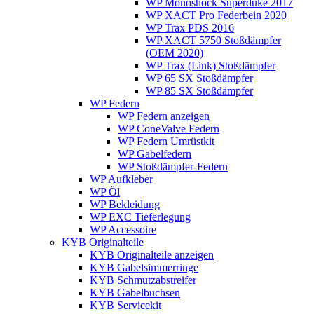
WP Monoshock Superduke 2017
WP XACT Pro Federbein 2020
WP Trax PDS 2016
WP XACT 5750 Stoßdämpfer
(OEM 2020)
WP Trax (Link) Stoßdämpfer
WP 65 SX Stoßdämpfer
WP 85 SX Stoßdämpfer
WP Federn
WP Federn anzeigen
WP ConeValve Federn
WP Federn Umrüstkit
WP Gabelfedern
WP Stoßdämpfer-Federn
WP Aufkleber
WP Öl
WP Bekleidung
WP EXC Tieferlegung
WP Accessoire
KYB Originalteile
KYB Originalteile anzeigen
KYB Gabelsimmerringe
KYB Schmutzabstreifer
KYB Gabelbuchsen
KYB Servicekit