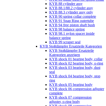
KYB 88 cylinder assy
KYB 88.1/88.2 cylinder assy
KYB 88.3 cylinder assy only
KYB 90 spring collar complete
KYB 91 Snap Ring outertube
KYB 94 free piston shaft bush
KYB 98 balance spring
KYB 98.1 nylon spacer inside
balance spring
KYB 99 scraper seal
KYB Stoßdämpfer Ersatzteile Kategorien
KYB Stoßdämpfer Ersatzteile
Kategorien anzeigen
KYB shock 01 bearing body, collar
KYB shock 02 bearing body, o-ring
KYB shock 03 bearing body, dust
seal
KYB shock 04 bearing body, stop
ring
KYB shock 05 bearing body
KYB shock 06 compression adjuster
complete
KYB shock 07 compression
adjuster, o-ring body
KYB shock 08 compression