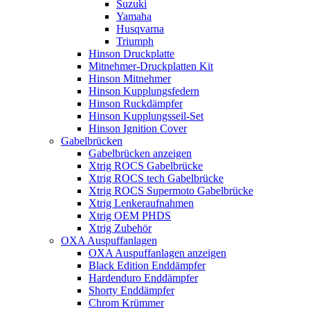
Suzuki
Yamaha
Husqvarna
Triumph
Hinson Druckplatte
Mitnehmer-Druckplatten Kit
Hinson Mitnehmer
Hinson Kupplungsfedern
Hinson Ruckdämpfer
Hinson Kupplungsseil-Set
Hinson Ignition Cover
Gabelbrücken
Gabelbrücken anzeigen
Xtrig ROCS Gabelbrücke
Xtrig ROCS tech Gabelbrücke
Xtrig ROCS Supermoto Gabelbrücke
Xtrig Lenkeraufnahmen
Xtrig OEM PHDS
Xtrig Zubehör
OXA Auspuffanlagen
OXA Auspuffanlagen anzeigen
Black Edition Enddämpfer
Hardenduro Enddämpfer
Shorty Enddämpfer
Chrom Krümmer