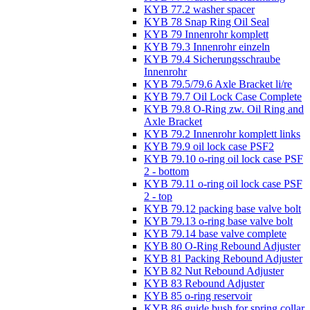
KYB 77.2 washer spacer
KYB 78 Snap Ring Oil Seal
KYB 79 Innenrohr komplett
KYB 79.3 Innenrohr einzeln
KYB 79.4 Sicherungsschraube
Innenrohr
KYB 79.5/79.6 Axle Bracket li/re
KYB 79.7 Oil Lock Case Complete
KYB 79.8 O-Ring zw. Oil Ring and
Axle Bracket
KYB 79.2 Innenrohr komplett links
KYB 79.9 oil lock case PSF2
KYB 79.10 o-ring oil lock case PSF
2 - bottom
KYB 79.11 o-ring oil lock case PSF
2 - top
KYB 79.12 packing base valve bolt
KYB 79.13 o-ring base valve bolt
KYB 79.14 base valve complete
KYB 80 O-Ring Rebound Adjuster
KYB 81 Packing Rebound Adjuster
KYB 82 Nut Rebound Adjuster
KYB 83 Rebound Adjuster
KYB 85 o-ring reservoir
KYB 86 guide bush for spring collar