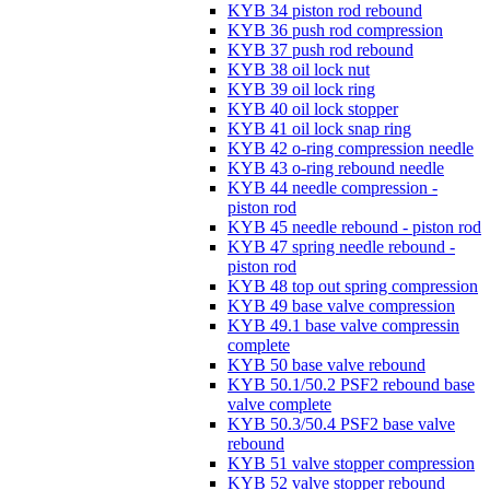
KYB 34 piston rod rebound
KYB 36 push rod compression
KYB 37 push rod rebound
KYB 38 oil lock nut
KYB 39 oil lock ring
KYB 40 oil lock stopper
KYB 41 oil lock snap ring
KYB 42 o-ring compression needle
KYB 43 o-ring rebound needle
KYB 44 needle compression -
piston rod
KYB 45 needle rebound - piston rod
KYB 47 spring needle rebound -
piston rod
KYB 48 top out spring compression
KYB 49 base valve compression
KYB 49.1 base valve compressin
complete
KYB 50 base valve rebound
KYB 50.1/50.2 PSF2 rebound base
valve complete
KYB 50.3/50.4 PSF2 base valve
rebound
KYB 51 valve stopper compression
KYB 52 valve stopper rebound