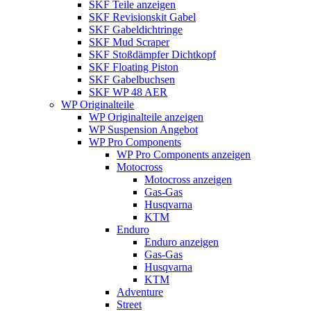
SKF Teile anzeigen
SKF Revisionskit Gabel
SKF Gabeldichtringe
SKF Mud Scraper
SKF Stoßdämpfer Dichtkopf
SKF Floating Piston
SKF Gabelbuchsen
SKF WP 48 AER
WP Originalteile
WP Originalteile anzeigen
WP Suspension Angebot
WP Pro Components
WP Pro Components anzeigen
Motocross
Motocross anzeigen
Gas-Gas
Husqvarna
KTM
Enduro
Enduro anzeigen
Gas-Gas
Husqvarna
KTM
Adventure
Street