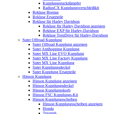
Kupplungsruckdämpfer
RadiusCX Kupplungsverschleißkit
Rekluse Bremse
Rekluse Ersatzteile
Rekluse für Harley Davidson
Rekluse für Harley Davidson anzeigen
Rekluse EXP für Harley-Davidson
Rekluse TorqDrive für Harley-Davidson
Suter Offroad Kupplung
Suter Offroad Kupplung anzeigen
Suter Antihopping Kupplung
Suter MX Line EVO Kupplung
Suter MX Line Factory Kupplung
Suter MX Line Kupplung
Suter Kupplungsdeckel
Suter Kupplung Ersatzteile
Hinson Kupplung
Hinson Kupplung anzeigen
Hinson Kupplungsdeckel
Hinson Kupplungskorb
Hinson FSC Kupplungs-Kit
Hinson Kupplungsscheiben
Hinson Kupplungsscheiben anzeigen
Honda
Triumph