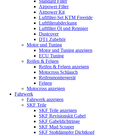
Standard Filter
Airpower Filter
Airpower Kit
Luftfilter-Set KTM Freeride
Luftfilterabdeckung
Luftfilter Öl und Reiniger
Dustcover
DT1 Zubehör
Motor und Tuning
Motor und Tuning anzeigen
ECU Tuning
Reifen & Felgen
Reifen & Felgen anzeigen
Motocross Schlauch
Reifenmontiergerät
Felgen
Motocross anzeigen
Fahrwerk
Fahrwerk anzeigen
SKF Teile
SKF Teile anzeigen
SKF Revisionskit Gabel
SKF Gabeldichtringe
SKF Mud Scraper
SKF Stoßdämpfer Dichtkopf