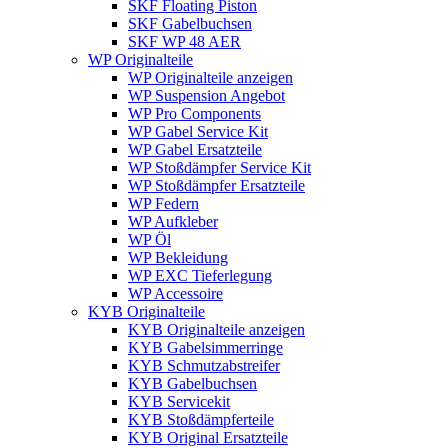
SKF Floating Piston
SKF Gabelbuchsen
SKF WP 48 AER
WP Originalteile
WP Originalteile anzeigen
WP Suspension Angebot
WP Pro Components
WP Gabel Service Kit
WP Gabel Ersatzteile
WP Stoßdämpfer Service Kit
WP Stoßdämpfer Ersatzteile
WP Federn
WP Aufkleber
WP Öl
WP Bekleidung
WP EXC Tieferlegung
WP Accessoire
KYB Originalteile
KYB Originalteile anzeigen
KYB Gabelsimmerringe
KYB Schmutzabstreifer
KYB Gabelbuchsen
KYB Servicekit
KYB Stoßdämpferteile
KYB Original Ersatzteile