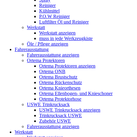
Reiniger
Kühlmittel
P.O.W Reiniger
Luftfilter Öl und Reiniger
Werkstatt
Werkstatt anzeigen
muss in jede Werkzeugkiste
Öle / Pflege anzeigen
Fahrerausstattung
Fahrerausstattung anzeigen
Ortema Protektoren
Ortema Protektoren anzeigen
Ortema ONB
Ortema Brustschutz
Ortema Rückenschutz
Ortema Knieorthesen
Ortema Ellenbogen- und Knieschoner
Ortema Protektorhose
USWE Trinkrucksack
USWE Trinkrucksack anzeigen
Trinkrucksack USWE
Zubehör USWE
Fahrerausstattung anzeigen
Werkstatt