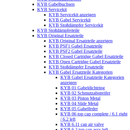
KYB Gabelbuchsen
KYB Servicekit
KYB Servicekit anzeigen
KYB Gabel Servicekit
KYB Stoßdämpfer Servicekit
KYB Stoßdämpferteile
KYB Original Ersatzteile
KYB Original Ersatzteile anzeigen
KYB PSF1 Gabel Ersatzteile
KYB PSF2 Gabel Ersatzteile
KYB Closed Cartridge Gabel Ersatzteile
KYB Open Cartridge Gabel Ersatzteile
KYB Stoßdämpfer Ersatzteile
KYB Gabel Ersatzteile Kategorien
KYB Gabel Ersatzteile Kategorien
anzeigen
KYB 01 Gabeldichtring
KYB 02 Schmutzabstreifer
KYB 03 Piston Metal
KYB 04 Slide Metal
KYB 05 Gabelfeder
KYB 06 top cap complete / 6.1 right
/ 6.2 left
KYB 6.11 cap air valve
KYB 6.2 top cap assy left