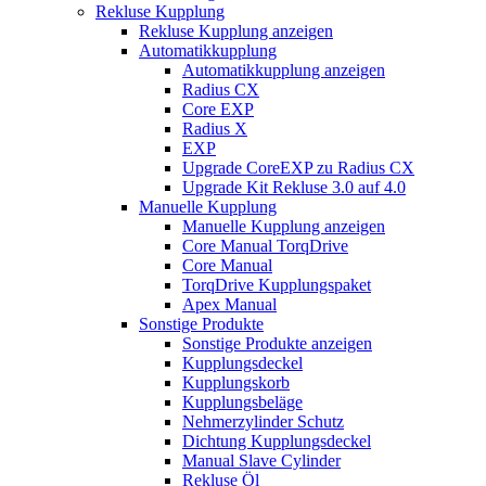
Rekluse Kupplung
Rekluse Kupplung anzeigen
Automatikkupplung
Automatikkupplung anzeigen
Radius CX
Core EXP
Radius X
EXP
Upgrade CoreEXP zu Radius CX
Upgrade Kit Rekluse 3.0 auf 4.0
Manuelle Kupplung
Manuelle Kupplung anzeigen
Core Manual TorqDrive
Core Manual
TorqDrive Kupplungspaket
Apex Manual
Sonstige Produkte
Sonstige Produkte anzeigen
Kupplungsdeckel
Kupplungskorb
Kupplungsbeläge
Nehmerzylinder Schutz
Dichtung Kupplungsdeckel
Manual Slave Cylinder
Rekluse Öl