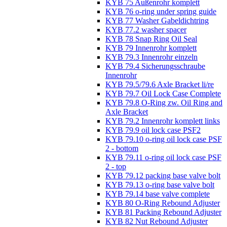
KYB 75 Außenrohr komplett
KYB 76 o-ring under spring guide
KYB 77 Washer Gabeldichtring
KYB 77.2 washer spacer
KYB 78 Snap Ring Oil Seal
KYB 79 Innenrohr komplett
KYB 79.3 Innenrohr einzeln
KYB 79.4 Sicherungsschraube
Innenrohr
KYB 79.5/79.6 Axle Bracket li/re
KYB 79.7 Oil Lock Case Complete
KYB 79.8 O-Ring zw. Oil Ring and
Axle Bracket
KYB 79.2 Innenrohr komplett links
KYB 79.9 oil lock case PSF2
KYB 79.10 o-ring oil lock case PSF
2 - bottom
KYB 79.11 o-ring oil lock case PSF
2 - top
KYB 79.12 packing base valve bolt
KYB 79.13 o-ring base valve bolt
KYB 79.14 base valve complete
KYB 80 O-Ring Rebound Adjuster
KYB 81 Packing Rebound Adjuster
KYB 82 Nut Rebound Adjuster