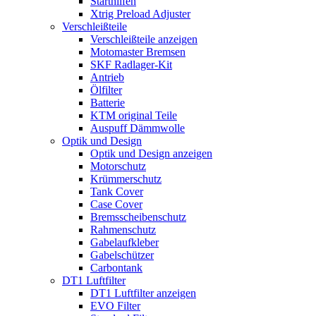
Starthilfen
Xtrig Preload Adjuster
Verschleißteile
Verschleißteile anzeigen
Motomaster Bremsen
SKF Radlager-Kit
Antrieb
Ölfilter
Batterie
KTM original Teile
Auspuff Dämmwolle
Optik und Design
Optik und Design anzeigen
Motorschutz
Krümmerschutz
Tank Cover
Case Cover
Bremsscheibenschutz
Rahmenschutz
Gabelaufkleber
Gabelschützer
Carbontank
DT1 Luftfilter
DT1 Luftfilter anzeigen
EVO Filter