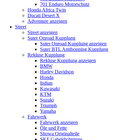
701 Enduro Motorschutz
Honda Africa Twin
Ducati Desert X
Adventure anzeigen
Street
Street anzeigen
Suter Onroad Kupplung
Suter Onroad Kupplung anzeigen
Suter BTL Antihopping Kupplung
Rekluse Kupplung
Rekluse Kupplung anzeigen
BMW
Harley Davidson
Honda
Indian
Kawasaki
KTM
Suzuki
Triumph
Yamaha
Fahrwerk
Fahrwerk anzeigen
Öle und Fette
Showa Originalteile
SKF Gabeldichtringe