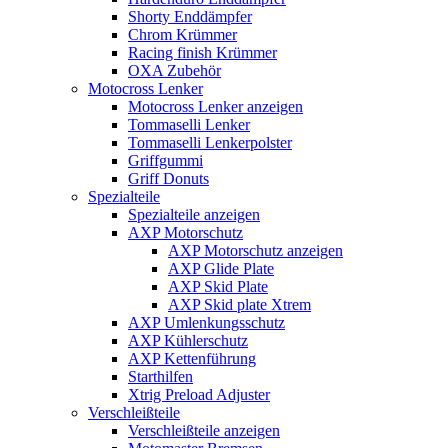
Shorty Enddämpfer
Chrom Krümmer
Racing finish Krümmer
OXA Zubehör
Motocross Lenker
Motocross Lenker anzeigen
Tommaselli Lenker
Tommaselli Lenkerpolster
Griffgummi
Griff Donuts
Spezialteile
Spezialteile anzeigen
AXP Motorschutz
AXP Motorschutz anzeigen
AXP Glide Plate
AXP Skid Plate
AXP Skid plate Xtrem
AXP Umlenkungsschutz
AXP Kühlerschutz
AXP Kettenführung
Starthilfen
Xtrig Preload Adjuster
Verschleißteile
Verschleißteile anzeigen