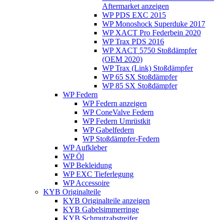
Aftermarket anzeigen
WP PDS EXC 2015
WP Monoshock Superduke 2017
WP XACT Pro Federbein 2020
WP Trax PDS 2016
WP XACT 5750 Stoßdämpfer
(OEM 2020)
WP Trax (Link) Stoßdämpfer
WP 65 SX Stoßdämpfer
WP 85 SX Stoßdämpfer
WP Federn
WP Federn anzeigen
WP ConeValve Federn
WP Federn Umrüstkit
WP Gabelfedern
WP Stoßdämpfer-Federn
WP Aufkleber
WP Öl
WP Bekleidung
WP EXC Tieferlegung
WP Accessoire
KYB Originalteile
KYB Originalteile anzeigen
KYB Gabelsimmerringe
KYB Schmutzabstreifer