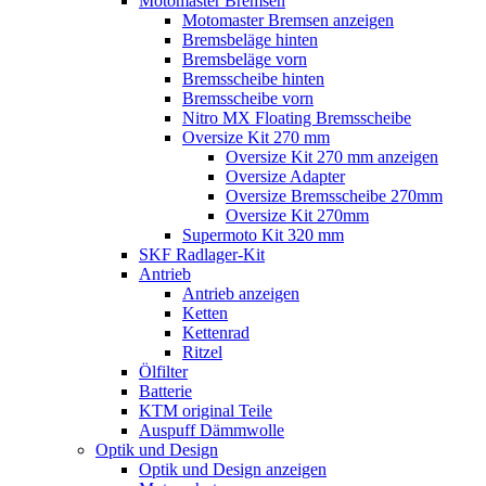
Motomaster Bremsen
Motomaster Bremsen anzeigen
Bremsbeläge hinten
Bremsbeläge vorn
Bremsscheibe hinten
Bremsscheibe vorn
Nitro MX Floating Bremsscheibe
Oversize Kit 270 mm
Oversize Kit 270 mm anzeigen
Oversize Adapter
Oversize Bremsscheibe 270mm
Oversize Kit 270mm
Supermoto Kit 320 mm
SKF Radlager-Kit
Antrieb
Antrieb anzeigen
Ketten
Kettenrad
Ritzel
Ölfilter
Batterie
KTM original Teile
Auspuff Dämmwolle
Optik und Design
Optik und Design anzeigen