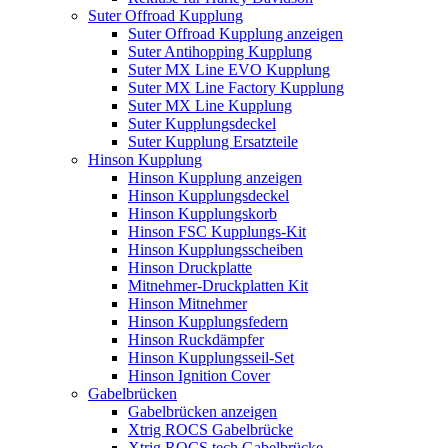
Suter Offroad Kupplung
Suter Offroad Kupplung anzeigen
Suter Antihopping Kupplung
Suter MX Line EVO Kupplung
Suter MX Line Factory Kupplung
Suter MX Line Kupplung
Suter Kupplungsdeckel
Suter Kupplung Ersatzteile
Hinson Kupplung
Hinson Kupplung anzeigen
Hinson Kupplungsdeckel
Hinson Kupplungskorb
Hinson FSC Kupplungs-Kit
Hinson Kupplungsscheiben
Hinson Druckplatte
Mitnehmer-Druckplatten Kit
Hinson Mitnehmer
Hinson Kupplungsfedern
Hinson Ruckdämpfer
Hinson Kupplungsseil-Set
Hinson Ignition Cover
Gabelbrücken
Gabelbrücken anzeigen
Xtrig ROCS Gabelbrücke
Xtrig ROCS tech Gabelbrücke