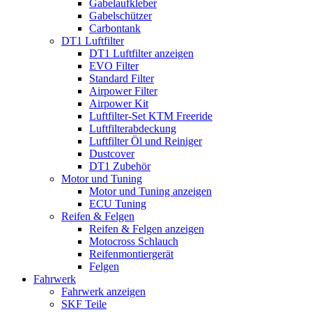
Gabelaufkleber
Gabelschützer
Carbontank
DT1 Luftfilter
DT1 Luftfilter anzeigen
EVO Filter
Standard Filter
Airpower Filter
Airpower Kit
Luftfilter-Set KTM Freeride
Luftfilterabdeckung
Luftfilter Öl und Reiniger
Dustcover
DT1 Zubehör
Motor und Tuning
Motor und Tuning anzeigen
ECU Tuning
Reifen & Felgen
Reifen & Felgen anzeigen
Motocross Schlauch
Reifenmontiergerät
Felgen
Fahrwerk
Fahrwerk anzeigen
SKF Teile