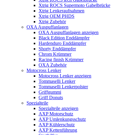
Xtrig ROCS Supermoto Gabelbrücke
Xtrig Lenkeraufnahmen
Xtrig OEM PHDS
Xtrig Zubehör
OXA Auspuffanlagen
OXA Auspuffanlagen anzeigen
Black Edition Enddämpfer
Hardenduro Enddämpfer
Shorty Enddämpfer
Chrom Krümmer
Racing finish Krümmer
OXA Zubehör
Motocross Lenker
Motocross Lenker anzeigen
Tommaselli Lenker
Tommaselli Lenkerpolster
Griffgummi
Griff Donuts
Spezialteile
Spezialteile anzeigen
AXP Motorschutz
AXP Umlenkungsschutz
AXP Kühlerschutz
AXP Kettenführung