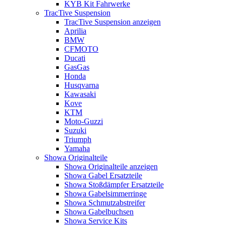
KYB Kit Fahrwerke
TracTive Suspension
TracTive Suspension anzeigen
Aprilia
BMW
CFMOTO
Ducati
GasGas
Honda
Husqvarna
Kawasaki
Kove
KTM
Moto-Guzzi
Suzuki
Triumph
Yamaha
Showa Originalteile
Showa Originalteile anzeigen
Showa Gabel Ersatzteile
Showa Stoßdämpfer Ersatzteile
Showa Gabelsimmerringe
Showa Schmutzabstreifer
Showa Gabelbuchsen
Showa Service Kits