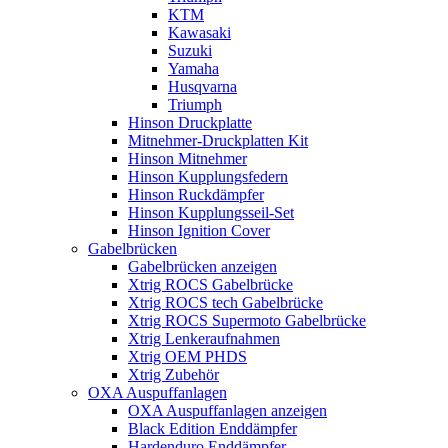
KTM
Kawasaki
Suzuki
Yamaha
Husqvarna
Triumph
Hinson Druckplatte
Mitnehmer-Druckplatten Kit
Hinson Mitnehmer
Hinson Kupplungsfedern
Hinson Ruckdämpfer
Hinson Kupplungsseil-Set
Hinson Ignition Cover
Gabelbrücken
Gabelbrücken anzeigen
Xtrig ROCS Gabelbrücke
Xtrig ROCS tech Gabelbrücke
Xtrig ROCS Supermoto Gabelbrücke
Xtrig Lenkeraufnahmen
Xtrig OEM PHDS
Xtrig Zubehör
OXA Auspuffanlagen
OXA Auspuffanlagen anzeigen
Black Edition Enddämpfer
Hardenduro Enddämpfer