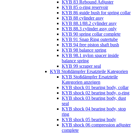
KYB 83 Rebound Adjuster
KYB 85 o-ring reservoir
KYB 86 guide bush for spring collar
KYB 88 cylinder assy
KYB 88.1/88.2 cylinder assy
KYB 88.3 cylinder assy only
KYB 90 spring collar complete
KYB 91 Snap Ring outertube
KYB 94 free piston shaft bush
KYB 98 balance spring
KYB 98.1 nylon spacer inside
balance spring
KYB 99 scraper seal
KYB Stoßdämpfer Ersatzteile Kategorien
KYB Stoßdämpfer Ersatzteile
Kategorien anzeigen
KYB shock 01 bearing body, collar
KYB shock 02 bearing body, o-ring
KYB shock 03 bearing body, dust
seal
KYB shock 04 bearing body, stop
ring
KYB shock 05 bearing body
KYB shock 06 compression adjuster
complete