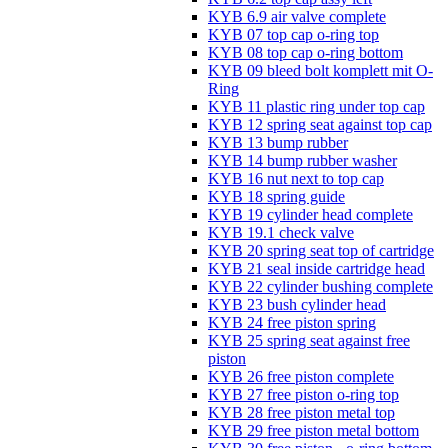
KYB 6.9 air valve complete
KYB 07 top cap o-ring top
KYB 08 top cap o-ring bottom
KYB 09 bleed bolt komplett mit O-
Ring
KYB 11 plastic ring under top cap
KYB 12 spring seat against top cap
KYB 13 bump rubber
KYB 14 bump rubber washer
KYB 16 nut next to top cap
KYB 18 spring guide
KYB 19 cylinder head complete
KYB 19.1 check valve
KYB 20 spring seat top of cartridge
KYB 21 seal inside cartridge head
KYB 22 cylinder bushing complete
KYB 23 bush cylinder head
KYB 24 free piston spring
KYB 25 spring seat against free
piston
KYB 26 free piston complete
KYB 27 free piston o-ring top
KYB 28 free piston metal top
KYB 29 free piston metal bottom