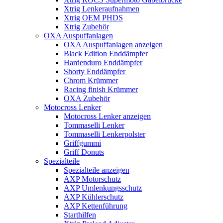
Xtrig Lenkeraufnahmen
Xtrig OEM PHDS
Xtrig Zubehör
OXA Auspuffanlagen
OXA Auspuffanlagen anzeigen
Black Edition Enddämpfer
Hardenduro Enddämpfer
Shorty Enddämpfer
Chrom Krümmer
Racing finish Krümmer
OXA Zubehör
Motocross Lenker
Motocross Lenker anzeigen
Tommaselli Lenker
Tommaselli Lenkerpolster
Griffgummi
Griff Donuts
Spezialteile
Spezialteile anzeigen
AXP Motorschutz
AXP Umlenkungsschutz
AXP Kühlerschutz
AXP Kettenführung
Starthilfen