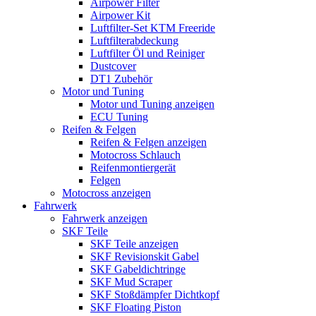
Airpower Filter
Airpower Kit
Luftfilter-Set KTM Freeride
Luftfilterabdeckung
Luftfilter Öl und Reiniger
Dustcover
DT1 Zubehör
Motor und Tuning
Motor und Tuning anzeigen
ECU Tuning
Reifen & Felgen
Reifen & Felgen anzeigen
Motocross Schlauch
Reifenmontiergerät
Felgen
Motocross anzeigen
Fahrwerk
Fahrwerk anzeigen
SKF Teile
SKF Teile anzeigen
SKF Revisionskit Gabel
SKF Gabeldichtringe
SKF Mud Scraper
SKF Stoßdämpfer Dichtkopf
SKF Floating Piston