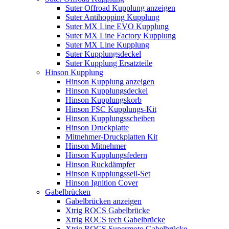
Suter Offroad Kupplung anzeigen
Suter Antihopping Kupplung
Suter MX Line EVO Kupplung
Suter MX Line Factory Kupplung
Suter MX Line Kupplung
Suter Kupplungsdeckel
Suter Kupplung Ersatzteile
Hinson Kupplung
Hinson Kupplung anzeigen
Hinson Kupplungsdeckel
Hinson Kupplungskorb
Hinson FSC Kupplungs-Kit
Hinson Kupplungsscheiben
Hinson Druckplatte
Mitnehmer-Druckplatten Kit
Hinson Mitnehmer
Hinson Kupplungsfedern
Hinson Ruckdämpfer
Hinson Kupplungsseil-Set
Hinson Ignition Cover
Gabelbrücken
Gabelbrücken anzeigen
Xtrig ROCS Gabelbrücke
Xtrig ROCS tech Gabelbrücke
Xtrig ROCS Supermoto Gabelbrücke