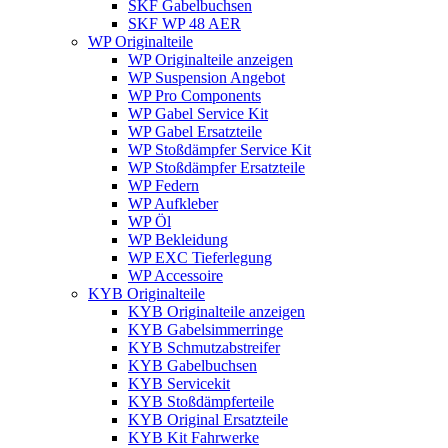
SKF Gabelbuchsen
SKF WP 48 AER
WP Originalteile
WP Originalteile anzeigen
WP Suspension Angebot
WP Pro Components
WP Gabel Service Kit
WP Gabel Ersatzteile
WP Stoßdämpfer Service Kit
WP Stoßdämpfer Ersatzteile
WP Federn
WP Aufkleber
WP Öl
WP Bekleidung
WP EXC Tieferlegung
WP Accessoire
KYB Originalteile
KYB Originalteile anzeigen
KYB Gabelsimmerringe
KYB Schmutzabstreifer
KYB Gabelbuchsen
KYB Servicekit
KYB Stoßdämpferteile
KYB Original Ersatzteile
KYB Kit Fahrwerke