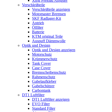
Xtrig Preload Adjuster
Verschleißteile
Verschleißteile anzeigen
Motomaster Bremsen
SKF Radlager-Kit
Antrieb
Ölfilter
Batterie
KTM original Teile
Auspuff Dämmwolle
Optik und Design
Optik und Design anzeigen
Motorschutz
Krümmerschutz
Tank Cover
Case Cover
Bremsscheibenschutz
Rahmenschutz
Gabelaufkleber
Gabelschützer
Carbontank
DT1 Luftfilter
DT1 Luftfilter anzeigen
EVO Filter
Standard Filter