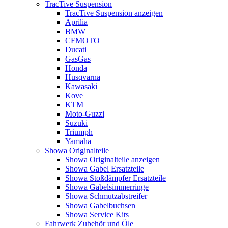
TracTive Suspension
TracTive Suspension anzeigen
Aprilia
BMW
CFMOTO
Ducati
GasGas
Honda
Husqvarna
Kawasaki
Kove
KTM
Moto-Guzzi
Suzuki
Triumph
Yamaha
Showa Originalteile
Showa Originalteile anzeigen
Showa Gabel Ersatzteile
Showa Stoßdämpfer Ersatzteile
Showa Gabelsimmerringe
Showa Schmutzabstreifer
Showa Gabelbuchsen
Showa Service Kits
Fahrwerk Zubehör und Öle