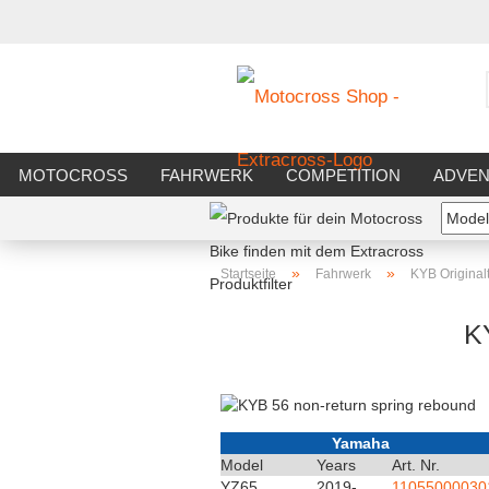
MOTOCROSS
FAHRWERK
COMPETITION
ADVE
»
»
Startseite
Fahrwerk
KYB Originalt
K
Yamaha
Model
Years
Art. Nr.
YZ65
2019-
11055000030