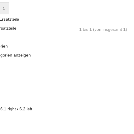
1
rsatzteile
satzteile
1
bis
1
(von insgesamt
1
)
rien
egorien anzeigen
1 right / 6.2 left