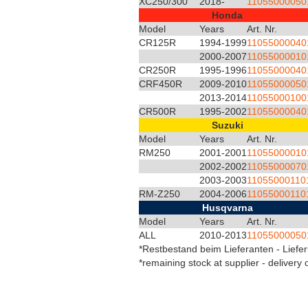
XC250/300
2018-
11055000050
Honda
Model
Years
Art. Nr.
CR125R
1994-1999
11055000040
2000-2007
11055000010
CR250R
1995-1996
11055000040
CRF450R
2009-2010
11055000050
2013-2014
11055000100
CR500R
1995-2002
11055000040
Suzuki
Model
Years
Art. Nr.
RM250
2001-2001
11055000010
2002-2002
11055000070
2003-2003
11055000110
RM-Z250
2004-2006
11055000110
Husqvarna
Model
Years
Art. Nr.
ALL
2010-2013
11055000050
*Restbestand beim Lieferanten - Liefer
*remaining stock at supplier - delivery 