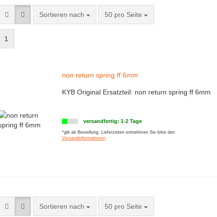
Sortieren nach
50 pro Seite
1
non return spring ff 6mm
KYB Original Ersatzteil: non return spring ff 6mm
versandfertig: 1-2 Tage
*gilt ab Bestellung. Lieferzeiten entnehmen Sie bitte den
Versandinformationen
eigen
Sortieren nach
50 pro Seite