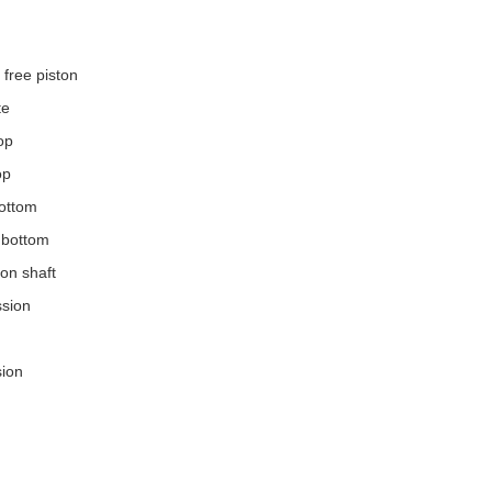
 free piston
te
op
op
bottom
g bottom
ton shaft
ssion
ion