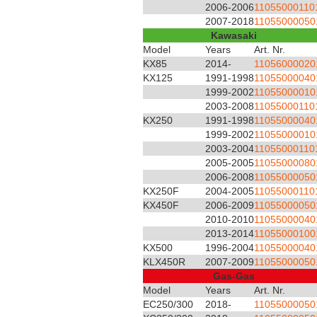
2006-2006
11055000110
2007-2018
11055000050
Kawasaki
Model
Years
Art. Nr.
KX85
2014-
11056000020
KX125
1991-1998
11055000040
1999-2002
11055000010
2003-2008
11055000110
KX250
1991-1998
11055000040
1999-2002
11055000010
2003-2004
11055000110
2005-2005
11055000080
2006-2008
11055000050
KX250F
2004-2005
11055000110
KX450F
2006-2009
11055000050
2010-2010
11055000040
2013-2014
11055000100
KX500
1996-2004
11055000040
KLX450R
2007-2009
11055000050
Gas-Gas
Model
Years
Art. Nr.
EC250/300
2018-
11055000050