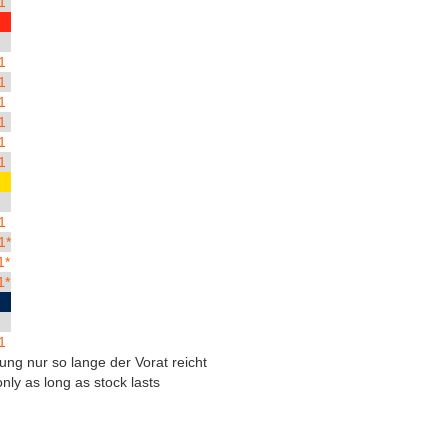
1
1
1
1
1
1
1
1
1*
1*
1*
1
ung nur so lange der Vorat reicht
only as long as stock lasts