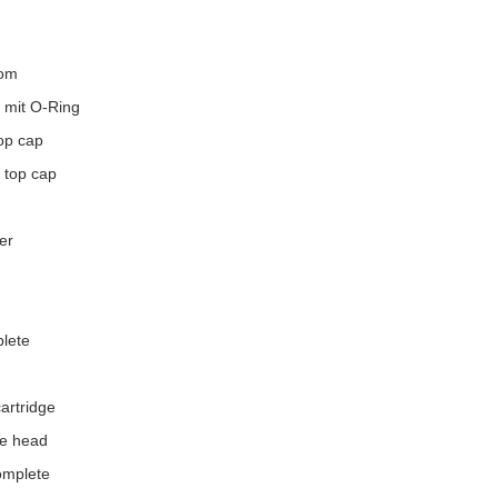
tom
 mit O-Ring
top cap
 top cap
er
lete
artridge
ge head
omplete