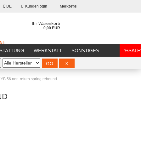
DE
Kundenlogin
Merkzettel
Ihr Warenkorb
0,00 EUR
ON
STATTUNG
WERKSTATT
SONSTIGES
%SAL
YB 56 non-return spring rebound
ND
?