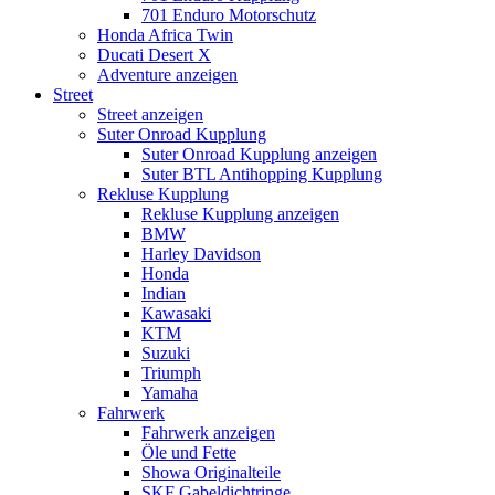
701 Enduro Motorschutz
Honda Africa Twin
Ducati Desert X
Adventure anzeigen
Street
Street anzeigen
Suter Onroad Kupplung
Suter Onroad Kupplung anzeigen
Suter BTL Antihopping Kupplung
Rekluse Kupplung
Rekluse Kupplung anzeigen
BMW
Harley Davidson
Honda
Indian
Kawasaki
KTM
Suzuki
Triumph
Yamaha
Fahrwerk
Fahrwerk anzeigen
Öle und Fette
Showa Originalteile
SKF Gabeldichtringe