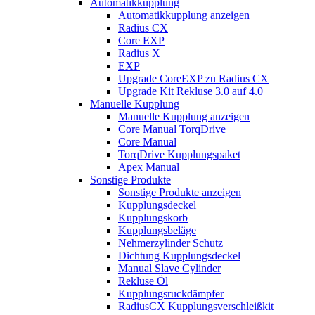
Automatikkupplung
Automatikkupplung anzeigen
Radius CX
Core EXP
Radius X
EXP
Upgrade CoreEXP zu Radius CX
Upgrade Kit Rekluse 3.0 auf 4.0
Manuelle Kupplung
Manuelle Kupplung anzeigen
Core Manual TorqDrive
Core Manual
TorqDrive Kupplungspaket
Apex Manual
Sonstige Produkte
Sonstige Produkte anzeigen
Kupplungsdeckel
Kupplungskorb
Kupplungsbeläge
Nehmerzylinder Schutz
Dichtung Kupplungsdeckel
Manual Slave Cylinder
Rekluse Öl
Kupplungsruckdämpfer
RadiusCX Kupplungsverschleißkit