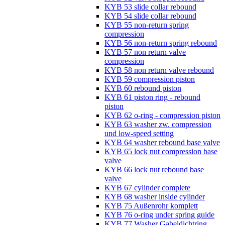
KYB 53 slide collar rebound
KYB 54 slide collar rebound
KYB 55 non-return spring
compression
KYB 56 non-return spring rebound
KYB 57 non return valve
compression
KYB 58 non return valve rebound
KYB 59 compression piston
KYB 60 rebound piston
KYB 61 piston ring - rebound
piston
KYB 62 o-ring - compression piston
KYB 63 washer zw. compression
und low-speed setting
KYB 64 washer rebound base valve
KYB 65 lock nut compression base
valve
KYB 66 lock nut rebound base
valve
KYB 67 cylinder complete
KYB 68 washer inside cylinder
KYB 75 Außenrohr komplett
KYB 76 o-ring under spring guide
KYB 77 Washer Gabeldichtring