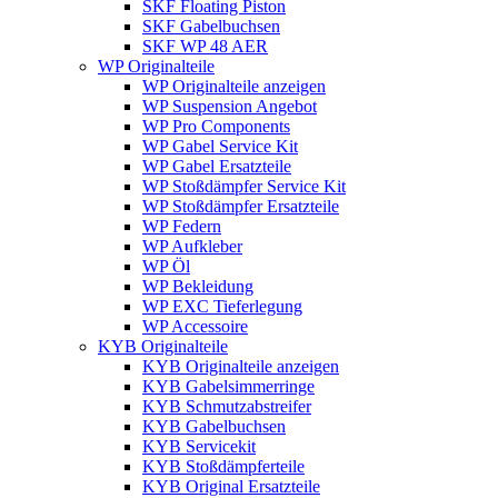
SKF Floating Piston
SKF Gabelbuchsen
SKF WP 48 AER
WP Originalteile
WP Originalteile anzeigen
WP Suspension Angebot
WP Pro Components
WP Gabel Service Kit
WP Gabel Ersatzteile
WP Stoßdämpfer Service Kit
WP Stoßdämpfer Ersatzteile
WP Federn
WP Aufkleber
WP Öl
WP Bekleidung
WP EXC Tieferlegung
WP Accessoire
KYB Originalteile
KYB Originalteile anzeigen
KYB Gabelsimmerringe
KYB Schmutzabstreifer
KYB Gabelbuchsen
KYB Servicekit
KYB Stoßdämpferteile
KYB Original Ersatzteile