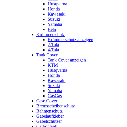
Husqvarna
Honda
Kawasaki
Suzuki
Yamaha
Beta
Krümmerschutz
Krümmerschutz anzeigen
2-Takt
4-Takt
Tank Cover
Tank Cover anzeigen
KTM
Husqvarna
Honda
Kawasaki
Suzuki
Yamaha
GasGas
Case Cover
Bremsscheibenschutz
Rahmenschutz
Gabelaufkleber
Gabelschützer
Carbontank