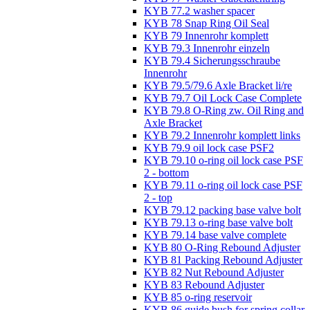
KYB 77.2 washer spacer
KYB 78 Snap Ring Oil Seal
KYB 79 Innenrohr komplett
KYB 79.3 Innenrohr einzeln
KYB 79.4 Sicherungsschraube
Innenrohr
KYB 79.5/79.6 Axle Bracket li/re
KYB 79.7 Oil Lock Case Complete
KYB 79.8 O-Ring zw. Oil Ring and
Axle Bracket
KYB 79.2 Innenrohr komplett links
KYB 79.9 oil lock case PSF2
KYB 79.10 o-ring oil lock case PSF
2 - bottom
KYB 79.11 o-ring oil lock case PSF
2 - top
KYB 79.12 packing base valve bolt
KYB 79.13 o-ring base valve bolt
KYB 79.14 base valve complete
KYB 80 O-Ring Rebound Adjuster
KYB 81 Packing Rebound Adjuster
KYB 82 Nut Rebound Adjuster
KYB 83 Rebound Adjuster
KYB 85 o-ring reservoir
KYB 86 guide bush for spring collar