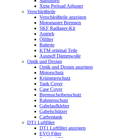
Starthilfen
Xtrig Preload Adjuster
Verschleißteile
Verschleißteile anzeigen
Motomaster Bremsen
SKF Radlager-Kit
Antrieb
Ölfilter
Batterie
KTM original Teile
Auspuff Dämmwolle
Optik und Design
Optik und Design anzeigen
Motorschutz
Krümmerschutz
Tank Cover
Case Cover
Bremsscheibenschutz
Rahmenschutz
Gabelaufkleber
Gabelschützer
Carbontank
DT1 Luftfilter
DT1 Luftfilter anzeigen
EVO Filter