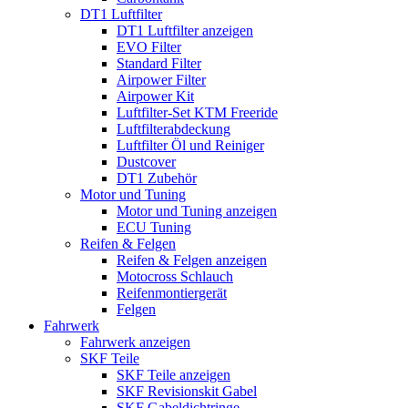
DT1 Luftfilter
DT1 Luftfilter anzeigen
EVO Filter
Standard Filter
Airpower Filter
Airpower Kit
Luftfilter-Set KTM Freeride
Luftfilterabdeckung
Luftfilter Öl und Reiniger
Dustcover
DT1 Zubehör
Motor und Tuning
Motor und Tuning anzeigen
ECU Tuning
Reifen & Felgen
Reifen & Felgen anzeigen
Motocross Schlauch
Reifenmontiergerät
Felgen
Fahrwerk
Fahrwerk anzeigen
SKF Teile
SKF Teile anzeigen
SKF Revisionskit Gabel
SKF Gabeldichtringe