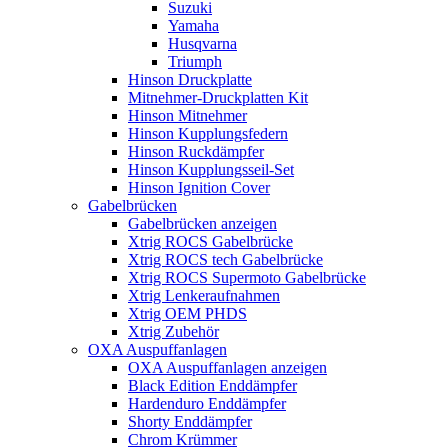
Suzuki
Yamaha
Husqvarna
Triumph
Hinson Druckplatte
Mitnehmer-Druckplatten Kit
Hinson Mitnehmer
Hinson Kupplungsfedern
Hinson Ruckdämpfer
Hinson Kupplungsseil-Set
Hinson Ignition Cover
Gabelbrücken
Gabelbrücken anzeigen
Xtrig ROCS Gabelbrücke
Xtrig ROCS tech Gabelbrücke
Xtrig ROCS Supermoto Gabelbrücke
Xtrig Lenkeraufnahmen
Xtrig OEM PHDS
Xtrig Zubehör
OXA Auspuffanlagen
OXA Auspuffanlagen anzeigen
Black Edition Enddämpfer
Hardenduro Enddämpfer
Shorty Enddämpfer
Chrom Krümmer