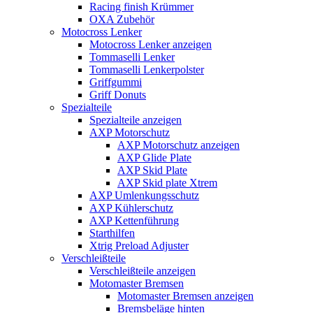
Racing finish Krümmer
OXA Zubehör
Motocross Lenker
Motocross Lenker anzeigen
Tommaselli Lenker
Tommaselli Lenkerpolster
Griffgummi
Griff Donuts
Spezialteile
Spezialteile anzeigen
AXP Motorschutz
AXP Motorschutz anzeigen
AXP Glide Plate
AXP Skid Plate
AXP Skid plate Xtrem
AXP Umlenkungsschutz
AXP Kühlerschutz
AXP Kettenführung
Starthilfen
Xtrig Preload Adjuster
Verschleißteile
Verschleißteile anzeigen
Motomaster Bremsen
Motomaster Bremsen anzeigen
Bremsbeläge hinten