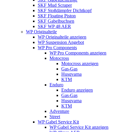
SKF Mud Scraper
SKF Stoßdämpfer Dichtkopf
SKF Floating Piston
SKF Gabelbuchsen
SKF WP 48 AER
WP Originalteile
WP Originalteile anzeigen
WP Suspension Angebot
WP Pro Components
WP Pro Components anzeigen
Motocross
Motocross anzeigen
Gas-Gas
Husqvarna
KTM
Enduro
Enduro anzeigen
Gas-Gas
Husqvarna
KTM
Adventure
Street
WP Gabel Service Kit
WP Gabel Service Kit anzeigen