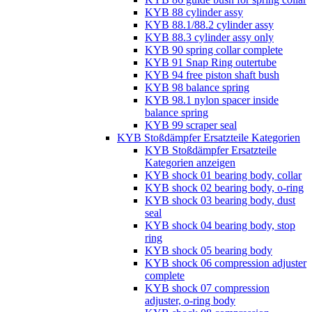
KYB 88 cylinder assy
KYB 88.1/88.2 cylinder assy
KYB 88.3 cylinder assy only
KYB 90 spring collar complete
KYB 91 Snap Ring outertube
KYB 94 free piston shaft bush
KYB 98 balance spring
KYB 98.1 nylon spacer inside
balance spring
KYB 99 scraper seal
KYB Stoßdämpfer Ersatzteile Kategorien
KYB Stoßdämpfer Ersatzteile
Kategorien anzeigen
KYB shock 01 bearing body, collar
KYB shock 02 bearing body, o-ring
KYB shock 03 bearing body, dust
seal
KYB shock 04 bearing body, stop
ring
KYB shock 05 bearing body
KYB shock 06 compression adjuster
complete
KYB shock 07 compression
adjuster, o-ring body