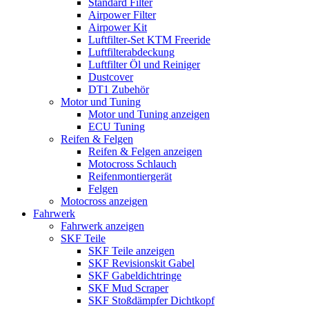
Standard Filter
Airpower Filter
Airpower Kit
Luftfilter-Set KTM Freeride
Luftfilterabdeckung
Luftfilter Öl und Reiniger
Dustcover
DT1 Zubehör
Motor und Tuning
Motor und Tuning anzeigen
ECU Tuning
Reifen & Felgen
Reifen & Felgen anzeigen
Motocross Schlauch
Reifenmontiergerät
Felgen
Motocross anzeigen
Fahrwerk
Fahrwerk anzeigen
SKF Teile
SKF Teile anzeigen
SKF Revisionskit Gabel
SKF Gabeldichtringe
SKF Mud Scraper
SKF Stoßdämpfer Dichtkopf