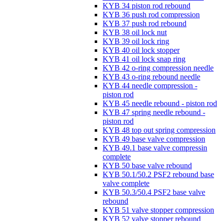
KYB 34 piston rod rebound
KYB 36 push rod compression
KYB 37 push rod rebound
KYB 38 oil lock nut
KYB 39 oil lock ring
KYB 40 oil lock stopper
KYB 41 oil lock snap ring
KYB 42 o-ring compression needle
KYB 43 o-ring rebound needle
KYB 44 needle compression -
piston rod
KYB 45 needle rebound - piston rod
KYB 47 spring needle rebound -
piston rod
KYB 48 top out spring compression
KYB 49 base valve compression
KYB 49.1 base valve compressin
complete
KYB 50 base valve rebound
KYB 50.1/50.2 PSF2 rebound base
valve complete
KYB 50.3/50.4 PSF2 base valve
rebound
KYB 51 valve stopper compression
KYB 52 valve stopper rebound