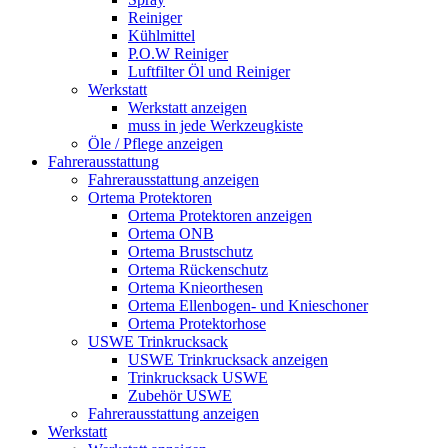
Reiniger
Kühlmittel
P.O.W Reiniger
Luftfilter Öl und Reiniger
Werkstatt
Werkstatt anzeigen
muss in jede Werkzeugkiste
Öle / Pflege anzeigen
Fahrerausstattung
Fahrerausstattung anzeigen
Ortema Protektoren
Ortema Protektoren anzeigen
Ortema ONB
Ortema Brustschutz
Ortema Rückenschutz
Ortema Knieorthesen
Ortema Ellenbogen- und Knieschoner
Ortema Protektorhose
USWE Trinkrucksack
USWE Trinkrucksack anzeigen
Trinkrucksack USWE
Zubehör USWE
Fahrerausstattung anzeigen
Werkstatt