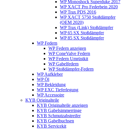
WP Monoshock Superduke 2017
WP XACT Pro Federbein 2020
WP Trax PDS 2016
WP XACT 5750 Stoßdämpfer
(OEM 2020)
WP Trax (Link) Stoßdämpfer
WP 65 SX Stoßdämpfer
WP 85 SX Stoßdämpfer
WP Federn
WP Federn anzeigen
WP ConeValve Federn
WP Federn Umrüstkit
WP Gabelfedern
WP Stoßdämpfer-Federn
WP Aufkleber
WP Öl
WP Bekleidung
WP EXC Tieferlegung
WP Accessoire
KYB Originalteile
KYB Originalteile anzeigen
KYB Gabelsimmerringe
KYB Schmutzabstreifer
KYB Gabelbuchsen
KYB Servicekit