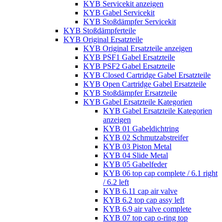
KYB Servicekit anzeigen
KYB Gabel Servicekit
KYB Stoßdämpfer Servicekit
KYB Stoßdämpferteile
KYB Original Ersatzteile
KYB Original Ersatzteile anzeigen
KYB PSF1 Gabel Ersatzteile
KYB PSF2 Gabel Ersatzteile
KYB Closed Cartridge Gabel Ersatzteile
KYB Open Cartridge Gabel Ersatzteile
KYB Stoßdämpfer Ersatzteile
KYB Gabel Ersatzteile Kategorien
KYB Gabel Ersatzteile Kategorien
anzeigen
KYB 01 Gabeldichtring
KYB 02 Schmutzabstreifer
KYB 03 Piston Metal
KYB 04 Slide Metal
KYB 05 Gabelfeder
KYB 06 top cap complete / 6.1 right
/ 6.2 left
KYB 6.11 cap air valve
KYB 6.2 top cap assy left
KYB 6.9 air valve complete
KYB 07 top cap o-ring top