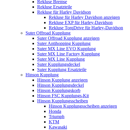
Rekluse Bremse
Rekluse Ersatzteile
Rekluse für Harley Davidson
Rekluse für Harley Davidson anzeigen
Rekluse EXP für Harley-Davidson
Rekluse TorqDrive für Harley-Davidson
Suter Offroad Kupplung
Suter Offroad Kupplung anzeigen
Suter Antihopping Kupplung
Suter MX Line EVO Kupplung
Suter MX Line Factory Kupplung
Suter MX Line Kupplung
Suter Kupplungsdeckel
Suter Kupplung Ersatzteile
Hinson Kupplung
Hinson Kupplung anzeigen
Hinson Kupplungsdeckel
Hinson Kupplungskorb
Hinson FSC Kupplungs-Kit
Hinson Kupplungsscheiben
Hinson Kupplungsscheiben anzeigen
Honda
Triumph
KTM
Kawasaki