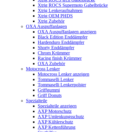
Xtrig ROCS Supermoto Gabelbrücke
Xtrig Lenkeraufnahmen
Xtrig OEM PHDS
Xtrig Zubehör
OXA Auspuffanlagen
OXA Auspuffanlagen anzeigen
Black Edition Enddämpfer
Hardenduro Enddämpfer
Shorty Enddämpfer
Chrom Krümmer
Racing finish Krümmer
OXA Zubehör
Motocross Lenker
Motocross Lenker anzeigen
Tommaselli Lenker
Tommaselli Lenkerpolster
Griffgummi
Griff Donuts
Spezialteile
Spezialteile anzeigen
AXP Motorschutz
AXP Umlenkungsschutz
AXP Kühlerschutz
AXP Kettenführung