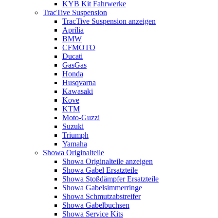
KYB Kit Fahrwerke
TracTive Suspension
TracTive Suspension anzeigen
Aprilia
BMW
CFMOTO
Ducati
GasGas
Honda
Husqvarna
Kawasaki
Kove
KTM
Moto-Guzzi
Suzuki
Triumph
Yamaha
Showa Originalteile
Showa Originalteile anzeigen
Showa Gabel Ersatzteile
Showa Stoßdämpfer Ersatzteile
Showa Gabelsimmerringe
Showa Schmutzabstreifer
Showa Gabelbuchsen
Showa Service Kits