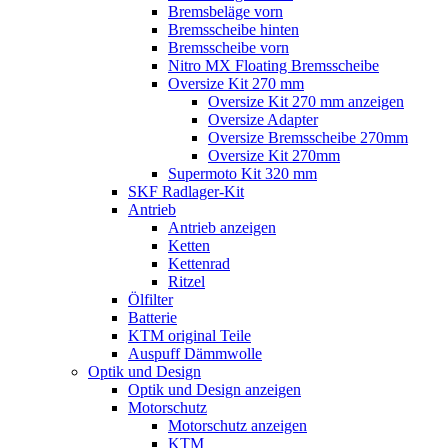
Bremsbeläge vorn
Bremsscheibe hinten
Bremsscheibe vorn
Nitro MX Floating Bremsscheibe
Oversize Kit 270 mm
Oversize Kit 270 mm anzeigen
Oversize Adapter
Oversize Bremsscheibe 270mm
Oversize Kit 270mm
Supermoto Kit 320 mm
SKF Radlager-Kit
Antrieb
Antrieb anzeigen
Ketten
Kettenrad
Ritzel
Ölfilter
Batterie
KTM original Teile
Auspuff Dämmwolle
Optik und Design
Optik und Design anzeigen
Motorschutz
Motorschutz anzeigen
KTM