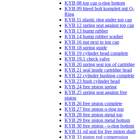
KYB 08 top cap o-ring bottom
KYB 09 bleed bolt komplett mit O-
Ring
KYB 11 plastic ring under top cap
KYB 12 spring seat against top cap
KYB 13 bump rubber
KYB 14 bump rubber washer
KYB 16 nut next to top cap
KYB 18 spring guide
KYB 19 cylinder head complete
KYB 19.1 check valve
KYB 20 spring seat top of cartridge
KYB 21 seal inside cartridge head
KYB 22 cylinder bushing complete
KYB 23 bush cylinder head
KYB 24 free piston spring
KYB 25 spring seat against free
piston
KYB 26 free piston complete
KYB 27 free piston o-ring top
KYB 28 free piston metal top
KYB 29 free piston metal bottom
KYB 30 free piston - o-ring bottom
KYB 31 oil seal for free piston shaft
KYB 33 piston rod compression