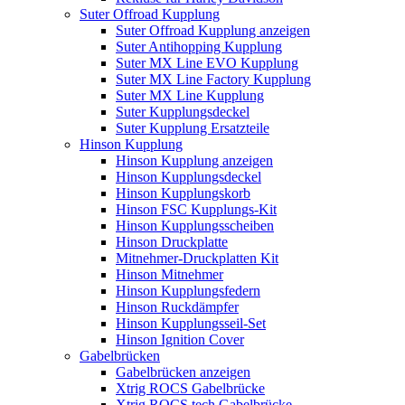
Suter Offroad Kupplung
Suter Offroad Kupplung anzeigen
Suter Antihopping Kupplung
Suter MX Line EVO Kupplung
Suter MX Line Factory Kupplung
Suter MX Line Kupplung
Suter Kupplungsdeckel
Suter Kupplung Ersatzteile
Hinson Kupplung
Hinson Kupplung anzeigen
Hinson Kupplungsdeckel
Hinson Kupplungskorb
Hinson FSC Kupplungs-Kit
Hinson Kupplungsscheiben
Hinson Druckplatte
Mitnehmer-Druckplatten Kit
Hinson Mitnehmer
Hinson Kupplungsfedern
Hinson Ruckdämpfer
Hinson Kupplungsseil-Set
Hinson Ignition Cover
Gabelbrücken
Gabelbrücken anzeigen
Xtrig ROCS Gabelbrücke
Xtrig ROCS tech Gabelbrücke