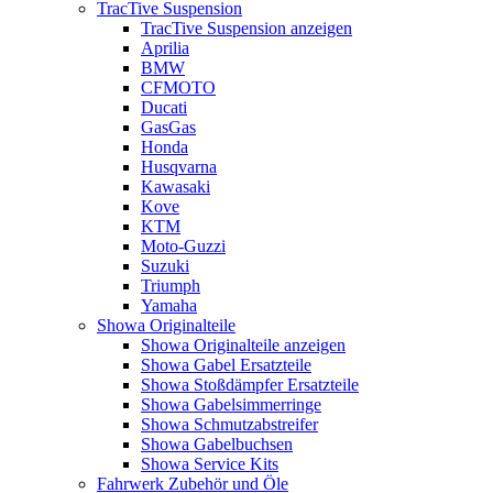
TracTive Suspension
TracTive Suspension anzeigen
Aprilia
BMW
CFMOTO
Ducati
GasGas
Honda
Husqvarna
Kawasaki
Kove
KTM
Moto-Guzzi
Suzuki
Triumph
Yamaha
Showa Originalteile
Showa Originalteile anzeigen
Showa Gabel Ersatzteile
Showa Stoßdämpfer Ersatzteile
Showa Gabelsimmerringe
Showa Schmutzabstreifer
Showa Gabelbuchsen
Showa Service Kits
Fahrwerk Zubehör und Öle