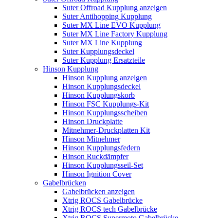
Suter Offroad Kupplung anzeigen
Suter Antihopping Kupplung
Suter MX Line EVO Kupplung
Suter MX Line Factory Kupplung
Suter MX Line Kupplung
Suter Kupplungsdeckel
Suter Kupplung Ersatzteile
Hinson Kupplung
Hinson Kupplung anzeigen
Hinson Kupplungsdeckel
Hinson Kupplungskorb
Hinson FSC Kupplungs-Kit
Hinson Kupplungsscheiben
Hinson Druckplatte
Mitnehmer-Druckplatten Kit
Hinson Mitnehmer
Hinson Kupplungsfedern
Hinson Ruckdämpfer
Hinson Kupplungsseil-Set
Hinson Ignition Cover
Gabelbrücken
Gabelbrücken anzeigen
Xtrig ROCS Gabelbrücke
Xtrig ROCS tech Gabelbrücke
Xtrig ROCS Supermoto Gabelbrücke