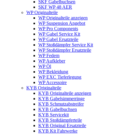
SKF Gabelbuchsen
SKF WP 48 AER
WP Originalteile
WP Originalteile anzeigen
WP Suspension Angebot
WP Pro Components
WP Gabel Service Kit
WP Gabel Ersatzteile
WP Stoßdämpfer Service Kit
WP Stoßdämpfer Ersatzteile
WP Federn
WP Aufkleber
WP Öl
WP Bekleidung
WP EXC Tieferlegung
WP Accessoire
KYB Originalteile
KYB Originalteile anzeigen
KYB Gabelsimmerringe
KYB Schmutzabstreifer
KYB Gabelbuchsen
KYB Servicekit
KYB Stoßdämpferteile
KYB Original Ersatzteile
KYB Kit Fahrwerke