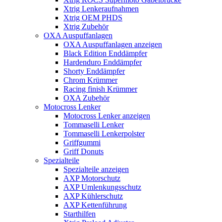
Xtrig Lenkeraufnahmen
Xtrig OEM PHDS
Xtrig Zubehör
OXA Auspuffanlagen
OXA Auspuffanlagen anzeigen
Black Edition Enddämpfer
Hardenduro Enddämpfer
Shorty Enddämpfer
Chrom Krümmer
Racing finish Krümmer
OXA Zubehör
Motocross Lenker
Motocross Lenker anzeigen
Tommaselli Lenker
Tommaselli Lenkerpolster
Griffgummi
Griff Donuts
Spezialteile
Spezialteile anzeigen
AXP Motorschutz
AXP Umlenkungsschutz
AXP Kühlerschutz
AXP Kettenführung
Starthilfen