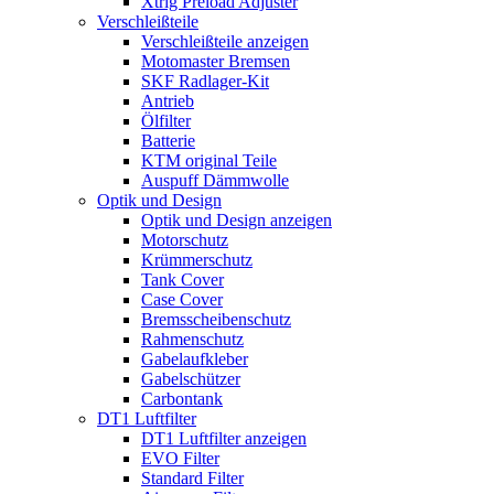
Xtrig Preload Adjuster
Verschleißteile
Verschleißteile anzeigen
Motomaster Bremsen
SKF Radlager-Kit
Antrieb
Ölfilter
Batterie
KTM original Teile
Auspuff Dämmwolle
Optik und Design
Optik und Design anzeigen
Motorschutz
Krümmerschutz
Tank Cover
Case Cover
Bremsscheibenschutz
Rahmenschutz
Gabelaufkleber
Gabelschützer
Carbontank
DT1 Luftfilter
DT1 Luftfilter anzeigen
EVO Filter
Standard Filter