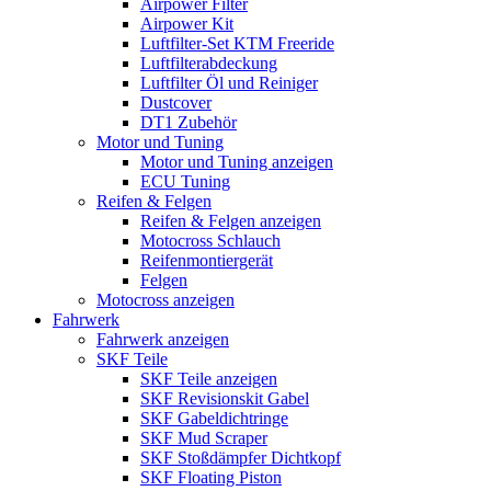
Airpower Filter
Airpower Kit
Luftfilter-Set KTM Freeride
Luftfilterabdeckung
Luftfilter Öl und Reiniger
Dustcover
DT1 Zubehör
Motor und Tuning
Motor und Tuning anzeigen
ECU Tuning
Reifen & Felgen
Reifen & Felgen anzeigen
Motocross Schlauch
Reifenmontiergerät
Felgen
Motocross anzeigen
Fahrwerk
Fahrwerk anzeigen
SKF Teile
SKF Teile anzeigen
SKF Revisionskit Gabel
SKF Gabeldichtringe
SKF Mud Scraper
SKF Stoßdämpfer Dichtkopf
SKF Floating Piston