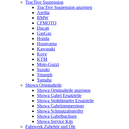
TracTive Suspension
TracTive Suspension anzeigen
Aprilia
BMW
CFMOTO
Ducati
GasGas
Honda
Husqvarna
Kawasaki
Kove
KTM
Moto-Guzzi
Suzuki
Triumph
Yamaha
Showa Originalteile
Showa Originalteile anzeigen
Showa Gabel Ersatzteile
Showa Stoßdämpfer Ersatzteile
Showa Gabelsimmerringe
Showa Schmutzabstreifer
Showa Gabelbuchsen
Showa Service Kits
Fahrwerk Zubehör und Öle