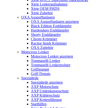
Xtrig Lenkeraufnahmen
Xtrig OEM PHDS
Xtrig Zubehör
OXA Auspuffanlagen
OXA Auspuffanlagen anzeigen
Black Edition Enddämpfer
Hardenduro Enddämpfer
Shorty Enddämpfer
Chrom Krümmer
Racing finish Krümmer
OXA Zubehör
Motocross Lenker
Motocross Lenker anzeigen
Tommaselli Lenker
Tommaselli Lenkerpolster
Griffgummi
Griff Donuts
Spezialteile
Spezialteile anzeigen
AXP Motorschutz
AXP Umlenkungsschutz
AXP Kühlerschutz
AXP Kettenführung
Starthilfen