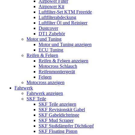
Airpower Filter
Airpower Kit
Luftfilter-Set KTM Freeride
Luftfilterabdeckung
Luftfilter Öl und Reiniger
Dustcover
DT1 Zubehör
Motor und Tuning
Motor und Tuning anzeigen
ECU Tuning
Reifen & Felgen
Reifen & Felgen anzeigen
Motocross Schlauch
Reifenmontiergerät
Felgen
Motocross anzeigen
Fahrwerk
Fahrwerk anzeigen
SKF Teile
SKF Teile anzeigen
SKF Revisionskit Gabel
SKF Gabeldichtringe
SKF Mud Scraper
SKF Stoßdämpfer Dichtkopf
SKF Floating Piston