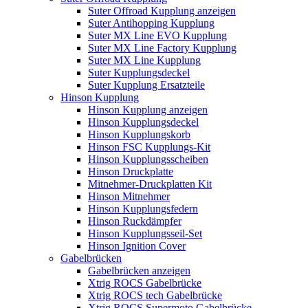
Suter Offroad Kupplung anzeigen
Suter Antihopping Kupplung
Suter MX Line EVO Kupplung
Suter MX Line Factory Kupplung
Suter MX Line Kupplung
Suter Kupplungsdeckel
Suter Kupplung Ersatzteile
Hinson Kupplung
Hinson Kupplung anzeigen
Hinson Kupplungsdeckel
Hinson Kupplungskorb
Hinson FSC Kupplungs-Kit
Hinson Kupplungsscheiben
Hinson Druckplatte
Mitnehmer-Druckplatten Kit
Hinson Mitnehmer
Hinson Kupplungsfedern
Hinson Ruckdämpfer
Hinson Kupplungsseil-Set
Hinson Ignition Cover
Gabelbrücken
Gabelbrücken anzeigen
Xtrig ROCS Gabelbrücke
Xtrig ROCS tech Gabelbrücke
Xtrig ROCS Supermoto Gabelbrücke