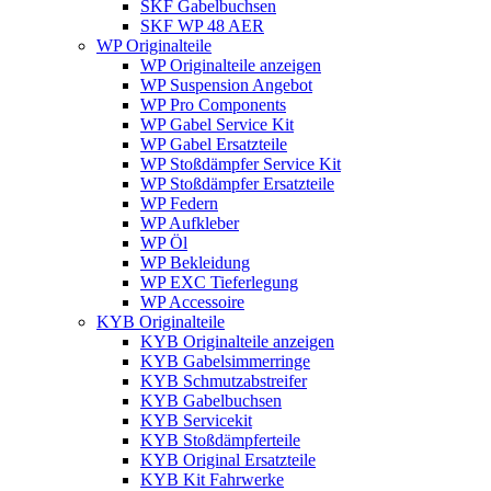
SKF Gabelbuchsen
SKF WP 48 AER
WP Originalteile
WP Originalteile anzeigen
WP Suspension Angebot
WP Pro Components
WP Gabel Service Kit
WP Gabel Ersatzteile
WP Stoßdämpfer Service Kit
WP Stoßdämpfer Ersatzteile
WP Federn
WP Aufkleber
WP Öl
WP Bekleidung
WP EXC Tieferlegung
WP Accessoire
KYB Originalteile
KYB Originalteile anzeigen
KYB Gabelsimmerringe
KYB Schmutzabstreifer
KYB Gabelbuchsen
KYB Servicekit
KYB Stoßdämpferteile
KYB Original Ersatzteile
KYB Kit Fahrwerke