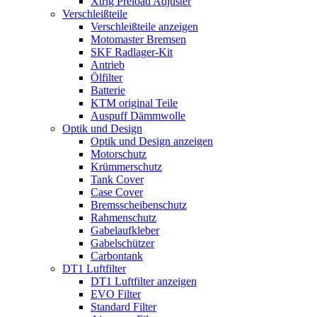
Xtrig Preload Adjuster
Verschleißteile
Verschleißteile anzeigen
Motomaster Bremsen
SKF Radlager-Kit
Antrieb
Ölfilter
Batterie
KTM original Teile
Auspuff Dämmwolle
Optik und Design
Optik und Design anzeigen
Motorschutz
Krümmerschutz
Tank Cover
Case Cover
Bremsscheibenschutz
Rahmenschutz
Gabelaufkleber
Gabelschützer
Carbontank
DT1 Luftfilter
DT1 Luftfilter anzeigen
EVO Filter
Standard Filter