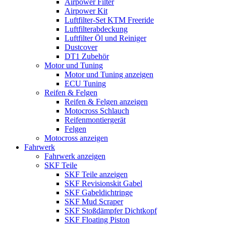
Airpower Filter
Airpower Kit
Luftfilter-Set KTM Freeride
Luftfilterabdeckung
Luftfilter Öl und Reiniger
Dustcover
DT1 Zubehör
Motor und Tuning
Motor und Tuning anzeigen
ECU Tuning
Reifen & Felgen
Reifen & Felgen anzeigen
Motocross Schlauch
Reifenmontiergerät
Felgen
Motocross anzeigen
Fahrwerk
Fahrwerk anzeigen
SKF Teile
SKF Teile anzeigen
SKF Revisionskit Gabel
SKF Gabeldichtringe
SKF Mud Scraper
SKF Stoßdämpfer Dichtkopf
SKF Floating Piston