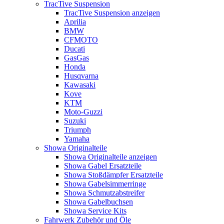
TracTive Suspension
TracTive Suspension anzeigen
Aprilia
BMW
CFMOTO
Ducati
GasGas
Honda
Husqvarna
Kawasaki
Kove
KTM
Moto-Guzzi
Suzuki
Triumph
Yamaha
Showa Originalteile
Showa Originalteile anzeigen
Showa Gabel Ersatzteile
Showa Stoßdämpfer Ersatzteile
Showa Gabelsimmerringe
Showa Schmutzabstreifer
Showa Gabelbuchsen
Showa Service Kits
Fahrwerk Zubehör und Öle