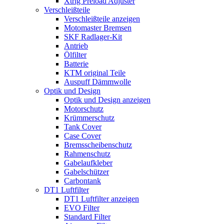
Xtrig Preload Adjuster
Verschleißteile
Verschleißteile anzeigen
Motomaster Bremsen
SKF Radlager-Kit
Antrieb
Ölfilter
Batterie
KTM original Teile
Auspuff Dämmwolle
Optik und Design
Optik und Design anzeigen
Motorschutz
Krümmerschutz
Tank Cover
Case Cover
Bremsscheibenschutz
Rahmenschutz
Gabelaufkleber
Gabelschützer
Carbontank
DT1 Luftfilter
DT1 Luftfilter anzeigen
EVO Filter
Standard Filter