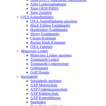
Xtrig Lenkeraufnahmen
Xtrig OEM PHDS
Xtrig Zubehör
OXA Auspuffanlagen
OXA Auspuffanlagen anzeigen
Black Edition Enddämpfer
Hardenduro Enddämpfer
Shorty Enddämpfer
Chrom Krümmer
Racing finish Krümmer
OXA Zubehör
Motocross Lenker
Motocross Lenker anzeigen
Tommaselli Lenker
Tommaselli Lenkerpolster
Griffgummi
Griff Donuts
Spezialteile
Spezialteile anzeigen
AXP Motorschutz
AXP Umlenkungsschutz
AXP Kühlerschutz
AXP Kettenführung
Starthilfen