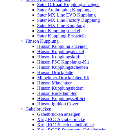
Suter Offroad Kupplung anzeigen
Suter Antihopping Kupplung
Suter MX Line EVO Kupplung
Suter MX Line Factory Kupplung
Suter MX Line Kupplung
Suter Kupplungsdeckel
Suter Kupplung Ersatzteile
Hinson Kupplung
Hinson Kupplung anzeigen
Hinson Kupplungsdeckel
Hinson Kupplungskorb
Hinson FSC Kupplungs-Kit
Hinson Kupplungsscheiben
Hinson Druckplatte
Mitnehmer-Druckplatten Kit
Hinson Mitnehmer
Hinson Kupplungsfedern
Hinson Ruckdämpfer
Hinson Kupplungsseil-Set
Hinson Ignition Cover
Gabelbrücken
Gabelbrücken anzeigen
Xtrig ROCS Gabelbrücke
Xtrig ROCS tech Gabelbrücke
Xtrig ROCS Supermoto Gabelbrücke