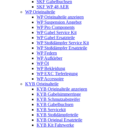
SKF Gabelbuchsen
SKF WP 48 AER
WP Originalteile
WP Originalteile anzeigen
WP Suspension Angebot
WP Pro Components
WP Gabel Service Kit
WP Gabel Ersatzteile
WP Stoßdämpfer Service Kit
WP Stoßdämpfer Ersatzteile
WP Federn
WP Aufkleber
WP Öl
WP Bekleidung
WP EXC Tieferlegung
WP Accessoire
KYB Originalteile
KYB Originalteile anzeigen
KYB Gabelsimmerringe
KYB Schmutzabstreifer
KYB Gabelbuchsen
KYB Servicekit
KYB Stoßdämpferteile
KYB Original Ersatzteile
KYB Kit Fahrwerke