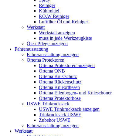
Reiniger
Kühlmittel
P.O.W Reiniger
Luftfilter Öl und Reiniger
Werkstatt
Werkstatt anzeigen
muss in jede Werkzeugkiste
Öle / Pflege anzeigen
Fahrerausstattung
Fahrerausstattung anzeigen
Ortema Protektoren
Ortema Protektoren anzeigen
Ortema ONB
Ortema Brustschutz
Ortema Rückenschutz
Ortema Knieorthesen
Ortema Ellenbogen- und Knieschoner
Ortema Protektorhose
USWE Trinkrucksack
USWE Trinkrucksack anzeigen
Trinkrucksack USWE
Zubehör USWE
Fahrerausstattung anzeigen
Werkstatt