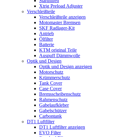
Starthilfen
Xtrig Preload Adjuster
Verschleißteile
Verschleißteile anzeigen
Motomaster Bremsen
SKF Radlager-Kit
Antrieb
Ölfilter
Batterie
KTM original Teile
Auspuff Dämmwolle
Optik und Design
Optik und Design anzeigen
Motorschutz
Krümmerschutz
Tank Cover
Case Cover
Bremsscheibenschutz
Rahmenschutz
Gabelaufkleber
Gabelschützer
Carbontank
DT1 Luftfilter
DT1 Luftfilter anzeigen
EVO Filter