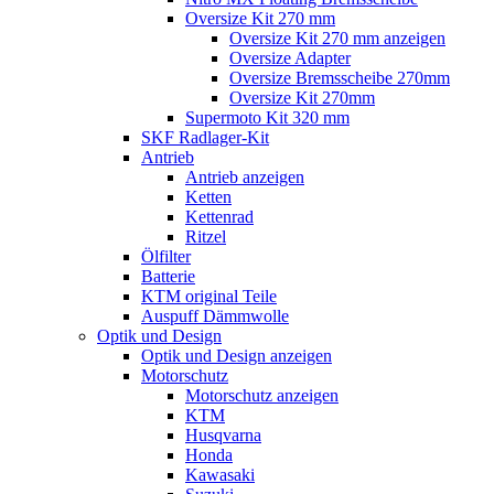
Oversize Kit 270 mm
Oversize Kit 270 mm anzeigen
Oversize Adapter
Oversize Bremsscheibe 270mm
Oversize Kit 270mm
Supermoto Kit 320 mm
SKF Radlager-Kit
Antrieb
Antrieb anzeigen
Ketten
Kettenrad
Ritzel
Ölfilter
Batterie
KTM original Teile
Auspuff Dämmwolle
Optik und Design
Optik und Design anzeigen
Motorschutz
Motorschutz anzeigen
KTM
Husqvarna
Honda
Kawasaki