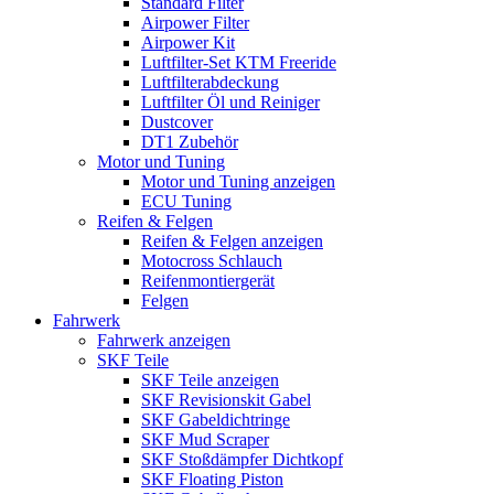
Standard Filter
Airpower Filter
Airpower Kit
Luftfilter-Set KTM Freeride
Luftfilterabdeckung
Luftfilter Öl und Reiniger
Dustcover
DT1 Zubehör
Motor und Tuning
Motor und Tuning anzeigen
ECU Tuning
Reifen & Felgen
Reifen & Felgen anzeigen
Motocross Schlauch
Reifenmontiergerät
Felgen
Fahrwerk
Fahrwerk anzeigen
SKF Teile
SKF Teile anzeigen
SKF Revisionskit Gabel
SKF Gabeldichtringe
SKF Mud Scraper
SKF Stoßdämpfer Dichtkopf
SKF Floating Piston