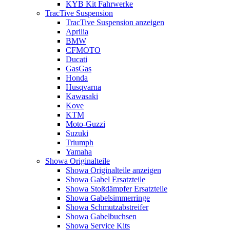
KYB Kit Fahrwerke
TracTive Suspension
TracTive Suspension anzeigen
Aprilia
BMW
CFMOTO
Ducati
GasGas
Honda
Husqvarna
Kawasaki
Kove
KTM
Moto-Guzzi
Suzuki
Triumph
Yamaha
Showa Originalteile
Showa Originalteile anzeigen
Showa Gabel Ersatzteile
Showa Stoßdämpfer Ersatzteile
Showa Gabelsimmerringe
Showa Schmutzabstreifer
Showa Gabelbuchsen
Showa Service Kits