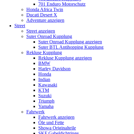
701 Enduro Motorschutz
Honda Africa Twin
Ducati Desert X
Adventure anzeigen
Street
Street anzeigen
Suter Onroad Kupplung
Suter Onroad Kupplung anzeigen
Suter BTL Antihopping Kupplung
Rekluse Kupplung
Rekluse Kupplung anzeigen
BMW
Harley Davidson
Honda
Indian
Kawasaki
KTM
Suzuki
Triumph
Yamaha
Fahrwerk
Fahrwerk anzeigen
Öle und Fette
Showa Originalteile
SKF Gabeldichtringe