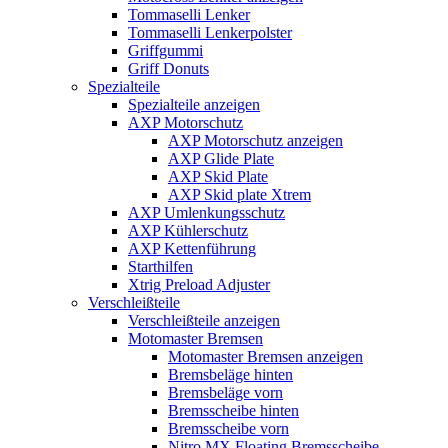
Tommaselli Lenker
Tommaselli Lenkerpolster
Griffgummi
Griff Donuts
Spezialteile
Spezialteile anzeigen
AXP Motorschutz
AXP Motorschutz anzeigen
AXP Glide Plate
AXP Skid Plate
AXP Skid plate Xtrem
AXP Umlenkungsschutz
AXP Kühlerschutz
AXP Kettenführung
Starthilfen
Xtrig Preload Adjuster
Verschleißteile
Verschleißteile anzeigen
Motomaster Bremsen
Motomaster Bremsen anzeigen
Bremsbeläge hinten
Bremsbeläge vorn
Bremsscheibe hinten
Bremsscheibe vorn
Nitro MX Floating Bremsscheibe