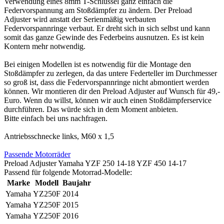
Verwendung eines 8mm T-Schlüssel ganz einfach die
Federvorspannung am Stoßdämpfer zu ändern. Der Preload
Adjuster wird anstatt der Serienmäßig verbauten
Federvorspannringe verbaut. Er dreht sich in sich selbst und kann
somit das ganze Gewinde des Federbeins ausnutzen. Es ist kein
Kontern mehr notwendig.
Bei einigen Modellen ist es notwendig für die Montage den
Stoßdämpfer zu zerlegen, da das untere Federteller im Durchmesser
so groß ist, dass die Federvorspannringe nicht abmontiert werden
können. Wir montieren dir den Preload Adjuster auf Wunsch für 49,-
Euro. Wenn du willst, können wir auch einen Stoßdämpferservice
durchführen. Das würde sich in dem Moment anbieten.
Bitte einfach bei uns nachfragen.
Antriebsschnecke links, M60 x 1,5
Passende Motorräder
Preload Adjuster Yamaha YZF 250 14-18 YZF 450 14-17
Passend für folgende Motorrad-Modelle:
Marke
Modell
Baujahr
Yamaha
YZ250F
2014
Yamaha
YZ250F
2015
Yamaha
YZ250F
2016