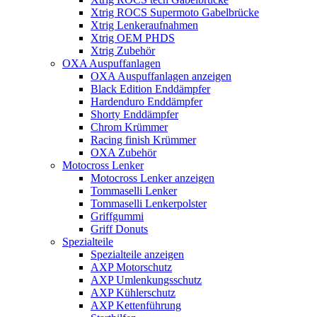
Xtrig ROCS Supermoto Gabelbrücke
Xtrig Lenkeraufnahmen
Xtrig OEM PHDS
Xtrig Zubehör
OXA Auspuffanlagen
OXA Auspuffanlagen anzeigen
Black Edition Enddämpfer
Hardenduro Enddämpfer
Shorty Enddämpfer
Chrom Krümmer
Racing finish Krümmer
OXA Zubehör
Motocross Lenker
Motocross Lenker anzeigen
Tommaselli Lenker
Tommaselli Lenkerpolster
Griffgummi
Griff Donuts
Spezialteile
Spezialteile anzeigen
AXP Motorschutz
AXP Umlenkungsschutz
AXP Kühlerschutz
AXP Kettenführung