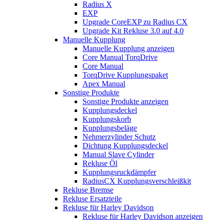
Radius X
EXP
Upgrade CoreEXP zu Radius CX
Upgrade Kit Rekluse 3.0 auf 4.0
Manuelle Kupplung
Manuelle Kupplung anzeigen
Core Manual TorqDrive
Core Manual
TorqDrive Kupplungspaket
Apex Manual
Sonstige Produkte
Sonstige Produkte anzeigen
Kupplungsdeckel
Kupplungskorb
Kupplungsbeläge
Nehmerzylinder Schutz
Dichtung Kupplungsdeckel
Manual Slave Cylinder
Rekluse Öl
Kupplungsruckdämpfer
RadiusCX Kupplungsverschleißkit
Rekluse Bremse
Rekluse Ersatzteile
Rekluse für Harley Davidson
Rekluse für Harley Davidson anzeigen