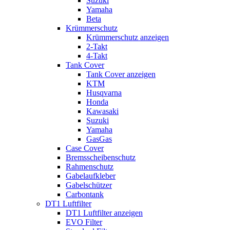
Suzuki
Yamaha
Beta
Krümmerschutz
Krümmerschutz anzeigen
2-Takt
4-Takt
Tank Cover
Tank Cover anzeigen
KTM
Husqvarna
Honda
Kawasaki
Suzuki
Yamaha
GasGas
Case Cover
Bremsscheibenschutz
Rahmenschutz
Gabelaufkleber
Gabelschützer
Carbontank
DT1 Luftfilter
DT1 Luftfilter anzeigen
EVO Filter