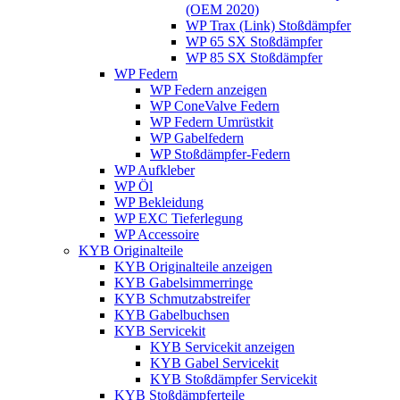
(OEM 2020)
WP Trax (Link) Stoßdämpfer
WP 65 SX Stoßdämpfer
WP 85 SX Stoßdämpfer
WP Federn
WP Federn anzeigen
WP ConeValve Federn
WP Federn Umrüstkit
WP Gabelfedern
WP Stoßdämpfer-Federn
WP Aufkleber
WP Öl
WP Bekleidung
WP EXC Tieferlegung
WP Accessoire
KYB Originalteile
KYB Originalteile anzeigen
KYB Gabelsimmerringe
KYB Schmutzabstreifer
KYB Gabelbuchsen
KYB Servicekit
KYB Servicekit anzeigen
KYB Gabel Servicekit
KYB Stoßdämpfer Servicekit
KYB Stoßdämpferteile