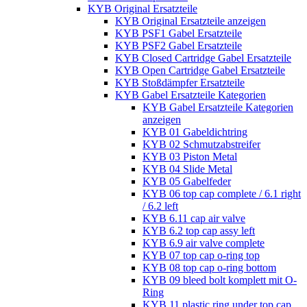
KYB Original Ersatzteile
KYB Original Ersatzteile anzeigen
KYB PSF1 Gabel Ersatzteile
KYB PSF2 Gabel Ersatzteile
KYB Closed Cartridge Gabel Ersatzteile
KYB Open Cartridge Gabel Ersatzteile
KYB Stoßdämpfer Ersatzteile
KYB Gabel Ersatzteile Kategorien
KYB Gabel Ersatzteile Kategorien
anzeigen
KYB 01 Gabeldichtring
KYB 02 Schmutzabstreifer
KYB 03 Piston Metal
KYB 04 Slide Metal
KYB 05 Gabelfeder
KYB 06 top cap complete / 6.1 right
/ 6.2 left
KYB 6.11 cap air valve
KYB 6.2 top cap assy left
KYB 6.9 air valve complete
KYB 07 top cap o-ring top
KYB 08 top cap o-ring bottom
KYB 09 bleed bolt komplett mit O-
Ring
KYB 11 plastic ring under top cap