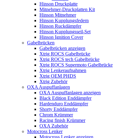
Hinson Druckplatte
Mitnehmer-Druckplatten Kit
Hinson Mitnehmer
Hinson Kupplungsfedern
Hinson Ruckdämpfer
Hinson Kupplungsseil-Set
Hinson Ignition Cover
Gabelbrücken
Gabelbrücken anzeigen
Xtrig ROCS Gabelbrücke
Xtrig ROCS tech Gabelbrücke
Xtrig ROCS Supermoto Gabelbrücke
Xtrig Lenkeraufnahmen
Xtrig OEM PHDS
Xtrig Zubehör
OXA Auspuffanlagen
OXA Auspuffanlagen anzeigen
Black Edition Enddämpfer
Hardenduro Enddämpfer
Shorty Enddämpfer
Chrom Krümmer
Racing finish Krümmer
OXA Zubehör
Motocross Lenker
Motocross Lenker anzeigen