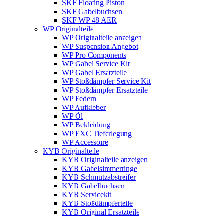
SKF Floating Piston
SKF Gabelbuchsen
SKF WP 48 AER
WP Originalteile
WP Originalteile anzeigen
WP Suspension Angebot
WP Pro Components
WP Gabel Service Kit
WP Gabel Ersatzteile
WP Stoßdämpfer Service Kit
WP Stoßdämpfer Ersatzteile
WP Federn
WP Aufkleber
WP Öl
WP Bekleidung
WP EXC Tieferlegung
WP Accessoire
KYB Originalteile
KYB Originalteile anzeigen
KYB Gabelsimmerringe
KYB Schmutzabstreifer
KYB Gabelbuchsen
KYB Servicekit
KYB Stoßdämpferteile
KYB Original Ersatzteile