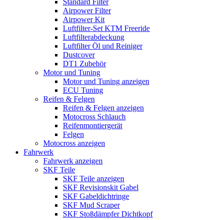
Standard Filter
Airpower Filter
Airpower Kit
Luftfilter-Set KTM Freeride
Luftfilterabdeckung
Luftfilter Öl und Reiniger
Dustcover
DT1 Zubehör
Motor und Tuning
Motor und Tuning anzeigen
ECU Tuning
Reifen & Felgen
Reifen & Felgen anzeigen
Motocross Schlauch
Reifenmontiergerät
Felgen
Motocross anzeigen
Fahrwerk
Fahrwerk anzeigen
SKF Teile
SKF Teile anzeigen
SKF Revisionskit Gabel
SKF Gabeldichtringe
SKF Mud Scraper
SKF Stoßdämpfer Dichtkopf