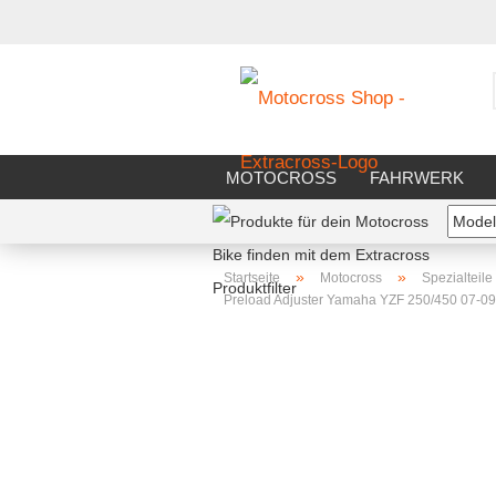
MOTOCROSS
FAHRWERK
FAHRERAUSSTATTUNG
WERK
»
»
Startseite
Motocross
Spezialteile
Preload Adjuster Yamaha YZF 250/450 07-09 