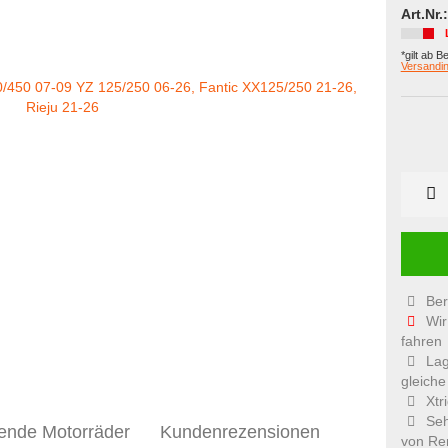
Art.Nr.:
*gilt ab B
Versandin
Ber
Wir
fahren
Lag
gleiche
Xtr
Seh
ende Motorräder
Kundenrezensionen
von Re