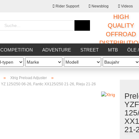
Rider Support
Newsblog
Videos
HIGH
Sprache auswählen
QUALITY
OFFROAD
DISTRIBUTI
Lieferland
COMPETITION
ADVENTURE
STREET
MTB
ÖLE 
STATT
SONSTIGES
»
»
Xtrig Preload Adjuster
YZ 125/250 06-26, Fantic XX125/250 21-26, Rieju 21-26
Pre
Konto erstellen
YZF
Passwort vergessen
125/
XX1
21-