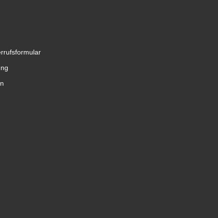
rrufsformular
ung
en