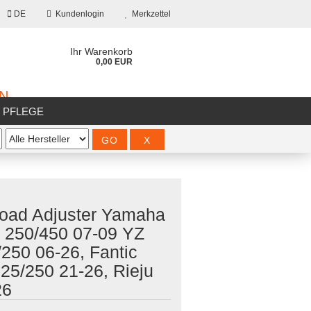
DE
Kundenlogin
Merkzettel
Ihr Warenkorb
0,00 EUR
ON
/ PFLEGE
%SALE%
load Adjuster Yamaha
 250/450 07-09 YZ
?
250 06-26, Fantic
25/250 21-26, Rieju
26