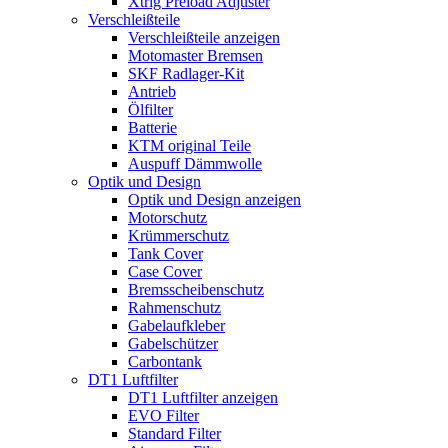
Xtrig Preload Adjuster
Verschleißteile
Verschleißteile anzeigen
Motomaster Bremsen
SKF Radlager-Kit
Antrieb
Ölfilter
Batterie
KTM original Teile
Auspuff Dämmwolle
Optik und Design
Optik und Design anzeigen
Motorschutz
Krümmerschutz
Tank Cover
Case Cover
Bremsscheibenschutz
Rahmenschutz
Gabelaufkleber
Gabelschützer
Carbontank
DT1 Luftfilter
DT1 Luftfilter anzeigen
EVO Filter
Standard Filter