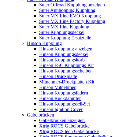
Suter Offroad Kupplung anzeigen
Suter Antihopping Kupplung
Suter MX Line EVO Kupplung
Suter MX Line Factory Kupplung
Suter MX Line Kupplung
Suter Kupplungsdeckel
Suter Kupplung Ersatzteile
Hinson Kupplung
Hinson Kupplung anzeigen
Hinson Kupplungsdeckel
Hinson Kupplungskorb
Hinson FSC Kupplungs-Kit
Hinson Kupplungsscheiben
Hinson Druckplatte
Mitnehmer-Druckplatten Kit
Hinson Mitnehmer
Hinson Kupplungsfedern
Hinson Ruckdämpfer
Hinson Kupplungsseil-Set
Hinson Ignition Cover
Gabelbrücken
Gabelbrücken anzeigen
Xtrig ROCS Gabelbrücke
Xtrig ROCS tech Gabelbrücke
Xtrig ROCS Supermoto Gabelbrücke