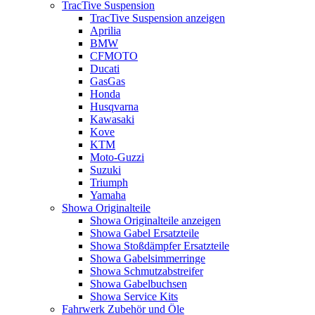
TracTive Suspension
TracTive Suspension anzeigen
Aprilia
BMW
CFMOTO
Ducati
GasGas
Honda
Husqvarna
Kawasaki
Kove
KTM
Moto-Guzzi
Suzuki
Triumph
Yamaha
Showa Originalteile
Showa Originalteile anzeigen
Showa Gabel Ersatzteile
Showa Stoßdämpfer Ersatzteile
Showa Gabelsimmerringe
Showa Schmutzabstreifer
Showa Gabelbuchsen
Showa Service Kits
Fahrwerk Zubehör und Öle