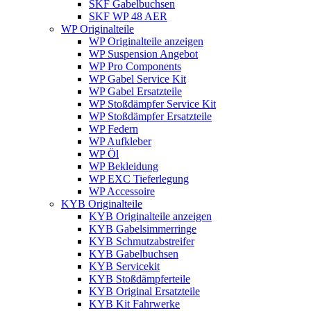
SKF Gabelbuchsen
SKF WP 48 AER
WP Originalteile
WP Originalteile anzeigen
WP Suspension Angebot
WP Pro Components
WP Gabel Service Kit
WP Gabel Ersatzteile
WP Stoßdämpfer Service Kit
WP Stoßdämpfer Ersatzteile
WP Federn
WP Aufkleber
WP Öl
WP Bekleidung
WP EXC Tieferlegung
WP Accessoire
KYB Originalteile
KYB Originalteile anzeigen
KYB Gabelsimmerringe
KYB Schmutzabstreifer
KYB Gabelbuchsen
KYB Servicekit
KYB Stoßdämpferteile
KYB Original Ersatzteile
KYB Kit Fahrwerke