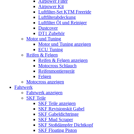
Airpower Filter
Airpower Kit
Luftfilter-Set KTM Freeride
Luftfilterabdeckung
Luftfilter Öl und Reiniger
Dustcover
DT1 Zubehör
Motor und Tuning
Motor und Tuning anzeigen
ECU Tuning
Reifen & Felgen
Reifen & Felgen anzeigen
Motocross Schlauch
Reifenmontiergerät
Felgen
Motocross anzeigen
Fahrwerk
Fahrwerk anzeigen
SKF Teile
SKF Teile anzeigen
SKF Revisionskit Gabel
SKF Gabeldichtringe
SKF Mud Scraper
SKF Stoßdämpfer Dichtkopf
SKF Floating Piston