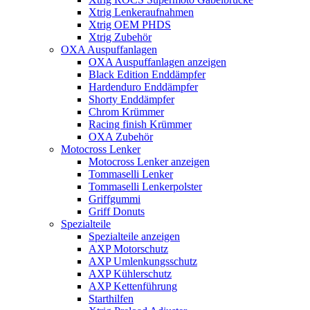
Xtrig Lenkeraufnahmen
Xtrig OEM PHDS
Xtrig Zubehör
OXA Auspuffanlagen
OXA Auspuffanlagen anzeigen
Black Edition Enddämpfer
Hardenduro Enddämpfer
Shorty Enddämpfer
Chrom Krümmer
Racing finish Krümmer
OXA Zubehör
Motocross Lenker
Motocross Lenker anzeigen
Tommaselli Lenker
Tommaselli Lenkerpolster
Griffgummi
Griff Donuts
Spezialteile
Spezialteile anzeigen
AXP Motorschutz
AXP Umlenkungsschutz
AXP Kühlerschutz
AXP Kettenführung
Starthilfen