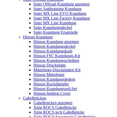
Suter Offroad Kupplung anzeigen
Suter Antihopping Kupplung
Suter MX Line EVO Kupplung
Suter MX Line Factory Kupplung
Suter MX Line Kupplung
Suter Kupplungsdeckel
Suter Kupplung Ersatzteile
Hinson Kupplung
Hinson Kupplung anzeigen
Hinson Kupplungsdeckel
Hinson Kupplungskorb
Hinson FSC Kupplungs-Kit
Hinson Kupplungsscheiben
Hinson Druckplatte
Mitnehmer-Druckplatten Kit
Hinson Mitnehmer
Hinson Kupplungsfedern
Hinson Ruckdämpfer
Hinson Kupplungsseil-Set
Hinson Ignition Cover
Gabelbrücken
Gabelbrücken anzeigen
Xtrig ROCS Gabelbrücke
Xtrig ROCS tech Gabelbrücke
Xtrig ROCS Supermoto Gabelbrücke