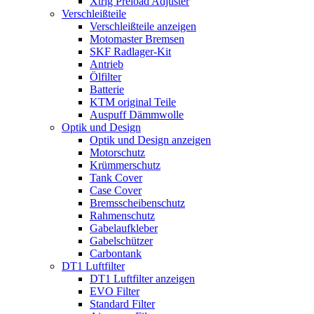
Xtrig Preload Adjuster
Verschleißteile
Verschleißteile anzeigen
Motomaster Bremsen
SKF Radlager-Kit
Antrieb
Ölfilter
Batterie
KTM original Teile
Auspuff Dämmwolle
Optik und Design
Optik und Design anzeigen
Motorschutz
Krümmerschutz
Tank Cover
Case Cover
Bremsscheibenschutz
Rahmenschutz
Gabelaufkleber
Gabelschützer
Carbontank
DT1 Luftfilter
DT1 Luftfilter anzeigen
EVO Filter
Standard Filter