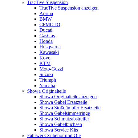
TracTive Suspension
TracTive Suspension anzeigen
Aprilia
BMW
CFMOTO
Ducati
GasGas
Honda
Husqvarna
Kawasaki
Kove
KTM
Moto-Guzzi
Suzuki
Triumph
Yamaha
Showa Originalteile
Showa Originalteile anzeigen
Showa Gabel Ersatzteile
Showa Stoßdämpfer Ersatzteile
Showa Gabelsimmerringe
Showa Schmutzabstreifer
Showa Gabelbuchsen
Showa Service Kits
Fahrwerk Zubehör und Öle