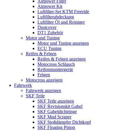
Airpower Filter
Airpower Kit
Luftfilter-Set KTM Freeride
Luftfilterabdeckung
Luftfilter Öl und Reiniger
Dustcover
DT1 Zubehör
Motor und Tuning
Motor und Tuning anzeigen
ECU Tuning
Reifen & Felgen
Reifen & Felgen anzeigen
Motocross Schlauch
Reifenmontiergerät
Felgen
Motocross anzeigen
Fahrwerk
Fahrwerk anzeigen
SKF Teile
SKF Teile anzeigen
SKF Revisionskit Gabel
SKF Gabeldichtringe
SKF Mud Scraper
SKF Stoßdämpfer Dichtkopf
SKF Floating Piston