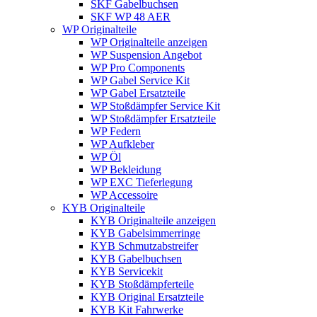
SKF Gabelbuchsen
SKF WP 48 AER
WP Originalteile
WP Originalteile anzeigen
WP Suspension Angebot
WP Pro Components
WP Gabel Service Kit
WP Gabel Ersatzteile
WP Stoßdämpfer Service Kit
WP Stoßdämpfer Ersatzteile
WP Federn
WP Aufkleber
WP Öl
WP Bekleidung
WP EXC Tieferlegung
WP Accessoire
KYB Originalteile
KYB Originalteile anzeigen
KYB Gabelsimmerringe
KYB Schmutzabstreifer
KYB Gabelbuchsen
KYB Servicekit
KYB Stoßdämpferteile
KYB Original Ersatzteile
KYB Kit Fahrwerke