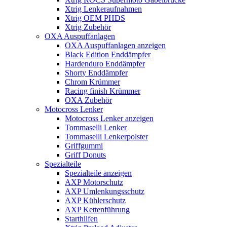
Xtrig Lenkeraufnahmen
Xtrig OEM PHDS
Xtrig Zubehör
OXA Auspuffanlagen
OXA Auspuffanlagen anzeigen
Black Edition Enddämpfer
Hardenduro Enddämpfer
Shorty Enddämpfer
Chrom Krümmer
Racing finish Krümmer
OXA Zubehör
Motocross Lenker
Motocross Lenker anzeigen
Tommaselli Lenker
Tommaselli Lenkerpolster
Griffgummi
Griff Donuts
Spezialteile
Spezialteile anzeigen
AXP Motorschutz
AXP Umlenkungsschutz
AXP Kühlerschutz
AXP Kettenführung
Starthilfen