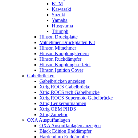
KTM
Kawasaki
Suzuki
Yamaha
Husqvarna
Triumph
Hinson Druckplatte
Mitnehmer-Druckplatten Kit
Hinson Mitnehmer
Hinson Kupplungsfedern
Hinson Ruckdämpfer
Hinson Kupplungsseil-Set
Hinson Ignition Cover
Gabelbrücken
Gabelbrücken anzeigen
Xtrig ROCS Gabelbrücke
Xtrig ROCS tech Gabelbrücke
Xtrig ROCS Supermoto Gabelbrücke
Xtrig Lenkeraufnahmen
Xtrig OEM PHDS
Xtrig Zubehör
OXA Auspuffanlagen
OXA Auspuffanlagen anzeigen
Black Edition Enddämpfer
Hardenduro Enddämpfer