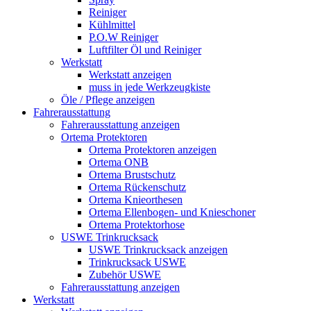
Reiniger
Kühlmittel
P.O.W Reiniger
Luftfilter Öl und Reiniger
Werkstatt
Werkstatt anzeigen
muss in jede Werkzeugkiste
Öle / Pflege anzeigen
Fahrerausstattung
Fahrerausstattung anzeigen
Ortema Protektoren
Ortema Protektoren anzeigen
Ortema ONB
Ortema Brustschutz
Ortema Rückenschutz
Ortema Knieorthesen
Ortema Ellenbogen- und Knieschoner
Ortema Protektorhose
USWE Trinkrucksack
USWE Trinkrucksack anzeigen
Trinkrucksack USWE
Zubehör USWE
Fahrerausstattung anzeigen
Werkstatt