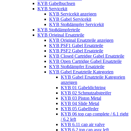
KYB Gabelbuchsen
KYB Servicekit
KYB Servicekit anzeigen
KYB Gabel Servicekit
KYB Stoßdämpfer Servicekit
KYB Stoßdämpferteile
KYB Original Ersatzteile
KYB Original Ersatzteile anzeigen
KYB PSF1 Gabel Ersatzteile
KYB PSF2 Gabel Ersatzteile
KYB Closed Cartridge Gabel Ersatzteile
KYB Open Cartridge Gabel Ersatzteile
KYB Stoßdämpfer Ersatzteile
KYB Gabel Ersatzteile Kategorien
KYB Gabel Ersatzteile Kategorien
anzeigen
KYB 01 Gabeldichtring
KYB 02 Schmutzabstreifer
KYB 03 Piston Metal
KYB 04 Slide Metal
KYB 05 Gabelfeder
KYB 06 top cap complete / 6.1 right
/ 6.2 left
KYB 6.11 cap air valve
KYB 6.2 top cap assy left