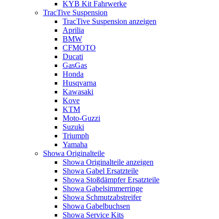
KYB Kit Fahrwerke
TracTive Suspension
TracTive Suspension anzeigen
Aprilia
BMW
CFMOTO
Ducati
GasGas
Honda
Husqvarna
Kawasaki
Kove
KTM
Moto-Guzzi
Suzuki
Triumph
Yamaha
Showa Originalteile
Showa Originalteile anzeigen
Showa Gabel Ersatzteile
Showa Stoßdämpfer Ersatzteile
Showa Gabelsimmerringe
Showa Schmutzabstreifer
Showa Gabelbuchsen
Showa Service Kits