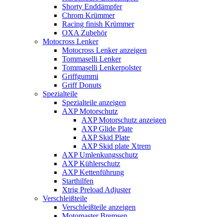
Shorty Enddämpfer
Chrom Krümmer
Racing finish Krümmer
OXA Zubehör
Motocross Lenker
Motocross Lenker anzeigen
Tommaselli Lenker
Tommaselli Lenkerpolster
Griffgummi
Griff Donuts
Spezialteile
Spezialteile anzeigen
AXP Motorschutz
AXP Motorschutz anzeigen
AXP Glide Plate
AXP Skid Plate
AXP Skid plate Xtrem
AXP Umlenkungsschutz
AXP Kühlerschutz
AXP Kettenführung
Starthilfen
Xtrig Preload Adjuster
Verschleißteile
Verschleißteile anzeigen
Motomaster Bremsen