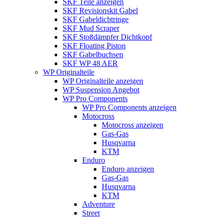
SKF Teile anzeigen
SKF Revisionskit Gabel
SKF Gabeldichtringe
SKF Mud Scraper
SKF Stoßdämpfer Dichtkopf
SKF Floating Piston
SKF Gabelbuchsen
SKF WP 48 AER
WP Originalteile
WP Originalteile anzeigen
WP Suspension Angebot
WP Pro Components
WP Pro Components anzeigen
Motocross
Motocross anzeigen
Gas-Gas
Husqvarna
KTM
Enduro
Enduro anzeigen
Gas-Gas
Husqvarna
KTM
Adventure
Street