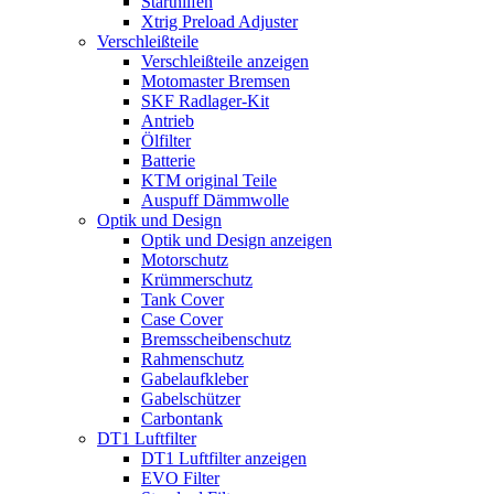
Starthilfen
Xtrig Preload Adjuster
Verschleißteile
Verschleißteile anzeigen
Motomaster Bremsen
SKF Radlager-Kit
Antrieb
Ölfilter
Batterie
KTM original Teile
Auspuff Dämmwolle
Optik und Design
Optik und Design anzeigen
Motorschutz
Krümmerschutz
Tank Cover
Case Cover
Bremsscheibenschutz
Rahmenschutz
Gabelaufkleber
Gabelschützer
Carbontank
DT1 Luftfilter
DT1 Luftfilter anzeigen
EVO Filter