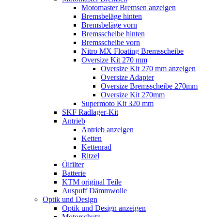
Motomaster Bremsen anzeigen
Bremsbeläge hinten
Bremsbeläge vorn
Bremsscheibe hinten
Bremsscheibe vorn
Nitro MX Floating Bremsscheibe
Oversize Kit 270 mm
Oversize Kit 270 mm anzeigen
Oversize Adapter
Oversize Bremsscheibe 270mm
Oversize Kit 270mm
Supermoto Kit 320 mm
SKF Radlager-Kit
Antrieb
Antrieb anzeigen
Ketten
Kettenrad
Ritzel
Ölfilter
Batterie
KTM original Teile
Auspuff Dämmwolle
Optik und Design
Optik und Design anzeigen
Motorschutz