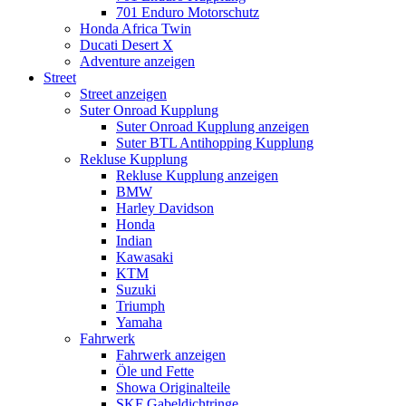
701 Enduro Motorschutz
Honda Africa Twin
Ducati Desert X
Adventure anzeigen
Street
Street anzeigen
Suter Onroad Kupplung
Suter Onroad Kupplung anzeigen
Suter BTL Antihopping Kupplung
Rekluse Kupplung
Rekluse Kupplung anzeigen
BMW
Harley Davidson
Honda
Indian
Kawasaki
KTM
Suzuki
Triumph
Yamaha
Fahrwerk
Fahrwerk anzeigen
Öle und Fette
Showa Originalteile
SKF Gabeldichtringe