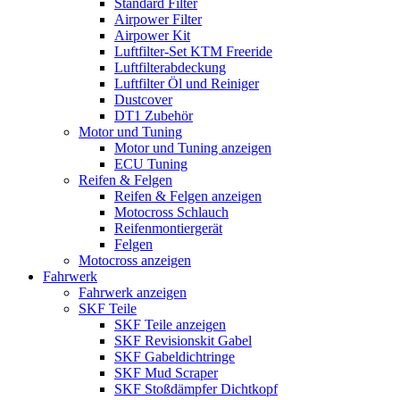
Standard Filter
Airpower Filter
Airpower Kit
Luftfilter-Set KTM Freeride
Luftfilterabdeckung
Luftfilter Öl und Reiniger
Dustcover
DT1 Zubehör
Motor und Tuning
Motor und Tuning anzeigen
ECU Tuning
Reifen & Felgen
Reifen & Felgen anzeigen
Motocross Schlauch
Reifenmontiergerät
Felgen
Motocross anzeigen
Fahrwerk
Fahrwerk anzeigen
SKF Teile
SKF Teile anzeigen
SKF Revisionskit Gabel
SKF Gabeldichtringe
SKF Mud Scraper
SKF Stoßdämpfer Dichtkopf