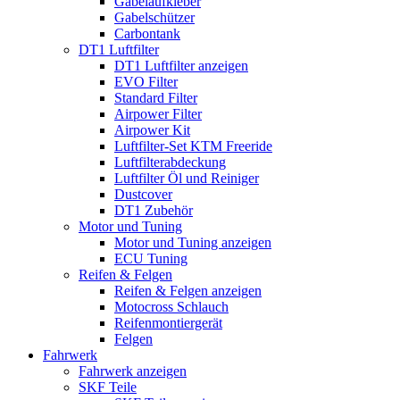
Gabelaufkleber
Gabelschützer
Carbontank
DT1 Luftfilter
DT1 Luftfilter anzeigen
EVO Filter
Standard Filter
Airpower Filter
Airpower Kit
Luftfilter-Set KTM Freeride
Luftfilterabdeckung
Luftfilter Öl und Reiniger
Dustcover
DT1 Zubehör
Motor und Tuning
Motor und Tuning anzeigen
ECU Tuning
Reifen & Felgen
Reifen & Felgen anzeigen
Motocross Schlauch
Reifenmontiergerät
Felgen
Fahrwerk
Fahrwerk anzeigen
SKF Teile