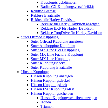
Kupplungsruckdämpfer
RadiusCX Kupplungsverschleißkit
Rekluse Bremse
Rekluse Ersatzteile
Rekluse für Harley Davidson
Rekluse für Harley Davidson anzeigen
Rekluse EXP für Harley-Davidson
Rekluse TorqDrive für Harley-Davidson
Suter Offroad Kupplung
Suter Offroad Kupplung anzeigen
Suter Antihopping Kupplung
Suter MX Line EVO Kupplung
Suter MX Line Factory Kupplung
Suter MX Line Kupplung
Suter Kupplungsdeckel
Suter Kupplung Ersatzteile
Hinson Kupplung
Hinson Kupplung anzeigen
Hinson Kupplungsdeckel
Hinson Kupplungskorb
Hinson FSC Kupplungs-Kit
Hinson Kupplungsscheiben
Hinson Kupplungsscheiben anzeigen
Honda
Triumph