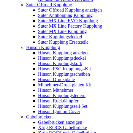
Suter Offroad Kupplung
Suter Offroad Kupplung anzeigen
Suter Antihopping Kupplung
Suter MX Line EVO Kupplung
Suter MX Line Factory Kupplung
Suter MX Line Kupplung
Suter Kupplungsdeckel
Suter Kupplung Ersatzteile
Hinson Kupplung
Hinson Kupplung anzeigen
Hinson Kupplungsdeckel
Hinson Kupplungskorb
Hinson FSC Kupplungs-Kit
Hinson Kupplungsscheiben
Hinson Druckplatte
Mitnehmer-Druckplatten Kit
Hinson Mitnehmer
Hinson Kupplungsfedern
Hinson Ruckdämpfer
Hinson Kupplungsseil-Set
Hinson Ignition Cover
Gabelbrücken
Gabelbrücken anzeigen
Xtrig ROCS Gabelbrücke
Xtrig ROCS tech Gabelbrücke