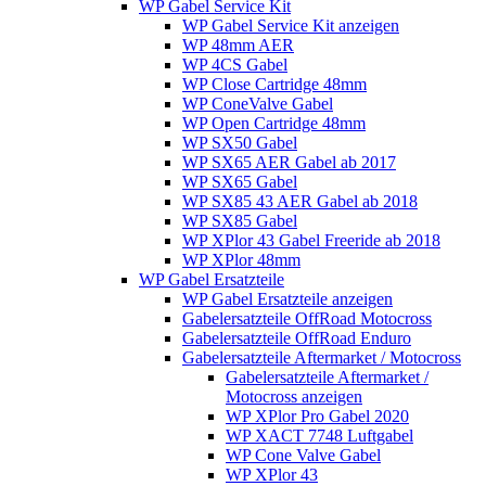
WP Gabel Service Kit
WP Gabel Service Kit anzeigen
WP 48mm AER
WP 4CS Gabel
WP Close Cartridge 48mm
WP ConeValve Gabel
WP Open Cartridge 48mm
WP SX50 Gabel
WP SX65 AER Gabel ab 2017
WP SX65 Gabel
WP SX85 43 AER Gabel ab 2018
WP SX85 Gabel
WP XPlor 43 Gabel Freeride ab 2018
WP XPlor 48mm
WP Gabel Ersatzteile
WP Gabel Ersatzteile anzeigen
Gabelersatzteile OffRoad Motocross
Gabelersatzteile OffRoad Enduro
Gabelersatzteile Aftermarket / Motocross
Gabelersatzteile Aftermarket /
Motocross anzeigen
WP XPlor Pro Gabel 2020
WP XACT 7748 Luftgabel
WP Cone Valve Gabel
WP XPlor 43