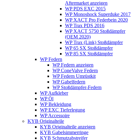
Aftermarket anzeigen
WP PDS EXC 2015
WP Monoshock Superduke 2017
WP XACT Pro Federbein 2020
WP Trax PDS 2016
WP XACT 5750 Stoßdämpfer
(OEM 2020)
WP Trax (Link) Stoßdämpfer
WP 65 SX Stoßdämpfer
WP 85 SX Stoßdämpfer
WP Federn
WP Federn anzeigen
WP ConeValve Federn
WP Federn Umrüstkit
WP Gabelfedern
WP Stoßdämpfer-Federn
WP Aufkleber
WP Öl
WP Bekleidung
WP EXC Tieferlegung
WP Accessoire
KYB Originalteile
KYB Originalteile anzeigen
KYB Gabelsimmerringe
KYB Schmutzabstreifer