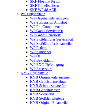
SKF Floating Piston
SKF Gabelbuchsen
SKF WP 48 AER
WP Originalteile
WP Originalteile anzeigen
WP Suspension Angebot
WP Pro Components
WP Gabel Service Kit
WP Gabel Ersatzteile
WP Stoßdämpfer Service Kit
WP Stoßdämpfer Ersatzteile
WP Federn
WP Aufkleber
WP Öl
WP Bekleidung
WP EXC Tieferlegung
WP Accessoire
KYB Originalteile
KYB Originalteile anzeigen
KYB Gabelsimmerringe
KYB Schmutzabstreifer
KYB Gabelbuchsen
KYB Servicekit
KYB Stoßdämpferteile
KYB Original Ersatzteile