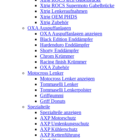
Xtrig ROCS Supermoto Gabelbrücke
Xtrig Lenkeraufnahmen
Xtrig OEM PHDS
Xtrig Zubehör
OXA Auspuffanlagen
OXA Auspuffanlagen anzeigen
Black Edition Enddämpfer
Hardenduro Enddämpfer
Shorty Enddämpfer
Chrom Krümmer
Racing finish Krümmer
OXA Zubehör
Motocross Lenker
Motocross Lenker anzeigen
Tommaselli Lenker
Tommaselli Lenkerpolster
Griffgummi
Griff Donuts
Spezialteile
Spezialteile anzeigen
AXP Motorschutz
AXP Umlenkungsschutz
AXP Kühlerschutz
AXP Kettenführung