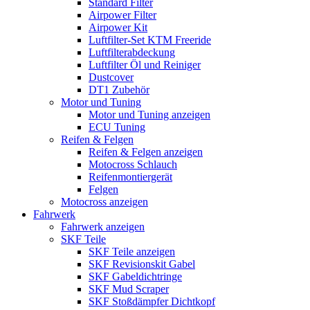
Standard Filter
Airpower Filter
Airpower Kit
Luftfilter-Set KTM Freeride
Luftfilterabdeckung
Luftfilter Öl und Reiniger
Dustcover
DT1 Zubehör
Motor und Tuning
Motor und Tuning anzeigen
ECU Tuning
Reifen & Felgen
Reifen & Felgen anzeigen
Motocross Schlauch
Reifenmontiergerät
Felgen
Motocross anzeigen
Fahrwerk
Fahrwerk anzeigen
SKF Teile
SKF Teile anzeigen
SKF Revisionskit Gabel
SKF Gabeldichtringe
SKF Mud Scraper
SKF Stoßdämpfer Dichtkopf