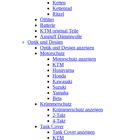
Ketten
Kettenrad
Ritzel
Ölfilter
Batterie
KTM original Teile
Auspuff Dämmwolle
Optik und Design
Optik und Design anzeigen
Motorschutz
Motorschutz anzeigen
KTM
Husqvarna
Honda
Kawasaki
Suzuki
Yamaha
Beta
Krümmerschutz
Krümmerschutz anzeigen
2-Takt
4-Takt
Tank Cover
Tank Cover anzeigen
KTM