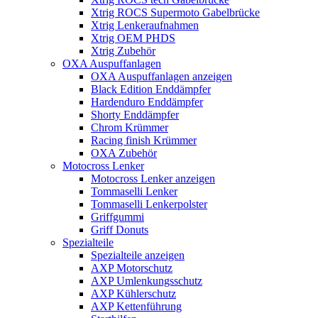
Xtrig ROCS Supermoto Gabelbrücke
Xtrig Lenkeraufnahmen
Xtrig OEM PHDS
Xtrig Zubehör
OXA Auspuffanlagen
OXA Auspuffanlagen anzeigen
Black Edition Enddämpfer
Hardenduro Enddämpfer
Shorty Enddämpfer
Chrom Krümmer
Racing finish Krümmer
OXA Zubehör
Motocross Lenker
Motocross Lenker anzeigen
Tommaselli Lenker
Tommaselli Lenkerpolster
Griffgummi
Griff Donuts
Spezialteile
Spezialteile anzeigen
AXP Motorschutz
AXP Umlenkungsschutz
AXP Kühlerschutz
AXP Kettenführung