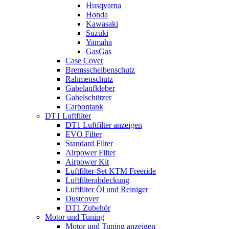
Husqvarna
Honda
Kawasaki
Suzuki
Yamaha
GasGas
Case Cover
Bremsscheibenschutz
Rahmenschutz
Gabelaufkleber
Gabelschützer
Carbontank
DT1 Luftfilter
DT1 Luftfilter anzeigen
EVO Filter
Standard Filter
Airpower Filter
Airpower Kit
Luftfilter-Set KTM Freeride
Luftfilterabdeckung
Luftfilter Öl und Reiniger
Dustcover
DT1 Zubehör
Motor und Tuning
Motor und Tuning anzeigen