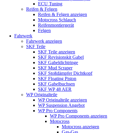
ECU Tuning
Reifen & Felgen
Reifen & Felgen anzeigen
Motocross Schlauch
Reifenmontiergerät
Felgen
Fahrwerk
Fahrwerk anzeigen
SKF Teile
SKF Teile anzeigen
SKF Revisionskit Gabel
SKF Gabeldichtringe
SKF Mud Scraper
SKF Stoßdämpfer Dichtkopf
SKF Floating Piston
SKF Gabelbuchsen
SKF WP 48 AER
WP Originalteile
WP Originalteile anzeigen
WP Suspension Angebot
WP Pro Components
WP Pro Components anzeigen
Motocross
Motocross anzeigen
Gas-Gas