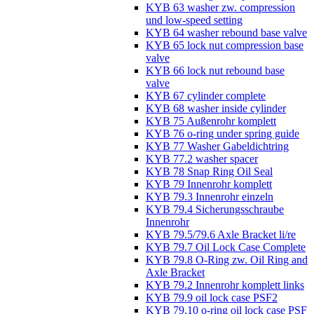
KYB 63 washer zw. compression
und low-speed setting
KYB 64 washer rebound base valve
KYB 65 lock nut compression base
valve
KYB 66 lock nut rebound base
valve
KYB 67 cylinder complete
KYB 68 washer inside cylinder
KYB 75 Außenrohr komplett
KYB 76 o-ring under spring guide
KYB 77 Washer Gabeldichtring
KYB 77.2 washer spacer
KYB 78 Snap Ring Oil Seal
KYB 79 Innenrohr komplett
KYB 79.3 Innenrohr einzeln
KYB 79.4 Sicherungsschraube
Innenrohr
KYB 79.5/79.6 Axle Bracket li/re
KYB 79.7 Oil Lock Case Complete
KYB 79.8 O-Ring zw. Oil Ring and
Axle Bracket
KYB 79.2 Innenrohr komplett links
KYB 79.9 oil lock case PSF2
KYB 79.10 o-ring oil lock case PSF