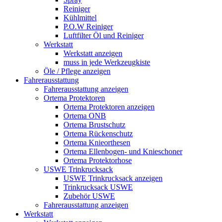
Reiniger
Kühlmittel
P.O.W Reiniger
Luftfilter Öl und Reiniger
Werkstatt
Werkstatt anzeigen
muss in jede Werkzeugkiste
Öle / Pflege anzeigen
Fahrerausstattung
Fahrerausstattung anzeigen
Ortema Protektoren
Ortema Protektoren anzeigen
Ortema ONB
Ortema Brustschutz
Ortema Rückenschutz
Ortema Knieorthesen
Ortema Ellenbogen- und Knieschoner
Ortema Protektorhose
USWE Trinkrucksack
USWE Trinkrucksack anzeigen
Trinkrucksack USWE
Zubehör USWE
Fahrerausstattung anzeigen
Werkstatt