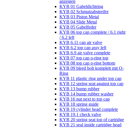
anzeigen
KYB 01 Gabeldichtring
KYB 02 Schmutzabstreifer
KYB 03 Piston Metal
KYB 04 Slide Metal
KYB 05 Gabelfeder
KYB 06 top cap complete / 6.1 right
/ 6.2 left
KYB 6.11 cap air valve
KYB 6.2 top cap assy left
KYB 6.9 air valve complete
KYB 07 top cap o-ring top
KYB 08 top cap o-ring bottom
KYB 09 bleed bolt komplett mit O-
Ring
KYB 11 plastic ring under top cap
KYB 12 spring seat against top cap
KYB 13 bump rubber
KYB 14 bump rubber washer
KYB 16 nut next to top cap
KYB 18 spring guide
KYB 19 cylinder head complete
KYB 19.1 check valve
KYB 20 spring seat top of cartridge
KYB 21 seal inside cartridge head