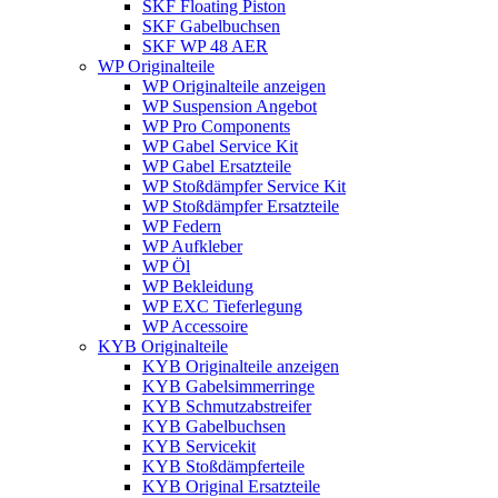
SKF Floating Piston
SKF Gabelbuchsen
SKF WP 48 AER
WP Originalteile
WP Originalteile anzeigen
WP Suspension Angebot
WP Pro Components
WP Gabel Service Kit
WP Gabel Ersatzteile
WP Stoßdämpfer Service Kit
WP Stoßdämpfer Ersatzteile
WP Federn
WP Aufkleber
WP Öl
WP Bekleidung
WP EXC Tieferlegung
WP Accessoire
KYB Originalteile
KYB Originalteile anzeigen
KYB Gabelsimmerringe
KYB Schmutzabstreifer
KYB Gabelbuchsen
KYB Servicekit
KYB Stoßdämpferteile
KYB Original Ersatzteile