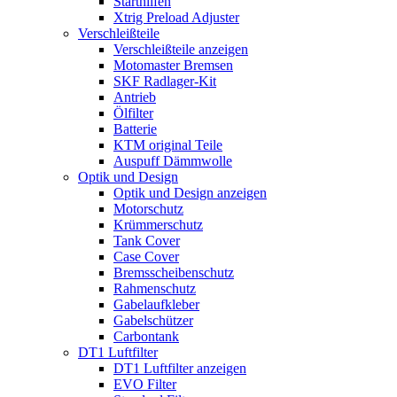
Starthilfen
Xtrig Preload Adjuster
Verschleißteile
Verschleißteile anzeigen
Motomaster Bremsen
SKF Radlager-Kit
Antrieb
Ölfilter
Batterie
KTM original Teile
Auspuff Dämmwolle
Optik und Design
Optik und Design anzeigen
Motorschutz
Krümmerschutz
Tank Cover
Case Cover
Bremsscheibenschutz
Rahmenschutz
Gabelaufkleber
Gabelschützer
Carbontank
DT1 Luftfilter
DT1 Luftfilter anzeigen
EVO Filter