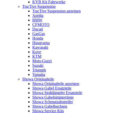
KYB Kit Fahrwerke
TracTive Suspension
TracTive Suspension anzeigen
Aprilia
BMW
CFMOTO
Ducati
GasGas
Honda
Husqvarna
Kawasaki
Kove
KTM
Moto-Guzzi
Suzuki
Triumph
Yamaha
Showa Originalteile
Showa Originalteile anzeigen
Showa Gabel Ersatzteile
Showa Stoßdämpfer Ersatzteile
Showa Gabelsimmerringe
Showa Schmutzabstreifer
Showa Gabelbuchsen
Showa Service Kits