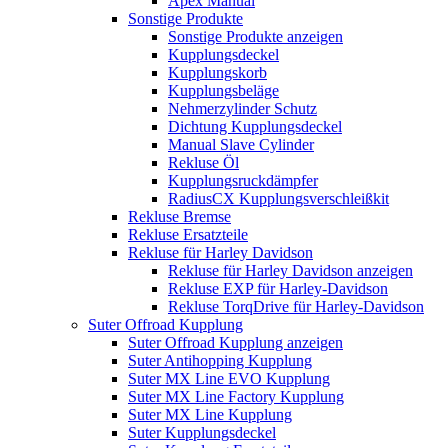
Apex Manual
Sonstige Produkte
Sonstige Produkte anzeigen
Kupplungsdeckel
Kupplungskorb
Kupplungsbeläge
Nehmerzylinder Schutz
Dichtung Kupplungsdeckel
Manual Slave Cylinder
Rekluse Öl
Kupplungsruckdämpfer
RadiusCX Kupplungsverschleißkit
Rekluse Bremse
Rekluse Ersatzteile
Rekluse für Harley Davidson
Rekluse für Harley Davidson anzeigen
Rekluse EXP für Harley-Davidson
Rekluse TorqDrive für Harley-Davidson
Suter Offroad Kupplung
Suter Offroad Kupplung anzeigen
Suter Antihopping Kupplung
Suter MX Line EVO Kupplung
Suter MX Line Factory Kupplung
Suter MX Line Kupplung
Suter Kupplungsdeckel