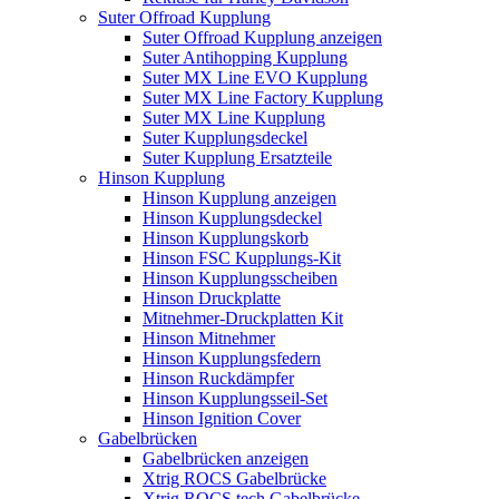
Suter Offroad Kupplung
Suter Offroad Kupplung anzeigen
Suter Antihopping Kupplung
Suter MX Line EVO Kupplung
Suter MX Line Factory Kupplung
Suter MX Line Kupplung
Suter Kupplungsdeckel
Suter Kupplung Ersatzteile
Hinson Kupplung
Hinson Kupplung anzeigen
Hinson Kupplungsdeckel
Hinson Kupplungskorb
Hinson FSC Kupplungs-Kit
Hinson Kupplungsscheiben
Hinson Druckplatte
Mitnehmer-Druckplatten Kit
Hinson Mitnehmer
Hinson Kupplungsfedern
Hinson Ruckdämpfer
Hinson Kupplungsseil-Set
Hinson Ignition Cover
Gabelbrücken
Gabelbrücken anzeigen
Xtrig ROCS Gabelbrücke
Xtrig ROCS tech Gabelbrücke