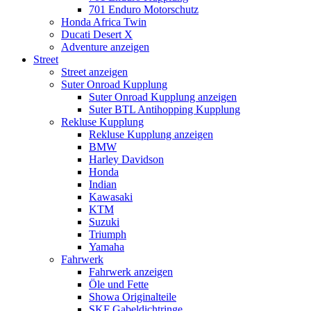
701 Enduro Motorschutz
Honda Africa Twin
Ducati Desert X
Adventure anzeigen
Street
Street anzeigen
Suter Onroad Kupplung
Suter Onroad Kupplung anzeigen
Suter BTL Antihopping Kupplung
Rekluse Kupplung
Rekluse Kupplung anzeigen
BMW
Harley Davidson
Honda
Indian
Kawasaki
KTM
Suzuki
Triumph
Yamaha
Fahrwerk
Fahrwerk anzeigen
Öle und Fette
Showa Originalteile
SKF Gabeldichtringe