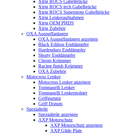
Xtrig ROCS Gabelbrücke
Xtrig ROCS tech Gabelbrücke
Xtrig ROCS Supermoto Gabelbrücke
Xtrig Lenkeraufnahmen
Xtrig OEM PHDS
Xtrig Zubehör
OXA Auspuffanlagen
OXA Auspuffanlagen anzeigen
Black Edition Enddämpfer
Hardenduro Enddämpfer
Shorty Enddämpfer
Chrom Krümmer
Racing finish Krümmer
OXA Zubehör
Motocross Lenker
Motocross Lenker anzeigen
Tommaselli Lenker
Tommaselli Lenkerpolster
Griffgummi
Griff Donuts
Spezialteile
Spezialteile anzeigen
AXP Motorschutz
AXP Motorschutz anzeigen
AXP Glide Plate