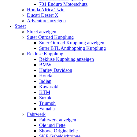
701 Enduro Motorschutz
Honda Africa Twin
Ducati Desert X
Adventure anzeigen
Street
Street anzeigen
Suter Onroad Kupplung
Suter Onroad Kupplung anzeigen
Suter BTL Antihopping Kupplung
Rekluse Kupplung
Rekluse Kupplung anzeigen
BMW
Harley Davidson
Honda
Indian
Kawasaki
KTM
Suzuki
Triumph
Yamaha
Fahrwerk
Fahrwerk anzeigen
Öle und Fette
Showa Originalteile
SKF Gabeldichtringe