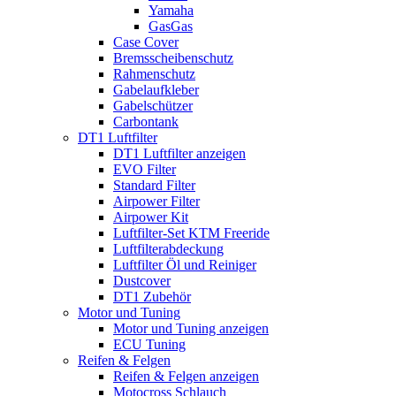
Yamaha
GasGas
Case Cover
Bremsscheibenschutz
Rahmenschutz
Gabelaufkleber
Gabelschützer
Carbontank
DT1 Luftfilter
DT1 Luftfilter anzeigen
EVO Filter
Standard Filter
Airpower Filter
Airpower Kit
Luftfilter-Set KTM Freeride
Luftfilterabdeckung
Luftfilter Öl und Reiniger
Dustcover
DT1 Zubehör
Motor und Tuning
Motor und Tuning anzeigen
ECU Tuning
Reifen & Felgen
Reifen & Felgen anzeigen
Motocross Schlauch