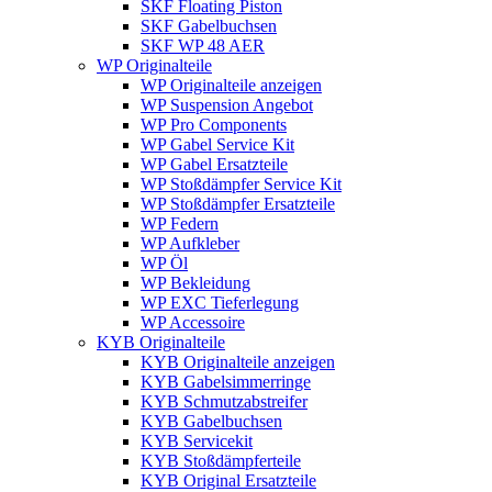
SKF Floating Piston
SKF Gabelbuchsen
SKF WP 48 AER
WP Originalteile
WP Originalteile anzeigen
WP Suspension Angebot
WP Pro Components
WP Gabel Service Kit
WP Gabel Ersatzteile
WP Stoßdämpfer Service Kit
WP Stoßdämpfer Ersatzteile
WP Federn
WP Aufkleber
WP Öl
WP Bekleidung
WP EXC Tieferlegung
WP Accessoire
KYB Originalteile
KYB Originalteile anzeigen
KYB Gabelsimmerringe
KYB Schmutzabstreifer
KYB Gabelbuchsen
KYB Servicekit
KYB Stoßdämpferteile
KYB Original Ersatzteile