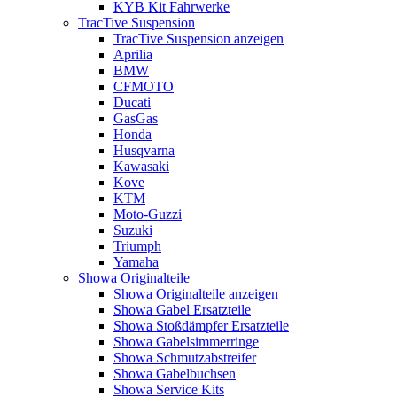
KYB Kit Fahrwerke
TracTive Suspension
TracTive Suspension anzeigen
Aprilia
BMW
CFMOTO
Ducati
GasGas
Honda
Husqvarna
Kawasaki
Kove
KTM
Moto-Guzzi
Suzuki
Triumph
Yamaha
Showa Originalteile
Showa Originalteile anzeigen
Showa Gabel Ersatzteile
Showa Stoßdämpfer Ersatzteile
Showa Gabelsimmerringe
Showa Schmutzabstreifer
Showa Gabelbuchsen
Showa Service Kits