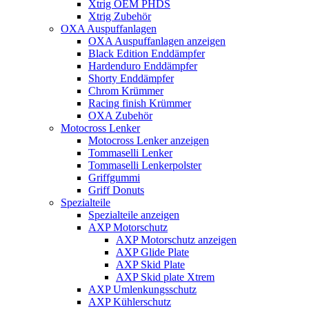
Xtrig OEM PHDS
Xtrig Zubehör
OXA Auspuffanlagen
OXA Auspuffanlagen anzeigen
Black Edition Enddämpfer
Hardenduro Enddämpfer
Shorty Enddämpfer
Chrom Krümmer
Racing finish Krümmer
OXA Zubehör
Motocross Lenker
Motocross Lenker anzeigen
Tommaselli Lenker
Tommaselli Lenkerpolster
Griffgummi
Griff Donuts
Spezialteile
Spezialteile anzeigen
AXP Motorschutz
AXP Motorschutz anzeigen
AXP Glide Plate
AXP Skid Plate
AXP Skid plate Xtrem
AXP Umlenkungsschutz
AXP Kühlerschutz