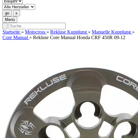
Menü
Startseite
»
Motocross
»
Rekluse Kupplung
»
Manuelle Kupplung
»
Core Manual
»
Rekluse Core Manual Honda CRF 450R 09-12