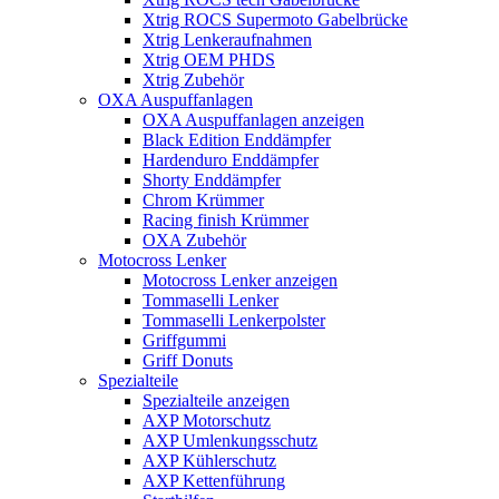
Xtrig ROCS Supermoto Gabelbrücke
Xtrig Lenkeraufnahmen
Xtrig OEM PHDS
Xtrig Zubehör
OXA Auspuffanlagen
OXA Auspuffanlagen anzeigen
Black Edition Enddämpfer
Hardenduro Enddämpfer
Shorty Enddämpfer
Chrom Krümmer
Racing finish Krümmer
OXA Zubehör
Motocross Lenker
Motocross Lenker anzeigen
Tommaselli Lenker
Tommaselli Lenkerpolster
Griffgummi
Griff Donuts
Spezialteile
Spezialteile anzeigen
AXP Motorschutz
AXP Umlenkungsschutz
AXP Kühlerschutz
AXP Kettenführung