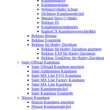
Kupplungskorb
Kupplungsbeläge
Nehmerzylinder Schutz
Dichtung Kupplungsdeckel
Manual Slave Cylinder
Rekluse Öl
Kupplungsruckdämpfer
RadiusCX Kupplungsverschleißkit
Rekluse Bremse
Rekluse Ersatzteile
Rekluse für Harley Davidson
Rekluse für Harley Davidson anzeigen
Rekluse EXP für Harley-Davidson
Rekluse TorqDrive für Harley-Davidson
Suter Offroad Kupplung
Suter Offroad Kupplung anzeigen
Suter Antihopping Kupplung
Suter MX Line EVO Kupplung
Suter MX Line Factory Kupplung
Suter MX Line Kupplung
Suter Kupplungsdeckel
Suter Kupplung Ersatzteile
Hinson Kupplung
Hinson Kupplung anzeigen
Hinson Kupplungsdeckel