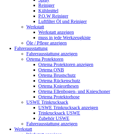
Reiniger
Kühlmittel
P.O.W Reiniger
Luftfilter Öl und Reiniger
Werkstatt
Werkstatt anzeigen
muss in jede Werkzeugkiste
Öle / Pflege anzeigen
Fahrerausstattung
Fahrerausstattung anzeigen
Ortema Protektoren
Ortema Protektoren anzeigen
Ortema ONB
Ortema Brustschutz
Ortema Rückenschutz
Ortema Knieorthesen
Ortema Ellenbogen- und Knieschoner
Ortema Protektorhose
USWE Trinkrucksack
USWE Trinkrucksack anzeigen
Trinkrucksack USWE
Zubehör USWE
Fahrerausstattung anzeigen
Werkstatt