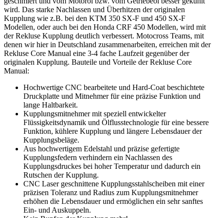
geschmiert und vom Motoröl bzw. vom Getriebeöl besser gekühlt
wird. Das starke Nachlassen und Überhitzen der originalen
Kupplung wie z.B. bei den KTM 350 SX-F und 450 SX-F
Modellen, oder auch bei den Honda CRF 450 Modellen, wird mit
der Rekluse Kupplung deutlich verbessert. Motocross Teams, mit
denen wir hier in Deutschland zusammenarbeiten, erreichen mit der
Rekluse Core Manual eine 3-4 fache Laufzeit gegenüber der
originalen Kupplung. Bauteile und Vorteile der Rekluse Core
Manual:
Hochwertige CNC bearbeitete und Hard-Coat beschichtete
Druckplatte und Mitnehmer für eine präzise Funktion und
lange Haltbarkeit.
Kupplungsmitnehmer mit speziell entwickelter
Flüssigkeitsdynamik und Ölflusstechnologie für eine bessere
Funktion, kühlere Kupplung und längere Lebensdauer der
Kupplungsbeläge.
Aus hochwertigem Edelstahl und präzise gefertigte
Kupplungsfedern verhindern ein Nachlassen des
Kupplungsdruckes bei hoher Temperatur und dadurch ein
Rutschen der Kupplung.
CNC Laser geschnittene Kupplungsstahlscheiben mit einer
präzisen Toleranz und Radius zum Kupplungsmitnehmer
erhöhen die Lebensdauer und ermöglichen ein sehr sanftes
Ein- und Auskuppeln.