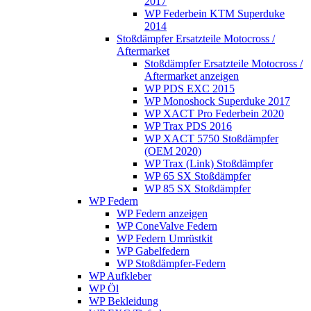
2017
WP Federbein KTM Superduke
2014
Stoßdämpfer Ersatzteile Motocross /
Aftermarket
Stoßdämpfer Ersatzteile Motocross /
Aftermarket anzeigen
WP PDS EXC 2015
WP Monoshock Superduke 2017
WP XACT Pro Federbein 2020
WP Trax PDS 2016
WP XACT 5750 Stoßdämpfer
(OEM 2020)
WP Trax (Link) Stoßdämpfer
WP 65 SX Stoßdämpfer
WP 85 SX Stoßdämpfer
WP Federn
WP Federn anzeigen
WP ConeValve Federn
WP Federn Umrüstkit
WP Gabelfedern
WP Stoßdämpfer-Federn
WP Aufkleber
WP Öl
WP Bekleidung