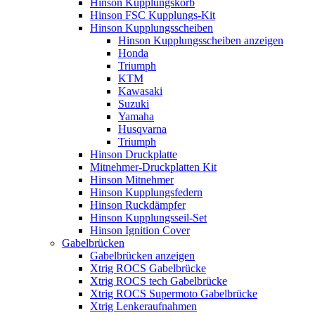
Hinson Kupplungskorb
Hinson FSC Kupplungs-Kit
Hinson Kupplungsscheiben
Hinson Kupplungsscheiben anzeigen
Honda
Triumph
KTM
Kawasaki
Suzuki
Yamaha
Husqvarna
Triumph
Hinson Druckplatte
Mitnehmer-Druckplatten Kit
Hinson Mitnehmer
Hinson Kupplungsfedern
Hinson Ruckdämpfer
Hinson Kupplungsseil-Set
Hinson Ignition Cover
Gabelbrücken
Gabelbrücken anzeigen
Xtrig ROCS Gabelbrücke
Xtrig ROCS tech Gabelbrücke
Xtrig ROCS Supermoto Gabelbrücke
Xtrig Lenkeraufnahmen