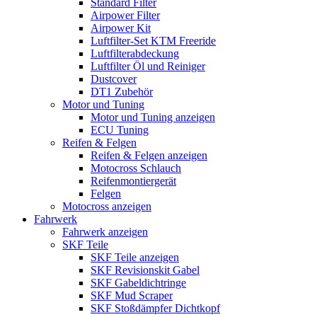
Standard Filter
Airpower Filter
Airpower Kit
Luftfilter-Set KTM Freeride
Luftfilterabdeckung
Luftfilter Öl und Reiniger
Dustcover
DT1 Zubehör
Motor und Tuning
Motor und Tuning anzeigen
ECU Tuning
Reifen & Felgen
Reifen & Felgen anzeigen
Motocross Schlauch
Reifenmontiergerät
Felgen
Motocross anzeigen
Fahrwerk
Fahrwerk anzeigen
SKF Teile
SKF Teile anzeigen
SKF Revisionskit Gabel
SKF Gabeldichtringe
SKF Mud Scraper
SKF Stoßdämpfer Dichtkopf