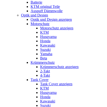
Batterie
KTM original Teile
Auspuff Dämmwolle
Optik und Design
Optik und Design anzeigen
Motorschutz
Motorschutz anzeigen
KTM
Husqvarna
Honda
Kawasaki
Suzuki
Yamaha
Beta
Krümmerschutz
Krümmerschutz anzeigen
2-Takt
4-Takt
Tank Cover
Tank Cover anzeigen
KTM
Husqvarna
Honda
Kawasaki
Suzuki