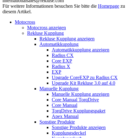
internationalsales@rekluse.com
Für weitere Informationen besuchen Sie bitte die
Homepage
zu
diesem Artikel.
Motocross
Motocross anzeigen
Rekluse Kupplung
Rekluse Kupplung anzeigen
Automatikkupplung
Automatikkupplung anzeigen
Radius CX
Core EXP
Radius X
EXP
Upgrade CoreEXP zu Radius CX
Upgrade Kit Rekluse 3.0 auf 4.0
Manuelle Kupplung
Manuelle Kupplung anzeigen
Core Manual TorqDrive
Core Manual
TorqDrive Kupplungspaket
Apex Manual
Sonstige Produkte
Sonstige Produkte anzeigen
Kupplungsdeckel