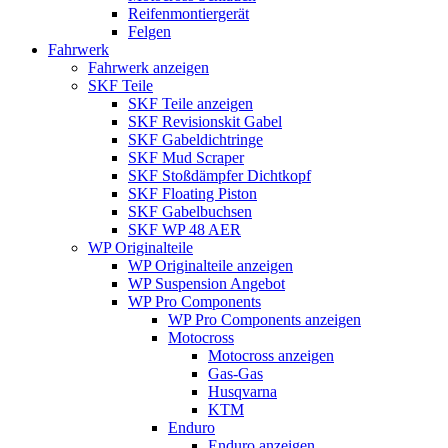
Reifenmontiergerät
Felgen
Fahrwerk
Fahrwerk anzeigen
SKF Teile
SKF Teile anzeigen
SKF Revisionskit Gabel
SKF Gabeldichtringe
SKF Mud Scraper
SKF Stoßdämpfer Dichtkopf
SKF Floating Piston
SKF Gabelbuchsen
SKF WP 48 AER
WP Originalteile
WP Originalteile anzeigen
WP Suspension Angebot
WP Pro Components
WP Pro Components anzeigen
Motocross
Motocross anzeigen
Gas-Gas
Husqvarna
KTM
Enduro
Enduro anzeigen