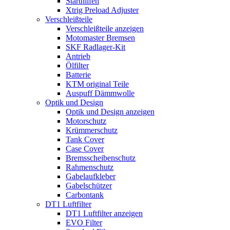
Starthilfen
Xtrig Preload Adjuster
Verschleißteile
Verschleißteile anzeigen
Motomaster Bremsen
SKF Radlager-Kit
Antrieb
Ölfilter
Batterie
KTM original Teile
Auspuff Dämmwolle
Optik und Design
Optik und Design anzeigen
Motorschutz
Krümmerschutz
Tank Cover
Case Cover
Bremsscheibenschutz
Rahmenschutz
Gabelaufkleber
Gabelschützer
Carbontank
DT1 Luftfilter
DT1 Luftfilter anzeigen
EVO Filter