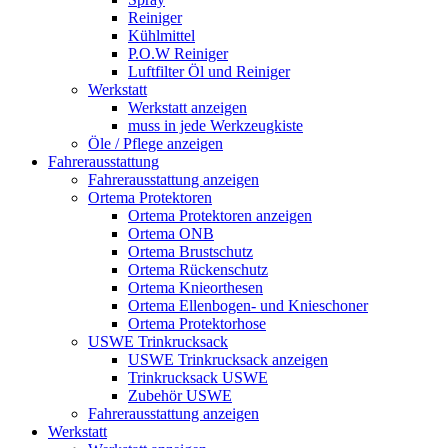
Reiniger
Kühlmittel
P.O.W Reiniger
Luftfilter Öl und Reiniger
Werkstatt
Werkstatt anzeigen
muss in jede Werkzeugkiste
Öle / Pflege anzeigen
Fahrerausstattung
Fahrerausstattung anzeigen
Ortema Protektoren
Ortema Protektoren anzeigen
Ortema ONB
Ortema Brustschutz
Ortema Rückenschutz
Ortema Knieorthesen
Ortema Ellenbogen- und Knieschoner
Ortema Protektorhose
USWE Trinkrucksack
USWE Trinkrucksack anzeigen
Trinkrucksack USWE
Zubehör USWE
Fahrerausstattung anzeigen
Werkstatt