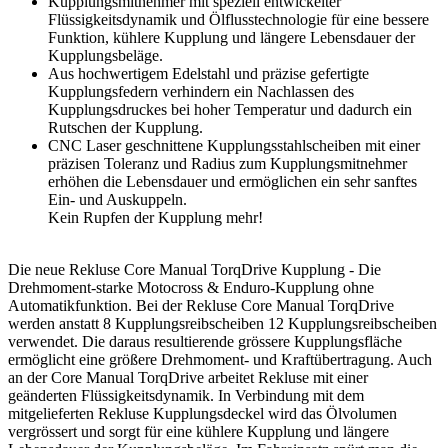
Kupplungsmitnehmer mit speziell entwickelter
Flüssigkeitsdynamik und Ölflusstechnologie für eine bessere
Funktion, kühlere Kupplung und längere Lebensdauer der
Kupplungsbeläge.
Aus hochwertigem Edelstahl und präzise gefertigte
Kupplungsfedern verhindern ein Nachlassen des
Kupplungsdruckes bei hoher Temperatur und dadurch ein
Rutschen der Kupplung.
CNC Laser geschnittene Kupplungsstahlscheiben mit einer
präzisen Toleranz und Radius zum Kupplungsmitnehmer
erhöhen die Lebensdauer und ermöglichen ein sehr sanftes
Ein- und Auskuppeln.
Kein Rupfen der Kupplung mehr!
Die neue Rekluse Core Manual TorqDrive Kupplung - Die
Drehmoment-starke Motocross & Enduro-Kupplung ohne
Automatikfunktion. Bei der Rekluse Core Manual TorqDrive
werden anstatt 8 Kupplungsreibscheiben 12 Kupplungsreibscheiben
verwendet. Die daraus resultierende grössere Kupplungsfläche
ermöglicht eine größere Drehmoment- und Kraftübertragung. Auch
an der Core Manual TorqDrive arbeitet Rekluse mit einer
geänderten Flüssigkeitsdynamik. In Verbindung mit dem
mitgelieferten Rekluse Kupplungsdeckel wird das Ölvolumen
vergrössert und sorgt für eine kühlere Kupplung und längere