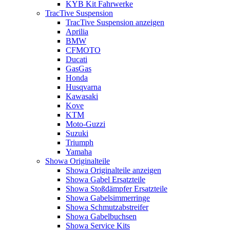
KYB Kit Fahrwerke
TracTive Suspension
TracTive Suspension anzeigen
Aprilia
BMW
CFMOTO
Ducati
GasGas
Honda
Husqvarna
Kawasaki
Kove
KTM
Moto-Guzzi
Suzuki
Triumph
Yamaha
Showa Originalteile
Showa Originalteile anzeigen
Showa Gabel Ersatzteile
Showa Stoßdämpfer Ersatzteile
Showa Gabelsimmerringe
Showa Schmutzabstreifer
Showa Gabelbuchsen
Showa Service Kits