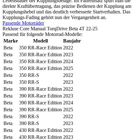
Lebensdauer der Kupplungsbeläge. Im Fahreinsatz spürt man die
direkte Kraftübertragung, das präzise Bedienen der Kupplung am
Kupplungshebel und das deutlich verbesserte Startverhalten. Das
Kupplungs-Fading gehört nun der Vergangenheit an.
Passende Motorräder
Rekluse Core Manual TorqDrive Beta 4T 22-25
Passend für folgende Motorrad-Modelle:
Marke
Modell
Baujahr
Beta
350 RR-Race Edition
2022
Beta
350 RR-Race Edition
2023
Beta
350 RR-Race Edition
2024
Beta
350 RR-Race Edition
2025
Beta
350 RR-S
2022
Beta
350 RR-S
2023
Beta
390 RR-Race Edition
2022
Beta
390 RR-Race Edition
2023
Beta
390 RR-Race Edition
2024
Beta
390 RR-Race Edition
2025
Beta
390 RR-S
2022
Beta
390 RR-S
2023
Beta
430 RR-Race Edition
2022
Beta
430 RR-Race Edition
2023