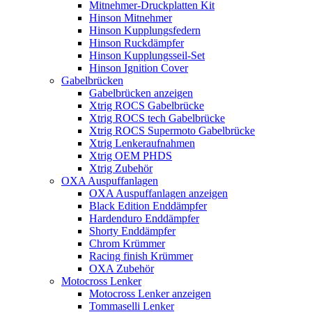
Mitnehmer-Druckplatten Kit
Hinson Mitnehmer
Hinson Kupplungsfedern
Hinson Ruckdämpfer
Hinson Kupplungsseil-Set
Hinson Ignition Cover
Gabelbrücken
Gabelbrücken anzeigen
Xtrig ROCS Gabelbrücke
Xtrig ROCS tech Gabelbrücke
Xtrig ROCS Supermoto Gabelbrücke
Xtrig Lenkeraufnahmen
Xtrig OEM PHDS
Xtrig Zubehör
OXA Auspuffanlagen
OXA Auspuffanlagen anzeigen
Black Edition Enddämpfer
Hardenduro Enddämpfer
Shorty Enddämpfer
Chrom Krümmer
Racing finish Krümmer
OXA Zubehör
Motocross Lenker
Motocross Lenker anzeigen
Tommaselli Lenker