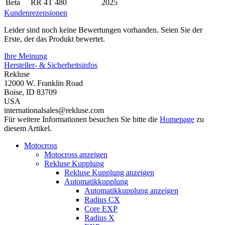
Beta
RR 4T 480
2025
Kundenrezensionen
Leider sind noch keine Bewertungen vorhanden. Seien Sie der
Erste, der das Produkt bewertet.
Ihre Meinung
Hersteller- & Sicherheitsinfos
Rekluse
12000 W. Franklin Road
Boise, ID 83709
USA
internationalsales@rekluse.com
Für weitere Informationen besuchen Sie bitte die
Homepage
zu
diesem Artikel.
Motocross
Motocross anzeigen
Rekluse Kupplung
Rekluse Kupplung anzeigen
Automatikkupplung
Automatikkupplung anzeigen
Radius CX
Core EXP
Radius X