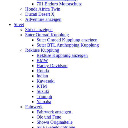
701 Enduro Motorschutz
Honda Africa Twin
Ducati Desert X
Adventure anzeigen
Street
Street anzeigen
Suter Onroad Kupplung
Suter Onroad Kupplung anzeigen
Suter BTL Antihopping Kupplung
Rekluse Kupplung
Rekluse Kupplung anzeigen
BMW
Harley Davidson
Honda
Indian
Kawasaki
KTM
Suzuki
Triumph
Yamaha
Fahrwerk
Fahrwerk anzeigen
Öle und Fette
Showa Originalteile
SKF Gabeldichtringe