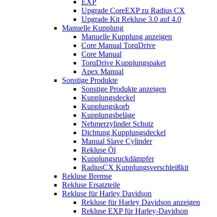
EXP
Upgrade CoreEXP zu Radius CX
Upgrade Kit Rekluse 3.0 auf 4.0
Manuelle Kupplung
Manuelle Kupplung anzeigen
Core Manual TorqDrive
Core Manual
TorqDrive Kupplungspaket
Apex Manual
Sonstige Produkte
Sonstige Produkte anzeigen
Kupplungsdeckel
Kupplungskorb
Kupplungsbeläge
Nehmerzylinder Schutz
Dichtung Kupplungsdeckel
Manual Slave Cylinder
Rekluse Öl
Kupplungsruckdämpfer
RadiusCX Kupplungsverschleißkit
Rekluse Bremse
Rekluse Ersatzteile
Rekluse für Harley Davidson
Rekluse für Harley Davidson anzeigen
Rekluse EXP für Harley-Davidson