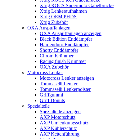
Xtrig ROCS Supermoto Gabelbrücke
Xtrig Lenkeraufnahmen
Xtrig OEM PHDS
Xtrig Zubehör
OXA Auspuffanlagen
OXA Auspuffanlagen anzeigen
Black Edition Enddämpfer
Hardenduro Enddämpfer
Shorty Enddämpfer
Chrom Krümmer
Racing finish Krümmer
OXA Zubehör
Motocross Lenker
Motocross Lenker anzeigen
Tommaselli Lenker
Tommaselli Lenkerpolster
Griffgummi
Griff Donuts
Spezialteile
Spezialteile anzeigen
AXP Motorschutz
AXP Umlenkungsschutz
AXP Kühlerschutz
AXP Kettenführung