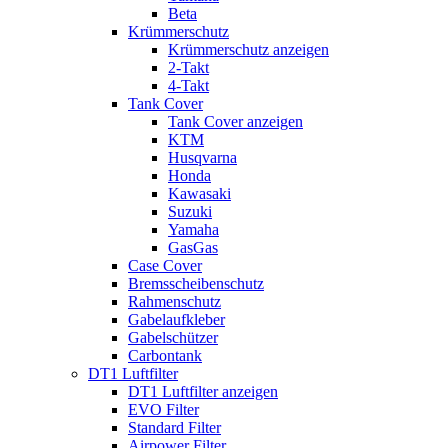
Beta
Krümmerschutz
Krümmerschutz anzeigen
2-Takt
4-Takt
Tank Cover
Tank Cover anzeigen
KTM
Husqvarna
Honda
Kawasaki
Suzuki
Yamaha
GasGas
Case Cover
Bremsscheibenschutz
Rahmenschutz
Gabelaufkleber
Gabelschützer
Carbontank
DT1 Luftfilter
DT1 Luftfilter anzeigen
EVO Filter
Standard Filter
Airpower Filter