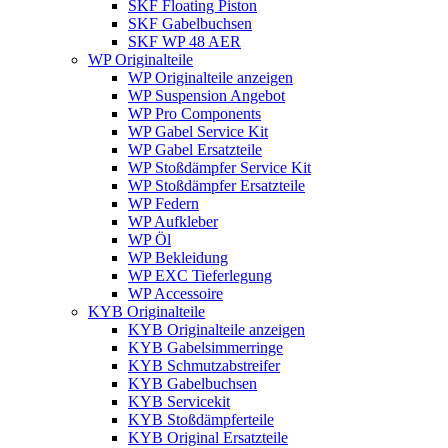
SKF Floating Piston
SKF Gabelbuchsen
SKF WP 48 AER
WP Originalteile
WP Originalteile anzeigen
WP Suspension Angebot
WP Pro Components
WP Gabel Service Kit
WP Gabel Ersatzteile
WP Stoßdämpfer Service Kit
WP Stoßdämpfer Ersatzteile
WP Federn
WP Aufkleber
WP Öl
WP Bekleidung
WP EXC Tieferlegung
WP Accessoire
KYB Originalteile
KYB Originalteile anzeigen
KYB Gabelsimmerringe
KYB Schmutzabstreifer
KYB Gabelbuchsen
KYB Servicekit
KYB Stoßdämpferteile
KYB Original Ersatzteile