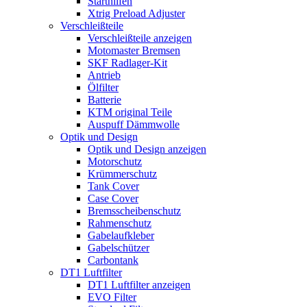
Starthilfen
Xtrig Preload Adjuster
Verschleißteile
Verschleißteile anzeigen
Motomaster Bremsen
SKF Radlager-Kit
Antrieb
Ölfilter
Batterie
KTM original Teile
Auspuff Dämmwolle
Optik und Design
Optik und Design anzeigen
Motorschutz
Krümmerschutz
Tank Cover
Case Cover
Bremsscheibenschutz
Rahmenschutz
Gabelaufkleber
Gabelschützer
Carbontank
DT1 Luftfilter
DT1 Luftfilter anzeigen
EVO Filter