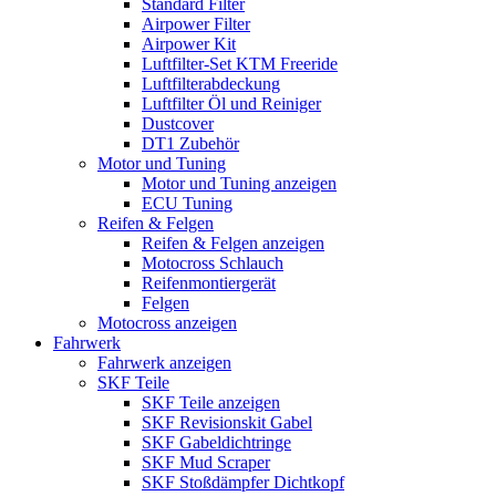
Standard Filter
Airpower Filter
Airpower Kit
Luftfilter-Set KTM Freeride
Luftfilterabdeckung
Luftfilter Öl und Reiniger
Dustcover
DT1 Zubehör
Motor und Tuning
Motor und Tuning anzeigen
ECU Tuning
Reifen & Felgen
Reifen & Felgen anzeigen
Motocross Schlauch
Reifenmontiergerät
Felgen
Motocross anzeigen
Fahrwerk
Fahrwerk anzeigen
SKF Teile
SKF Teile anzeigen
SKF Revisionskit Gabel
SKF Gabeldichtringe
SKF Mud Scraper
SKF Stoßdämpfer Dichtkopf