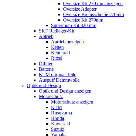
Oversize Kit 270 mm anzeigen
Oversize Adapter
Oversize Bremsscheibe 270mm
Oversize Kit 270mm
Supermoto Kit 320 mm
SKF Radlager-Kit
Antrieb
Antrieb anzeigen
Ketten
Kettenrad
Ritzel
Ölfilter
Batterie
KTM original Teile
Auspuff Dämmwolle
Optik und Design
Optik und Design anzeigen
Motorschutz
Motorschutz anzeigen
KTM
Husqvarna
Honda
Kawasaki
Suzuki
Yamaha