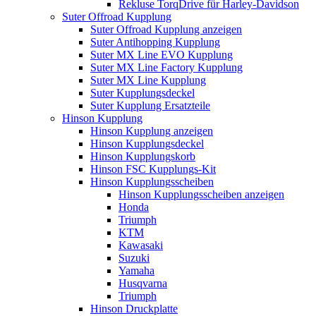
Rekluse TorqDrive für Harley-Davidson
Suter Offroad Kupplung
Suter Offroad Kupplung anzeigen
Suter Antihopping Kupplung
Suter MX Line EVO Kupplung
Suter MX Line Factory Kupplung
Suter MX Line Kupplung
Suter Kupplungsdeckel
Suter Kupplung Ersatzteile
Hinson Kupplung
Hinson Kupplung anzeigen
Hinson Kupplungsdeckel
Hinson Kupplungskorb
Hinson FSC Kupplungs-Kit
Hinson Kupplungsscheiben
Hinson Kupplungsscheiben anzeigen
Honda
Triumph
KTM
Kawasaki
Suzuki
Yamaha
Husqvarna
Triumph
Hinson Druckplatte