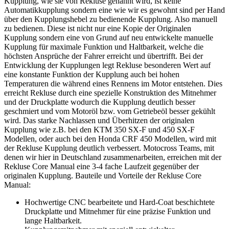
Kupplung, wie sie von Rekluse genannt wird, ist keine
Automatikkupplung sondern eine wie wir es gewohnt sind per Hand
über den Kupplungshebel zu bedienende Kupplung. Also manuell
zu bedienen. Diese ist nicht nur eine Kopie der Originalen
Kupplung sondern eine von Grund auf neu entwickelte manuelle
Kupplung für maximale Funktion und Haltbarkeit, welche die
höchsten Ansprüche der Fahrer erreicht und übertrifft. Bei der
Entwicklung der Kupplungen legt Rekluse besonderen Wert auf
eine konstante Funktion der Kupplung auch bei hohen
Temperaturen die während eines Rennens im Motor entstehen. Dies
erreicht Rekluse durch eine spezielle Konstruktion des Mitnehmer
und der Druckplatte wodurch die Kupplung deutlich besser
geschmiert und vom Motoröl bzw. vom Getriebeöl besser gekühlt
wird. Das starke Nachlassen und Überhitzen der originalen
Kupplung wie z.B. bei den KTM 350 SX-F und 450 SX-F
Modellen, oder auch bei den Honda CRF 450 Modellen, wird mit
der Rekluse Kupplung deutlich verbessert. Motocross Teams, mit
denen wir hier in Deutschland zusammenarbeiten, erreichen mit der
Rekluse Core Manual eine 3-4 fache Laufzeit gegenüber der
originalen Kupplung. Bauteile und Vorteile der Rekluse Core
Manual:
Hochwertige CNC bearbeitete und Hard-Coat beschichtete
Druckplatte und Mitnehmer für eine präzise Funktion und
lange Haltbarkeit.