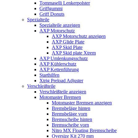
Tommaselli Lenkerpolster
Griffgummi
Griff Donuts
Spezialteile
Spezialteile anzeigen
AXP Motorschutz
AXP Motorschutz anzeigen
AXP Glide Plate
AXP Skid Plate
AXP Skid plate Xtrem
AXP Umlenkungsschutz
AXP Kühlerschutz
AXP Kettenführung
Starthilfen
Xtrig Preload Adjuster
Verschleißteile
Verschleißteile anzeigen
Motomaster Bremsen
Motomaster Bremsen anzeigen
Bremsbeläge hinten
Bremsbeläge vorn
Bremsscheibe hinten
Bremsscheibe vorn
Nitro MX Floating Bremsscheibe
Oversize Kit 270 mm