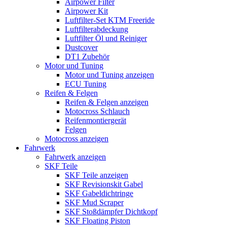
Airpower Filter
Airpower Kit
Luftfilter-Set KTM Freeride
Luftfilterabdeckung
Luftfilter Öl und Reiniger
Dustcover
DT1 Zubehör
Motor und Tuning
Motor und Tuning anzeigen
ECU Tuning
Reifen & Felgen
Reifen & Felgen anzeigen
Motocross Schlauch
Reifenmontiergerät
Felgen
Motocross anzeigen
Fahrwerk
Fahrwerk anzeigen
SKF Teile
SKF Teile anzeigen
SKF Revisionskit Gabel
SKF Gabeldichtringe
SKF Mud Scraper
SKF Stoßdämpfer Dichtkopf
SKF Floating Piston