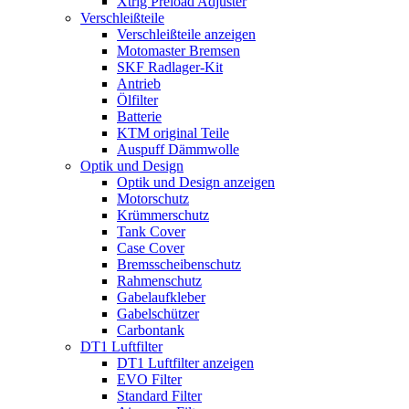
Xtrig Preload Adjuster
Verschleißteile
Verschleißteile anzeigen
Motomaster Bremsen
SKF Radlager-Kit
Antrieb
Ölfilter
Batterie
KTM original Teile
Auspuff Dämmwolle
Optik und Design
Optik und Design anzeigen
Motorschutz
Krümmerschutz
Tank Cover
Case Cover
Bremsscheibenschutz
Rahmenschutz
Gabelaufkleber
Gabelschützer
Carbontank
DT1 Luftfilter
DT1 Luftfilter anzeigen
EVO Filter
Standard Filter