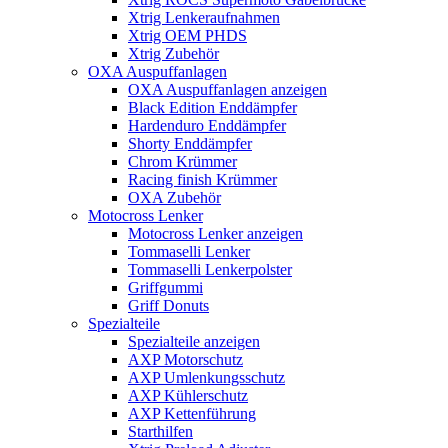
Xtrig Lenkeraufnahmen
Xtrig OEM PHDS
Xtrig Zubehör
OXA Auspuffanlagen
OXA Auspuffanlagen anzeigen
Black Edition Enddämpfer
Hardenduro Enddämpfer
Shorty Enddämpfer
Chrom Krümmer
Racing finish Krümmer
OXA Zubehör
Motocross Lenker
Motocross Lenker anzeigen
Tommaselli Lenker
Tommaselli Lenkerpolster
Griffgummi
Griff Donuts
Spezialteile
Spezialteile anzeigen
AXP Motorschutz
AXP Umlenkungsschutz
AXP Kühlerschutz
AXP Kettenführung
Starthilfen