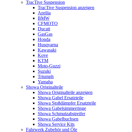
TracTive Suspension
TracTive Suspension anzeigen
Aprilia
BMW
CFMOTO
Ducati
GasGas
Honda
Husqvarna
Kawasaki
Kove
KTM
Moto-Guzzi
Suzuki
Triumph
Yamaha
Showa Originalteile
Showa Originalteile anzeigen
Showa Gabel Ersatzteile
Showa Stoßdämpfer Ersatzteile
Showa Gabelsimmerringe
Showa Schmutzabstreifer
Showa Gabelbuchsen
Showa Service Kits
Fahrwerk Zubehör und Öle