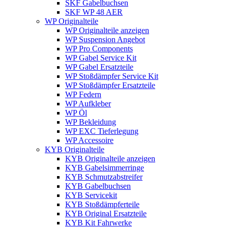
SKF Gabelbuchsen
SKF WP 48 AER
WP Originalteile
WP Originalteile anzeigen
WP Suspension Angebot
WP Pro Components
WP Gabel Service Kit
WP Gabel Ersatzteile
WP Stoßdämpfer Service Kit
WP Stoßdämpfer Ersatzteile
WP Federn
WP Aufkleber
WP Öl
WP Bekleidung
WP EXC Tieferlegung
WP Accessoire
KYB Originalteile
KYB Originalteile anzeigen
KYB Gabelsimmerringe
KYB Schmutzabstreifer
KYB Gabelbuchsen
KYB Servicekit
KYB Stoßdämpferteile
KYB Original Ersatzteile
KYB Kit Fahrwerke