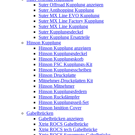
Suter Offroad Kupplung anzeigen
Suter Antihopping Kupplung
Suter MX Line EVO Kupplung
Suter MX Line Factory Kupplung
Suter MX Line Kupplung
Suter Kupplungsdeckel
Suter Kupplung Ersatzteile
Hinson Kupplung
Hinson Kupplung anzeigen
Hinson Kupplungsdeckel
Hinson Kupplungskorb
Hinson FSC Kupplungs-Kit
Hinson Kupplungsscheiben
Hinson Druckplatte
Mitnehmer-Druckplatten Kit
Hinson Mitnehmer
Hinson Kupplungsfedern
Hinson Ruckdämpfer
Hinson Kupplungsseil-Set
Hinson Ignition Cover
Gabelbrücken
Gabelbrücken anzeigen
Xtrig ROCS Gabelbrücke
Xtrig ROCS tech Gabelbrücke
Xtrig ROCS Supermoto Gabelbrücke