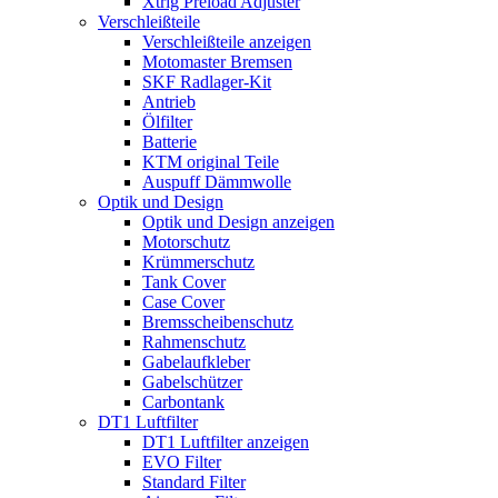
Xtrig Preload Adjuster
Verschleißteile
Verschleißteile anzeigen
Motomaster Bremsen
SKF Radlager-Kit
Antrieb
Ölfilter
Batterie
KTM original Teile
Auspuff Dämmwolle
Optik und Design
Optik und Design anzeigen
Motorschutz
Krümmerschutz
Tank Cover
Case Cover
Bremsscheibenschutz
Rahmenschutz
Gabelaufkleber
Gabelschützer
Carbontank
DT1 Luftfilter
DT1 Luftfilter anzeigen
EVO Filter
Standard Filter