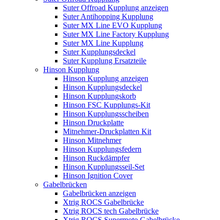
Suter Offroad Kupplung anzeigen
Suter Antihopping Kupplung
Suter MX Line EVO Kupplung
Suter MX Line Factory Kupplung
Suter MX Line Kupplung
Suter Kupplungsdeckel
Suter Kupplung Ersatzteile
Hinson Kupplung
Hinson Kupplung anzeigen
Hinson Kupplungsdeckel
Hinson Kupplungskorb
Hinson FSC Kupplungs-Kit
Hinson Kupplungsscheiben
Hinson Druckplatte
Mitnehmer-Druckplatten Kit
Hinson Mitnehmer
Hinson Kupplungsfedern
Hinson Ruckdämpfer
Hinson Kupplungsseil-Set
Hinson Ignition Cover
Gabelbrücken
Gabelbrücken anzeigen
Xtrig ROCS Gabelbrücke
Xtrig ROCS tech Gabelbrücke
Xtrig ROCS Supermoto Gabelbrücke