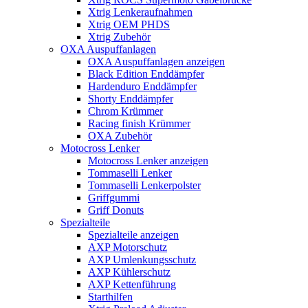
Xtrig Lenkeraufnahmen
Xtrig OEM PHDS
Xtrig Zubehör
OXA Auspuffanlagen
OXA Auspuffanlagen anzeigen
Black Edition Enddämpfer
Hardenduro Enddämpfer
Shorty Enddämpfer
Chrom Krümmer
Racing finish Krümmer
OXA Zubehör
Motocross Lenker
Motocross Lenker anzeigen
Tommaselli Lenker
Tommaselli Lenkerpolster
Griffgummi
Griff Donuts
Spezialteile
Spezialteile anzeigen
AXP Motorschutz
AXP Umlenkungsschutz
AXP Kühlerschutz
AXP Kettenführung
Starthilfen