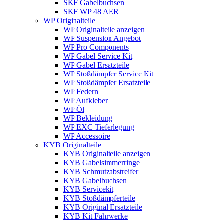
SKF Gabelbuchsen
SKF WP 48 AER
WP Originalteile
WP Originalteile anzeigen
WP Suspension Angebot
WP Pro Components
WP Gabel Service Kit
WP Gabel Ersatzteile
WP Stoßdämpfer Service Kit
WP Stoßdämpfer Ersatzteile
WP Federn
WP Aufkleber
WP Öl
WP Bekleidung
WP EXC Tieferlegung
WP Accessoire
KYB Originalteile
KYB Originalteile anzeigen
KYB Gabelsimmerringe
KYB Schmutzabstreifer
KYB Gabelbuchsen
KYB Servicekit
KYB Stoßdämpferteile
KYB Original Ersatzteile
KYB Kit Fahrwerke