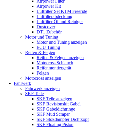
Airpower Filter
Airpower Kit
Luftfilter-Set KTM Freeride
Luftfilterabdeckung
Luftfilter Öl und Reiniger
Dustcover
DT1 Zubehör
Motor und Tuning
Motor und Tuning anzeigen
ECU Tuning
Reifen & Felgen
Reifen & Felgen anzeigen
Motocross Schlauch
Reifenmontiergerät
Felgen
Motocross anzeigen
Fahrwerk
Fahrwerk anzeigen
SKF Teile
SKF Teile anzeigen
SKF Revisionskit Gabel
SKF Gabeldichtringe
SKF Mud Scraper
SKF Stoßdämpfer Dichtkopf
SKF Floating Piston