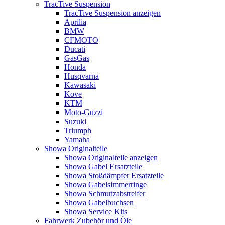
TracTive Suspension
TracTive Suspension anzeigen
Aprilia
BMW
CFMOTO
Ducati
GasGas
Honda
Husqvarna
Kawasaki
Kove
KTM
Moto-Guzzi
Suzuki
Triumph
Yamaha
Showa Originalteile
Showa Originalteile anzeigen
Showa Gabel Ersatzteile
Showa Stoßdämpfer Ersatzteile
Showa Gabelsimmerringe
Showa Schmutzabstreifer
Showa Gabelbuchsen
Showa Service Kits
Fahrwerk Zubehör und Öle